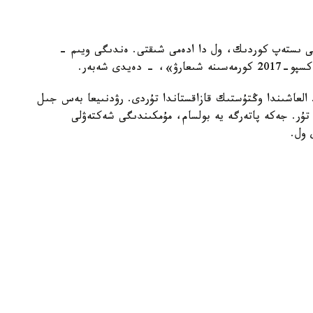
نى ىستەپ كوردىك، ول دا ادەمى شىقتى. ەندىگى ويىم -
يدى شەبەر.
 -جىلى ەلگە ورالدى. العاشىندا وڭتۇستىك قازاقستاندا تۇردى. رۋدنىيعا بەس جىل
ۇر. جەكە پاتەرگە يە بولسام، مۇمكىندىگى شەكتەۋلى
 ول.