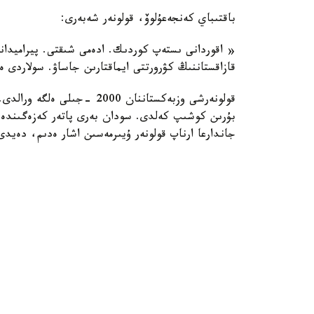
باقتىباي كەنجەعۇلوۆ، قولونەر شەبەرى:
« اقوردانى ىستەپ كوردىك. ادەمى شىقتى. پيراميدا
قازاقستاننىڭ كۋرورتتى ايماقتارىن جاساۋ. سولاردى ەكسپو-2017 كورمەسىنە شىعارۋ»، - دە
قولونەرشى وزبەكستاننان 2000
بۇرىن كوشىپ كەلدى. سودان بەرى پاتەر كەزەگىندە ت
جاندارعا ارناپ قولونەر ۇيىرمەسىن اشار ەدىم، دەيدى