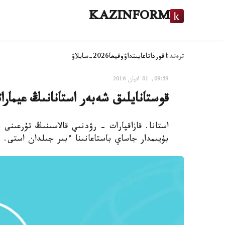
KAZINFORM
ترەند:
اقوردا
تاعايىنداۋ
وقيعا
2026-سايلاۋ
09:59, 01 اقپان 2016
قوستانايلىق شەبەر استانانىڭ عيمار
استانا. قازاقپارات - رۋدنىي قالاسىنىڭ تۇرعىنى
بۇيىمدار جاساي باستاعانىنا ءبىر جىلدان استى.