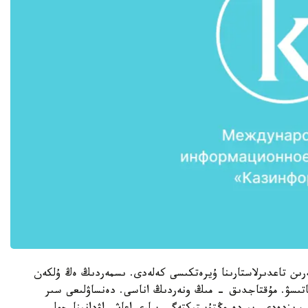
ىن تاعدىرلاستارىنا ۇيرەتكىسى كەلەدى. ىسمەردىڭ ەڭ ۇلكەن
تەتىن ەكسپو-2017 كورمەسىنە قاتىسۋ. مۇقتاجدىق - مىڭ ونەردىڭ اناسى. دەنساۋلىعى سىر