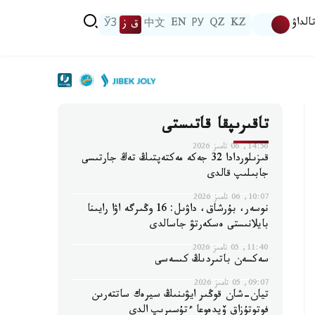
الداۋ
KZ
QZ
РУ
EN
中文
ق ز
ЎЗ
تاقىرىپقا قاتىستى
14:56, 06 تامىز 2026
قىزىلوردادا 32 جەكە مەكتەپتىڭ تەڭ جارتىسى
جابىلىپ قالدى
10:07, 06 تامىز 2026
نوسەر، بۇرشاق، داۋىل: 16 وڭىرگە اۋا رايىنا
بايلانىستى ەسكەرتۋ جاسالدى
11:40, 05 تامىز 2026
سەكسەن باتىردىڭ كىسەسى
09:07, 05 تامىز 2026
تيان-شان قوڭىر ايۋىنىڭ سيرەك ساتتەرىن
فوتوتۇزاق ۆيدەوعا ءتۇسىرىپ الدى