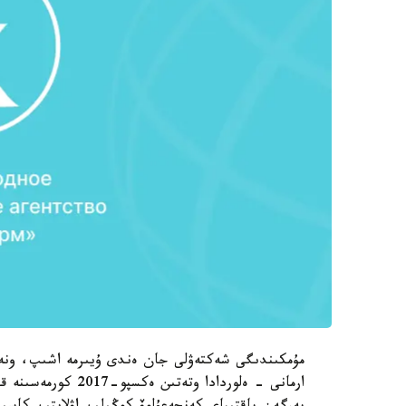
مۇمكىندىگى شەكتەۋلى جان ەندى ۇيىرمە اشىپ، ونەر
ارمانى - ەلوردادا و