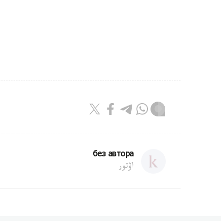
без автора
اۆتور