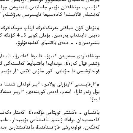
بەرگەن باقتىباي كەنجەعۇلوۆ كوڭىلىن اۋلايتىن كاس
ءتۇسىپ، مونشاقتان بۇيىم جاسايتىن شەبەرمەن جولى
كەنشىلەر قالاسىندا كادەسىيعا تاپسىرىس بەرۋشىلەر كوب
بىتىرەمىن»، - دەدى باقتىباي كەنجەعۇلوۆ.
مونشاقتاردى ەسەپپەن ءتىزۋ، قالىپقا كەلتىرۋ، تاست
ۇشقىر قيال كەرەك. مۇندايدا باقتىبايعا كەلىنشەگى
قولداۋشىسى دا جۇبايى. كوز جاۋىن الاتىن ءار بۇيىم
«ءارقايسىسى ءارتۇرلى بولادى. ءبىر قولدان شىقسا د
بۇل ونەر تازا، اسەم، ادەمى كورىنەدى. ءاربىر ىست
اليەۆا.
باقتىباي - ەكىنشى توپتاعى مۇگەدەك. كەمتار ەكەنم
كادەسىيدان بولەك ۇلتتىق ناقىشتاعى بۇيىمدار، ەلىم
كەتكەن. قولونەرشى قازاقستاننىڭ ماقتانىشتارىن ەندى