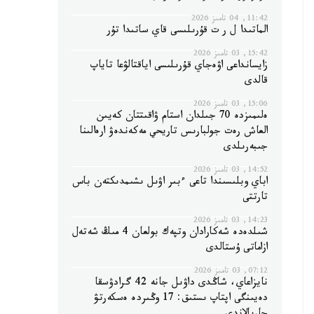
11:42, 04 تامىز 2026
الماتىدا ل ر ت قۇرىلىسى قاي ساتىدا تۇر
15:42, 03 تامىز 2026
زايسانداعى اۋەجاي قۇرىلىسى اياقتالۋعا تاياپ
قالدى
15:06, 03 تامىز 2026
ەلىمىزدە 70 جىلدان استام ۋاقىتتان كەيىن
العاش رەت جولبارىس تاريحي مەكەندەۋ ارەالىنا
جىبەرىلدى
14:52, 03 تامىز 2026
اباي وبلىسىندا تاعى ءبىر اۋىل ىشىمدىكتەن باس
تارتتى
14:23, 03 تامىز 2026
شىلدەدە شەكارادان وتپەك بولعان 4 مىڭ شەتەل
ازاماتى ۇستالدى
07:12, 03 تامىز 2026
نايزاعاي، شاڭدى داۋىل جانە 42 گرادۋسقا
دەيىنگى اپتاپ ىستىق: 17 وڭىردە ەسكەرتۋ