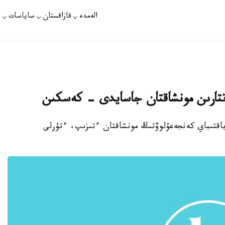
الەمدە
قازاقستان
ساياسات
ت
اتتارىن مونشاقتان جاسايدى - كەسكىن
 باقتىباي كەنجەعۇلوۆتىڭ مونشاقتان ءتىزىپ، ءتۇرلى