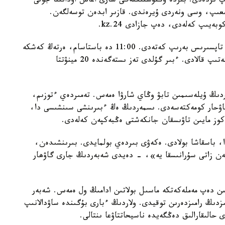
ىپ ىزدەدى. بىردە وڭتۇستىكتەگى سارى اعاش اۋدانىنا جولى
عىپ، وسى ونەردى ۇيرەندى. قازىر ابدەن توسەلگەن.
ەيىپ كەلەدى، دەپ جازادى 24.kz.
«تۋعان كۇن سياقتى مەرەكەلەرگە ارناپ سومكەلەرگە تاپسىرىس بەرىپ كەتەدى. 11:00 دە باستاسام، ەرتەڭ كەشكە
دەيىن دايىنداپ بەرەمىن. بۇدان كوبى 3-4 كۇنگە كەتىپ قالادى. ءبىر گۇلدى تەز ىستەگەندە 20 مينۋتتا
اردىڭ ۇيلەسىمىن تابۋ وڭاي شارۋا ەمەس. تەمىردەي ءتوزىم،
 گاۋحار كومەكتەسەدى. ىسمەردىڭ ەڭ ءبىرىنشى سىنشىسى دا،
 كوز مايىن تاۋىسقان جانكەشتى ەڭبەكپەن كەلەدى.
ا، باسقاشا بولادى. ەكەۋى بىردەي بولمايدى. بىرىنشىدەن،
ەگەن زاتى سۇرانىسقا يە»، - دەيدى شەبەردىڭ جارى گاۋھار
ىن دەپ مەملەكەتكە ماسىل بولاتىن ادامىڭ ول ەمەس. شەبەر
ىزدىڭ رامىزدەرىن توقيدى. ولاردىڭ ءبارى بۇگىندە ساۋدالانىپ
 حالىقارالىق دەڭگەيدە ناسيحاتتاۋعا ىنتالى.