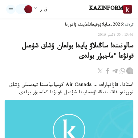
KAZINFORM
ق ز
ترەند:
2026-سايلاۋ
وقيعا
تاعايىنداۋ
اقوردا
15:46, 30 قاڭتار 2016
سالونىندا ساڭىلاۋ پايدا بولعان ۇشاق شۇعىل
قونۋعا ءماجبۇر بولدى
استانا. قازاقپارات - Air Canada كومپانياسىنا تيەسىلى ۇشاق
تورونتو قالاسىنىڭ اۋەجايىنا شۇعىل قونۋعا ءماجبۇر بولدى.