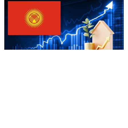
Коллаж: e-cis.info
ونىڭ ايتۋىنشا، بۇگىندە قىتاي الدىنداعى بەرەشەك ەلدىڭ جالپى
سىرتقى قارىزىنىڭ 20 پايىزدان ءسال استامىن عانا قۇرايدى.
قالعان بولىگى نەگىزىنەن ازيا دامۋ بانكى، دۇنيەجۇزىلىك بانك،
حالىقارالىق ۆاليۋتا قورى جانە باسقا دا كرەديتورلاردىڭ ۇزاق
مەرزىمدى جەڭىلدەتىلگەن نەسيەلەرىنەن تۇرادى.
ادىلبەك قاسىماليەۆتىڭ ايتۋىنشا، قىرعىزستان زاڭناماسىنا
سايكەس مەملەكەتتىك قارىزدىڭ جالپى ىشكى ونىمگە