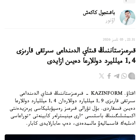
باقىتجول كاكەش
اۆتور
22:31, 05 تامىز 2026
قىرعىزستاننىڭ قىتاي الدىنداعى سىرتقى قارىزى
1,4 ميلليرد دوللارعا دەيىن ازايدى
اقتاۋ. KAZINFORM - قىرعىزستاننىڭ قىتاي الدىنداعى
سىرتقى قارىزى 1,9 ميلليارد دوللاردان 1,4 ميلليارد دوللارعا
دەيىن قىسقاردى. بۇل تۋرالى قىرعىز رەسپۋبليكاسى پرەزيدەنتى
اكىمشىلىگىنىڭ باسشىسى ءارى مينيسترلەر كابينەتى ءتوراعاسى
ادىلبەك قاسىماليەۆ مالىمدەدى، دەپ حابارلايدى كابار.