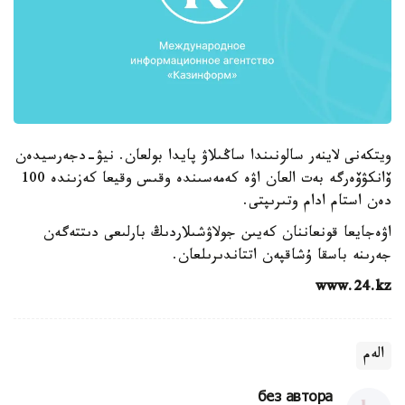
ويتكەنى لاينەر سالونىندا ساڭىلاۋ پايدا بولعان. نيۋ-دجەرسيدەن
ۆانكۋۆەرگە بەت العان اۋە كەمەسىندە وقىس وقيعا كەزىندە 100
دەن استام ادام وتىرىپتى.
اۋەجايعا قونعاننان كەيىن جولاۋشىلاردىڭ بارلىعى دىتتەگەن
جەرىنە باسقا ۇشاقپەن اتتاندىرىلعان.
www.24.kz
الەم
без автора