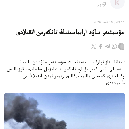
اۆتور
22:44, 05 تامىز 2026
حۋسيتتەر ساۋد ارابياسىنىڭ تانكەرىن اتقىلادى
استانا. قازاقپارات - يەمەندىك حۋسيتتەر ساۋد ارابياسىنا
تيەسىلى تاعى ءبىر مۇناي تانكەرىنە شابۋىل جاسادى. قوزعالىس
وكىلدەرى كەمەنى بالليستيكالىق زىمىرانمەن اتقىلاعانىن
مالىمدەدى.