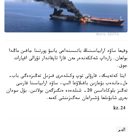
Фото: БЕЛТА
وقيعا ساۋد ارابياسىنىڭ باتىسىنداعى يانبۋ پورتىنا جاقىن ماڭدا
بولعان. زارداپ شەككەندەر مەن قازا تاپقاندار تۋرالى اقپارات
جوق.
ايتا كەتەيىك، قارۋلى توپ وكىلدەرى قىزىل تەڭىزدەگى باب-
ەل-ماندەب بۇعازىن باقىلاۋعا الىپ، ساۋد ارابياسىنا قارسى
تەڭىز بلوكاداسىن 20- شىلدەدە ەنگىزگەن بولاتىن. بۇل سودان
بەرى شابۋىلعا ۇشىراعان سەگىزىنشى كەمە.
24.kz
الەم