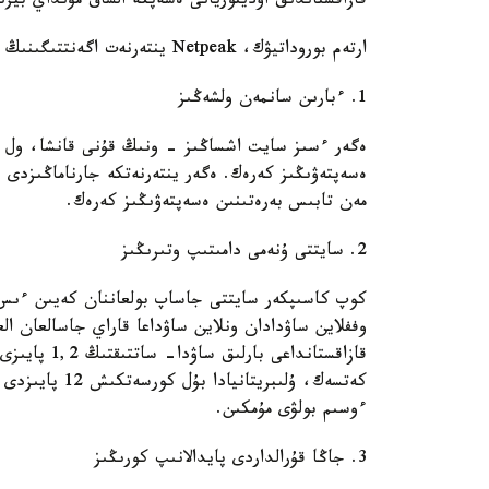
قازاقستاندىق اۋديتوريانى ەسەپكە الساق مۇنداي بي
ارتەم بوروداتيۋك، Netpeak ينتەرنەت اگەنتتىگىنىڭ جەتەكشىسى:
1. ءبارىن سانمەن ولشەڭىز
ەگەر ءسىز سايت اشساڭىز - ونىڭ قۇنى قانشا، ول ساي
ەسەپتەۋىڭىز كەرەك. ەگەر ينتەرنەتكە جارناماڭىزدى ب
مەن تابىس بەرەتىنىن ەسەپتەۋىڭىز كەرەك.
2. سايتتى ۇنەمى دامىتىپ وتىرىڭىز
كوپ كاسىپكەر سايتتى جاساپ بولعاننان كەيىن ءىس
قازاقستانداع
ءوسىم بولۋى مۇمكىن.
3. جاڭا قۇرالداردى پايدالانىپ كورىڭىز