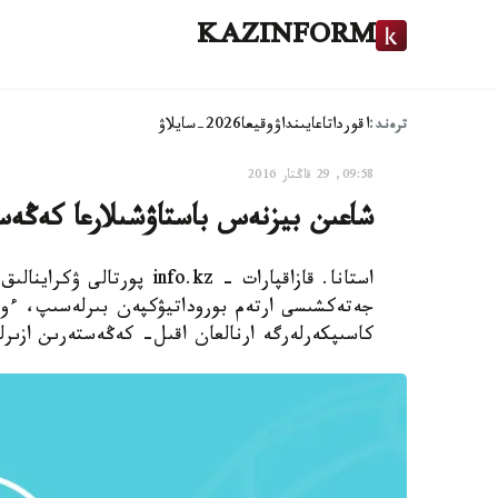
KAZINFORM
ترەند:
اقوردا
تاعايىنداۋ
وقيعا
2026-سايلاۋ
09:58, 29 قاڭتار 2016
شاعىن بيزنەس باستاۋشىلارعا كەڭە
جەتەكشىسى ارتەم بوروداتيۋكپەن بىرلەسىپ، ءوز 
كاسىپكەرلەرگە ارنالعان اقىل- كەڭەستەرىن ازىرل