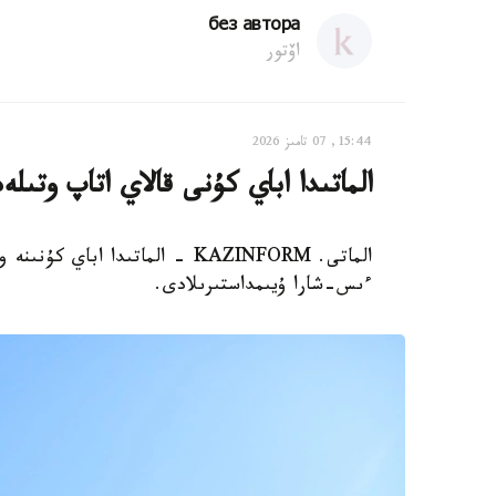
без автора
اۆتور
15:44, 07 تامىز 2026
الماتىدا اباي كۇنى قالاي اتاپ وتىلە
الماتى. KAZINFORM - الماتىدا ا
ءىس-شارا ۇيىمداستىرىلادى.