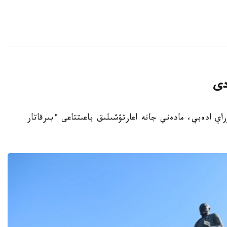
دى
باي كۇنىنە وراي ادەبي، مادەني جانە اعارتۋشىلىق باعىتتاعى ءبىرقاتار