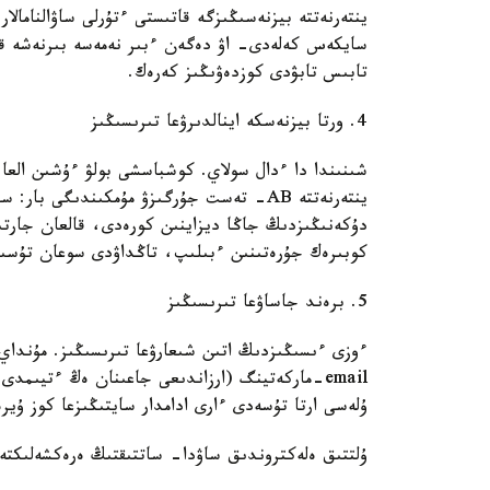
ينتەرنەتتە بيزنەسىڭىزگە قاتىستى ءتۇرلى ساۋالنامال
سايكەس كەلەدى- اۋ دەگەن ءبىر نەمەسە بىرنەشە قۇر
تابىس تابۋدى كوزدەۋىڭىز كەرەك.
4. ورتا بيزنەسكە اينالدىرۋعا تىرىسىڭىز
شىنىندا دا ءدال سولاي. كوشباسشى بولۋ ءۇشىن العا ق
ينتەرنەتتە AB- تەست جۇرگىزۋ مۇمكىندىگى
دۇكەنىڭىزدىڭ جاڭا ديزاينىن كورەدى، قالعان جارتى
كوبىرەك جۇرەتىنىن ءبىلىپ، تاڭداۋدى سوعان تۇسىر
5. برەند جاساۋعا تىرىسىڭىز
email-ماركەتينگ (ارزاندىعى جاعىنان ەڭ ءتيىمد
ۇلەسى ارتا تۇسەدى ءارى ادامدار سايتىڭىزعا كوز ۇير
ۇلتتىق ەلەكتروندىق ساۋدا- ساتتىقتىڭ ەرەكشەلىكتە