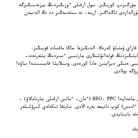
ار جۇرگىزىپ كورىڭىز. سول ارقىلى ءوزىڭىزدىڭ بيزنەسىڭىزگە
الداردى تاڭداڭىز. ارينە، نە ىستەسەڭىز دە ەڭ الدىمەن
اراي ۇمتىلۋ كەرەك. الدىڭىزعا جاڭا ماقسات قويىڭىز.
 بار: سايتىڭىزدىڭ قولدانۋشىلارى جارتىسى ءسىزدىڭ ينتەرنەت-
سى ەسكى ديزاينىن عانا كورەدى. وسىلايشا قايسىسىندا ساۋدا
ۋگە بولادى.
ءوزى ءىسىڭىزدىڭ اتىن شىعارۋعا تىرىسىڭىز. مۇنداي جاعدايدا SEO، PPC (ءمان- ءماتىن ارقىلى جارنامالاۋ) ،
ى ءادىس) كوپ ناتيجە بەرە الادى. سايتقا تىكەلەي كىرۋشىلەر
ەتە باستايدى.
رى