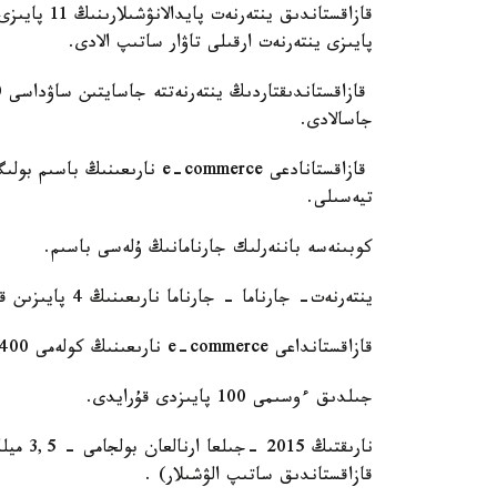
پايىزى ينتەرنەت ارقىلى تاۋار ساتىپ الادى.
جاسالادى.
تيەسىلى.
كوبىنەسە باننەرلىك جارنامانىڭ ۇلەسى باسىم.
ينتەرنەت- جارناما - جارناما نارىعىنىڭ 4 پايىزىن قۇرايدى.
قازاقستانداعى e-commerce نارىعىنىڭ كولەمى 400 ميلليون دوللاردان اسادى.
جىلدىق ءوسىمى 100 پايىزدى قۇرايدى.
قازاقستاندىق ساتىپ الۋشىلار) .