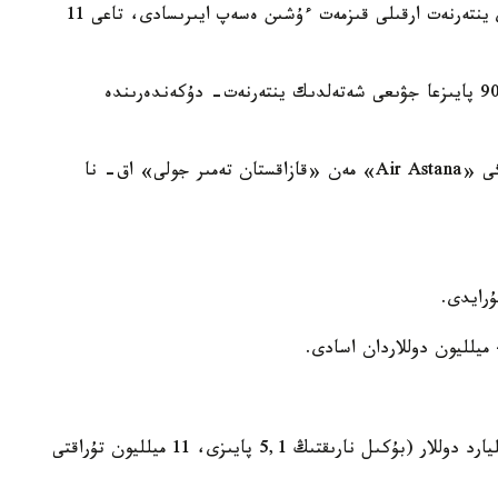
قازاقستاندىق ينتەرنەت پايدالانۋشىلارىنىڭ 11 پايىزى ينتەرنەت ارقىلى قىزمەت ءۇشىن ەسەپ ايىرىسادى، تاعى 11
قازاقستاندىقتاردىڭ ينتەرنەتتە جاسايتىن ساۋداسى 90 پايىزعا جۋىعى شەتەلدىك ينتەرنەت- دۇكەندەرىندە
قازاقستانادعى e-commerce نارىعىنىڭ باسىم بولىگى «Air Astana» مەن «قازاقستان تەمىر جولى» اق- نا
نارىقتىڭ 2015 -جىلعا ارنالعان بولجامى - 3,5 ميلليارد دوللار (بۇكىل نارىقتىڭ 5,1 پايىزى، 11 ميلليون تۇراقتى