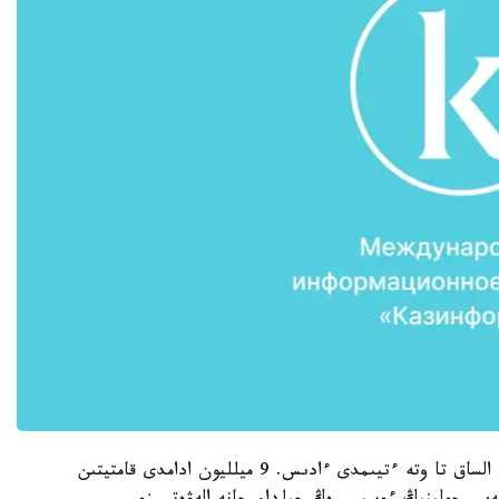
ينتەرنەت ارقىلى بيزنەس ۇيىمداستىرۋ - قاي سالانى الساق تا وتە ءتيىمدى ءادىس. 9 ميلليون ادامدى قامتيتىن