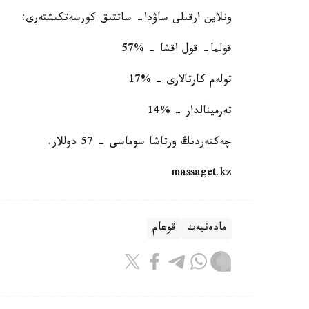
ونلاين ارقىلى ساۋدا- ساتتىق كورسەتكىشتەرى:
قولما- قول اقشا - %57
تولەم كارتالارى - %17
تەرمينالدار - %14
چەكتەردىڭ ورتاشا سوماسى - 57 دوللار.
massaget.kz
مادەنيەت
قوعام