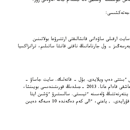
زنەس جولىنىڭ ءوسىمى ەڭ جىلدام جانە الەۋەتى زور.
ت ارقىلى ساۋدانى قانشالىقتى ارتتىرۋعا بولاتىنىن
ەرسەڭىز - ول جارنامانىڭ ناقتى قانشا ساتىلىم، ترانزاكسيا
 ءبىتتى دەپ ويلايدى. بۇل - قاتەلىك. سايت جاساۋ -
وففلاين ساۋدادان ونلاين ساۋداعا قاراي جاسالعان العاشقى قادام عانا. 2013 -جىلدىڭ قورىتىندىسى بويىنشا،
ى بارلىق ساۋدا- ساتتىقتىڭ 1,2 پايىزى ينتەرنەتتىڭ ۇلەسىنە ءتيىستى. سالىستىرۋ ءۇشىن ايتا
كەتسەك، ۇلىبريتانيادا بۇل كورسەتكىش 12 پايىزدى قۇرايدى. , ياعني، ءالى كەم دەگەندە 10 ەسەگە دەيىن