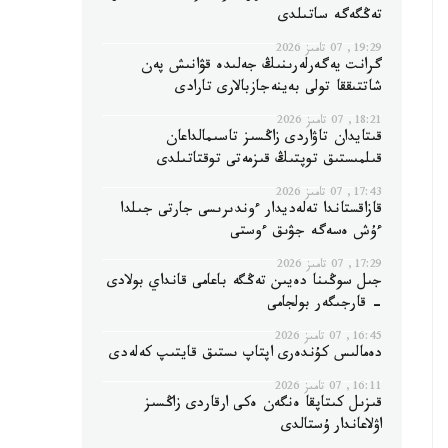
تەڭگەگە ساتىلدى
19:29, 07 تامىز 2026
گرانت يەگەرلەرىنىڭ جەلىدە قۋانىش پەن
شاتتىققا تولى بەينەجازبالارى تارادى
18:21, 07 تامىز 2026
قىتايدان تاۋاردى زاڭسىز تاسىمالداعان
قىلمىستىق توپتىڭ قىزمەتى توقتاتىلدى
17:43, 07 تامىز 2026
قازاقستاندا تەلەديدار ءوندىرىسى جارتى جىلدا
ءۇش ەسەگە جۋىق ءوستى
17:29, 07 تامىز 2026
جىل سوڭىنا دەيىن تەڭگە باعامى قانداي بولادى
- قارجىگەر بولجامى
16:45, 07 تامىز 2026
دەمالىس كۇندەرى اپتاپ ىستىق قايتىپ كەلەدى
16:11, 07 تامىز 2026
قىزىل كىتاپقا ەنگەن ەكى ارقاردى زاڭسىز
اۋلاعاندار ۇستالدى