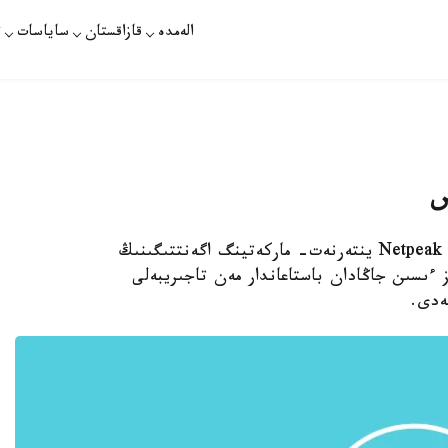
الەمدە
قازاقستان
ساياسات
ت
س
استانا. قازاقپارات - info.kz پورتالى ۋكراينالىق Netpeak ينتەرنەت- ماركەتينگ اگەنتتىگىنىڭ
ءىسىن جاڭادان باستاعاندار مەن تاجىريبەلى
ەدى.