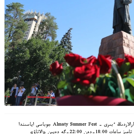
الماتى اكىمدىگىنىڭ مالىمەتىنشە، نەگىزگى ءىس-شارالاردىڭ ءبىرى - Almaty Summer Fest جوباسى اياسىندا
وتەتىن «اباي الەمى» كونسەرت-سپەكتاكلى. ول 8- تامىز ساعات 18:00-دەن 22:00-گە دەيىن «الاتاۋ»