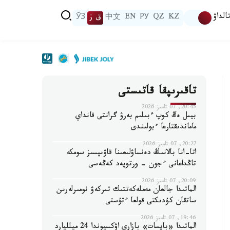
الداۋ
KZ
QZ
РУ
EN
中文
ق ز
ЎЗ
تاقىرىپقا قاتىستى
20:45, 07 تامىز 2026
بيىل ەڭ كوپ ءبىلىم بەرۋ گرانتى قانداي
ماماندىقتارعا ءبولىندى
20:27, 07 تامىز 2026
اتا-انا بالانىڭ دەنساۋلىعىنا قاۋىپسىز سومكە
تاڭداعانى ءجون - ورتوپەد كەڭەسى
20:09, 07 تامىز 2026
الماتىدا جالعان مەملەكەتتىك تىركەۋ نومىرلەرىن
ساتقان كۇدىكتى قولعا ءتۇستى
19:46, 07 تامىز 2026
الماتىدا «بايسات» بازارى اۋكسيوندا 24 ميلليارد