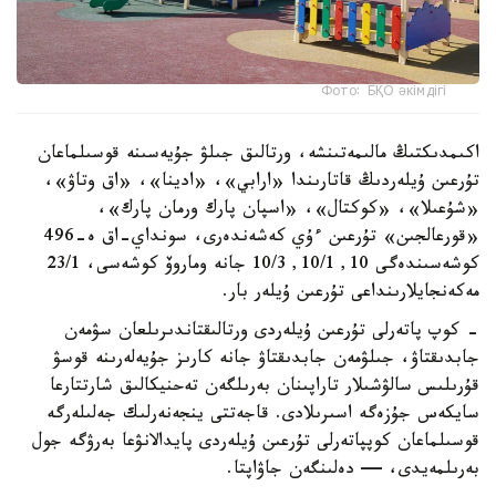
Фото: БҚО әкімдігі
اكىمدىكتىڭ مالىمەتىنشە، ورتالىق جىلۋ جۇيەسىنە قوسىلماعان
تۇرعىن ۇيلەردىڭ قاتارىندا «ارابي»، «ادينا»، «اق وتاۋ»،
«شۇعىلا»، «كوكتال»، «اسپان پارك ورمان پارك»،
«قورعالجىن» تۇرعىن ءۇي كەشەندەرى، سونداي-اق ە-496
كوشەسىندەگى 10, 10/1, 10/3 جانە وماروۆ كوشەسى، 23/1
مەكەنجايلارىنداعى تۇرعىن ۇيلەر بار.
- كوپ پاتەرلى تۇرعىن ۇيلەردى ورتالىقتاندىرىلعان سۋمەن
جابدىقتاۋ، جىلۋمەن جابدىقتاۋ جانە كارىز جۇيەلەرىنە قوسۋ
قۇرىلىس سالۋشىلار تاراپىنان بەرىلگەن تەحنيكالىق شارتتارعا
سايكەس جۇزەگە اسىرىلادى. قاجەتتى ينجەنەرلىك جەلىلەرگە
قوسىلماعان كوپپاتەرلى تۇرعىن ۇيلەردى پايدالانۋعا بەرۋگە جول
بەرىلمەيدى، — دەلىنگەن جاۋاپتا.