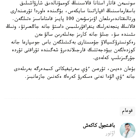
سونىمەن قاتار استانا قالاسىنىڭ كوممۋنالدىق شارۋاشىلىق
باسقارماسىنىڭ اقپاراتىنا سايكەس، بۇگىندە ەلوردا تۇرعىندارى
ورتالىقتاندىرىلعان اۋىزسۋمەن 100 پايىز قامتاماسىز ەتىلگەن.
قالانىڭ ينجەنەرلىك ينفراقۇرىلىمىن دامىتۋ جانە جاڭعىرتۋ، ونىڭ
ىشىندە سۋ، جىلۋ جانە كارىز جەلىلەرىن سالۋ مەن
رەكونسترۋكسيالاۋ جۇمىستارى بەكىتىلگەن باس جوسپارعا جانە
كوزدەلگەن بيۋدجەتتىك قارجىلاندىرۋ شەگىندە تۇراقتى تۇردە
جۇرگىزىلىپ كەلەدى.
بۇعان دەيىن، تۇرعىن ءۇي سەرتيفيكاتى كىمدەرگە بەرىلەدى
جانە ءۇي الۋدا نەنى ەسكەرۋ كەرەك ەكەنىن جازعانبىز.
قوعام
باقىتجول كاكەش
اۆتور