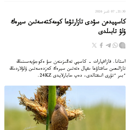
21:30, 07 تامىز 2026
كاسپيدەن سۋدى تازارتۋعا كومەكتەسەتىن سيرەك
ۇلۋ تابىلدى
استانا. قازاقپارات - كاسپي تەڭىزىنەن سۋ ەكوجۇيەسىنىڭ
تازالىعىن ساقتاۋعا ىقپال ەتەتىن سيرەك كەزدەسەتىن ۇلۋلاردىڭ
ءبىر ءتۇرى انىقتالدى، دەپ حابارلايدى 24KZ.