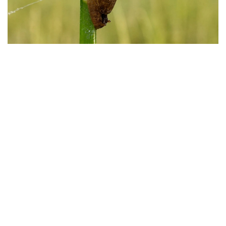
Фото: instagaram/akzhaiyk_oopt
«اقجايىق» مەملەكەتتىك تابيعي رەزەرۆاتىنىڭ ماماندارى جايىق
وزەنى اتىراۋى مەن كاسپي تەڭىزى جاعالاۋىنىڭ بيوالۋانتۇرلىلىگىن
زەرتتەۋ بارىسىندا كاسپيگە عانا ءتان Pyrgohydrobia conica
اتتى ۇلۋ ءتۇرىن انىقتادى.
مامانداردىڭ ايتۋىنشا، بۇل شاعىن باۋىراياقتى ۇلۋ قامىس وسكەن
تاياز سۋلاردا، سونداي-اق لايلى-قۇمدى تۇبىندە مەكەندەيدى.
ول سۋ ەكوجۇيەسىنىڭ ەكولوگيالىق جاعدايىن كورسەتەتىن
ماڭىزدى ينديكاتورلاردىڭ ءبىرى سانالادى. ۇلۋ كولەمى جاعىنان
كىشكەنتاي بولعانىمەن، تابيعي ورتا ءۇشىن ماڭىزى زور. ول
ورگانيكالىق قالدىقتارمەن جانە ميكروسكوپيالىق بالدىرلارمەن
قورەكتەنىپ، سۋدىڭ تابيعي تازارۋىنا ىقپال ەتەدى. سونىمەن