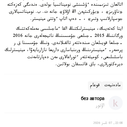
اتالعان تىزىمىندە ءۇشىنشى نوميناتسيا بولدى. ەندىگى كەزەكتە
«ناۋرىز» ، «بۇركىتپەن اڭ اۋلاۋ» جانە ت. ب. نوميناتسيالارى
جوسپارلانىپ وتىر» ، - دەپ اتاپ ءوتتى مينيستر.
ايتا كەتەيىك، مينيسترلىكتىڭ القا ءماجىلىسى مەملەكەتتىك
ورگاننىڭ 2015 -جىلعى جۇمىسىنىڭ ناتيجەلەرى جانە 2016
-جىلعا قويىلعان مىندەتتەر تالقىلاندى. ونىڭ جۇمىسىنا ق ر
پرەمەر- ءمينيسترىنىڭ ورىنباسارى داريعا نازاربايەۆا، مينيسترلىك
باسشىلىعى، كوميتەتتەر ءتوراعالارى مەن دەپارتامەنت
ديرەكتورلارى، باق قاتىسقان بولاتىن.
مادەنيەت
قوعام
без автора
اۆتور
22:08, 07 تامىز 2026