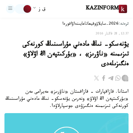
KAZINFORM
ق ز
ترەند:
2026-سايلاۋ
وقيعا
تاعايىنداۋ
اقوردا
12:37, 28 قاڭتار 2016
يۋنەسكو- نىڭ مادەني مۇراسىنىڭ كورنەكى
تىزىمىنە «ناۋرىز» ، «بۇركىتپەن اڭ اۋلاۋ»
ەنگىزىلەدى
استانا. قازاقپارات - قازاقستان «ناۋرىز» مەيرامى مەن
«بۇركىتپەن اڭ اۋلاۋ» ونەرىن يۋنەسكو- نىڭ مادەني مۇراسىنىڭ
كورنەكى تىزىمىنە ەنگىزۋدى جوسپارلاۋدا.