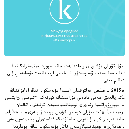
بۇل تۋرالى بۇگىن ق ر مادەنيەت جانە سپورت مينيسترلىگىنىڭ
القا ماجىلىسىندە ۆەدومستۆو باسشىسى ارىستانبەك مۇحامەدي ۇلى
ءمالىم ەتتى.
«2015 -جىلعى جەلتوقسان ايىندا يۋنەسكو- نىڭ ادامزاتتىڭ
ماتەريالدىق ەمەس مادەني مۇراسىنىڭ كورنەكى ءتىزىمى «ايتىس
- يمپروۆيزاتسيا ونەرى» نوميناتسياسىمەن تولىقتى. اتالعان
نوميناتسيا «ءداستۇرلى دومبىرا كۇيىن ورىنداۋ ونەرى» ، «قازاق
جانە قىرعىز كيىز ۇيلەرىن جاساۋدىڭ ءداستۇرلى بىلىمدەرى مەن
داعدىلارى» نوميناتسيالارىمەن قاتار يۋنەسكو- نىڭ جوعارىدا