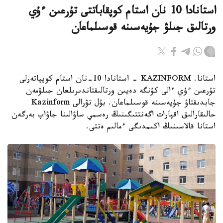
استانادا 10 نان استام كوپقاباتتى تۇرعىن ءۇي
ورتالىق جىلۋ جۇيەسىنە قوسىلماعان
استانا. KAZINFORM - استانادا 10-نان استام كوپپاتەرلى
تۇرعىن ءۇي ءالى كۇنگە دەيىن ورتالىقتاندىرىلعان جىلۋمەن
جابدىقتاۋ جۇيەسىنە قوسىلماعان. بۇل تۋرالى Kazinform
حالىقارالىق اقپارات اگەنتتىگىنىڭ رەسمي ساۋالىنا جاۋاپ بەرگەن
استانا قالاسىنىڭ اكىمدىگى ءمالىم ەتتى.