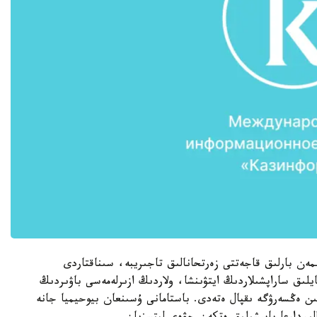
مەن بارلىق قاجەتتى زەرتحانالىق تاجىريبە، سىناقتاردى
لىق ساراپشىلاردىڭ ايتۋىنشا، ولاردىڭ ازىرلەمەسى باۋىردىڭ
ن ەڭسەرۋگە ىقپال ەتەدى. باستامانى ۇسىنعان بيوحيميا جانە