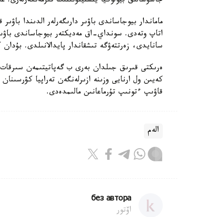
جاسۋشالىق بيولوگيا ينستيتۋتىنىڭ قىزمەتكەرلەرى. ع
ماماندار بيوجاساندى باۋىر دارىگەرلەر الدىندا باۋىر 
اتاپ وتەدى. سونداي-اق مەديكتەر بيوجاساندى باۋىر 
سانايدى، زەرتتەۋگە تىشقاندار پايدالانىلدى. بۇدان ك
ەرىكتى قىرىق جىلدان بەرى ب گەپاتيتىمەن سىرقات ال
كەيىن ول ارنايى وزىنە ازىرلەنگەن تەراپيا كۋرسىنان
قاۋىپ ءتونىپ تۇرماعانىن مالىمدەدى.
الەم
без автора
اۆتور