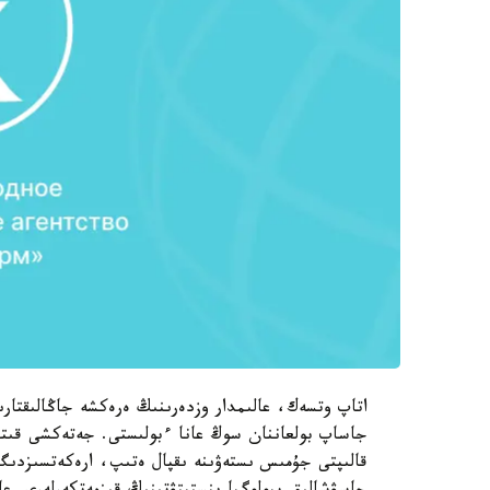
اتاپ وتسەك، عالىمدار وزدەرىنىڭ ەرەكشە جاڭالىقتارى
جاساپ بولعاننان سوڭ عانا ءبولىستى. جەتەكشى قىتاي
قالىپتى جۇمىس ىستەۋىنە ىقپال ەتىپ، ارەكەتسىزدىگى