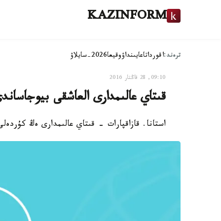
KAZINFORM
ترەند:
اقوردا
تاعايىنداۋ
وقيعا
2026-سايلاۋ
09:10, 28 قاڭتار 2016
قىتاي عالىمدارى العاشقى بيوجاساند
استانا. قازاقپارات - قىتاي عالىمدارى ەڭ كۇردە