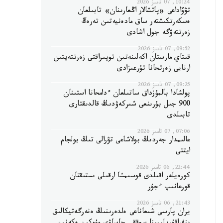
10:24, 07 تامىز 2026
تۋۆاداعى «پاتشالار اڭعارىنان» تابىلعان
ەسكەرتكىشتەر ساق مادەنيەتىن تەرەڭ
زەرتتەۋگە جول اشادى
09:52, 07 تامىز 2026
قىتاي مارستان اكەلىنەتىن توپىراقتى زەرتتەيتىن
ارنايى زەرتحانا تۇرعىزادى
09:25, 07 تامىز 2026
پولشادا بالمۇزداق ساتىلعان ءدامحانا استىنان
900 جىل بۇرىنعى شىركەۋدىڭ قالدىقتارى
تابىلدى
07:06, 07 تامىز 2026
عالىمدار جەردىڭ بولاشاعى تۋرالى تىڭ بولجام
ايتتى
22:44, 06 تامىز 2026
كورەيلەر اقىلدى قوسىمشا ارقىلى ىستىقتان
قورعانىپ ءجۇر
21:43, 06 تامىز 2026
يران پارسى شىعاناعى ەلدەرىنىڭ ەنەرگەتيكالىق