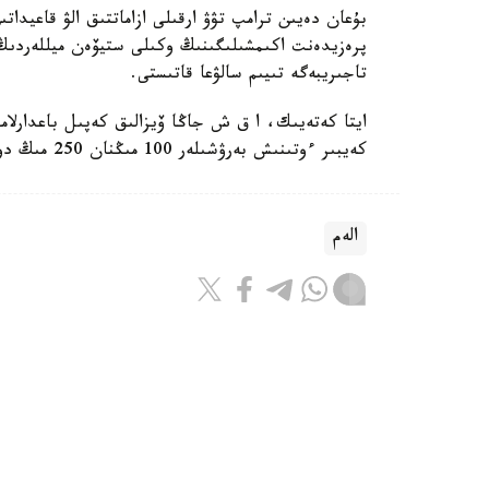
بۇعان دەيىن ترامپ تۋۋ ارقىلى ازاماتتىق الۋ قاعيداتى
پرەزيدەنت اكىمشىلىگىنىڭ وكىلى ستيۆەن ميللەردىڭ 
تاجىريبەگە تىيىم سالۋعا قاتىستى.
ايتا كەتەيىك، ا ق ش جاڭا ۆيزالىق كەپىل باعدارلا
كەيبىر ءوتىنىش بەرۋشىلەر 100 مىڭنان 250 مىڭ دوللارعا دەيىنگى كولەمدە دەپوزيت سالۋى ءتيىس.
الەم
باقىتجول كاكەش
اۆتور