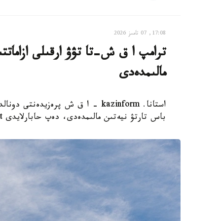
17:08, 07 تامىز 2026
ترامپ ا ق ش-تا تۋۋ ارقىلى ازاماتت
مالىمدەدى
استانا. kazinform - ا ق ش پرەزيدەن
باس تارتۋ نيەتىن مالىمدەدى، دەپ حابارلايدى Report.