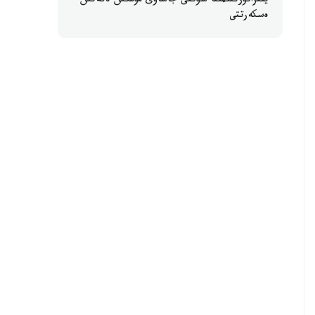
ينفراقۇرىلىمىنا سوققى جاساۋى مۇمكىن ەكەنىن
ەسكەرتتى