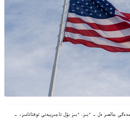
ەمدەگى جالعىز ەل - ءبىز. ءبىز بۇل تاجىريبەنى توقتاتامىز، -