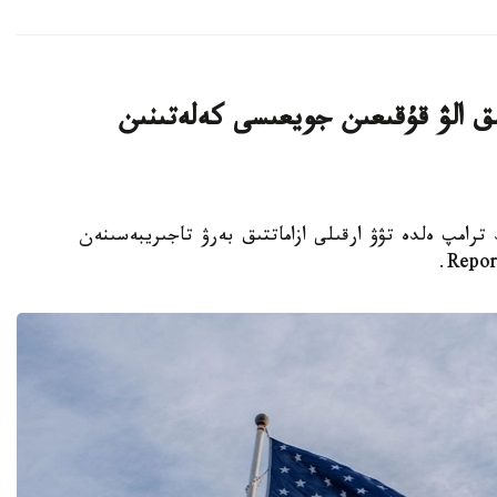
ىق الۋ قۇقىعىن جويعىسى كەلەتىنىن
تى دونالد ترامپ ەلدە تۋۋ ارقىلى ازاماتتىق بەرۋ تاجىريبەسىنەن