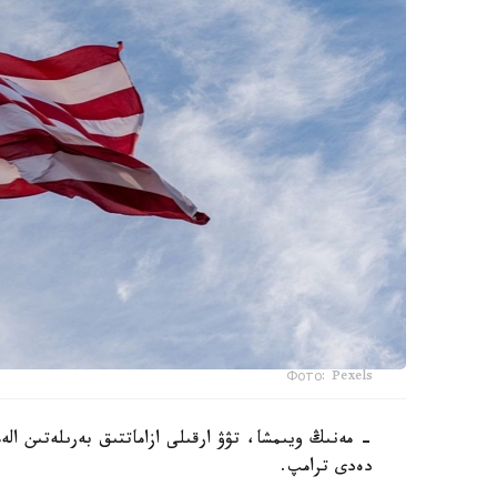
Фото: Pexels
- مەنىڭ ويىمشا، تۋۋ ارقىلى ازاماتتىق بەرىلەتىن ال
دەدى ترامپ.