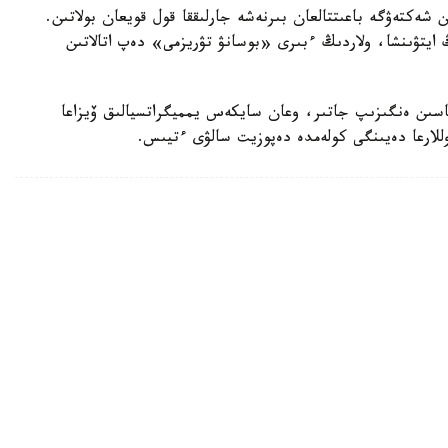
ن شەكتەۋگە باعىتتالعان بىرنەشە جارلىققا قول قويعان بولاتىن.
ايتۋىنشا، ولاردىڭ ءبىرى «بوسانۋ تۋريزمى» دەپ اتالاتىن
ماسىن ەنگىزىپ جاتىر، وعان سايكەس يمميگراتسيالىق ۆيزاعا