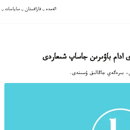
الەمدە
قازاقستان
ساياسات
ت
ى ادام باۋىرىن جاساپ شىعاردى
لى، بىرەگەي جاڭالىق ۇسىندى.