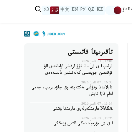
الداۋ
KZ
QZ
РУ
EN
中文
ق ز
ЎЗ
تاقىرىپقا قاتىستى
17:08, 07 تامىز 2026
ترامپ ا ق ش-تا تۋۋ ارقىلى ازاماتتىق الۋ
قۇقىعىن جويعىسى كەلەتىنىن مالىمدەدى
16:30, 07 تامىز 2026
تايلاندتا وقۋشى مەكتەپتە وق جاۋدىرىپ، جەتى
ادام قازا تاپتى
13:24, 07 تامىز 2026
NASA عارىشكەرلەرى عارىشقا ۇشتى
11:25, 07 تامىز 2026
ا ق ش مۋزەيىندەگى التىن ۇزەڭگى