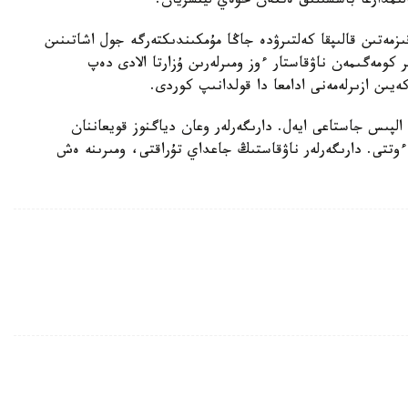
الىمدارعا باسشىلىق ەتكەن حۋەي ليتسزيان.
قىزمەتىن قالىپقا كەلتىرۋدە جاڭا مۇمكىندىكتەرگە جول اشاتىنىن
كومەگىمەن ناۋقاستار ءوز ومىرلەرىن ۇزارتا الادى دەپ
ەيىن ازىرلەمەنى ادامعا دا قولدانىپ كوردى.
پىس جاستاعى ايەل. دارىگەرلەر وعان دياگنوز قويعاننان
 ءوتتى. دارىگەرلەر ناۋقاستىڭ جاعداي تۇراقتى، ومىرىنە ەش