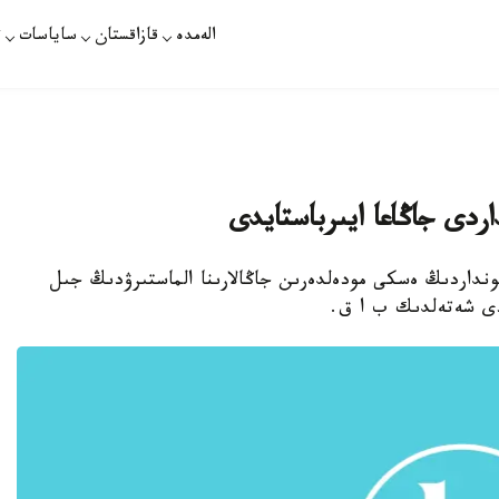
الەمدە
قازاقستان
ساياسات
ت
ردى جاڭاعا ايىرباستايدى
Sams كومپانياسى تەلەفونداردىڭ ەسكى مودەلدەرىن جاڭالارىنا الماستىرۋدىڭ جىل
دى شەتەلدىك ب ا ق.