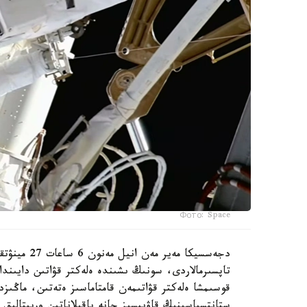
Фото: Space
دجەسسيكا مە
تاپسىرمالاردى، سونىڭ ىشىندە ەلەكتر قۋاتىن دايىندا
قوسىمشا ەلەكتر قۋاتىمەن قامتاماسىز ەتەتىن، ماڭىزد
ستانتسياسىنىڭ قاۋىپسىز جانە باقىلاناتىن وربيتالىق 