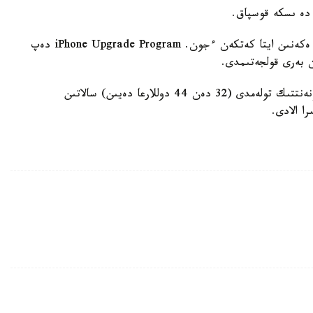
وسىعان ۇقساس قىزمەت Apple كومپانياسىندا دا بار ەكەنىن ايتا كەتكەن ءجون. iPhone Upgrade Program دەپ
ان بەرى قولجەتىمدى.
بۇل باعدارلامانىڭ تالاپتارىنا سايكەس، اي سايىن ابونەنتتىك تولەمدى (32 دەن 44 دوللارعا دەيىن) سالاتىن
ا الادى.