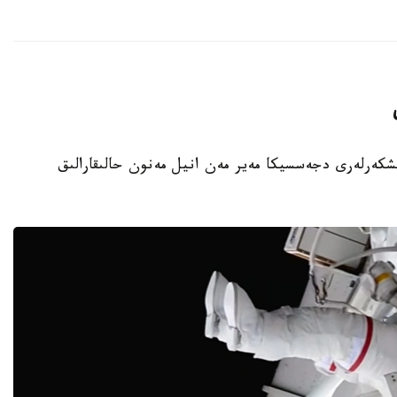
نىڭ امەريكالىق عارىشكەرلەرى دجەسسيكا مەير مەن انيل مەنون حالىقارالىق