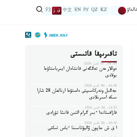
الداۋ
KZ
QZ
РУ
EN
中文
ق ز
ЎЗ
تاقىرىپقا قاتىستى
09:40, 07 تامىز 2026
دوللار مەن تەڭگەنى قانشادان ايىرباستاۋعا
بولادى
16:28, 06 تامىز 2026
جەڭىل ونەركاسىپتى دامىتۋعا ارنالعان 28 شارا
ىسكە اسىرىلادى
13:52, 06 تامىز 2026
قازاقستاندا ءبىر گرام التىن قانشا تۇرادى
10:52, 06 تامىز 2026
ا ق ش جاپون ۆاليۋتاسىنا ءباس تىكتى