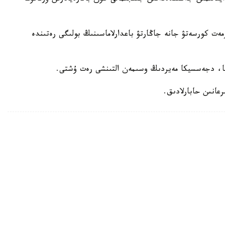
ەت كورسەتۋ جانە جاڭارتۋ باعدارلاماسىنىڭ بولىگى رەتىندە
سا، دجەسسيكا مەيردىڭ وسىمەن التىنشى رەت ۇشتى.