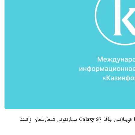
باعدارلاما وڭتۇستىك كورەيادا ناۋرىز ايىندا ساتىلىمعا قويىلاتىن جاڭا Galaxy S7 سمارتفونى شىعارىلعان ۋاقىتتا