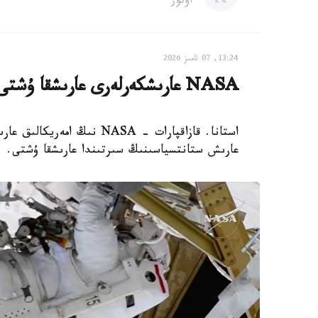
اۆتور
13:24, 07 تامىز 2026
NASA عارىشكەرلەرى عارىشقا ۇشتى
استانا. قازاقپارات - NASA 
عارىش ستانتسياسىنىڭ سىرتىندا عارىشقا ۇشتى.