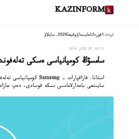
KAZINFORM
ترەند:
اقوردا
تاعايىنداۋ
وقيعا
2026-سايلاۋ
00:11, 28 قاڭتار 2016
سامسۋڭ كومپانياسى ەسكى تەلەفوندا
استانا. قازاقپارات - ung
سايىنعى باعدارلاماسىن ىسكە قوسادى، دەپ جازا