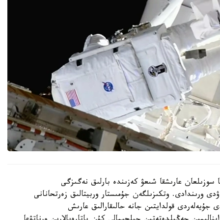
ير مەن انيل مەنون 6 ساعات 27 مينۋتقا سوزىلعان عارىشقا شىعۋ كەزىندە بارلىق نەگىزگى
ۋدى ورىندادى. وتكىزىلگەن جۇمىستار وربيتالىق زەرتحانانى
ى جۇيەلەردى قولدايتىن جانە حالىقارالىق عارىش
اينالىمىن جەڭىلدەتەتىن جىلجىمالى كۇن باتارەيالارىن ورناتۋعا