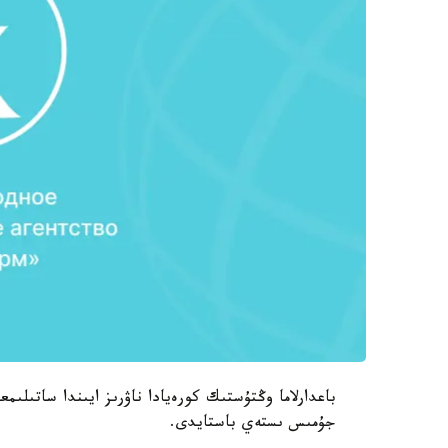
جۇمىس ىستەي باستايدى.