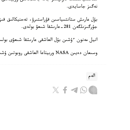
نەگىز جاسايدى.
بۇل عارىش ستانتسياسىن قۇراستىرۋ، تەحنيكالىق قىزم
جۇرگىزىلگەن 281-عارىشقا شىعۋ بولدى.
انيل مەنون ءۇشىن بۇل العاشقى عارىشقا شىعۋى بول
وسىعان دەيىن NASA وربيتاعا العاشقى روبوتىن ۇشىرعانىن حابارلادىق.
الەم
ريزابەك نۇسىپبەك ۇلى
اۆتور