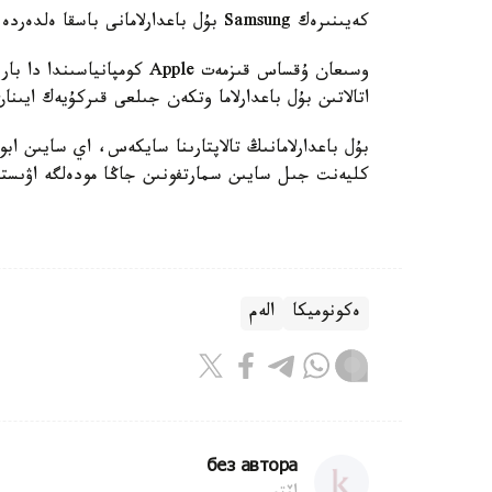
كەيىنىرەك Samsung بۇل باعدارلامانى باسقا ەلدەردە دە ىسكە قوسپاق.
اتالاتىن بۇل باعدارلاما وتكەن جىلعى قىركۇيەك ايىن
كليەنت جىل سايىن سمارتفونىن جاڭا مودەلگە اۋىستىر
ەكونوميكا
الەم
без автора