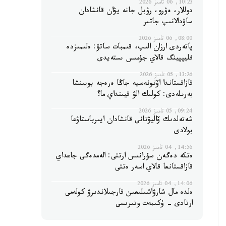
10:23, 06 تامىز 2026
دوللار، ەۋرو، رۋبل جانە يۋان قانشادان
ساۋدالانىپ جاتىر
08:00, 06 تامىز 2026
پاتەردى ارزان الىپ، قىمبات ساتۋ: ەلىمىزدە
فليپپينگ قالاي جۇمىس ىستەيدى
13:26, 05 تامىز 2026
قازاقستاندا اۆتونەسيە جاڭا ەرەجە بويىنشا
بەرىلەدى: كولىك الۋ قيىنداي ما؟
09:24, 05 تامىز 2026
شەتەلدىك ۆاليۋتانى قانشادان ايىرباستاۋعا
بولادى
14:56, 04 تامىز 2026
ەتكە دەگەن سۇرانىس ارتتى: الەمدەگى جاعداي
قازاقستانعا قالاي اسەر ەتتى
14:06, 04 تامىز 2026
ەلدە مال شارۋاشىلىعىن قارجىلاندىرۋ كولەمى
ارتادى - ۇكىمەت وتىرىسى