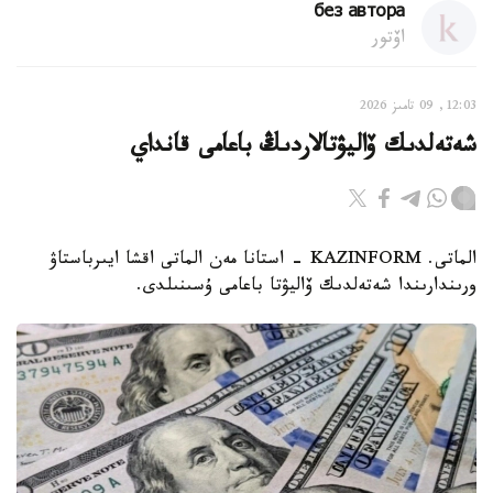
без автора
اۆتور
12:03, 09 تامىز 2026
شەتەلدىك ۆاليۋتالاردىڭ باعامى قانداي
الماتى. KAZINFORM - استانا مەن الماتى اقشا ايىرباستاۋ
ورىندارىندا شەتەلدىك ۆاليۋتا باعامى ۇسىنىلدى.