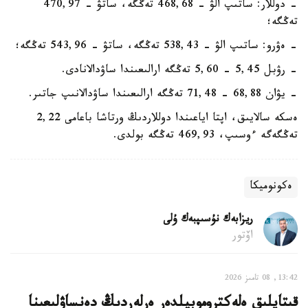
- دوللار: ساتىپ الۋ - 468,68 تەڭگە، ساتۋ - 470,97
تەڭگە؛
- ەۋرو: ساتىپ الۋ - 538,43 تەڭگە، ساتۋ - 543,96 تەڭگە؛
- رۋبل 5,45 - 5,60 تەڭگە ارالىعىندا ساۋدالانادى.
- يۋان 68,88 - 71,48 تەڭگە ارالىعىندا ساۋدالانىپ جاتىر.
ەسكە سالايىق، اپتا اياعىندا دوللاردىڭ ورتاشا باعامى 2,22
تەڭگەگە ءوسىپ، 469,93 تەڭگە بولدى.
ەكونوميكا
ريزابەك نۇسىپبەك ۇلى
اۆتور
13:42, 08 تامىز 2026
قىتايلىق ەلەكتروموبيلدەر ەرلەردىڭ دەنساۋلىعىنا