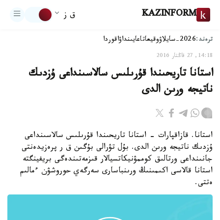
KAZINFORM
ق ز
ترەند:
2026-سايلاۋ
وقيعا
تاعايىنداۋ
اقوردا
14:18, 27 قاڭتار 2016
استانا تاريحىندا قۇرىلىس سالاسىنداعى ۇزدىك
ناتيجە ورىن الدى
استانا. قازاقپارات - استانا تاريحىندا قۇرىلىس سالاسىنداعى
ۇزدىك ناتيجە ورىن الدى. بۇل تۋرالى بۇگىن ق ر پرەزيدەنتى
جانىنداعى ورتالىق كوممۋنيكاتسيالار قىزمەتىندەگى بريفينگتە
استانا قالاسى اكىمىنىڭ ورىنباسارى سەرگەي حوروشۋن ءمالىم
ەتتى.