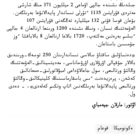
جىلدىڭ ىشىندە جالپى اۋماعى 2 ميلليون 371 مىڭ شارشى
مەتردى قۇرايتىن 1135 ءتۇرلى نىساندار پايدالانۋعا بەرىلگەن.
بۇعان قوسا قۇنى 132 ميلليارد تەڭگەنى قۇرايتىن 107
الەۋمەتتىك نىسان، ونىڭ ىشىندە 1200 ورىنعا ارنالعان 4 جالپى
ءبىلىم بەرەتىن مەكتەپ، 1720 بالاعا ارنالعان 8 بالاباقشا ءوز
جۇمىسىن باستاعان.
«دەنساۋلىق ساقتاۋ سالاسى نىساندارىنان 250 توسەك-ورىندىق
بالالار جۇقپالى اۋرۋلارى اۋرۋحاناسى، مەديتسينالىق-الەۋمەتتىك
وڭالتۋ ورتالىعى، سول جاعالاۋداعى امبۋلاتورلىق-ەمحانالىق
كەشەن، پرەزيدەنت ءىس باسقارماسىنىڭ كلينيكالىق-وڭالتۋ
ورتالىعى پايدالانۋعا بەرىلگەنىن اتاپ وتكىم كەلەدى»، - دەدى
ول.
اۆتور: مارلان جيەمباي
ەكونوميكا
قوعام