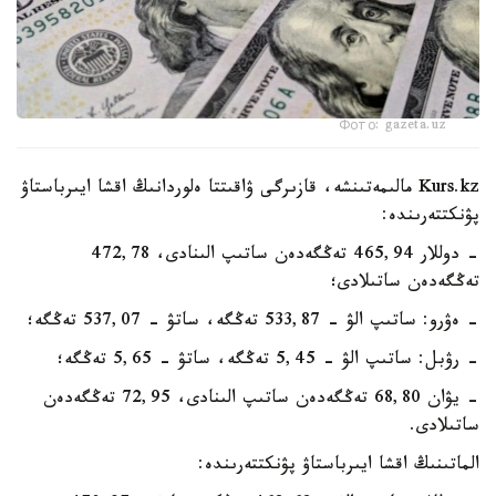
Фото: gazeta.uz
Kurs.kz مالىمەتىنشە، قازىرگى ۋاقىتتا ەلوردانىڭ اقشا ايىرباستاۋ
پۋنكتتەرىندە:
- دوللار 465,94 تەڭگەدەن ساتىپ الىنادى، 472,78
تەڭگەدەن ساتىلادى؛
- ەۋرو: ساتىپ الۋ - 533,87 تەڭگە، ساتۋ - 537,07 تەڭگە؛
- رۋبل: ساتىپ الۋ - 5,45 تەڭگە، ساتۋ - 5,65 تەڭگە؛
- يۋان 68,80 تەڭگەدەن ساتىپ الىنادى، 72,95 تەڭگەدەن
ساتىلادى.
الماتىنىڭ اقشا ايىرباستاۋ پۋنكتتەرىندە: