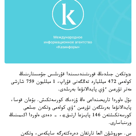
«وتكەن جىلدىڭ قورىتىندىسىندا قۇرىلىس جۇمىستارىنىڭ
كولەمى 472 ميلليارد تەڭگەنى قۇراپ، 1 ميلليون 759 شارشى
مەتر تۇرعىن ءۇي پايدالانۋعا بەرىلدى.
بۇل ەلوردا تاريحىنداعى ەڭ ۇزدىك كورسەتكىش. بۇعان قوسا،
پايدالانۋعا بەرىلگەن تۇرعىن ءۇي كولەمى وتكەن جىلعى
كورسەتكىشتەن 146 پايىزعا ارتىق»، - دەدى ەلوردا اكىمىنىڭ
ورىنباسارى.
س. حوروشۋن العا تارتقان دەرەكتەرگە سايكەس، وتكەن