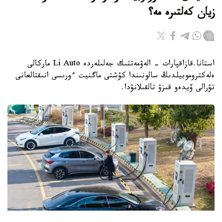
زيان كەلتىرە مە؟
استانا.قازاقپارات - الەۋمەتتىك جەلىلەردە Li Auto ماركالى
ەلەكتروموبيلدىڭ سالونىندا كۇشتى ماگنيت ءورىسى انىقتالعانى
تۋرالى ۆيدەو قىزۋ تالقىلانۋدا.