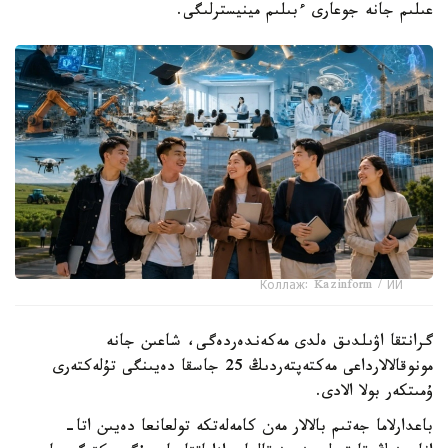
عىلىم جانە جوعارى ءبىلىم مينيسترلىگى.
Коллаж: Kazinform / ИИ
گرانتقا اۋىلدىق ەلدى مەكەندەردەگى، شاعىن جانە
مونوقالالارداعى مەكتەپتەردىڭ 25 جاسقا دەيىنگى تۇلەكتەرى
ۇمىتكەر بولا الادى.
باعدارلاما جەتىم بالالار مەن كامەلەتكە تولعانعا دەيىن اتا-