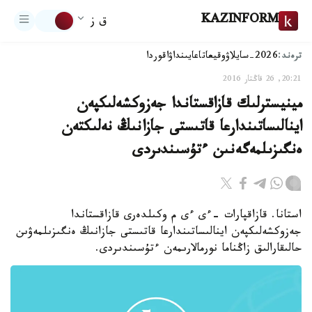
KAZINFORM
ق ز
ترەند:
2026-سايلاۋ
وقيعا
تاعايىنداۋ
اقوردا
20:21, 26 قاڭتار 2016
مينيسترلىك قازاقستاندا جەزوكشەلىكپەن
اينالىساتىندارعا قاتىستى جازانىڭ نەلىكتەن
ەنگىزىلمەگەنىن ءتۇسىندىردى
استانا. قازاقپارات -ءى ءى م وكىلدەرى قازاقستاندا
جەزوكشەلىكپەن اينالىساتىندارعا قاتىستى جازانىڭ ەنگىزىلمەۋىن
حالىقارالىق زاڭناما نورمالارىمەن ءتۇسىندىردى.