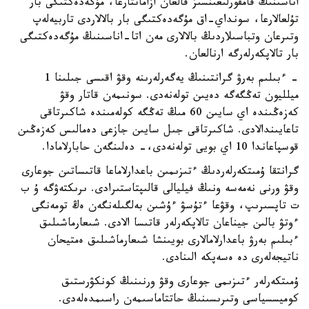
اناسىنىڭ قامقورلىعىنسىز قالعان ازاماتتارعا، مۇگەدەكتىگى بار
تۇلعالارعا، سونداي-اق مۇگەدەكتىگى بار بالالاردى تاربيەلەپ
وتىرعان وتباسىلاردىڭ بالالارى مەن اتا-اناسىنىڭ مۇگەدەكتىگى
بار تالاپكەرلەرگە ارنالعان.
- ءبىلىم بەرۋ گرانتىنىڭ يەگەرلەرىنە وقۋ اقىسى جىلىنا 1
ميلليون تەڭگەگە دەيىن تولەنەدى. سونىمەن قاتار وقۋ
كەزەڭىندە اي سايىن 60 مىڭ تەڭگە كولەمىندە شاكىرتاقى
تاعايىندالادى. شاكىرتاقى جىل سايىن جازعى دەمالىس كەزەڭىن
قوسپاعاندا 10 اي بويى تولەنەدى،- دەلىنگەن حابارلامادا.
گرانتقا ۇمىتكەرلەردىڭ ءتىزىمىن باعدارلاماعا قاتىساتىن جوعارى
وقۋ ورنى نەمەسە ونىڭ فيليالى قالىپتاستىرادى. ىرىكتەۋگە ۇ ب
ت تاپسىرىپ، وقۋعا ءتۇسۋ ءۇشىن بەلگىلەنگەن ەڭ تومەنگى
ءوتۋ بالىن جيناعان تالاپكەرلەر قاتىسا الادى. شىعارماشىلىق
ءبىلىم بەرۋ باعدارلامالارى بويىنشا شىعارماشىلىق ەمتيحان
ناتيجەلەرى دە ەسەپكە الىنادى.
ۇمىتكەرلەر ءتىزىمى جوعارى وقۋ ورنىنىڭ كونكۋرستىق
كوميسسياسى وتىرىسىنىڭ حاتتاماسىمەن راسىمدەلەدى.