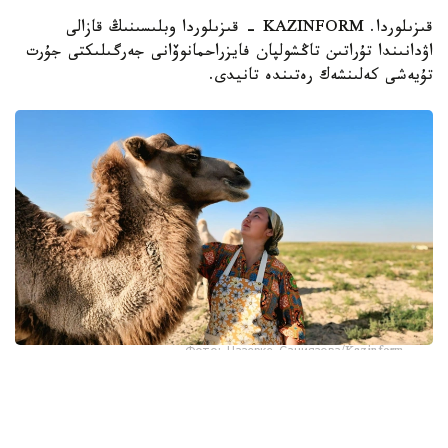
قىزىلوردا. KAZINFORM - قىزىلوردا وبلىسىنىڭ قازالى
اۋدانىندا تۇراتىن تاڭشولپان فايزراحمانوۆانى جەرگىلىكتى جۇرت
تۇيەشى كەلىنشەك رەتىندە تانيدى.
Фото: Назерке Саниязова/Kazinform
كەيىپكەرىمىز - ءبىر ەمەس، ەكى قىزىل ديپلومنىڭ يەسى.
ءبىرىنشى ماماندىعى - بۋحگالتەر- ەكونوميست، ەكىنشى