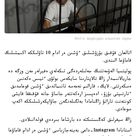
Фото: видеодан алынған скрин
اتالعان قۇقىق بۇزۋشىلىق ءۇشىن ەر ادام 10 تاۋلىككە اكىمشىلىك
قاماۋعا الىندى.
پوليتسيا الەۋمەتتىك جەلىلەردەگى تىكەلەي ەفيرلەر مەن وزگە دە
جاريالانىمدار زاڭ تالاپتارىنا سايكەس بولۋى ءتيىس ەكەنىن
ەسكەرتتى. لايك، قارالىم نەمەسە تانىمالدىق ءۇشىن قوعامدىق
ءتارتىپتى بۇزۋ، ادەپسىز ارەكەتتەر جاساۋ جانە قۇقىققا قايشى
كونتەنت تاراتۋ زاڭنامادا بەلگىلەنگەن جاۋاپكەرشىلىككە اكەپ
سوعادى.
زاڭ سيفرلىق كەڭىستىكتە دە بارشاعا بىردەي قولدانىلادى.
استانادا Instagram-داعى بەينەجازباسى ءۇشىن ەر ادام قاماۋعا