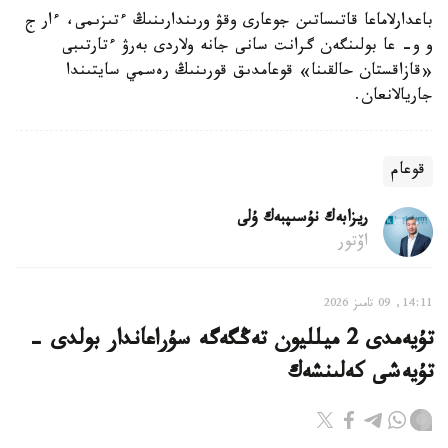
باعدارلاماعا قاتىساتىن جوعارى وقۋ ورىندارىنىڭ ءتىزىمى، ءار ج
و و- عا بولىنگەن گرانت سانى جانە ولاردى بەرۋ ءتارتىبى
«قازاقستان حالقىنا» قوعامدىق قورىنىڭ رەسمي سايتىندا
جاريالانعان.
قوعام
ريزابەك نۇسىپبەك ۇلى
اۆتور
14:11, 09 تامىز 2026
تۇيەمدى 2 ميلليون تەڭگەگە سۇراعاندار بولدى -
تۇيەشى كەلىنشەك