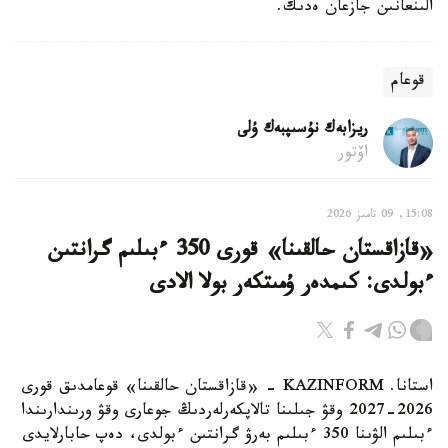
الىنعانىن جازعان ەدىك.
قوعام
ريزابەك نۇسىپبەك ۇلى
اۆتور
15:08, 09 تامىز 2026
«قازاقستان حالقىنا» قورى 350 ءبىلىم گرانتىن
ءبولدى: كىمدەر ۇمىتكەر بولا الادى
استانا. KAZINFORM - «قازاقستان حالقىنا» قوعامدىق قورى
2026-2027 وقۋ جىلىنا تالاپكەرلەردىڭ جوعارى وقۋ ورىندارىندا
ءبىلىم الۋىنا 350 ءبىلىم بەرۋ گرانتىن ءبولدى، دەپ حابارلايدى