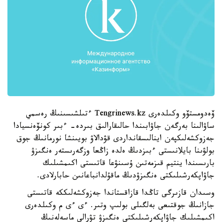
ۆەدومستۆو وكىلدەرى Tengrinews.kz ءتىلشىسىنىڭ رەسمي
ساۋالىنا بەرگەن جاۋابىندا حالىقارالىق بىردە- ءبىر كونۆەنسيادا
جەزوكشەلىكپەن اينالىسقانداردى قۋدالاۋ بويىنشا نورمانىڭ جوق
بولۋىنا بايلانىستى ءبىزدىڭ ەلدە زاڭعا وزگەرىستەر ەنگىزۋ
بارىسىندا ينتيم قىزمەتىن ۇسىنۋعا قاتىستى اكىمشىلىك
جاۋاپكەرشىلىكتى ەنگىزۋدىڭ ماقۇلدانباعانىن حابارلادى.
وسىدان قازىرگى تاڭدا قازاقستاندا جەزوكشەلىككە قاتىستى
جازانىڭ جوقتىعى بەلگىلى بولىپ وتىر. ءى ءى م وكىلدەرى
اكىمشىلىك جاۋاپكەرشىلىكتى ەنگىزۋ تۋرالى ماسەلەنىڭ