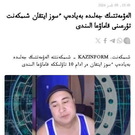
15:45, 09 تامىز 2026
الەۋمەتتىك جەلىدە بەيادەپ ءسوز ايتقان شىمكەنت
تۇرعىنى قاماۋعا الىندى
شىمكەنت. KAZINFORM - شىمكەنتتە الەۋمەتتىك جەلىدە
بەيادەپ ءسوز ايتقان ەر ادام 10 تاۋلىككە قاماۋعا الىندى