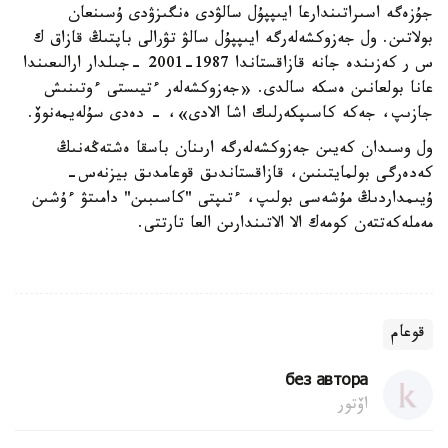
جۇزەگە اسىراتىندارعا ايىپپۇل سالۋدى ەنگىزۋدى ۇسىنعان
بولاتىن. ول جەزوكشەلەرگە ايىپپۇل سالۋ تۋرالى باپتىڭ قازاق ك
س ر كەزىندە جانە قازاقستاندا 1987-2001 -جىلدار ارالىعىندا
عانا بولعانىن ەسكە سالدى. «جەزوكشەلەر ءتيىستى ءوتىنىش
جازىپ، جەكە كاسىپكەرلىك اشا الادى»، - دەدى سۇلەيمەنوۆ.
ول وسىدان كەيىن جەزوكشەلەرگە ارىنان باسقا ەشتەڭەنىڭ
كەدەرگى بولمايتىنىن، قازاقستاندىق قوعامدىق بيزنەس-
ۇيىمداردىڭ مۇشەسى بولىپ، ءتىپتى "كاسىبىن" دامىتۋ ءۇشىن
مەملەكەتتەن كومەك الا الاتىندارىن العا تارتتى.
قوعام
без автора
اۆتور