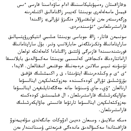
«قازاقستان رەسپۋبليكاسىنىڭ ادام ساۋداسىنا قارسى ءىس
قيمىل ماسەلەلەرى بويىنشا كەيبىر زاڭنامالىق اكتىلەرىنە
وزگەرىستەر مەن تولىقتىرۋلار ەنگىزۋ تۋرالى» زاڭىندا
قاراستىرىلعانىن ءتۇسىندىردى.
سونىمەن قاتار، زاڭ جوباسى بويىنشا عىلىمي انتيكوررۋپتسيالىق
ساراپتامانىڭ وتكىزىلگەنى حابارلانىپ وتىر. بۇل ساراپتامانىڭ
قورىتىندىسىندا قازىرگى ۇلتتىق زاڭنامادا كامەلەتكە تولعان
ازاماتتاردىڭ ەكىجاقتى كەلىسىمى بويىنشا سەكسۋالدىق بايلانىسقا
تۇسۋىنە تىيىم سالاتىن ەرەجەنىڭ جوقتىعى انىقتالعان. الايدا،
ءى ءى م وكىلدەرىنىڭ ايتۋىنشا، ق ر اكىمشىلىك قۇقىق
بۇزۋشىلىق تۋرالى كودەكسىندە جەزوكشەلىكپەن اينالىسۋعا
ارنالعان ءۇي-جاي ۇسىنۋعا جانە جەڭگەتايلىقپەن اينالىسۋعا
جاۋاپكەرشىلىك قاراستىرىلعان، ال قىلمىستىق كودەكستە
جەزوكشەلىكپەن اينالىسۋعا تارتۋعا قاتىستى جاۋاپكەرشىلىك
قاراستىرىلعان.
ەسكە سالايىق، وسىعان دەيىن ادۆوكات جانگەلدى سۇلەيمەنوۆ
قازاقستاندا سەكسۋالدىق ماندەگى قىزمەتتى ۇسىناتىندار مەن