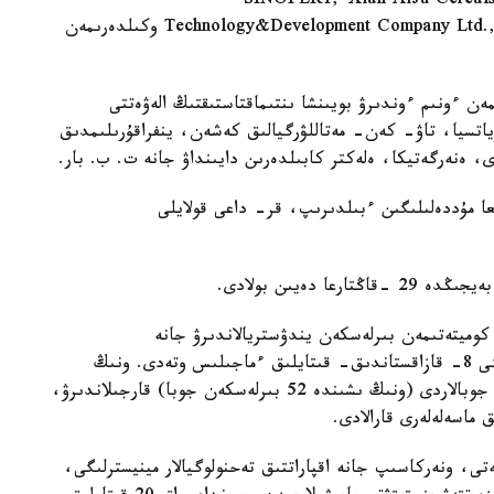
SINOFERT, Xian AiJu Cereals&
Technology&Development Company Ltd., CNPC, Huatong Electric Wire&Cable Group وكىلدەرىمەن
مەن ءونىم ءوندىرۋ بويىنشا ىنتىماقتاستىقتىڭ الەۋەتتى
اۆياتسيا، تاۋ- كەن- مەتاللۋرگيالىق كەشەن، ينفراقۇرىلىمدىق
 ەنەرگەتيكا، ەلەكتر كابىلدەرىن دايىنداۋ جانە ت. ب. بار.
عا مۇددەلىلىگىن ءبىلدىرىپ، قر- داعى قولايلى
دەيىن بولادى.
ا كوميتەتىمەن بىرلەسكەن يندۋستريالاندىرۋ جانە
ينۆەستيتسيالار سالاسىنداعى ىنتىماقتاستىق جونىندەگى 8- قازاقستاندىق- قىتايلىق ءماجىلىس وتەدى. ونىڭ
بارىسىندا ىسكە اسىرۋى 2019 - جىلعا بەلگىلەنگەن جوبالاردى (ونىڭ ىشىندە 52 بىرلەسكەن جوبا) قارجىلاندىرۋ،
 ماسەلەلەرى قارالادى.
ەتى، ونەركاسىپ جانە اقپاراتتىق تەحنولوگيالار مينيسترلىگى،