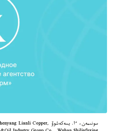
سونىمەن، ءا. يسەكەشوۆ i Copper