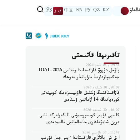
الداۋ
KZ
QZ
РУ
EN
中文
ق ز
ЎЗ
تاقىرىپقا قاتىستى
19:45, 03 تامىز 2026
پاۆەل دۋروۆ قازاقستاندا وتەتىن IOAI-2026
جەڭىمپازدارىنا ماراپاتتار بەرمەك
20:08, 30 شىلدە 2026
قازاقستاننىڭ ۇلتتىق قاۋىپسىزدىك كوميتەتى
كورەيانىڭ 14 ازاماتىن ۇستادى
16:07, 30 شىلدە 2026
كاسپي قۇبىر كونسورسيۋمى تانكەرلەرگە تاعى
درون شابۋىلدارى جاسالعانىن مالىمدەدى
11:48, 06 ماۋسىم 2026
ا ق ش بالالارى قازاقستاندا ءبىر جىل تۇرىپ