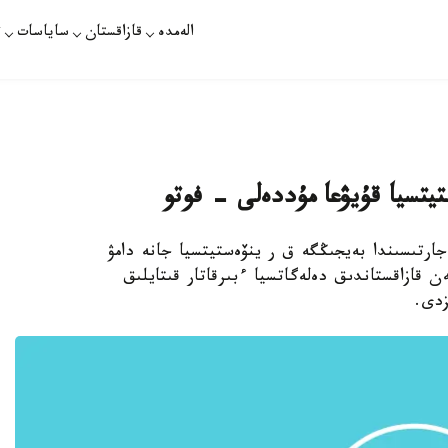
الەمدە
قازاقستان
ساياسات
ت
ستيتسيا قۇيۋعا مۇددەلى - فوتو
ارتىسىندا بەيجىڭگە ق ر ينۆەستيتسيا جانە دامۋ
قازاقستاندىق دەلەگاتسيا ءبىرقاتار قىتايلىق
زدى.