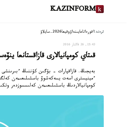
KAZINFORM
ترەند:
اقوردا
تاعايىنداۋ
وقيعا
2026-سايلاۋ
15:43, 26 قاڭتار 2016
قىتاي كومپانيالارى قازاقستانعا ينۆە
بەيجىڭ. قازاقپارات - بۇگىن كۇننىڭ ءبىرىنشى ج
ءمينيسترى اسەت يسەكەشوۆ باسشىلىعىمەن كەلگەن 
كومپانيالاردىڭ باسشىلىعىمەن كەلىسسوزدەر وتكى