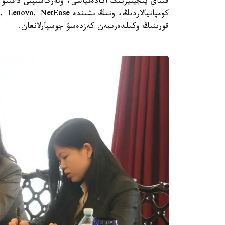
قورىنىڭ وكىلدەرىمەن كەزدەسۋ جوسپارلانعان.