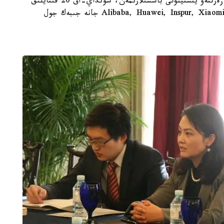
قىتاي ينجينيرينگ اكادەمياسى، ونەركاسىپتى دامىتۋ زەرتتەۋ ينستيتۋتى باسشىلارىمەن، سونداي-اق 20 قىتايلىق
كومپانيالاردىڭ، ونىڭ ىشىندە Alibaba, Huawei, Inspur, Xiaomi, Lenovo, NetEase جانە جىبەك جول