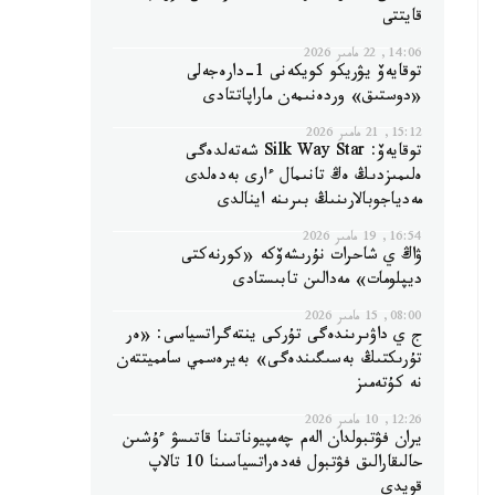
قايتتى
14:06, 22 مامىر 2026
توقايەۆ يۋريكو كويكەنى 1-دارەجەلى
«دوستىق» وردەنىمەن ماراپاتتادى
15:12, 21 مامىر 2026
توقايەۆ: Silk Way Star شەتەلدەگى
ەلىمىزدىڭ ەڭ تانىمال ءارى بەدەلدى
مەدياجوبالارىنىڭ بىرىنە اينالدى
16:54, 19 مامىر 2026
ۋاڭ ي شاحرات نۇرىشەۆكە «كورنەكتى
ديپلومات» مەدالىن تابىستادى
08:00, 15 مامىر 2026
ج ي داۋىرىندەگى تۇركى ينتەگراتسياسى: «ەر
تۇرىكتىڭ بەسىگىندەگى» بەيرەسمي سامميتتەن
نە كۇتەمىز
12:26, 10 مامىر 2026
يران فۋتبولدان الەم چەمپيوناتىنا قاتىسۋ ءۇشىن
حالىقارالىق فۋتبول فەدەراتسياسىنا 10 تالاپ
قويدى