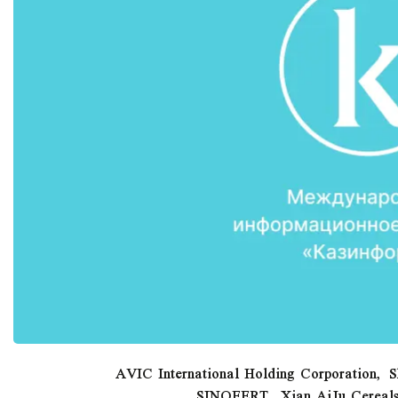
AVIC International Holding Corporation, Shenyang Lianl,