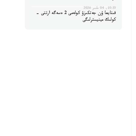
10:55, 04 مامىر 2026
قىتايعا ۇن جەتكىزۋ كولەمى 2 ەسەگە ارتتى -
كولىك مينيسترلىگى