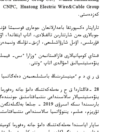
Oil Industry Group Co., Wuhan Shilinfuxing
كەزدەستى.
تاراپتار ەكسپورتقا باعدارلانعان جوعارى قوسىمشا قۇن
جوبالارى مەن شارتتارىن تالقىلادى، اتاپ ايتقاندا، 
قۇرىلىس، اۋىل شارۋاشىلىعى، ازىق-تۇلىك ونىمدەرى،
قىتاي كومپانيالارى قازاقستانمەن ءوزارا ءىس- قيمىل
ينۆەستيتسيالىق احۋالدى اتاپ ءوتتى.
ق ر ي د م ءمينيسترىنىڭ باسشىلىعىمەن دەلەگاتسيا بەيجىڭدە 29 -قاڭتارعا 
28 -قاڭتاردا ق ح ر مەملەكەتتىك دامۋ جانە رەفورم
تۋريزم، عىلىم، يننوۆاتسيا سالاسىنداعى ىنتىماقتاستىق
ساپار اياسىندا مەملەكەتتىك دامۋ جانە رەفورما كوميت