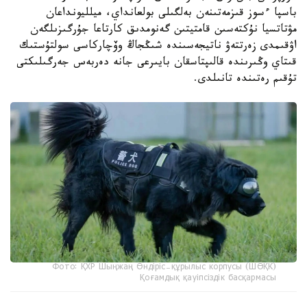
باسپا ءسوز قىزمەتىنەن بەلگىلى بولعانداي، ميلليونداعان
مۋتاتسيا نۇكتەسىن قامتيتىن گەنومدىق كارتاعا جۇرگىزىلگەن
اۋقىمدى زەرتتەۋ ناتيجەسىندە شىڭجاڭ وۆچاركاسى سولتۇستىك
قىتاي وڭىرىندە قالىپتاسقان بايىرعى جانە دەربەس جەرگىلىكتى
تۇقىم رەتىندە تانىلدى.
Фото: ҚХР Шыңжаң Өндіріс-құрылыс корпусы (ШӨҚК)
Қоғамдық қауіпсіздік басқармасы