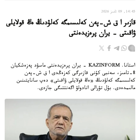
14:45, 09 تامىز 2026
قازىر ا ق ش-پەن كەلىسىمگە كەلۋدىڭ ەڭ قولايلى
ۋاقىتى - يران پرەزيدەنتى
استانا. KAZINFORM - يران پرەزيدەنتى ماسۋد پەزەشكيان
8-تامىز، سەنبى كۇنى قازىرگى كەزەڭدى ا ق ش-پەن
كەلىسىمگە كەلۋدىڭ «ەڭ قولايلى ۋاقىتى» دەپ سانايتىنىن
مالىمدەدى. بۇل تۋرالى انادولۋ اگەنتتىگى جازدى.