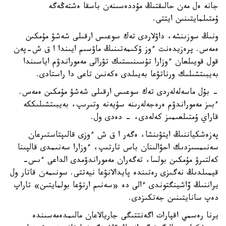
جانە ەل مەن حالىقتىڭ مۇددەسىنەن باسقا ەشتەڭەگە
ۇمتىلمايتىنىن ايتتى.
ونىڭ سوزىنشە، داۋلاردى تەك سوعىس ارقىلى شەشۋ مۇمكىن
ەمەس. پرەزيدەنت ءوز ۇكىمەتىنىڭ ماۋسىم ايىندا ا ق ش-پەن
قول قويىلعان ءوزارا تۇسىنىستىك تۋرالى مەموراندۋم اياسىندا
بەيبىتشىلىك ورناتۋعا بەيىلدى ەكەنىن تاعى دا راستادى.
- بۇل ماسەلەلەردى تەك سوعىس ارقىلى شەشۋ مۇمكىن ەمەس.
ءبىز مەموراندۋم ەرەجەلەرىنە سۇيەنە وتىرىپ، بەيبىتشىلىككە
قاراي ۇمتىلعىمىز كەلەدى، - دەدى ول.
پەزەشكياننىڭ ايتۋىنشا، ەگەر ا ق ش ءوزى قالىپتاستىرعان
سەنىمسىزدىك احۋالىنان باس تارتىپ، ءوزارا سەنىمدى قالپىنا
كەلتىرۋ مۇمكىن بولسا، تەگەران مەموراندۋمدى الداعى ءىس-
قيمىلدىڭ نەگىزى رەتىندە پايدالانۋعا نيەتتى. سونىمەن قاتار ول
يراننىڭ ۆاشينگتوندى ءالى دە «سەنىم ارتۋعا بولمايتىن» تاراپ
دەپ سانايتىنىن جەتكىزدى.
يرنا رەسمي اقپارات اگەنتتىگى جاريالاعان مالىمدەمەسىندە