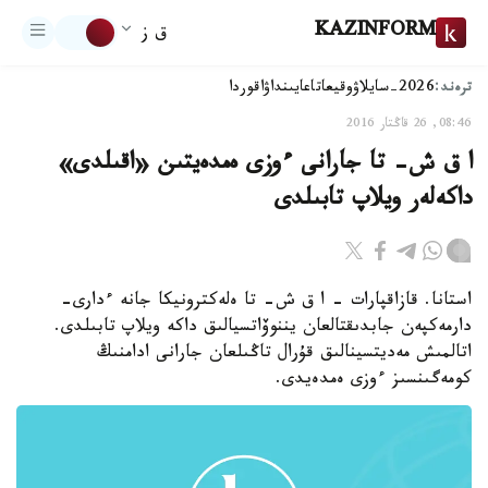
KAZINFORM
ق ز
ترەند:
2026-سايلاۋ
وقيعا
تاعايىنداۋ
اقوردا
08:46, 26 قاڭتار 2016
ا ق ش- تا جارانى ءوزى ەمدەيتىن «اقىلدى»
داكەلەر ويلاپ تابىلدى
استانا. قازاقپارات - ا ق ش- تا ەلەكترونيكا جانە ءدارى-
دارمەكپەن جابدىقتالعان يننوۆاتسيالىق داكە ويلاپ تابىلدى.
اتالمىش مەديتسينالىق قۇرال تاڭىلعان جارانى ادامنىڭ
كومەگىنسىز ءوزى ەمدەيدى.