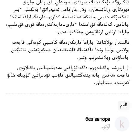
ەنگىزۋگە مۇمكىندىك بەرەدى. سونداي-اق وعان جارىق
ديودتارى ورناتىلعان، ولار جاراداعى تەمپەراتۋرا بەلگىلى ءبىر
شەكتەۋگە دەيىن جەتكەندە نەمەسە ءدارى-دارمەك اياقتالعاندا
جانادى. گەلدىڭ قۇرامىندا ءدارى-دارمەكتەردىڭ قورى قۇرىلىپ،
جاراعا ارنايى ارنالارمەن جەتكىزىلەدى.
عالىمدار بولاشاقتا جاراعا دارىگەردىڭ كاسىبي كومەگى قاجەت
بولاتىن بولسا وندا داكەنىڭ قاشىقتىقتان ەسكەرتەتىن تەتىگىن
جاساۋدى ويلاستىرىپ وتىر.
ال ازىرشە «اقىلدى» داكە تۇراقتى مەديتسينالىق باقىلاۋدى
قاجەت ەتەتىن جانە ينفەكتسيالىق قاۋىپ تۋدىراتىن كۇيىك شالۋ
كەزىندە سىنالماق.
الەم
без автора
اۆتور