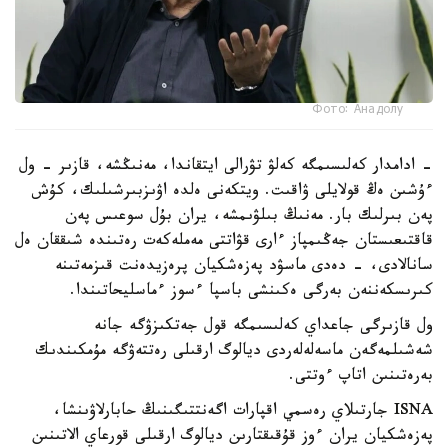
Фото: Анадолу
- ادامدار كەلىسىمگە كەلۋ تۋرالى ايتقاندا، مەنىڭشە، قازىر - ول
ءۇشىن ەڭ قولايلى ۋاقىت. ويتكەنى ەلدە اۋىزبىرشىلىك، كۇش
پەن بىرلىك بار. مەنىڭ بىلۋىمشە، يران بۇل سوعىس پەن
قاقتىعىستان جەڭىمپاز ءارى قۋاتتى مەملەكەت رەتىندە شىققان ەل
سانالادى، - دەدى ماسۋد پەزەشكيان پرەزيدەنت قىزمەتىنە
كىرىسكەننەن بەرگى ەكىنشى باسپا ءسوز ءماسليحاتىندا.
ول قازىرگى جاعداي كەلىسىمگە قول جەتكىزۋگە جانە
شەشىلمەگەن ماسەلەلەردى ديالوگ ارقىلى رەتتەۋگە مۇمكىندىك
بەرەتىنىن اتاپ ءوتتى.
ISNA جارتىلاي رەسمي اقپارات اگەنتتىگىنىڭ حابارلاۋىنشا،
پەزەشكيان يران ءوز قۇقىقتارىن ديالوگ ارقىلى قورعاي الاتىنىن