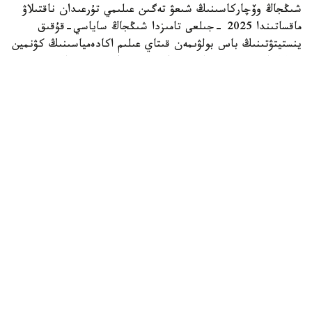
شىڭجاڭ وۆچاركاسىنىڭ شىعۋ تەگىن عىلىمي تۇرعىدان ناقتىلاۋ
ماقساتىندا 2025 -جىلعى تامىزدا شىڭجاڭ ساياسي-قۇقىق
ينستيتۋتىنىڭ باس بولۋىمەن قىتاي عىلىم اكادەمياسىنىڭ كۋنمين
زوولوگيا ينستيتۋتى جانە شوقك قىزمەتتىك يتتەر ورتالىعى
بىرلەسىپ، «شىڭجاڭ وۆچاركاسىنىڭ تۇقىمدىق تازالىعىن ساقتاۋ
جانە ولاردى قىزمەتتىك يت رەتىندە ىرىكتەۋدىڭ نەگىزگى
تەحنولوگيالارىن ازىرلەۋ مەن قولدانۋ» جوباسىن ىسكە قوسقان
بولاتىن.
جۋىردا اتالعان جوبا اياسىندا جۇرگىزىلگەن نەگىزگى گەنومدىق
زەرتتەۋدىڭ ناتيجەلەرى جاريالاندى. ميلليونداعان مۋتاتسيا
نۇكتەسىنە جۇرگىزىلگەن تالداۋلار نەگىزىندە عالىمدار شىڭجاڭ
وۆچاركاسىنىڭ قىتايدىڭ سولتۇستىك ايماعىندا قالىپتاسقان
بايىرعى جەرگىلىكتى يت تۇقىمى ەكەنىن راستادى. ش و ق ك
قوعامدىق قاۋىپسىزدىك باسقارماسىنىڭ مالىمەتىنشە، زەرتتەۋ
شىڭجاڭ وۆچاركاسىنىڭ «سىرتتان اكەلىنگەن تۇقىمدى
جەتىلدىرۋ ناتيجەسىندە پايدا بولعانى» تۋرالى ۇزاققا سوزىلعان
پىكىرتالاسقا نۇكتە قويىلدى.