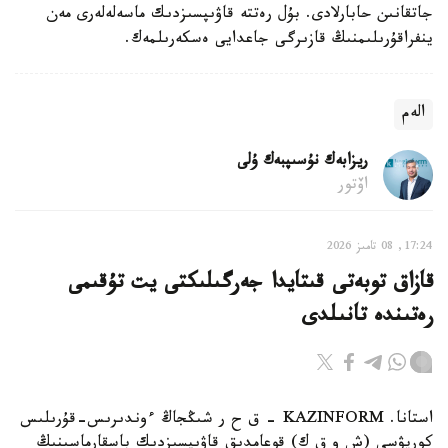
جاتقانىن حابارلادى. بۇل رەتتە قاۋىپسىزدىك ماسەلەلەرى مەن
ينفراقۇرىلىمنىڭ قازىرگى جاعدايى ەسكەرىلمەك.
الەم
ريزابەك نۇسىپبەك ۇلى
اۆتور
17:24, 08 تامىز 2026
قازاق توبەتى قىتايدا جەرگىلىكتى يت تۇقىمى
رەتىندە تانىلدى
استانا. KAZINFORM – ق ح ر شىڭجاڭ ءوندىرىس-قۇرىلىس
كورپۋسى (ش و ق ك) قوعامدىق قاۋىپسىزدىك باسقارماسىنىڭ