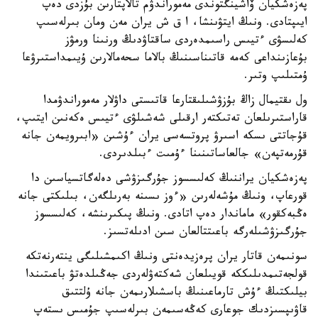
پەزەشكيان ۆاشينگتوندى مەموراندۋم تالاپتارىن بۇزدى دەپ
ايىپتادى. ونىڭ ايتۋىنشا، ا ق ش يران مەن ومان بىرلەسىپ
كەلىسۋى ءتيىس راسىمدەردى ساقتاۋدىڭ ورنىنا ورمۋز
بۇعازىنداعى كەمە قاتىناسىنىڭ بالاما سحەمالارىن ۇيىمداستىرۋعا
ۇمتىلىپ وتىر.
ول ىقتيمال زاڭ بۇزۋشىلىقتارعا قاتىستى داۋلار مەموراندۋمدا
قاراستىرىلعان تەتىكتەر ارقىلى شەشىلۋى ءتيىس ەكەنىن ايتىپ،
قۇجاتتى ىسكە اسىرۋ پروتسەسى يران ءۇشىن «ابىرويمەن جانە
قۇرمەتپەن» جالعاساتىنىنا ءۇمىت ءبىلدىردى.
پەزەشكيان يراننىڭ كەلىسسوز جۇرگىزۋشى دەلەگاتسياسىن دا
قورعاپ، ونىڭ مۇشەلەرىن «ءوز ىسىنە بەرىلگەن، بىلىكتى جانە
ەڭبەكقور» ماماندار دەپ اتادى. ونىڭ پىكىرىنشە، كەلىسسوز
جۇرگىزۋشىلەرگە باعىتتالعان سىن ادىلەتسىز.
سونىمەن قاتار يران پرەزيدەنتى ونىڭ اكىمشىلىگى ينتەرنەتكە
قولجەتىمدىلىككە قويىلعان شەكتەۋلەردى جەڭىلدەتۋ باعىتىندا
بيلىكتىڭ ءۇش تارماعىنىڭ باسشىلارىمەن جانە ۇلتتىق
قاۋىپسىزدىك جوعارى كەڭەسىمەن بىرلەسىپ جۇمىس ىستەپ