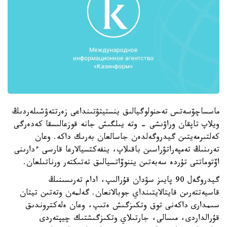
ماسساچۋسەتس تەحنولوگيالىق ينستيتۋتىنداعى زەرتتەۋشىلەردىڭ
ويلاپ تاپقان وراۋىشى - وتە يىلگىش جانە قوزعالىسقا كەدەرگى
كەلتىرمەيتىن گيدروگەلدەن جاسالعان بەرىك داكە. وعان
تەرىنىڭ تەمپەراتۋراسىن باقىلاپ، ينفەكتسيالارعا قارسى ءدارىنى
اۆتوماتتى تۇردە سەبەتىن يننوۆاتسيالىق تەتىكتەر ورناتىلعان.
گيدروگەل 90 پايىز سۋدان قۇرالىپ، ادام تەرىسىنىڭ
قاسيەتتەرىن قايتالايتىنداي جوبالانعان. گەلمەن وتەتىن تيتان
سىمدارى داكەنى توق وتكىزگىش ەتىپ، وعان ەلەكتروندىق
قۇرالداردى، مىسالى، جارتىلاي وتكىزگىشتىك چيپتەردى