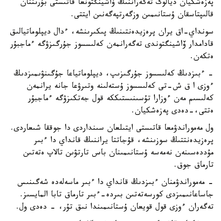
پەزەشكيان ديالوگ تەگەراننىڭ ۆاشينگتونعا قاتىستى بۇرىننان
قالىپتاسقان ۇستانىمىن وزگەرتپەگەنىن ايتتى.
سونداي-اق يران پرەزيدەنتىنىڭ پىكىرىنشە، ءدال ديپلوماتيالىق
قادامدار ۆاشينگتوندى تەگەرانمەن كەلىسسوز جۇرگىزۋگە ءماجبۇر
ەتكەن.
- ءبىزدىڭ كەلىسسوز جۇرگىزىپ، ديپلوماتياعا جۇگىنۋىمىزدىڭ
ءوزى ا ق ش-تى كەلىسسوز ۇستەلىنە وتىرۋعا جانە يرانمەن
كەلىسىم مەن ءوزارا تۇسىنىستىككە قول جەتكىزۋگە ءماجبۇر
ەتتى،-دەدى پەزەشكيان.
ول مەموراندۋمعا قاتىستى ايتىلعان سىنداردى دا جوققا شىعاردى.
پرەزيدەنتتىڭ سوزىنشە، قۇجاتتا يراننىڭ قانداي دا ءبىر
مۇددەسىنەن نەمەسە ۇستانىمىنان باس تارتۋىن تالاپ ەتەتىن
تارماق جوق.
- مەموراندۋمنان ءبىزدىڭ قانداي دا ءبىر ماسەلەدە شەگىنىس
جاساعانىمىزدى كورسەتەتىن بىردە-ءبىر تارماق تابا المايسىز.
تەگەران ءوزى قول قويعان ۇستانىمىندا نىق تۇر، - دەدى ول.