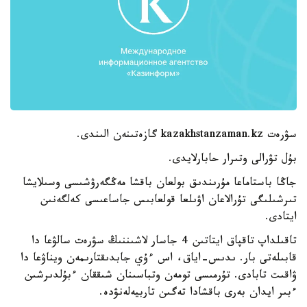
سۋرەت kazakhstanzaman.kz گازەتىنەن الىندى.
بۇل تۋرالى وتىرار حابارلايدى.
جاڭا باستاماعا مۇرىندىق بولعان باقشا مەڭگەرۋشىسى وسىلايشا
تىرشىلىگى تۇرالاعان اۋىلعا قولعابىس جاساعىسى كەلگەنىن
ايتادى.
تاقىلداپ تاقپاق ايتاتىن 4 جاسار لاشىننىڭ سۋرەت سالۋعا دا
قابىلەتى بار. ىدىس-اياق، اس ءۇي جابدىقتارىمەن ويناۋعا دا
ۋاقىت تابادى. تۇرمىسى تومەن وتباسىنان شىققان ءبۇلدىرشىن
ءبىر ايدان بەرى باقشادا تەگىن تاربيەلەنۋدە.