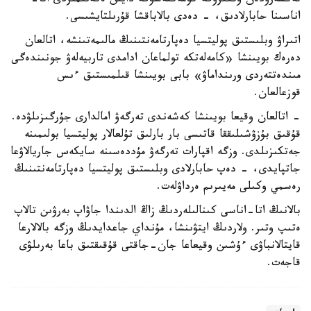
تەكسەرۋدەن وتكىزۋگە كومەكتەسۋگە دايىن ەكەنىمىزدى اتا-
اناسىنا حابارلادىق، - دەدى بالاباقشا قۇرىلتايشىسى.
اتىراۋ وبلىستىق پوليتسيا دەپارتامەنتىنىڭ مالىمەتىنشە، اتالعان
دەرەك بويىنشا «كامەلەتكە تولماعان ادامدى تاربيەلەۋ جونىندەگى
مىندەتتەردى ورىنداماۋ» بابى بويىنشا قىلمىستىق ءىس
قوزعالعان.
- اتالعان وقيعا بويىنشا كەشەندى تەرگەۋ امالدارى جۇرگىزىلۋدە.
قۇقىق بۇزۋشىلىققا قاتىسى بار بارلىق تۇلعالار پوليتسيا بولىمىنە
جەتكىزىلدى. وزگە اقپارات تەرگەۋ مۇددەسىنە سايكەس جاريالاۋعا
جاتپايدى، - دەپ حابارلادى وبلىستىق پوليتسيا دەپارتامەنتىنىڭ
رەسمي وكىلى مەيىرىم ەرداۋلەت.
بالانىڭ اتا-اناسى كىنالىلەردىڭ زاڭ الدىندا جاۋاپ بەرۋىن تالاپ
ەتىپ وتىر. ولاردىڭ ايتۋىنشا، مۇنداي جاعدايدىڭ وزگە بالالارعا
قايتالانباۋى ءۇشىن وقيعاعا جان-جاقتى قۇقىقتىق باعا بەرىلۋى
قاجەت.