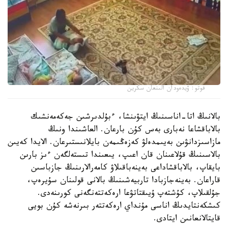
فوتو: ۆيدەودان الىنعان سكرين
بالانىڭ اتا-اناسىنىڭ ايتۋىنشا، ءبۇلدىرشىن جەكەمەنشىك
بالاباقشاعا نەبارى بەس كۇن بارعان. العاشىندا ونىڭ
مازاسىزدانۋىن بەيىمدەلۋ كەزەڭىمەن بايلانىستىرعان. الايدا كەيىن
بالاسىنىڭ قۇلاعىنان قان اعىپ، يىعىندا تىستەلگەن ءىز بارىن
بايقاپ، بالاباقشاداعى بەينەباقىلاۋ كامەرالارىنىڭ جازباسىن
قاراعان. بەينەجازبادا تاربيەشىنىڭ بالانى قولىنان سۇيرەپ،
جۇلقىلاپ، كۇشتەپ ۇيىقتاتۋعا ارەكەتتەنگەنى كورىنەدى.
كىشكەنتايدىڭ اناسى مۇنداي ارەكەتتەر بىرنەشە كۇن بويى
قايتالانعانىن ايتادى.