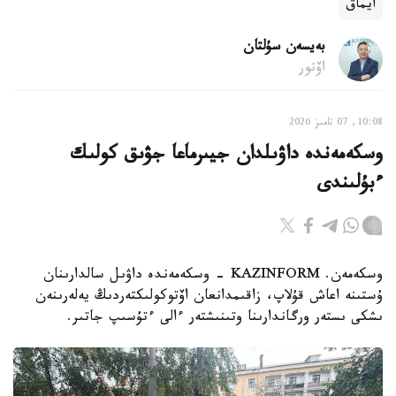
ايماق
بەيسەن سۇلتان
اۆتور
10:08, 07 تامىز 2026
وسكەمەندە داۋىلدان جيىرماعا جۋىق كولىك
ءبۇلىندى
وسكەمەن. KAZINFORM - وسكەمەندە داۋىل سالدارىنان
ۇستىنە اعاش قۇلاپ، زاقىمدانعان اۆتوكولىكتەردىڭ يەلەرىنەن
ىشكى ىستەر ورگاندارىنا وتىنىشتەر ءالى ءتۇسىپ جاتىر.