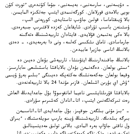
- دۇيسەنبى، سارسەنبى، بەيسەنبى، جۇما كۇندەرى ءتورت كۇن
بويى بالامدى قورلاعان. كورگەنىمدى ايتىپ جەتكىزە المايمىن.
بالا ۇيىقتاماسا، قولىن جاۋىپ تاستايدى. كورپەنى الىپ،
ۇستىنەن باسىپ تۇرادى. شايقاعان كەزدە لاقتىرىپ جىبەرەدى.
بالا ەكى بەتىمەن قۇلايدى. قايتادان تاربيەشىنىڭ ەتەگىنە
جارماسادى. تاماق ىشكىسى كەلسە، ونى دا بەرمەيدى، - دەدى
بالانىڭ اناسى جازيرا عابيدەن.
بالانىڭ جاقىندارىنىڭ ايتۋىنشا، تاربيەشى بۇعان دەيىن دە
ءىستى بولعان. دەگەنمەن بۇدان بالاباقشا باسشىلىعى حابارسىز.
وقيعا بولعان جەكەمەنشىك مەكتەپكە دەيىنگى ءبىلىم بەرۋ ۇيىمى
ءۇش اي بۇرىن اشىلعان. قازىر مۇندا 24 بالا تاربيەلەنەدى.
بالاباقشا قۇرىلتايشىسى ناعيما امانقوسوۆا بۇل جاعدايدىڭ العاش
رەت تىركەلگەنىن ايتىپ، اتا-انادان كەشىرىم سۇرادى.
- ءبىز مۇنى بىلگەن جوقپىز. بۇل جاعدايدى اتا-اناسىمەن
بىرگە بىلدىك. تاربيەشىنىڭ ۇيىنە بارىپ سويلەستىك، ءبىراق
ول ناقتى جاۋاپ بەرە المادى. بالانى تولىق مەديتسينالىق