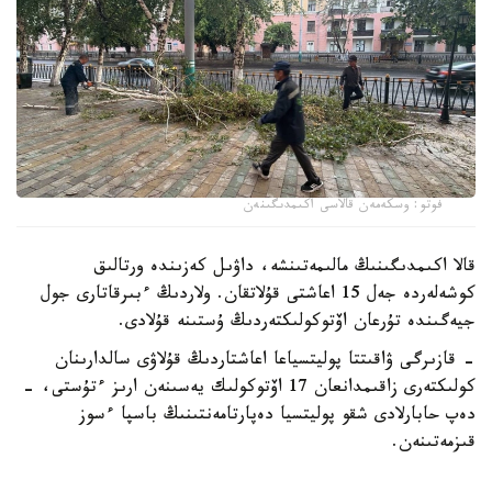
فوتو: وسكەمەن قالاسى اكىمدىگىنەن
قالا اكىمدىگىنىڭ مالىمەتىنشە، داۋىل كەزىندە ورتالىق
كوشەلەردە جەل 15 اعاشتى قۇلاتقان. ولاردىڭ ءبىرقاتارى جول
جيەگىندە تۇرعان اۆتوكولىكتەردىڭ ۇستىنە قۇلادى.
- قازىرگى ۋاقىتتا پوليتسياعا اعاشتاردىڭ قۇلاۋى سالدارىنان
كولىكتەرى زاقىمدانعان 17 اۆتوكولىك يەسىنەن ارىز ءتۇستى، -
دەپ حابارلادى شقو پوليتسيا دەپارتامەنتىنىڭ باسپا ءسوز
قىزمەتىنەن.
پوليتسياعا ءالى بارلىق زارداپ شەككەن كولىك يەلەرى جۇگىنىپ