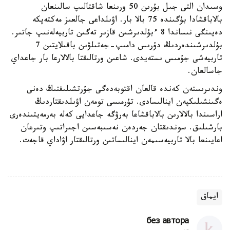
وسىدان التى جىل بۇرىن 50 ورىنعا شاقتالىپ سالىنعان
بالاباقشادا بۇگىندە 75 بالا بار. اۋىلداعى جالعىز مەكتەپكە
دەيىنگى نىساندا 8 ءبۇلدىرشىن قازىر تەگىن تاربيەلەنىپ جاتىر.
بۇلدىرشىندەردىڭ دۇرىس دامىپ-جەتىلۋىن باقىلايتىن 7
تاربيەشى جۇمىس ىستەيدى. شاعىن ورتالىقتا بالالارعا بار جاعداي
جاسالعان.
وندىرىستەن كەندە قالعان اقتوبەدەگى جۇرتشىلىقتىڭ دەنى
ەگىنشىلىكپەن اينالىسادى. تۇرمىسى تومەن اۋىلدىقتاردىڭ
اراسىندا بالالارىن بالاباقشاعا بەرۋگە جاعدايى كەلە بەرمەيتىندەرى
بارشىلىق. سوندىقتان جەردەن نەسىبەسىن اجىراتىپ وتىرعان
اعايىنعا بالا تاربيەسىمەن اينالىساتىن ورتالىقتار اۋاداي قاجەت.
ايماق
без автора