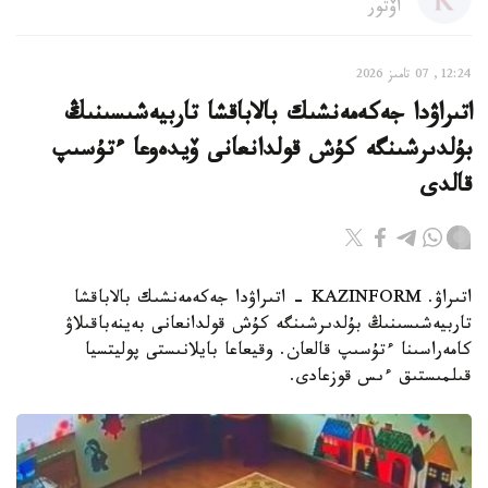
اۆتور
12:24, 07 تامىز 2026
اتىراۋدا جەكەمەنشىك بالاباقشا تاربيەشىسىنىڭ
بۇلدىرشىنگە كۇش قولدانعانى ۆيدەوعا ءتۇسىپ
قالدى
اتىراۋ. KAZINFORM - اتىراۋدا جەكەمەنشىك بالاباقشا
تاربيەشىسىنىڭ بۇلدىرشىنگە كۇش قولدانعانى بەينەباقىلاۋ
كامەراسىنا ءتۇسىپ قالعان. وقيعاعا بايلانىستى پوليتسيا
قىلمىستىق ءىس قوزعادى.