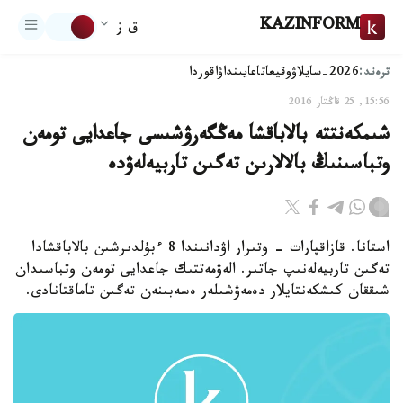
KAZINFORM
ق ز
ترەند:
2026-سايلاۋ
وقيعا
تاعايىنداۋ
اقوردا
15:56, 25 قاڭتار 2016
شىمكەنتتە بالاباقشا مەڭگەرۋشىسى جاعدايى تومەن
وتباسىنىڭ بالالارىن تەگىن تاربيەلەۋدە
استانا. قازاقپارات - وتىرار اۋدانىندا 8 ءبۇلدىرشىن بالاباقشادا
تەگىن تاربيەلەنىپ جاتىر. الەۋمەتتىك جاعدايى تومەن وتباسىدان
شىققان كىشكەنتايلار دەمەۋشىلەر ەسەبىنەن تەگىن تاماقتانادى.