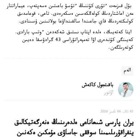
بۇل قىزمەت ءتۇرى كۇننىڭ ءتۇسۋ باعىتىن ەسەپتەپ، عيماراتتار
مەن اعاشتاردىڭ كولەڭكەسىن ەسكەرەدى. تاعى، قوعامدىق
كولىكتەردىڭ قاي جاعىندا سالقىنداۋعا بولاتىنىن ۇسىنادى.
ايتا كەتەيىك، ەلدە اپتاپ ىستىق شەكەدەن ءوتىپ بارادى.
كەيىنگى كۇندەرى اۋا تەمپەراتۋراسى 43 گرادۋسقا دەيىن
كوتەرىلگەن.
الەم
باقىتجول كاكەش
اۆتور
21:43, 06 تامىز 2026
يران پارسى شىعاناعى ەلدەرىنىڭ ەنەرگەتيكالىق
ينفراقۇرىلىمىنا سوققى جاساۋى مۇمكىن ەكەنىن