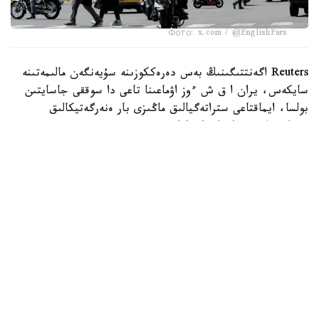
Фото: x.com / @EnglishFars
Reuters اگەنتتىگىنىڭ بەس دەرەككوزىنە سۇيەنگەن مالىمەتىنە
سايكەس، يران ا ق ش ءوز اۋماعىنا تاعى دا سوققى جاسايتىن
بولسا، ايماقتاعى ستراتەگيالىق ماڭىزى بار ەنەرگەتيكالىق
ينفراقۇرىلىم نىساندارىنا جاۋاپ رەتىندە سوققى بەرەتىنىن
مالىمدەگەن.
اگەنتتىك مالىمەتىنشە، بۇل ەسكەرتۋ ا ق ش پرەزيدەنتى دونالد
ترامپتىڭ 28 -شىلدەدە يراننىڭ ەنەرگەتيكالىق ينفراقۇرىلىمىنا
سوققى بەرۋ مۇمكىندىگىن جوققا شىعارماعان مالىمدەمەسىنەن
كەيىن جۇرگىزىلگەن ديپلوماتيالىق بايلانىستار بارىسىندا
جەتكىزىلگەن.
حابارلانعانداي، يراننىڭ سىرتقى ىستەر ءمينيسترى ابباس اراكچي
ساۋد ارابياسى، قاتار جانە تۇركياداعى ارىپتەستەرىمەن،
سونداي-اق پاكىستان ارمياسى شتابىنىڭ باسشىسىمەن