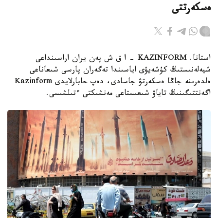
ەسكەرتتى
استانا. KAZINFORM - ا ق ش پەن يران اراسىنداعى
شيەلەنىستىڭ كۇشەيۋى اياسىندا تەگەران پارسى شىعاناعى
ەلدەرىنە جاڭا ەسكەرتۋ جاسادى، دەپ حابارلايدى Kazinform
اگەنتتىگىنىڭ تاياۋ شىعىستاعى مەنشىكتى ءتىلشىسى.