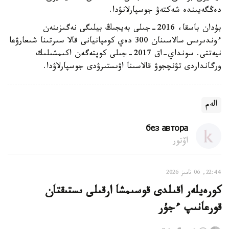
دەڭگەيىندە شەكتەۋ جوسپارلانۋدا.
بۇدان باسقا، 2016-جىلى بەيجىڭ بيلىگى نەگىزىنەن
ءوندىرىس سالاسىنان 300 دەي كومپانيانى قالا سىرتىنا شىعارۋعا
نيەتتى. سونداي-اق 2017-جىلى كوپتەگەن اكىمشىلىك
ورگانداردى تۋنچجوۋ قالاسىنا اۋىستىرۋدى جوسپارلاۋدا.
الەم
без автора
اۆتور
22:44, 06 تامىز 2026
كورەيلەر اقىلدى قوسىمشا ارقىلى ىستىقتان
قورعانىپ ءجۇر