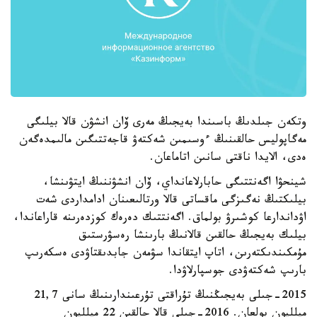
وتكەن جىلدىڭ باسىندا بەيجىڭ مەرى ۆان انشۋن قالا بيلىگى
مەگاپوليس حالقىنىڭ ءوسىمىن شەكتەۋ قاجەتتىگىن مالىمدەگەن
ەدى، الايدا ناقتى سانىن اتاماعان.
شينحۋا اگەنتتىگى حابارلاعانداي، ۆان انشۋننىڭ ايتۋىنشا،
بيلىكتىڭ نەگىزگى ماقساتى قالا ورتالىعىنان ادامداردى شەت
اۋداندارعا كوشىرۋ بولماق. اگەنتتىك دەرەك كوزدەرىنە قاراعاندا،
بيلىك بەيجىڭ حالقىن قالانىڭ بارىنشا رەسۋرستىق
مۇمكىندىكتەرىن، اتاپ ايتقاندا سۋمەن جابدىقتاۋدى ەسكەرىپ
بارىپ شەكتەۋدى جوسپارلاۋدا.
2015-جىلى بەيجىڭنىڭ تۇراقتى تۇرعىندارىنىڭ سانى 21,7
ميلليون بولعان. 2016-جىلى قالا حالقىن 22 ميلليون