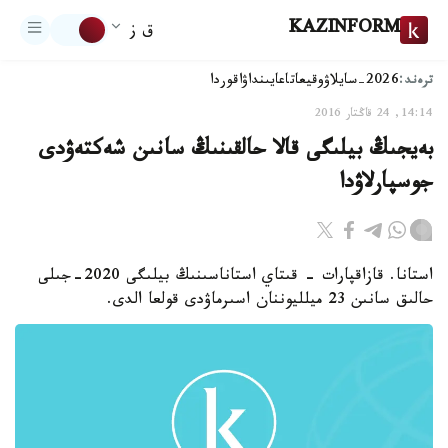
KAZINFORM
ق ز
ترەند:
2026-سايلاۋ
وقيعا
تاعايىنداۋ
اقوردا
14:14, 24 قاڭتار 2016
بەيجىڭ بيلىگى قالا حالقىنىڭ سانىن شەكتەۋدى
جوسپارلاۋدا
استانا. قازاقپارات - قىتاي استاناسىنىڭ بيلىگى 2020-جىلى
حالىق سانىن 23 ميلليوننان اسىرماۋدى قولعا الدى.