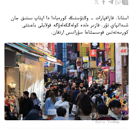
استانا. قازاقپارات - وڭتۇستىك كورەيادا دا اپتاپ ىستىق جان
شىداتپاي تۇر. قازىر ەلدە كولەڭكەلەۋگە قولايلى باعىتتى
كورسەتەتىن قوسىمشاعا سۇرانىس ارتقان.
Фото: Yonhap