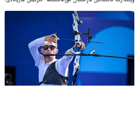
ويىندارىنا قاتىساتىن قازاقستان قۇراماسىنىڭ ءتىزىمىن جاريالادى.
Фото: ҚР ҰОК
ءدۇبىرلى دودادا ەل نامىسىن 12 سپورتشى قورعايدى.
كلاسسيكالىق ساداق اتۋ
ەرلەر