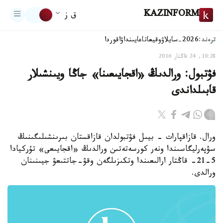
KAZINFORM
ق ز
ترەند:
2026-سايلاۋ
وقيعا
تاعايىنداۋ
اقوردا
10:28, 24 قاڭتار 2016
فۋتبول: ورالدىڭ «اقجايىعىنا» جاڭا ويىنشىلار
قابىلداندى
ورال. قازاقپارات - بيىل فۋتبولدان قازاقستان بىرىنشىلىگىنىڭ
سۋپەرليگاسىندا ونەر كورسەتەتىن ورالدىڭ «اقجايىعى» تۇركيادا
5-21- قاڭتار ارالىعىندا وتكىزىلگەن وقۋ-جاتتىعۋ جيىنىنان
ورالدى.