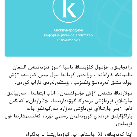
«اقجايىق» فۋتبول كلۋبىنىڭ باسپا ءسوز قىزمەتىنەن الىنعان
مالىمەتكە قاراعاندا، ورالدىق كوماندا سول جيىن كەزىندە ءۇش
جولداستىق كەزدەسۋ وتكىزىپ، ۇمىتكەرلەردى قاراپ كوردى.
سولاردىڭ ىشىنەن ءۇش فۋتبولشىمەن، اتاپ ايتقاندا، سەربيالىق
جارتىلاي قورعاۋشى پرەدراگ گوۆەداريتسا، «تارازدان» كەلگەن
تاعى ءبىر جارتىلاي قورعاۋشى ەدۋارد سەرگيەنكو جانە
پاراگۆايلىق فرەددي كورونەلمەن رەسمي تۇردە كەلىسىمشارتقا قول
قويىلدى.
ايتا كەتەيىك، 31 جاستاعى پ. گوۆەداريتسا - بەلگراد