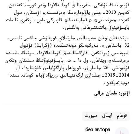
فۋتبولىنىڭ تۇلەگى. سەربيالىق كوماندالاردا ونەر كورسەتكەننەن
كەيىن 2010-جىلى پاۆلوداردىڭ «ەرتىسىنە» اۋىسقان. سول
كەزدە «ەرتىستى» «اقجايىقتىڭ» قازىرگى باس باپكەرى تالعات
بايسۋفينوۆ جاتتىقتىرعانى بەلگىلى.
سوندىقتان وعان سەربيالىق جارتىلاي قورعاۋشى جاقسى تانىس.
32 جاستاعى ە. سەرگيەنكو دونەتسكىدە (ۋكراينا) فۋتبول
الىپپەسىن ۇيرەنگەن. قازاقستاندىق كوماندالاردا، سونىڭ ىشىندە
«ەرتىستە» ويناعان. ول دا - ت. بايسۋفينوۆتىڭ سىنىنان وتكەن
فۋتبولشى. 26 جاسار ف. كورونەل پاراگۆايلىق كلۋبتاردا، ال
2014-2015-جىلدارى ارگەنتينالىق «ريۆاداۆيا» كومانداسىندا
دوپ تەپكەن.
اۆتور: ەلجان ەرالى
قوعام
ايماق
سپورت
без автора