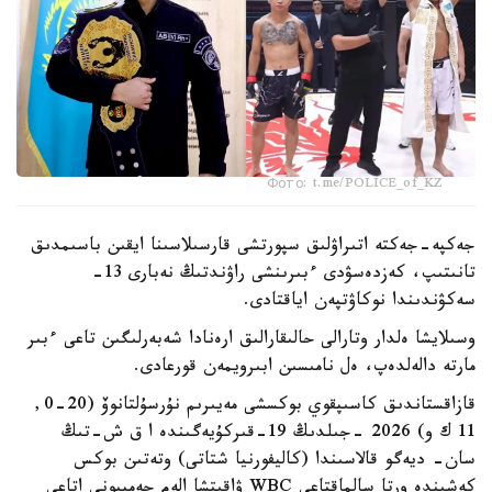
Фото: t.me/POLICE_of_KZ
جەكپە-جەكتە اتىراۋلىق سپورتشى قارسىلاسىنا ايقىن باسىمدىق
تانىتىپ، كەزدەسۋدى ءبىرىنشى راۋندتىڭ نەبارى 13-
سەكۋندىندا نوكاۋتپەن اياقتادى.
وسىلايشا ەلدار وتارالى حالىقارالىق ارەنادا شەبەرلىگىن تاعى ءبىر
مارتە دالەلدەپ، ەل نامىسىن ابىرويمەن قورعادى.
قازاقستاندىق كاسىپقوي بوكسشى مەيىرىم نۇرسۇلتانوۆ (20-0,
11 ك و) 2026 -جىلدىڭ 19-قىركۇيەگىندە ا ق ش-تىڭ
سان- ديەگو قالاسىندا (كاليفورنيا شتاتى) وتەتىن بوكس
كەشىندە ورتا سالماقتاعى WBC ۋاقىتشا الەم چەمپيونى اتاعى