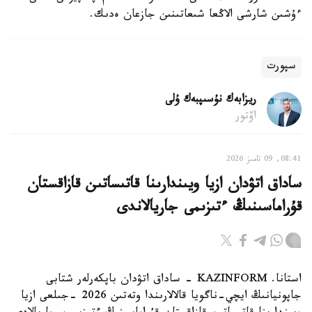
ءۇشىن شارشى الاڭعا شىعاتىنىن جازعان ەدىك.
سپورت
ريزابەك نۇسىپبەك ۇلى
اۆتور
08:41, 09 تامىز 2026
ساداق اتۋدان ازيا ويىندارىنا قاتىساتىن قازاقستان
قۇراماسىنىڭ ءتىزىمى جاريالاندى
استانا. KAZINFORM - ساداق اتۋدان باپكەرلەر شتابى
جاپونيانىڭ ايچي-ناگويا قالالارىندا وتەتىن 2026 -جىلعى ازيا