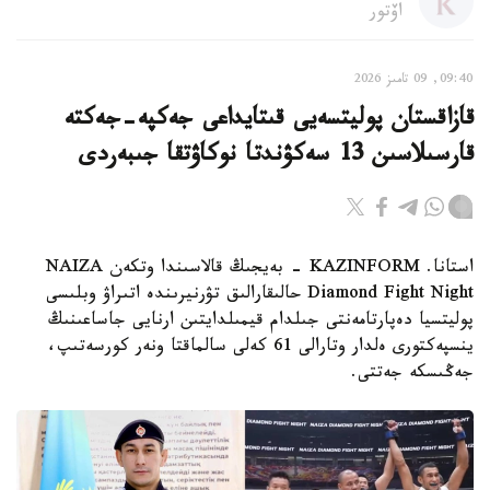
اۆتور
09:40, 09 تامىز 2026
قازاقستان پوليتسەيى قىتايداعى جەكپە-جەكتە
قارسىلاسىن 13 سەكۋندتا نوكاۋتقا جىبەردى
استانا. KAZINFORM - بەيجىڭ قالاسىندا وتكەن NAIZA
Diamond Fight Night حالىقارالىق تۋرنيرىندە اتىراۋ وبلىسى
پوليتسيا دەپارتامەنتى جىلدام قيمىلدايتىن ارنايى جاساعىنىڭ
ينسپەكتورى ەلدار وتارالى 61 كەلى سالماقتا ونەر كورسەتىپ،
جەڭىسكە جەتتى.