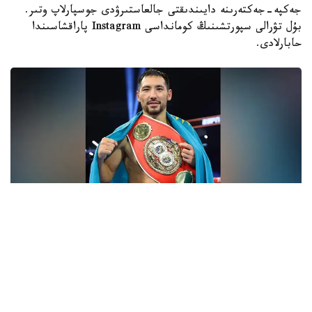
جەكپە-جەكتەرىنە دايىندىقتى جالعاستىرۋدى جوسپارلاپ وتىر.
بۇل تۋرالى سپورتشىنىڭ كومانداسى Instagram پاراقشاسىندا
حابارلادى.
فوتو: Top Rank
- ءبارى قايتا باستالادى. باستامامىز ءساتتى بولعان سياقتى.
قۇرمەتتى جانكۇيەرلەر، قولداۋلارىڭىزعا كوپ راقمەت!
جەرلەستەرىڭىز رەتىندە ماعان ەرەكشە دەمەۋ كورسەتىپ