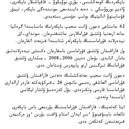
باپكەردىڭ كومەكشىسى، يۋري نوۆيكوۆ - قاقپاشىلار باپكەرى،
ۆاديم بوروۆسكي - دەنە دايىندىعى جونىندەگى باپكەر، تيمۋر
قۇسايىنوۆ اناليتيك بولىپ جۇمىس ىستەيدى.
62 جاستاعى دجون ۆانت سحيپ باپكەرلىك مانسابىندا گرەكيا
جانە ارمەنيا ۇلتتىق قۇرامالارىن جاتتىقتىرعان. سونداي-اق
نيدەرلاند قۇراماسىنىڭ باپكەرلەر شتابىندا قىزمەت اتقارعان.
ول قازاقستان ۇلتتىق قۇراماسىن باسقارعان ەكىنشى نيدەرلاندتىق
مامان اتاندى. بۇعان دەيىن 2006-2008 -جىلدارى ۇلتتىق
قۇرامانىڭ تىزگىنىن ارنو پايپەرس ۇستاعان ەدى.
دجون ۆانت سحيپ جەتەكشىلىك ەتەتىن قازاقستان ۇلتتىق
قۇراماسى العاشقى رەسمي ماتچىن 26 -قىركۇيەكتە فارەر ارالدارى
قۇراماسىنا قارسى وتكىزەدى. بۇل كەزدەسۋ ۇلتتار ليگاسى
اياسىندا وتەدى.
ايتا كەتەيىك، قازاقستان قۇراماسىنىڭ بۇرىنعى باس باپكەرى
تالعات بايسۋفينوۆ ءبىر ايدان استام ۋاقىت بۇرىن ءوز ەركىمەن
قىزمەتىنەن كەتكەن ەدى.