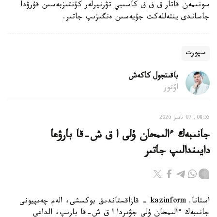
سونىمەن قاتار ق ف ف كاسىبي تۋرنيرلەر كۇنتىزبەسىن قۇرۋدا
جاساندى ينتەللەكت جۇيەسىن ەنگىزىپ جاتىر.
سپورت
باقىتجول كاكەش
اۆتور
08:55, 07 تامىز 2026
جانىبەك ءالىمحان ۇلى ا ق ش-قا بارۋعا
دايىندالىپ جاتىر
استانا. kazinform - قازاقستاندىق بوكسشى، الەم چەمپيونى
جانىبەك ءالىمحان ۇلى جۋىردا ا ق ش-قا بارىپ، الداعى