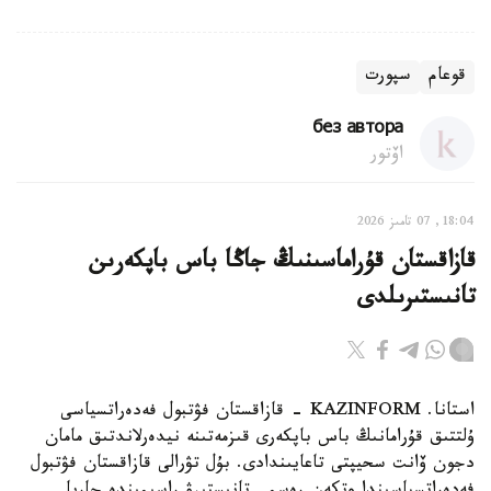
قوعام
سپورت
без автора
اۆتور
18:04, 07 تامىز 2026
قازاقستان قۇراماسىنىڭ جاڭا باس باپكەرىن
تانىستىرىلدى
استانا. KAZINFORM - قازاقستان فۋتبول فەدەراتسياسى
ۇلتتىق قۇرامانىڭ باس باپكەرى قىزمەتىنە نيدەرلاندتىق مامان
دجون ۆانت سحيپتى تاعايىندادى. بۇل تۋرالى قازاقستان فۋتبول