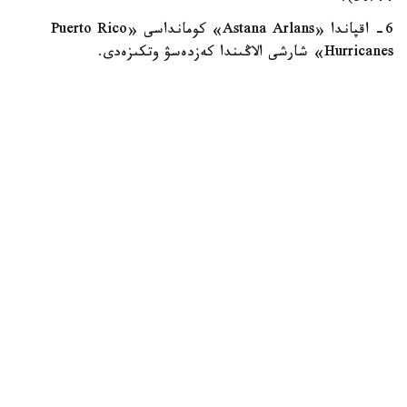
6- اقپاندا «Astana Arlans» كومانداسى «Puerto Rico
Hurricanes» شارشى الاڭىندا كەزدەسۋ وتكىزەدى.