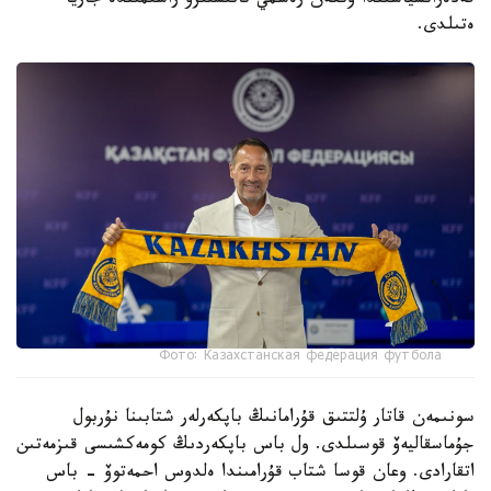
فەدەراتسياسىندا وتكەن رەسمي تانىستىرۋ راسىمىندە جاريا
ەتىلدى.
Фото: Казахстанская федерация футбола
سونىمەن قاتار ۇلتتىق قۇرامانىڭ باپكەرلەر شتابىنا نۇربول
جۇماسقاليەۆ قوسىلدى. ول باس باپكەردىڭ كومەكشىسى قىزمەتىن
اتقارادى. وعان قوسا شتاب قۇرامىندا ەلدوس احمەتوۆ - باس