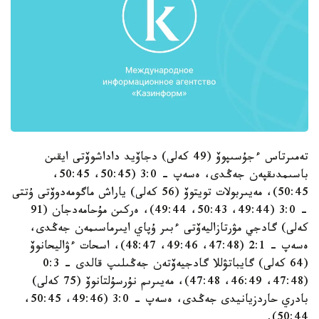
تەمىرتاس ءجۇسىپوۆ (49 كەلى) دجاۆيد داداشوۆتى ايقىن
باسىمدىقپەن جەڭدى، ەسەپ - 3:0 (50:45، 50:45،
50:45)، مەيىربولات تويتوۆ (56 كەلى) ياراش ماگومەدوۆتى ۇتتى
- 3:0 (49:44، 50:43، 49:44)، ەركىن مۇحامەدجان (91
كەلى) گادجي مۋرتازاليەۆتى ءبىر ۇپاي ايىرماسىمەن جەڭدى،
ەسەپ - 2:1 (47:48، 49:46، 48:47)، اسحات ءۋاليحانوۆ
(64 كەلى) گايباتۋللا گادجيەۆتەن جەڭىلىپ قالدى - 0:3
(47:48، 46:49، 47:48)، مەيىرىم نۇرسۇلتانوۆ (75 كەلى)
بادري حاردزيانيدى جەڭدى، ەسەپ - 3:0 (49:46، 50:45،
50:44).