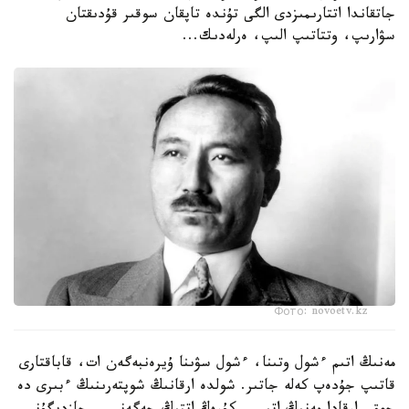
جاتقاندا اتتارىمىزدى الگى تۇندە تاپقان سوقىر قۇدىقتان
سۋارىپ، وتتاتىپ الىپ، ەرلەدىك...
Фото: novoetv.kz
مەنىڭ اتىم ءشول وتىنا، ءشول سۋىنا ۇيرەنبەگەن ات، قاباقتارى
قاتىپ جۇدەپ كەلە جاتىر. شولدە ارقانىڭ شوپتەرىنىڭ ءبىرى دە