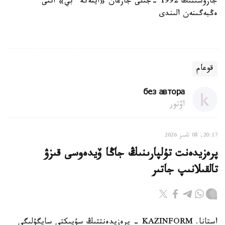
جازۋشىنىڭ 1992 -جىلى جازعان «ايتەكە ءبي» اتتى
ەڭبەگىنەن الىندى
قوعام
без автора
اۆتور
20:17, 08 تامىز 2026
پرەزيدەنت تۇلپارىنىڭ جاڭا ۆيدەوسى قىزۋ
تالقىلانىپ جاتىر
استانا. KAZINFORM - پرەزيدەنتتىڭ سۇيىكتى سايگۇلىگى