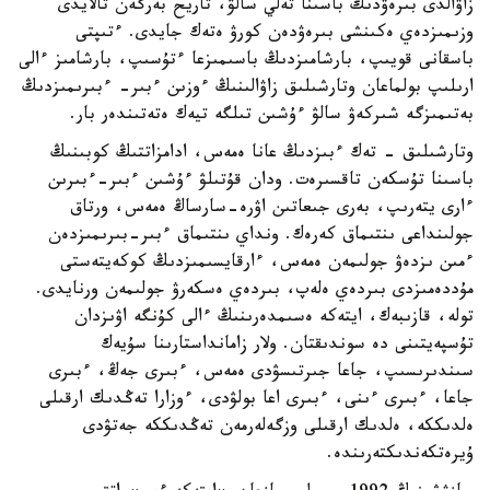
زاۋالدى بىرەۋدىڭ باسىنا تەلي سالۋ، تاريح بەرگەن تالايدى
وزىمىزدەي ەكىنشى بىرەۋدەن كورۋ ەتەك جايدى. ءتىپتى
باسقانى قويىپ، بارشامىزدىڭ باسىمىزعا ءتۇسىپ، بارشامىز ءالى
ارىلىپ بولماعان وتارشىلىق زاۋالىنىڭ ءوزىن ءبىر- ءبىرىمىزدىڭ
بەتىمىزگە شىركەۋ سالۋ ءۇشىن تىلگە تيەك ەتەتىندەر بار.
وتارشىلىق - تەك ءبىزدىڭ عانا ەمەس، ادامزاتتىڭ كوبىنىڭ
باسىنا تۇسكەن تاقسىرەت. ودان قۇتىلۋ ءۇشىن ءبىر-ءبىرىن
ءارى يتەرىپ، بەرى جىعاتىن اۋرە-سارساڭ ەمەس، ورتاق
جولىنداعى ىنتىماق كەرەك. ونداي ىنتىماق ءبىر-بىرىمىزدەن
ءمىن ىزدەۋ جولىمەن ەمەس، ءارقايسىمىزدىڭ كوكەيتەستى
مۇددەمىزدى بىردەي ەلەپ، بىردەي ەسكەرۋ جولىمەن ورنايدى.
تولە، قازىبەك، ايتەكە ەسىمدەرىنىڭ ءالى كۇنگە اۋىزدان
تۇسپەيتىنى دە سوندىقتان. ولار زامانداستارىنا سۇيەك
سىندىرىسىپ، جاعا جىرتىسۋدى ەمەس، ءبىرى جەڭ، ءبىرى
جاعا، ءبىرى ءىنى، ءبىرى اعا بولۋدى، ءوزارا تەڭدىك ارقىلى
ەلدىككە، ەلدىك ارقىلى وزگەلەرمەن تەڭدىككە جەتۋدى
ۇيرەتكەندىكتەرىندە.