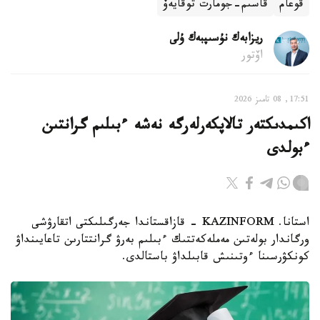
قوعام
قاسىم-جومارت توقايەۆ
ريزابەك نۇسىپبەك ۇلى
اۆتور
17:51, 08 تامىز 2026
اكىمدىكتەر تالاپكەرلەرگە نەشە ءبىلىم گرانتىن
ءبولدى
استانا. KAZINFORM - قازاقستاندا جەرگىلىكتى اتقارۋشى
ورگاندار بولەتىن مەملەكەتتىك ءبىلىم بەرۋ گرانتتارىن تاعايىنداۋ
كونكۋرسىنا ءوتىنىش قابىلداۋ باستالدى.