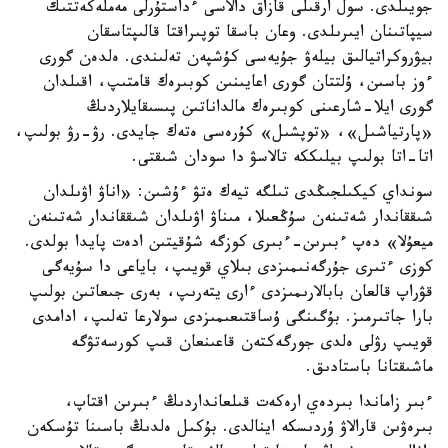
جويىلدى. سول ارقىلى قازاق دالاسى ءداستۇرلى مەملەكەتتىك
سيپاتىنان ايىرىلدى. وعان باسقا توپىراقتا قالىپتاسقان
بيۋروكراتيالىق بيلەۋ جۇيەسى كۇشپەن تەلىندى. ەلدەن گورى
ءوز باسىن، ۇلتتان گورى اعايىنىن كوبىرەك قامتىپ، اقىلدان
گورى ايلا-شارعىنى كوبىرەك مالداناتىن پىسىقايلاردىڭ
«پارتياشىل»، «توپشىل» كۇرەسى ەتەك جايدى. رۋ-رۋ بولىپ،
اتا-اتا بولىپ بيلىككە تالاسۋ دا سودان شىقتى.
سونداي كيكىلجىڭدى تىلگە تيەك ەتۋ ءۇشىن: «اناۋ اۋىلدان
شىققاندار شەتىنەن سۇڭعىلا، مىناۋ اۋىلدان شىققاندار شەتىنەن
ميعۇلا» دەپ ءبىرىن-ءبىرى كوزگە شۇقيتىن ادەت پايدا بولدى.
كوزى ءتىرى جۇرگەنىمىزدى بىلاي قويىپ، باياعى دا سۇيەگى
قۋراپ قالعان بابالارىمىزدى ءارى يتەرىپ، بەرى جىعاتىن بولىپ
بارا جاتىرمىز. بۇگىنگى ۇساقتىعىمىزدى سولارعا تەلىپ، ادامدى
قويىپ رۋلى ەلدى جورگەكتەن قاعىنعان قىپ كورسەتۋگە
ماشىقتانا باستادىق.
ءبىر زاماندا بىردەي ارەكەت قىلعانداردىڭ ءبىرىن اقتاپ،
بىرەۋىن قارالاۋ ۇردىسكە اينالدى. بۇكىل ەلدىڭ باسىنا تۇسكەن