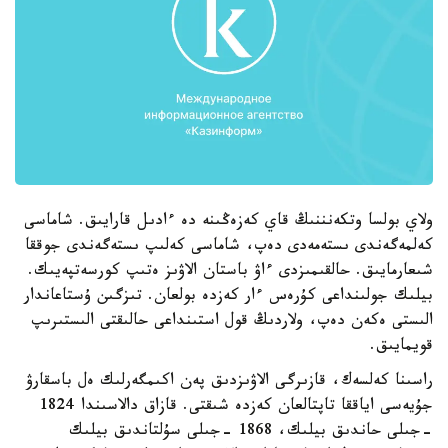
ولاي بولسا وتكەنننىڭ قاي كەزەڭىنە دە ءادىل قارايىق. شاماسى
كەلمەگەندى ىستەمەدى دەپ، شاماسى كەلىپ ىستەگەندى جوققا
شىعارمايىق. حالقىمىزدى ءاۋ باستان الاۋىز ەتىپ كورسەتپەيىك.
بيلىك جولىنداعى كۇرەس ءار كەزدە بولعان. تىزگىن ۇستاعاندار
الىستى ەكەن دەپ، ولاردىڭ قول استىنداعى حالىقتى الىستىرىپ
قويمايىق.
راسىنا كەلسەك، قازىرگى الاۋىزدىق پەن اكىمگەرلىك ەل باسقارۋ
جۇيەسى اياققا تاپتالعان كەزدە شىقتى. قازاق دالاسىندا 1824
-جىلى حاندىق بيلىك، 1868 -جىلى سۇلتاندىق بيلىك