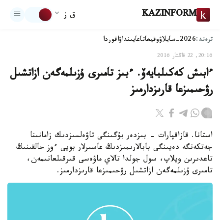
KAZINFORM
ق ز
ترەند:
2026-سايلاۋ
وقيعا
تاعايىنداۋ
اقوردا
20:16, 22 قاڭتار 2016
ءابىش كەكىلبايەۆ. ءبىز تامىرى ۇزىلمەگەن ازاتشىل
رۋحىمىزعا قارىزدارمىز
استانا. قازاقپارات - بىزدەر بۇگىنگى تاۋەلسىزدىك زامانىنا
جەتكەنگە دەيىنگى بابالارىمىزدىڭ عاسىرلار بويى ءوز حالقىنىڭ
تاعدىرىن ويلاپ، سول جولدا تالاي ماۋەسى قىرقىلعانىمەن،
تامىرى ۇزىلمەگەن ازاتشىل رۋحىمىزعا قارىزدارمىز.