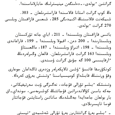
گرانتىن ءبولدى،-دەلىنگەن مينيسترلىك حابارلاماسىندا.
ەڭ كوپ گرانت استانا قالاسىندا قاراستىرىلعان - 303.
شىمكەنت قالاسىنىڭ اكىمدىگى 285، شىعىس قازاقستان وبلىسى
270 گرانت ءبولدى.
باتىس قازاقستان وبلىسىندا – 211، اباي جانە تۇركىستان
وبلىستارىندا – 200 دەن، اقمولا وبلىسىندا – 199، قاراعاندى
وبلىسىندا – 198، اتىراۋ وبلىسىندا – 187، ماڭعىستاۋ
وبلىسىندا 163 گرانت قاراستىرىلعان. قالعان وڭىرلەردىڭ
ءارقايسىسى 100 گە جۋىق گرانت ۇسىندى.
كونكۋرسقا قاتىسۋ ءۇشىن تالاپكەرلەر وزدەرى تاڭداعان جوعارى
وقۋ ورنىنىڭ قابىلداۋ كوميسسياسىنا ءوتىنىش بەرۋى كەرەك.
وتىنىشكە ءبىلىم تۋرالى قۇجات، نەگىزگى ۇبت سەرتيفيكاتى،
جەكە باسىن كۋالاندىراتىن قۇجاتتىڭ كوشىرمەسى، سونداي-اق
بار بولعان جاعدايدا جەڭىلدىك ساناتىن راستايتىن قۇجاتتار
قوسا تاپسىرىلادى.
- ءبىلىم بەرۋ گرانتتارىن بەرۋ تۋرالى شەشىمدى ءتيىستى