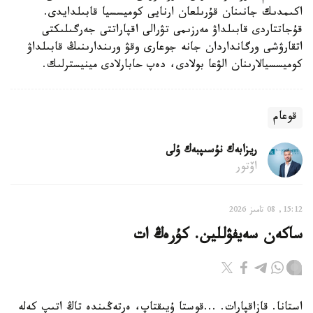
اكىمدىك جانىنان قۇرىلعان ارنايى كوميسسيا قابىلدايدى.
قۇجاتتاردى قابىلداۋ مەرزىمى تۋرالى اقپاراتتى جەرگىلىكتى
اتقارۋشى ورگانداردان جانە جوعارى وقۋ ورىندارىنىڭ قابىلداۋ
كوميسسيالارىنان الۋعا بولادى، دەپ حابارلادى مينيسترلىك.
قوعام
ريزابەك نۇسىپبەك ۇلى
اۆتور
15:12, 08 تامىز 2026
ساكەن سەيفۋللين. كۇرەڭ ات
استانا. قازاقپارات. ...قوستا ۇيىقتاپ، ەرتەڭىندە تاڭ اتىپ كەلە