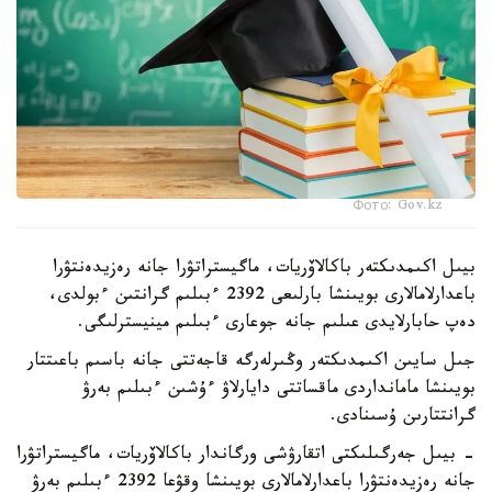
Фото: Gov.kz
بيىل اكىمدىكتەر باكالاۆريات، ماگيستراتۋرا جانە رەزيدەنتۋرا
باعدارلامالارى بويىنشا بارلىعى 2392 ءبىلىم گرانتىن ءبولدى،
دەپ حابارلايدى عىلىم جانە جوعارى ءبىلىم مينيسترلىگى.
جىل سايىن اكىمدىكتەر وڭىرلەرگە قاجەتتى جانە باسىم باعىتتار
بويىنشا مامانداردى ماقساتتى دايارلاۋ ءۇشىن ءبىلىم بەرۋ
گرانتتارىن ۇسىنادى.
- بيىل جەرگىلىكتى اتقارۋشى ورگاندار باكالاۆريات، ماگيستراتۋرا
جانە رەزيدەنتۋرا باعدارلامالارى بويىنشا وقۋعا 2392 ءبىلىم بەرۋ