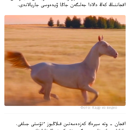
اقجاننىڭ كەڭ دالادا جەلىگەن جاڭا ۆيدەوسى جاريالاندى.
Фото: Кадр из видео
اقجان - وتە سيرەك كەزدەسەتىن قىلاڭبوز ءتۇستى جىلقى.