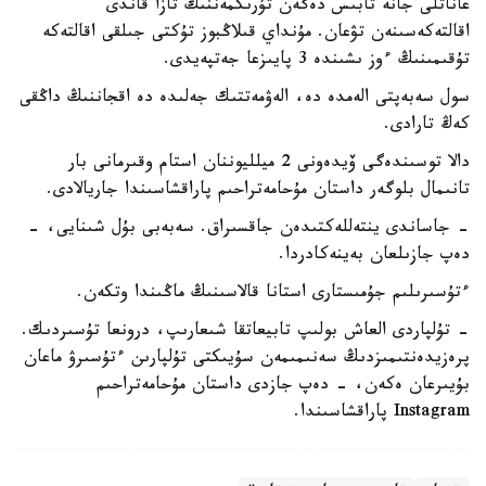
عاناتلى جانە تابىس دەگەن تۇرىكمەننىڭ تازا قاندى
اقالتەكەسىنەن تۋعان. مۇنداي قىلاڭبوز تۇكتى جىلقى اقالتەكە
تۇقىمىنىڭ ءوز ىشىندە 3 پايىزعا جەتپەيدى.
سول سەبەپتى الەمدە دە، الەۋمەتتىك جەلىدە دە اقجاننىڭ داڭقى
كەڭ تارادى.
دالا توسىندەگى ۆيدەونى 2 ميلليوننان استام وقىرمانى بار
تانىمال بلوگەر داستان مۇحامەتراحىم پاراقشاسىندا جاريالادى.
- جاساندى ينتەللەكتىدەن جاقسىراق. سەبەبى بۇل شىنايى، -
دەپ جازىلعان بەينەكادردا.
ءتۇسىرىلىم جۇمىستارى استانا قالاسىنىڭ ماڭىندا وتكەن.
- تۇلپاردى العاش بولىپ تابيعاتقا شىعارىپ، درونعا تۇسىردىك.
پرەزيدەنتىمىزدىڭ سەنىمىمەن سۇيىكتى تۇلپارىن ءتۇسىرۋ ماعان
بۇيىرعان ەكەن، - دەپ جازدى داستان مۇحامەتراحىم
Instagram پاراقشاسىندا.