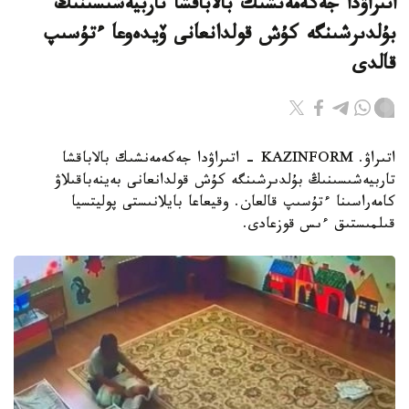
اتىراۋدا جەكەمەنشىك بالاباقشا تاربيەشىسىنىڭ
بۇلدىرشىنگە كۇش قولدانعانى ۆيدەوعا ءتۇسىپ
قالدى
اتىراۋ. KAZINFORM - اتىراۋدا جەكەمەنشىك بالاباقشا
تاربيەشىسىنىڭ بۇلدىرشىنگە كۇش قولدانعانى بەينەباقىلاۋ
كامەراسىنا ءتۇسىپ قالعان. وقيعاعا بايلانىستى پوليتسيا
قىلمىستىق ءىس قوزعادى.