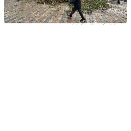
فوتو: وسكەمەن قالاسى اكىمدىگىنەن
قالا اكىمدىگىنىڭ مالىمەتىنشە، داۋىل كەزىندە ورتالىق
كوشەلەردە جەل 15 اعاشتى قۇلاتقان. ولاردىڭ ءبىرقاتارى جول
جيەگىندە تۇرعان اۆتوكولىكتەردىڭ ۇستىنە قۇلادى.
- قازىرگى ۋاقىتتا پوليتسياعا اعاشتاردىڭ قۇلاۋى سالدارىنان
كولىكتەرى زاقىمدانعان 17 اۆتوكولىك يەسىنەن ارىز ءتۇستى، -
دەپ حابارلادى شقو پوليتسيا دەپارتامەنتىنىڭ باسپا ءسوز
قىزمەتىنەن.
پوليتسياعا ءالى بارلىق زارداپ شەككەن كولىك يەلەرى جۇگىنىپ
ۇلگەرمەگەن بولۋى دا مۇمكىن.