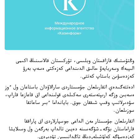
وڭتۇستىك قازاقستان وبلىسى، تۇركىستان قالاسىنىڭ اكىمى
الىپبەك وسەربايەۆ حالىق الدىنداعى كەزەكتى ەسەپ بەرۋ
كەزدەسۋىن باستاپ كەتتى.
ادەتتەگىدەي اتقارىلعان جۇمىستاردى سارالاۋدان باستاعان ول ءوز
ەسەبىن وزگە ارىپتەستەرى سەكىلدى قولىنداعى اق قاعازعا قاراپ،
سۋدىرلاتىپ وقىپ شىققان جوق. بايانداما ءبىر ساعاتقا
سوزىلعان.
اتقارىلعان جۇمىستار مەن الداعى جوسپارلاردى اق پاراققا
قاراماستان بۇگە-شۇگەسىنە دەيىن تالداپ بەرگەن ول وسىلايشا
كەزدەسۋگە كەلۋشىلەردىڭ تاڭدانىسىن تۋدىردى.