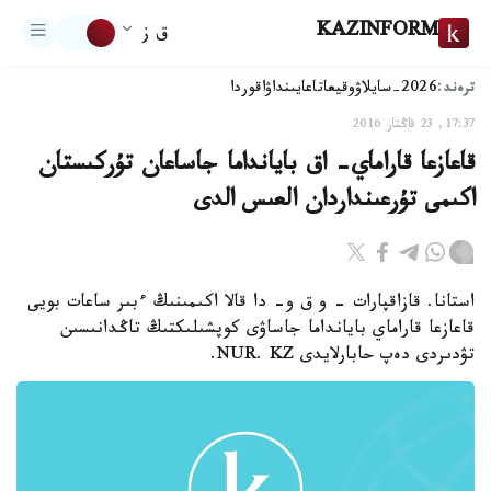
KAZINFORM
ق ز
ترەند:
2026-سايلاۋ
وقيعا
تاعايىنداۋ
اقوردا
17:37, 23 قاڭتار 2016
قاعازعا قاراماي- اق بايانداما جاساعان تۇركىستان
اكىمى تۇرعىنداردان العىس الدى
استانا. قازاقپارات - و ق و- دا قالا اكىمىنىڭ ءبىر ساعات بويى
قاعازعا قاراماي بايانداما جاساۋى كوپشىلىكتىڭ تاڭدانىسىن
تۋدىردى دەپ حابارلايدى NUR. KZ.