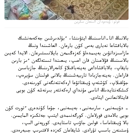
فوتو: ۆيدەودان الىنعان سكرين
بالانىڭ اتا-اناسىنىڭ ايتۋىنشا، ءبۇلدىرشىن جەكەمەنشىك
بالاباقشاعا نەبارى بەس كۇن بارعان. العاشىندا ونىڭ
مازاسىزدانۋىن بەيىمدەلۋ كەزەڭىمەن بايلانىستىرعان. الايدا كەيىن
بالاسىنىڭ قۇلاعىنان قان اعىپ، يىعىندا تىستەلگەن ءىز بارىن
بايقاپ، بالاباقشاداعى بەينەباقىلاۋ كامەرالارىنىڭ جازباسىن
قاراعان. بەينەجازبادا تاربيەشىنىڭ بالانى قولىنان سۇيرەپ،
جۇلقىلاپ، كۇشتەپ ۇيىقتاتۋعا ارەكەتتەنگەنى كورىنەدى.
كىشكەنتايدىڭ اناسى مۇنداي ارەكەتتەر بىرنەشە كۇن بويى
قايتالانعانىن ايتادى.
- دۇيسەنبى، سارسەنبى، بەيسەنبى، جۇما كۇندەرى ءتورت كۇن
بويى بالامدى قورلاعان. كورگەنىمدى ايتىپ جەتكىزە المايمىن.
بالا ۇيىقتاماسا، قولىن جاۋىپ تاستايدى. كورپەنى الىپ،
ۇستىنەن باسىپ تۇرادى. شايقاعان كەزدە لاقتىرىپ جىبەرەدى.