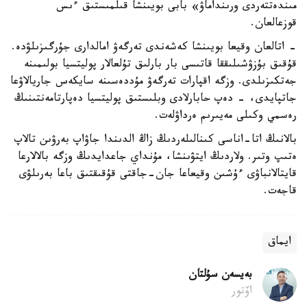
مىندەتتەردى ورىنداماۋ» بابى بويىنشا قىلمىستىق ءىس
قوزعالعان.
- اتالعان وقيعا بويىنشا كەشەندى تەرگەۋ امالدارى جۇرگىزىلۋدە.
قۇقىق بۇزۋشىلىققا قاتىسى بار بارلىق تۇلعالار پوليتسيا بولىمىنە
جەتكىزىلدى. وزگە اقپارات تەرگەۋ مۇددەسىنە سايكەس جاريالاۋعا
جاتپايدى، - دەپ حابارلادى وبلىستىق پوليتسيا دەپارتامەنتىنىڭ
رەسمي وكىلى مەيىرىم ەرداۋلەت.
بالانىڭ اتا-اناسى كىنالىلەردىڭ زاڭ الدىندا جاۋاپ بەرۋىن تالاپ
ەتىپ وتىر. ولاردىڭ ايتۋىنشا، مۇنداي جاعدايدىڭ وزگە بالالارعا
قايتالانباۋى ءۇشىن وقيعاعا جان-جاقتى قۇقىقتىق باعا بەرىلۋى
قاجەت.
ايماق
بەيسەن سۇلتان
اۆتور