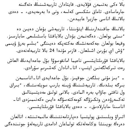
بالا ەكى بەتىمەن قۇلايدى. قايتادان تاربيەشىنىڭ ەتەگىنە
جارماسادى. تاماق ىشكىسى كەلسە، ونى دا بەرمەيدى، - دەدى
بالانىڭ اناسى جازيرا عابيدەن.
بالانىڭ جاقىندارىنىڭ ايتۋىنشا، تاربيەشى بۇعان دەيىن دە
ءىستى بولعان. دەگەنمەن بۇدان بالاباقشا باسشىلىعى حابارسىز.
وقيعا بولعان جەكەمەنشىك مەكتەپكە دەيىنگى ءبىلىم بەرۋ ۇيىمى
ءۇش اي بۇرىن اشىلعان. قازىر مۇندا 24 بالا تاربيەلەنەدى.
بالاباقشا قۇرىلتايشىسى ناعيما امانقوسوۆا بۇل جاعدايدىڭ العاش
رەت تىركەلگەنىن ايتىپ، اتا-انادان كەشىرىم سۇرادى.
- ءبىز مۇنى بىلگەن جوقپىز. بۇل جاعدايدى اتا-اناسىمەن
بىرگە بىلدىك. تاربيەشىنىڭ ۇيىنە بارىپ سويلەستىك، ءبىراق
ول ناقتى جاۋاپ بەرە المادى. بالانى تولىق مەديتسينالىق
تەكسەرۋدەن وتكىزۋگە كومەكتەسۋگە دايىن ەكەنىمىزدى اتا-
اناسىنا حابارلادىق، - دەدى بالاباقشا قۇرىلتايشىسى.
اتىراۋ وبلىستىق پوليتسيا دەپارتامەنتىنىڭ مالىمەتىنشە، اتالعان
دەرەك بويىنشا «كامەلەتكە تولماعان ادامدى تاربيەلەۋ جونىندەگى