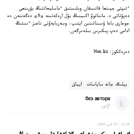
ءتىپتى جيىنعا قاتىسقان وبلىستىق ءماسليحاتتىڭ بۇرىنعى
دەپۋتاتى د. مانناتوۆ اكىمنىڭ بۇل ارەكەتىنە «5» دەگەننەن دە
جوعارى باعا ۇسىناتىنىن ايتىپ، وسەربايەۆتى ناعىز ءىستىڭ
ادامى دەپ پىكىرىن بىلدىرگەن.
دەرەككوز: Nur.kz
بيلىك جانە ساياسات
ايماق
без автора
اۆتور
12:24, 07 تامىز 2026