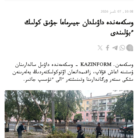
10:08, 07 تامىز 2026
وسكەمەندە داۋىلدان جيىرماعا جۋىق كولىك
ءبۇلىندى
وسكەمەن. KAZINFORM - وسكەمەندە داۋىل سالدارىنان
ۇستىنە اعاش قۇلاپ، زاقىمدانعان اۆتوكولىكتەردىڭ يەلەرىنەن
ىشكى ىستەر ورگاندارىنا وتىنىشتەر ءالى ءتۇسىپ جاتىر.