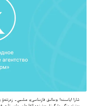
شارا اياسىندا «حالىق قازىناسى» عىلىمي- زەرتتەۋ ين