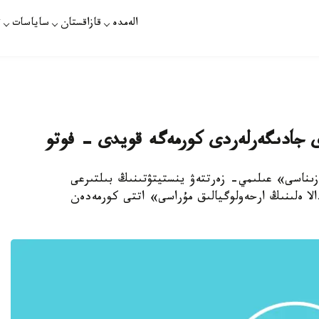
الەمدە
قازاقستان
ساياسات
ت
دى جادىگەرلەردى كورمەگە قويدى - فوتو
ازىناسى» عىلىمي- زەرتتەۋ ينستيتۋتىنىڭ بىلتىرعى
لا ەلىنىڭ ارحەولوگيالىق مۇراسى» اتتى كورمەدەن