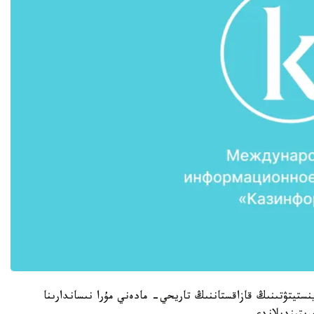
ستيتۋتىنىڭ قازاقستاننىڭ تاريحي- مادەني مۇرا نىساندارىنا