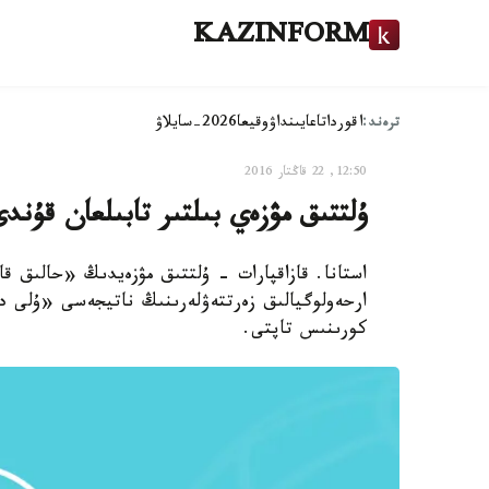
KAZINFORM
ترەند:
اقوردا
تاعايىنداۋ
وقيعا
2026-سايلاۋ
12:50, 22 قاڭتار 2016
ۇلتتىق مۋزەي بىلتىر تابىلعان قۇن
استانا. قازاقپارات - ۇلتتىق مۋزەيدىڭ «حالىق ق
ارحەولوگيالىق زەرتتەۋلەرىنىڭ ناتيجەسى «ۇلى دا
كورىنىس تاپتى.