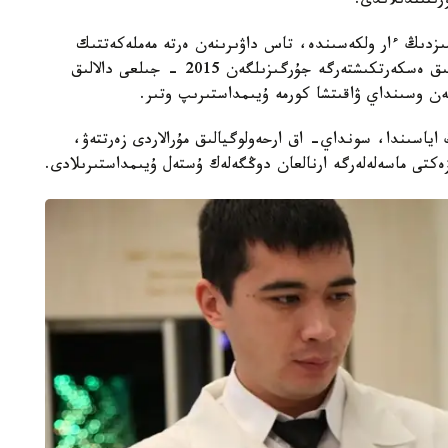
رىتىندىلاندى.
ىزدىڭ ءار ولكەسىندە، تاس داۋىرىنەن ەرتە مەملەكەتتىك
قۇرىلىمدارعا دەيىنگى كەزەڭدى قامتيتىن ارحەولوگيالىق ەسكەرتكىشتەرگە جۇرگىزىلگەن 2015 - جىلعى دالالىق
نەن وسىنداي ۋاقىتشا كورمە ۇيىمداستىرىپ وتىر.
اياسىندا، سونداي- اق ارحەولوگيالىق مۇرالاردى زەرتتەۋ،
ەكتى ماسەلەلەرگە ارنالعان دوڭگەلەك ۇستەل ۇيىمداستىرىلادى.