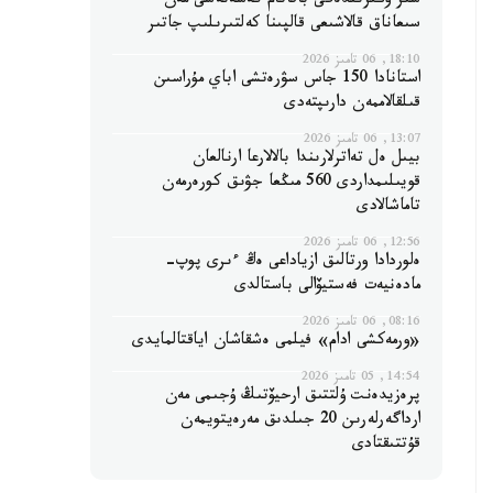
سىر وڭىرىندەگى باقاتام كەسەنەسى مەن
سىعاناق قالاشىعى قالپىنا كەلتىرىلىپ جاتىر
18:10, 06 تامىز 2026
استانادا 150 جاس سۋرەتشى اباي مۇراسىن
قىلقالاممەن دارىپتەدى
13:07, 06 تامىز 2026
بيىل ەل تەاترلارىندا بالالارعا ارنالعان
قويىلىمداردى 560 مىڭعا جۋىق كورەرمەن
تاماشالادى
12:56, 06 تامىز 2026
ەلوردادا ورتالىق ازياداعى ەڭ ءىرى پوپ-
مادەنيەت فەستيۆالى باستالدى
08:16, 06 تامىز 2026
«ورمەكشى ادام» فيلمى ەشقاشان اياقتالمايدى
14:54, 05 تامىز 2026
پرەزيدەنت ۇلتتىق ارحيۆتىڭ ۇجىمى مەن
ارداگەرلەرىن 20 جىلدىق مەرەيتويمەن
قۇتتىقتادى