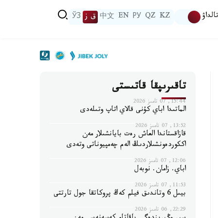
الداۋ
KZ
QZ
РУ
EN
中文
ق ز
ЎЗ
تاقىرىپقا قاتىستى
15:44, 07 تامىز 2026
الماتىدا اباي كۇنى قالاي اتاپ وتىلەدى
13:52, 07 تامىز 2026
قازاقستاندا العاش رەت بايانشىلار مەن
اككوردەونشىلاردىڭ الەم چەمپيوناتى وتەدى
12:06, 07 تامىز 2026
اباي. زامان. نوبەل
11:53, 07 تامىز 2026
بيىل 6 وتاندىق فيلم كەڭ پروكاتقا جول تارتتى
22:29, 06 تامىز 2026