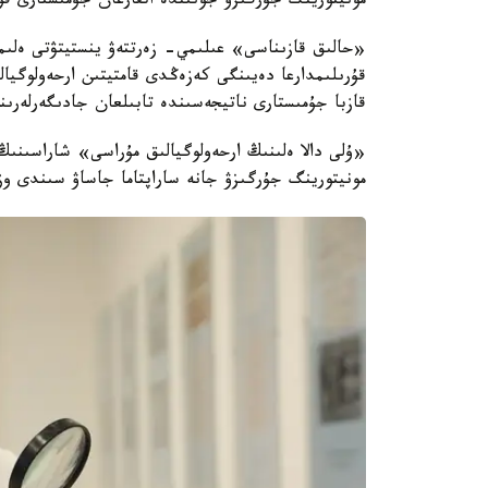
مونيتورينگ جۇرگىزۋ جونىندە اتقارعان جۇمىستارى قو
«حالىق قازىناسى» عىلىمي- زەرتتەۋ ينستيتۋتى ەلىم
قازبا جۇمىستارى ناتيجەسىندە تابىلعان جادىگەرلەرى
«ۇلى دالا ەلىنىڭ ارحەولوگيالىق مۇراسى» شاراسىنىڭ 
مونيتورينگ جۇرگىزۋ جانە ساراپتاما جاساۋ سىندى وز