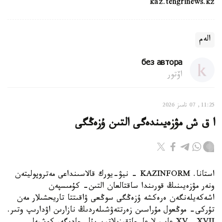
kaz.tengrinews.kz
الەم
без автора
اۆتور
11:25, 07 تامىز 2026
ا ق ش مۋزەيىندەگى التىن ۇزەڭگى
استانا. KAZINFORM - نيۋ-يورك قالاسىنداعى مەتروپوليتەن
ونەر مۋزەيىنىڭ قورىندا ساقتالعان التىن- كۇمىسپەن
اشەكەيلەنگەن ەرەكشە ۇزەڭگى سوڭعى ۋاقىتتا تاريحشىلار مەن
تۇركى- موڭعول مۇراسىن زەرتتەۋشىلەردىڭ نازارىن اۋدارىپ وتىر.