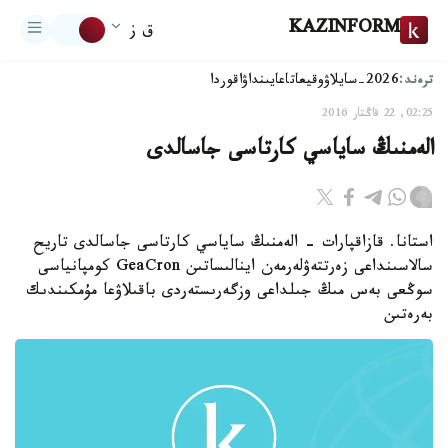
KAZINFORM
ق ز
ترەند:
2026-سايلاۋ
وقيعا
تاعايىنداۋ
اقوردا
02:25, 22 قاڭتار 2016
الەمنىڭ ساياسي كارتاسى جاسالدى
استانا. قازاقپارات - الەمنىڭ ساياسي كارتاسى جاسالدى تاريح
سالاسىنداعى زەرتتەۋلەرمەن اينالىساتىن GeaCron كومپانياسى
سوڭعى بەس مىڭ جىلداعى وزگەرىستەردى باقىلاۋعا مۇمكىندىك
بەرەتىن