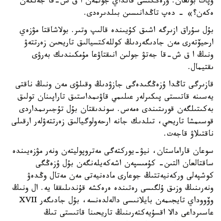
وپات بولعان. ۇزەڭگىسى قانداي جولمەن ا ق ش-قا جەتكەن
ەكەن؟» - دەپ تاڭدانىسىن بىلدىرەدى.
بۇل سۇراق ازىرگە اشىق كۇيىندە قالىپ وتىر. بولاشاقتا مۋزەي
ارحيۆتەرى مەن جادىگەردىڭ كوللەكتسيالىق تاريحىن زەرتتەۋ
ونىڭ ا ق ش-قا جەتۋ جولىن انىقتاۋعا مۇمكىندىك بەرۋى
ىقتيمال.
قازىرگى تاڭدا ۇزەڭگىدەگى جازۋدىڭ وقىلۋى مەن ونىڭ ناقتى
يەسىنە قاتىستى پىكىرلەر عىلىمي قاۋىمداستىق تاراپىنان تولىق
بەكىتىلگەن قورىتىندى ەمەس. سوندىقتان بۇل تۇجىرىمداردى
قوسىمشا تاريحي، تىلدىك جانە ارحەولوگيالىق زەرتتەۋلەر ارقىلى
ناقتىلاۋ قاجەت.
سوعان قاراماستان، نيۋ-يوركتەگى مەتروپوليتەن ونەر مۋزەيىندە
ساقتالعان التىن- كۇمىسپەن اشەكەيلەنگەن بۇل ۇزەڭگى
كوشپەلى وركەنيەتتىڭ جوعارى مادەنيەتى مەن مەتال وڭدەۋ
ونەرىنىڭ وزىق ۇلگىسى رەتىندە ەرەكشە قۇندىلىققا يە. ال ونىڭ
وۆووداي تايجىمەن بايلانىسى دالەلدەنسە، بۇل جادىگەر XVII
عاسىرداعى دالا اقسۇيەكتەرىنىڭ تاريحىنا قاتىستى تىڭ