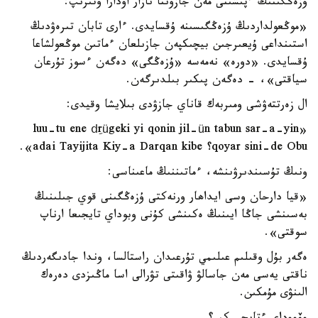
ۇزەڭگىنىڭ ءپىشىنى مەن جازۋىنا نازار اۋدارا وتىرىپ:
«موڭعولداردىڭ ۇزەڭگىسىنە ۇقسايدى. ءارى تابان تىرەۋدىڭ
استىنداعى ۇيعىرجىن بيچىكپەن جازىلعان ءماتىن موڭعولشاعا
ۇقسايدى. «دورە» نەمەسە «ۇزەڭگى» دەگەن ءسوز تۇرعان
سياقتى»، - دەگەن پىكىر بىلدىرگەن.
ال زەرتتەۋشى ومىربەك قاناي جازۋدى بىلايشا وقيدى:
«luu-tu ene dِrügeki yi qonin jil-ün tabun sar-a-yin
qoyar sini-de Obu؟ adai Tayijita Kiy-a Darqan kibe».
ونىڭ تۇسىندىرۋىنشە، ءماتىننىڭ ماعىناسى:
«قيا دارحان وسى ايداھار ورنەكتى ۇزەڭگىنى قوي جىلىنىڭ
بەسىنشى جاڭا ايىنىڭ ەكىنشى كۇنى وبوداي تايجىعا ارناپ
سوقتى».
ەگەر بۇل وقىلىم عىلىمي تۇرعىدان راستالسا، وندا جادىگەردىڭ
ناقتى يەسى مەن جاسالۋ ۋاقىتى تۋرالى اسا ماڭىزدى دەرەك
الىنۋى مۇمكىن.