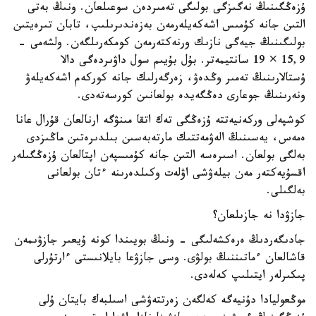
ۇزەڭگىنىڭ نەگىزگى بولىگى تەمىردەن سوعىلعان. ونىڭ بەتى
التىن جانە كۇمىس اشەكەيلەرمەن بەزەندىرىلىپ، تابان تىرەيتىن
بولىگىنىڭ جيەگى نازىك ورنەكتەرمەن كومكەرىلگەن. ولشەمى -
15,9 × 19 سانتيمەتر. بۇل بۇيىم سول داۋىردەگى دالا
ۇستالارىنىڭ تەمىر وڭدەۋ، زەرگەرلىك جانە كوركەم اشەكەيلەۋ
ونەرىنىڭ جوعارى دەڭگەيدە بولعانىن كورسەتەدى.
كوشپەلى وركەنيەتتە ۇزەڭگى تەك اتقا مىنۋگە ارنالعان قۇرال عانا
ەمەس، يەسىنىڭ الەۋمەتتىك مارتەبەسىن بىلدىرەتىن ماڭىزدى
بەلگى بولعان. اسىرەسە التىن جانە كۇمىسپەن اپتالعان ۇزەڭگىلەر
اقسۇيەكتەر مەن بيلەۋشى اۋلەت وكىلدەرىنە ءتان بولعانى
بەلگىلى.
جازۋدا نە جازىلعان؟
جادىگەردىڭ ەرەكشەلىگى - ونىڭ بويىندا كونە ۇيعىر جازۋىمەن
قاشالعان ءماتىننىڭ بولۋى. وسى جازۋعا بايلانىستى ءارتۇرلى
پىكىرلەر ايتىلىپ كەلەدى.
موڭعوليادا دۇنيەگە كەلگەن زەرتتەۋشى اسىلبەك بايتان ۇلى