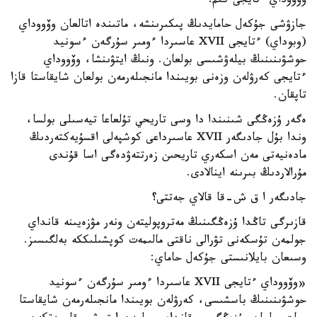
وۆووداي ءتايجى كىم؟
جازۋشى جۇكەل حامايدىڭ پىكىرىنشە، ماتىندە اتالعان وۆووداي
(وبوداي) ءتايجى XVII عاسىردا ءومىر سۇرگەن ءسونيد
حوشۋىنىنىڭ بيلەۋشىسى بولعان. ونىڭ ايتۋىنشا، وۆووداي
ءتايجى كەرۋلەن وزەنى بويىندا مانجىلەرمەن بولعان شايقاستا قازا
تاپقان.
ەگەر ۇزەڭگى شىنىندا دا وسى تاريحي تۇلعاعا تيەسىلى بولسا،
وندا بۇل جادىگەر XVII عاسىرداعى كوشپەلى اقسۇيەكتەردىڭ
مادەنيەتى مەن اسكەري تاريحىن زەرتتەۋدەگى اسا قۇندى
مۇرالاردىڭ بىرىنە اينالادى.
جادىگەر ا ق ش-قا قالاي جەتتى؟
قازىرگى تاڭدا ۇزەڭگىنىڭ مەتروپوليتەن ونەر مۋزەيىنە قانداي
جولمەن تۇسكەنى تۋرالى ناقتى مالىمەت كوپشىلىككە بەلگىسىز.
وسىعان بايلانىستى جۇكەل حاماي:
«وۆووداي ءتايجى XVII عاسىردا ءومىر سۇرگەن ءسونيد
حوشۋىنىنىڭ باسشىسى، كەرۋلەن بويىندا مانجىلەرمەن شايقاستا