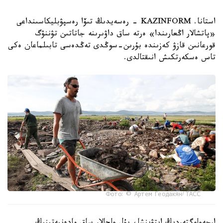
استانا. KAZINFORM - رەسەيدىڭ تىۆا رەسپۋبليكاسىنداعى
«پاتشالار اڭعارىندا» ەرتە ساق داۋىرىنە جاتاتىن تۋننۋگ
قورعانىن قازۋ كەزىندە بۇرىن-سوڭدى تەڭدەسى تابىلماعان ەكى
تاس ەسكەرتكىش انىقتالدى.
Фото: © Артем Геодакян/ ТАСС