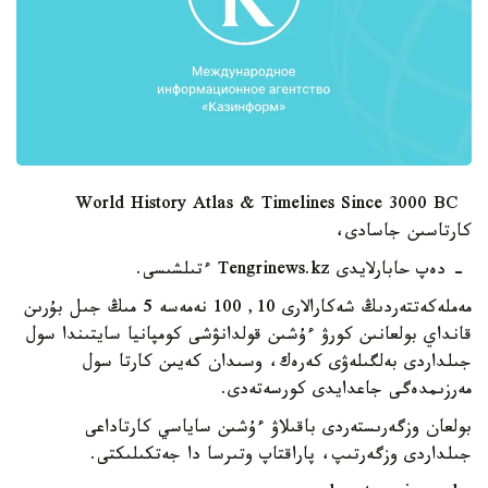
World History Atlas & Timelines Since 3000 BC
كارتاسىن جاسادى،
- دەپ حابارلايدى Tengrinews.kz ءتىلشىسى.
مەملەكەتتەردىڭ شەكارالارى 10, 100 نەمەسە 5 مىڭ جىل بۇرىن
قانداي بولعانىن كورۋ ءۇشىن قولدانۋشى كومپانيا سايتىندا سول
جىلداردى بەلگىلەۋى كەرەك، وسىدان كەيىن كارتا سول
مەرزىمدەگى جاعدايدى كورسەتەدى.
بولعان وزگەرىستەردى باقىلاۋ ءۇشىن ساياسي كارتاداعى
جىلداردى وزگەرتىپ، پاراقتاپ وتىرسا دا جەتكىلىكتى.