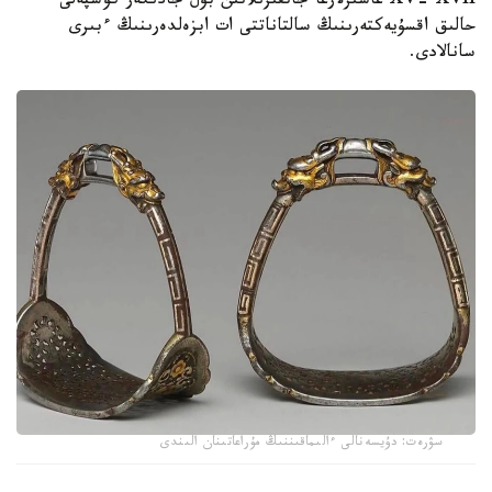
XV- XVII عاسىرلارعا جاتقىزىلاتىن بۇل جادىگەر كوشپەلى
حالىق اقسۇيەكتەرىنىڭ سالتاناتتى ات ابزەلدەرىنىڭ ءبىرى
سانالادى.
سۋرەت: دۇيسەنالى ءالىماقىننىڭ مۇراعاتىنان الىندى