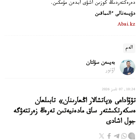
دەرەكتەردىڭ كوزىن اشۋى ابدەن مۇمكىن.
دۇيسەنالى ءالىماقىن
Abai.kz
الەم
بەيسەن سۇلتان
اۆتور
10:24, 07 تامىز 2026
تۋۆاداعى «پاتشالار اڭعارىنان» تابىلعان
ەسكەرتكىشتەر ساق مادەنيەتىن تەرەڭ زەرتتەۋگە
جول اشادى