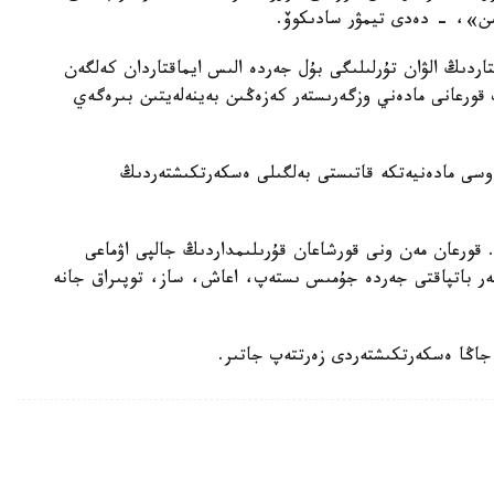
ىن»، - دەدى تيمۋر سادىكوۆ.
تتاردىڭ الۋان تۇرلىلىگى بۇل جەردە الىس ايماقتاردان كەلگەن
قورعانى مادەني وزگەرىستەر كەزەڭىن بەينەلەيتىن بىرەگەي
 وسى مادەنيەتكە قاتىستى بەلگىلى ەسكەرتكىشتەردىڭ
 قورعان مەن ونى قورشاعان قۇرىلىمداردىڭ جالپى اۋماعى
ەولوگتەر باتپاقتى جەردە جۇمىس ىستەپ، اعاش، ساز، توپىراق جانە
ى جاڭا ەسكەرتكىشتەردى زەرتتەپ جاتىر.