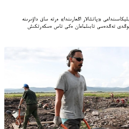
ىۆا رەسپۋبليكاسىنداعى «پاتشالار اڭعارىندا» ەرتە ساق داۋىرىنە
-سوڭدى تەڭدەسى تابىلماعان ەكى تاس ەسكەرتكىش