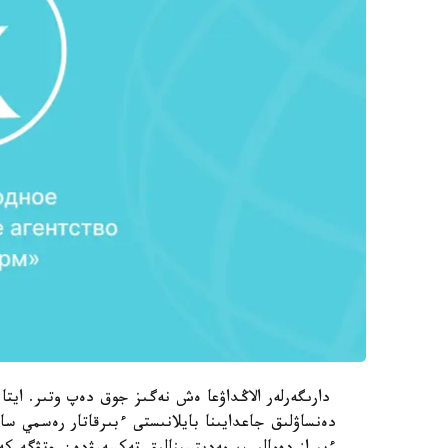
دارىگەرلەر الاڭداۋعا ەش نەگىز جوق دەپ وتىر. ايت
دەنساۋلىق جاعدايىنا بايلانىستى ءبىرقاتار رەسمي سا