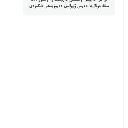
ا ق ش كەيبىر ءوتىنىش بەرۋشىلەر ءۇشىن 250
مىڭ دوللارعا دەيىن ۆيزالىق دەپوزيتتەر ەنگىزدى