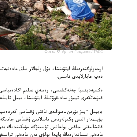
Фото: © Артем Геодакян/ ТАСС
ارحەولوگتەردىڭ ايتۋىنشا، بۇل ولجالار ساق مادەنيەت
دەپ حابارلايدى تاسس.
ەكسپەديتسيا جەتەكشىسى، رەسەي عىلىم اكادەمياسى م
قىزمەتكەرى تيمۋر سادىقوۆتىڭ ايتۋىنشا، بيىل تابىلع
«بيىل ءبىز بۇرىن-سوڭدى ناقتى ۇقساسى كەزدەسپەگەن
بۇيىمدار الىس وڭىرلەردەن تابىلاتىن ۇقساس جادىگەرل
قانشالىقتى جاقىن بولعانىن تۇسىنۋگە مۇمكىندىك بە
مادەني نىسانداردىڭ پايدا بولۋى مەن مادەني ترانسف