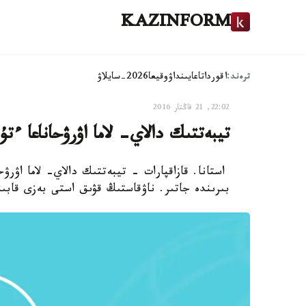
KAZINFORM
ترەند:
اقوردا
تاعايىنداۋ
وقيعا
2026-سايلاۋ
22:02, 21 قاڭتار 2016
تيبەتتىك دالاي- لاما اۋرۋحاناعا ءت
استانا. قازاقپارات - تيبەتتىك دالاي- لاما اۋرۋ
بىرىندە جاتىر. ناۋقاستىڭ قۋىق استى بەزى قابى