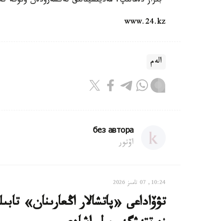
ءبىراز دەمالىپ، مەديتسينالىق تەكسەرۋدەن وتۋگە 
www.24.kz
الەم
без автора
اۆتور
10:24, 07 تامىز 2026
تۋۆاداعى «پاتشالار اڭعارىنان» تاب