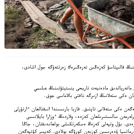
ىنىڭ قالىپتاسۋ كەزەڭىن تەرەڭىرەك زەرتتەۋگە جول اشادى،
اتەريالدىق مادەنيەت تاريحى ينستيتۋتىنىڭ عىلىمي
ان ەكى ستەلانىڭ ازىرگە ناقتى بالاماسى جوق.
 ەكى ستەلانى تاپتىق. قازبا بارىسىندا انىقتالعان ءارتۇرلى
ەرمەن سالىستىرىلعان كەزدە، ولاردىڭ ءوزارا بايلانىسى
رەدى. بۇل وتپەلى كەزەڭ ەسكەرتكىشى بولعاندىقتان، جاڭا
ورماتسيا ۇدەرىسىن كوزبەن كورۋگە بولادى. كەيبىر كۇتپەگەن