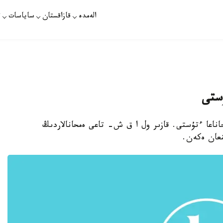
الەمدە
قازاقستان
ساياسات
ت
ۇستى
حاناعا ءتۇستى. قازىر ول ا ق ش- تاعى ەمحانالاردىڭ
نعان ەكەن.