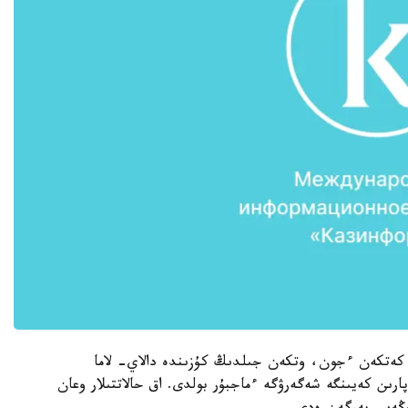
ا كەتكەن ءجون، وتكەن جىلدىڭ كۇزىندە دالاي- لاما
پارىن كەيىنگە شەگەرۋگە ءماجبۇر بولدى. اق حالاتتىلار وعان