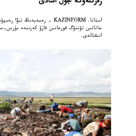
زەرتتەۋگە جول اشادى
استانا. KAZINFORM - رەسەيدىڭ ت
جاتاتىن تۋننۋگ قورعانىن قازۋ كەزىندە بۇرىن
انىقتالدى.