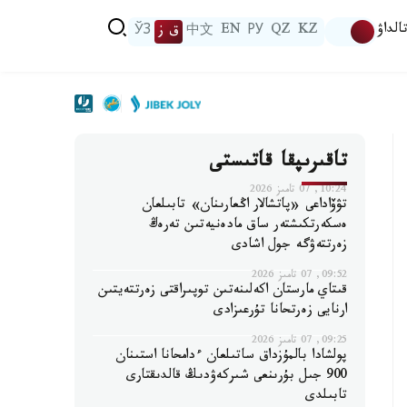
الداۋ
KZ
QZ
РУ
EN
中文
ق ز
ЎЗ
تاقىرىپقا قاتىستى
10:24, 07 تامىز 2026
تۋۆاداعى «پاتشالار اڭعارىنان» تابىلعان
ەسكەرتكىشتەر ساق مادەنيەتىن تەرەڭ
زەرتتەۋگە جول اشادى
09:52, 07 تامىز 2026
قىتاي مارستان اكەلىنەتىن توپىراقتى زەرتتەيتىن
ارنايى زەرتحانا تۇرعىزادى
09:25, 07 تامىز 2026
پولشادا بالمۇزداق ساتىلعان ءدامحانا استىنان
900 جىل بۇرىنعى شىركەۋدىڭ قالدىقتارى
تابىلدى