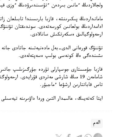
ولجالاردىڭ ءمانىن بىردەن ءتۇسىندىرۋدىڭ ءوزى قي
مامانداردىڭ پىكىرىنشە، قازبا بارىسىندا تابىلعان زا
ادامداردىڭ بولعانىن كورسەتەدى. سوندىقتان تۋننۋگ 
ارحەولوگيالىق ەسكەرتكىش سانالادى.
تۋننۋگ قورعانى الدى-بەل مادەنيەتىنە جاتادى جانە
ىشىندەگى ەڭ كونەسى بولىپ ەسەپتەلەدى.
قازبا جۇمىستارى جوسپارلى تۇردە جۇرگىزىلىپ جاتىر.
شامامەن 19 مىڭ شارشى مەتردى قۇرايدى. ارح
تاس قاباتتارىن ارشۋعا ءماجبۇر.
ايتا كەتەيىك، عالىمدار التىن وردا داۋىرىنە تيەسىل
الەم