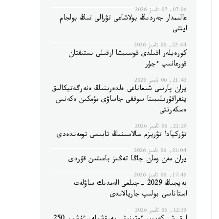
07:06, 07 تامىز 2026
عالىمدار جەردىڭ بولاشاعى تۋرالى تىڭ بولجام
ايتتى
22:44, 06 تامىز 2026
كورەيلەر اقىلدى قوسىمشا ارقىلى ىستىقتان
قورعانىپ ءجۇر
21:43, 06 تامىز 2026
يران پارسى شىعاناعى ەلدەرىنىڭ ەنەرگەتيكالىق
ينفراقۇرىلىمىنا سوققى جاساۋى مۇمكىن ەكەنىن
ەسكەرتتى
21:29, 06 تامىز 2026
تۇركيادا تۋريزم سالاسىنىڭ تابىسى تومەندەدى
21:04, 06 تامىز 2026
يران مەن ومان جاڭا تەڭىز باعىتىن قۇردى
17:46, 06 تامىز 2026
بەيجىڭ 2029 -جىلعى الەمدىك ساۋلەت
استاناسى بولىپ جاريالاندى
12:39, 06 تامىز 2026