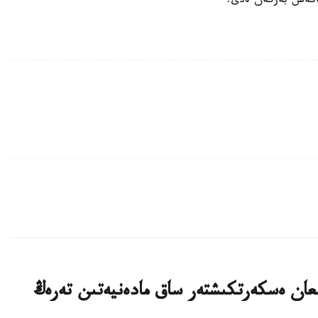
كەڭەس بەرگەن ەدى.
ىلعان ەسكەرتكىشتەر ساق مادەنيەتىن تەرەڭ