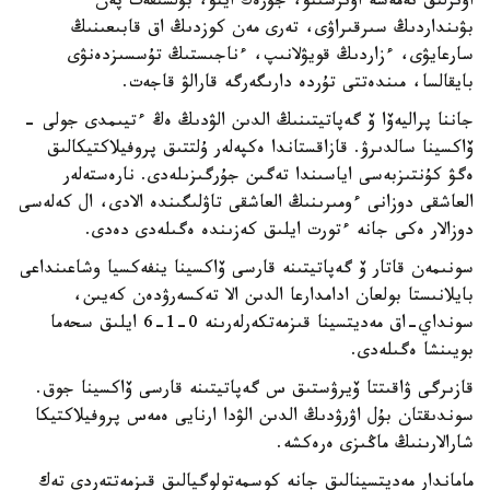
اۋىرلىق نەمەسە اۋىرسىنۋ، جۇرەك اينۋ، بۇلشىقەت پەن
بۋىنداردىڭ سىرقىراۋى، تەرى مەن كوزدىڭ اق قابىعىنىڭ
سارعايۋى، ءزاردىڭ قويۋلانىپ، ءناجىستىڭ تۇسسىزدەنۋى
بايقالسا، مىندەتتى تۇردە دارىگەرگە قارالۋ قاجەت.
جاننا پراليەۆا ۆ گەپاتيتىنىڭ الدىن الۋدىڭ ەڭ ءتيىمدى جولى -
ۆاكسينا سالدىرۋ. قازاقستاندا ەكپەلەر ۇلتتىق پروفيلاكتيكالىق
ەگۋ كۇنتىزبەسى اياسىندا تەگىن جۇرگىزىلەدى. نارەستەلەر
العاشقى دوزانى ءومىرىنىڭ العاشقى تاۋلىگىندە الادى، ال كەلەسى
دوزالار ەكى جانە ءتورت ايلىق كەزىندە ەگىلەدى دەدى.
سونىمەن قاتار ۆ گەپاتيتىنە قارسى ۆاكسينا ينفەكسيا وشاعىنداعى
بايلانىستا بولعان ادامدارعا الدىن الا تەكسەرۋدەن كەيىن،
سونداي-اق مەديتسينا قىزمەتكەرلەرىنە 0-1-6 ايلىق سحەما
بويىنشا ەگىلەدى.
قازىرگى ۋاقىتتا ۆيرۋستىق س گەپاتيتىنە قارسى ۆاكسينا جوق.
سوندىقتان بۇل اۋرۋدىڭ الدىن الۋدا ارنايى ەمەس پروفيلاكتيكا
شارالارىنىڭ ماڭىزى ەرەكشە.
ماماندار مەديتسينالىق جانە كوسمەتولوگيالىق قىزمەتتەردى تەك