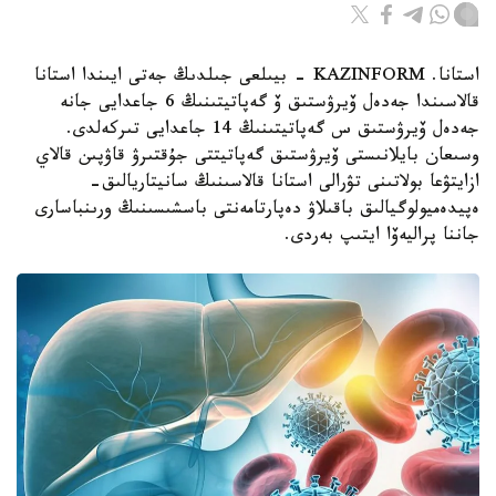
استانا. KAZINFORM - بيىلعى جىلدىڭ جەتى ايىندا استانا
قالاسىندا جەدەل ۆيرۋستىق ۆ گەپاتيتىنىڭ 6 جاعدايى جانە
جەدەل ۆيرۋستىق س گەپاتيتىنىڭ 14 جاعدايى تىركەلدى.
وسىعان بايلانىستى ۆيرۋستىق گەپاتيتتى جۇقتىرۋ قاۋپىن قالاي
ازايتۋعا بولاتىنى تۋرالى استانا قالاسىنىڭ سانيتاريالىق-
ەپيدەميولوگيالىق باقىلاۋ دەپارتامەنتى باسشىسىنىڭ ورىنباسارى
جاننا پراليەۆا ايتىپ بەردى.