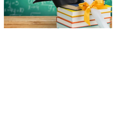
Фото: Министерство науки и высшего образования РК.
مەملەكەتتىك ءبىلىم بەرۋ تاپسىرىسى ەڭبەك نارىعىنىڭ بىلىكتى
كادرلارعا قاجەتتىلىگىنە سايكەس قالىپتاستىرىلادى. بيىل
گرانتتاردىڭ %60 ى ينجەنەرلىك- تەحنيكالىق، %20 ى
پەداگوگيكالىق، ال %20 ى باسقا باعىتتارعا ءبولىندى.
2026-2027 وقۋ جىلىنا باكالاۆريات باعدارلامالارى بويىنشا
شامامەن 75 مىڭ ءبىلىم بەرۋ گرانتى قاراستىرىلدى.
كونكۋرسقا 127 مىڭعا جۋىق ءوتىنىش قابىلدانىپ، گرانتتار ۇ ب
ت ناتيجەلەرى، تالاپكەرلەردىڭ تاڭداۋى جانە زاڭنامادا
بەلگىلەنگەن كۆوتالار ەسكەرىلە وتىرىپ تاعايىندالدى.
تالاپكەرلەر اراسىندا «اۋدارما ءىسى»، «حالىقارالىق قاتىناستار»،