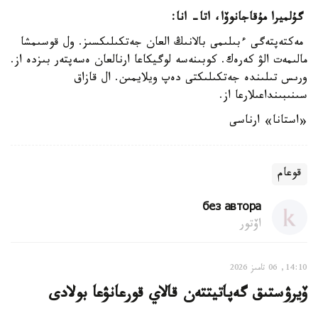
گۇلميرا مۇقاجانوۆا، اتا- انا:
مەكتەپتەگى ءبىلىمى بالانىڭ العان جەتكىلىكسىز. ول قوسىمشا
مالىمەت الۋ كەرەك. كوبىنەسە لوگيكاعا ارنالعان ەسەپتەر بىزدە از.
ورىس تىلىندە جەتكىلىكتى دەپ ويلايمىن. ال قازاق
سىنىبىنداعىلارعا از.
«استانا» ارناسى
قوعام
без автора
اۆتور
14:10, 06 تامىز 2026
ۆيرۋستىق گەپاتيتتەن قالاي قورعانۋعا بولادى