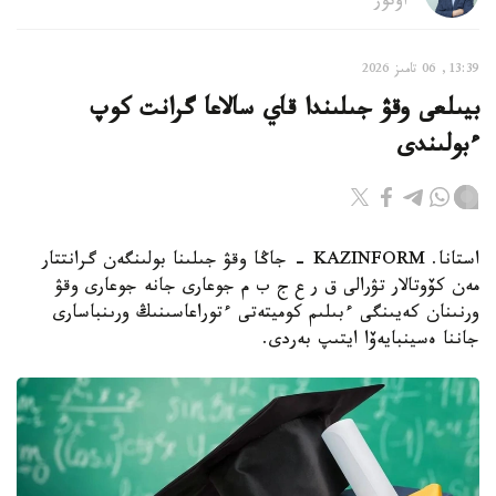
اۆتور
13:39, 06 تامىز 2026
بيىلعى وقۋ جىلىندا قاي سالاعا گرانت كوپ
ءبولىندى
استانا. KAZINFORM - جاڭا وقۋ جىلىنا بولىنگەن گرانتتار
مەن كۆوتالار تۋرالى ق ر ع ج ب م جوعارى جانە جوعارى وقۋ
ورنىنان كەيىنگى ءبىلىم كوميتەتى ءتوراعاسىنىڭ ورىنباسارى
جاننا ەسينبايەۆا ايتىپ بەردى.