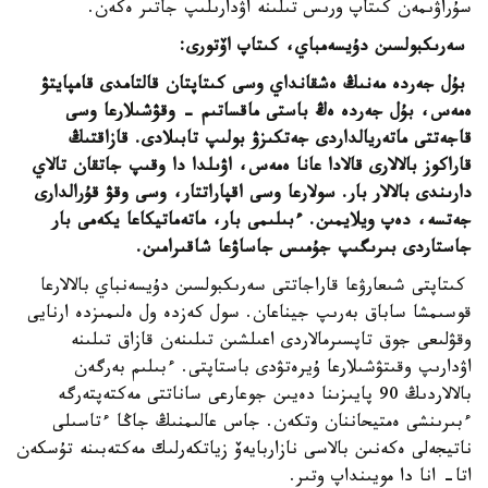
سۇراۋىمەن كىتاپ ورىس تىلىنە اۋدارىلىپ جاتىر ەكەن.
سەرىكبولسىن دۇيسەمباي، كىتاپ اۆتورى:
بۇل جەردە مەنىڭ ەشقانداي وسى كىتاپتان قالتامدى قامپايتۋ
ەمەس، بۇل جەردە ەڭ باستى ماقساتىم - وقۋشىلارعا وسى
قاجەتتى ماتەريالداردى جەتكىزۋ بولىپ تابىلادى. قازاقتىڭ
قاراكوز بالالارى قالادا عانا ەمەس، اۋىلدا دا وقىپ جاتقان تالاي
دارىندى بالالار بار. سولارعا وسى اقپاراتتار، وسى وقۋ قۇرالدارى
جەتسە، دەپ ويلايمىن. ءبىلىمى بار، ماتەماتيكاعا يكەمى بار
جاستاردى بىرىگىپ جۇمىس جاساۋعا شاقىرامىن.
كىتاپتى شىعارۋعا قاراجاتتى سەرىكبولسىن دۇيسەنباي بالالارعا
قوسىمشا ساباق بەرىپ جيناعان. سول كەزدە ول ەلىمىزدە ارنايى
وقۋلىعى جوق تاپسىرمالاردى اعىلشىن تىلىنەن قازاق تىلىنە
اۋدارىپ وقىتۋشىلارعا ۇيرەتۋدى باستاپتى. ءبىلىم بەرگەن
بالالاردىڭ 90 پايىزىنا دەيىن جوعارعى ساناتتى مەكتەپتەرگە
ءبىرىنشى ەمتيحاننان وتكەن. جاس عالىمنىڭ جاڭا ءتاسىلى
ناتيجەلى ەكەنىن بالاسى نازاربايەۆ زياتكەرلىك مەكتەبىنە تۇسكەن
اتا- انا دا مويىنداپ وتىر.