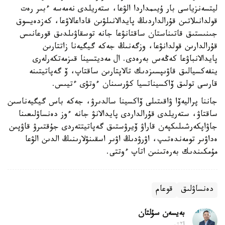
ليتسەنزياسى بار ۇيىمداردا الۋعا، ستەريلدى نەمەسە ءبىر رەت
قولدانىلاتىن قۇرالداردىڭ پايدالانىلۋىن قاداعالاۋعا، كەزدەيسوق
جىنىستىق قاتىناستان ساقتانۋعا جانە توسقاۋىلدىق قورعانىس
قۇرالدارىن قولدانۋعا، وزگەنىڭ جەكە گيگيەنا زاتتارىن
پايدالانباۋعا كەڭەس بەرەدى. ال مەديتسينا قىزمەتكەرلەرى
ينفەكسيالىق قاۋىپسىزدىك تالاپتارىن ساقتاپ، ۆ گەپاتيتىنە
قارسى تولىق ۆاكسيناتسيا كۋرسىنان ءوتۋى ءتيىس.
جاننا پراليەۆا ۋاقىتىلى ۆاكسينا سالدىرۋ، جەكە باس گيگيەناسىن
ساقتاۋ، ستەريلدى قۇرالداردى پايدالانۋ جانە ءوز دەنساۋلىعىنا
جاۋاپكەرشىلىكپەن قاراۋ ۆيرۋستىق گەپاتيتتەردى جۇقتىرۋ قاۋپىن
ەداۋىر تومەندەتىپ، اۋرۋدىڭ اۋىر اسقىنۋلارىنىڭ الدىن الۋعا
مۇمكىندىك بەرەتىنىن اتاپ ءوتتى.
دەنساۋلىق
قوعام
بەيسەن سۇلتان