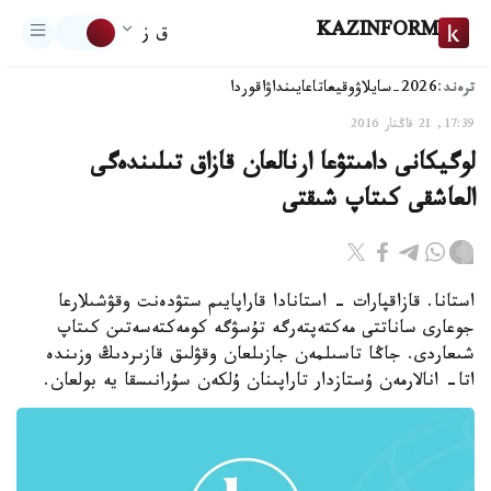
KAZINFORM
ق ز
ترەند:
2026-سايلاۋ
وقيعا
تاعايىنداۋ
اقوردا
17:39, 21 قاڭتار 2016
لوگيكانى دامىتۋعا ارنالعان قازاق تىلىندەگى
العاشقى كىتاپ شىقتى
استانا. قازاقپارات - استانادا قاراپايىم ستۋدەنت وقۋشىلارعا
جوعارى ساناتتى مەكتەپتەرگە تۇسۋگە كومەكتەسەتىن كىتاپ
شىعاردى. جاڭا تاسىلمەن جازىلعان وقۋلىق قازىردىڭ وزىندە
اتا- انالارمەن ۇستازدار تاراپىنان ۇلكەن سۇرانىسقا يە بولعان.