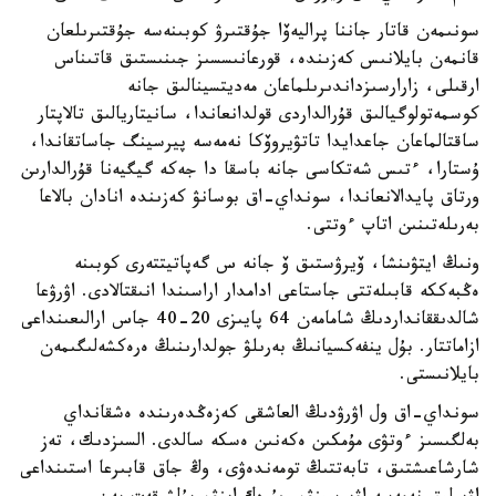
سونىمەن قاتار جاننا پراليەۆا جۇقتىرۋ كوبىنەسە جۇقتىرىلعان
قانمەن بايلانىس كەزىندە، قورعانىسسىز جىنىستىق قاتىناس
ارقىلى، زارارسىزداندىرىلماعان مەديتسينالىق جانە
كوسمەتولوگيالىق قۇرالداردى قولدانعاندا، سانيتاريالىق تالاپتار
ساقتالماعان جاعدايدا تاتۋيروۆكا نەمەسە پيرسينگ جاساتقاندا،
ۇستارا، ءتىس شەتكاسى جانە باسقا دا جەكە گيگيەنا قۇرالدارىن
ورتاق پايدالانعاندا، سونداي-اق بوسانۋ كەزىندە انادان بالاعا
بەرىلەتىنىن اتاپ ءوتتى.
ونىڭ ايتۋىنشا، ۆيرۋستىق ۆ جانە س گەپاتيتتەرى كوبىنە
ەڭبەككە قابىلەتتى جاستاعى ادامدار اراسىندا انىقتالادى. اۋرۋعا
شالدىققانداردىڭ شامامەن 64 پايىزى 20-40 جاس ارالىعىنداعى
ازاماتتار. بۇل ينفەكسيانىڭ بەرىلۋ جولدارىنىڭ ەرەكشەلىگىمەن
بايلانىستى.
سونداي-اق ول اۋرۋدىڭ العاشقى كەزەڭدەرىندە ەشقانداي
بەلگىسىز ءوتۋى مۇمكىن ەكەنىن ەسكە سالدى. السىزدىك، تەز
شارشاعىشتىق، تابەتتىڭ تومەندەۋى، وڭ جاق قابىرعا استىنداعى