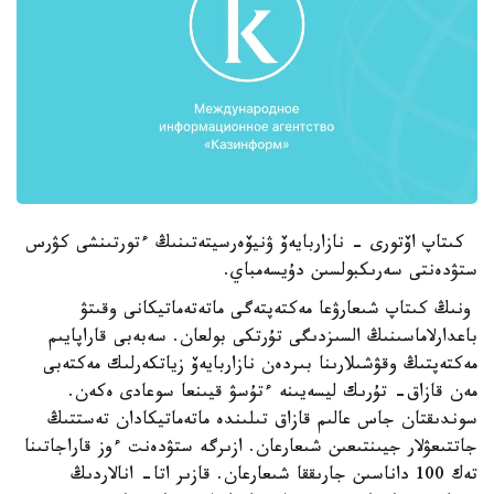
كىتاپ اۆتورى - نازاربايەۆ ۋنيۆەرسيتەتىنىڭ ءتورتىنشى كۋرس
ستۋدەنتى سەرىكبولسىن دۇيسەمباي.
ونىڭ كىتاپ شىعارۋعا مەكتەپتەگى ماتەتەماتيكانى وقىتۋ
باعدارلاماسىنىڭ السىزدىگى تۇرتكى بولعان. سەبەبى قاراپايىم
مەكتەپتىڭ وقۋشىلارىنا بىردەن نازاربايەۆ زياتكەرلىك مەكتەبى
مەن قازاق- تۇرىك ليسەيىنە ءتۇسۋ قيىنعا سوعادى ەكەن.
سوندىقتان جاس عالىم قازاق تىلىندە ماتەماتيكادان تەستتىڭ
جاتتىعۋلار جيىنتىعىن شىعارعان. ازىرگە ستۋدەنت ءوز قاراجاتىنا
تەك 100 داناسىن جارىققا شىعارعان. قازىر اتا- انالاردىڭ