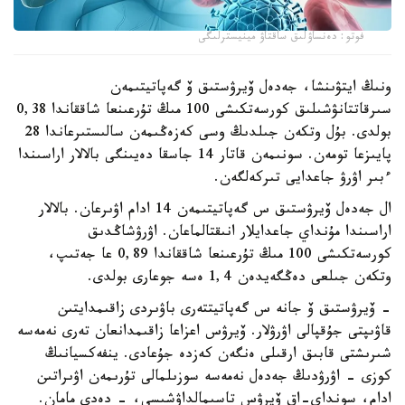
فوتو: دەنساۋلىق ساقتاۋ مينيسترلىگى
ونىڭ ايتۋىنشا، جەدەل ۆيرۋستىق ۆ گەپاتيتىمەن
سىرقاتتانۋشىلىق كورسەتكىشى 100 مىڭ تۇرعىنعا شاققاندا 0,38
بولدى. بۇل وتكەن جىلدىڭ وسى كەزەڭىمەن سالىستىرعاندا 28
پايىزعا تومەن. سونىمەن قاتار 14 جاسقا دەيىنگى بالالار اراسىندا
ءبىر اۋرۋ جاعدايى تىركەلگەن.
ال جەدەل ۆيرۋستىق س گەپاتيتىمەن 14 ادام اۋىرعان. بالالار
اراسىندا مۇنداي جاعدايلار انىقتالماعان. اۋرۋشاڭدىق
كورسەتكىشى 100 مىڭ تۇرعىنعا شاققاندا 0,89 عا جەتىپ،
وتكەن جىلعى دەڭگەيدەن 1,4 ەسە جوعارى بولدى.
- ۆيرۋستىق ۆ جانە س گەپاتيتتەرى باۋىردى زاقىمدايتىن
قاۋىپتى جۇقپالى اۋرۋلار. ۆيرۋس اعزاعا زاقىمدانعان تەرى نەمەسە
شىرىشتى قابىق ارقىلى ەنگەن كەزدە جۇعادى. ينفەكسيانىڭ
كوزى - اۋرۋدىڭ جەدەل نەمەسە سوزىلمالى تۇرىمەن اۋىراتىن
ادام، سونداي-اق ۆيرۋس تاسىمالداۋشىسى، - دەدى مامان.