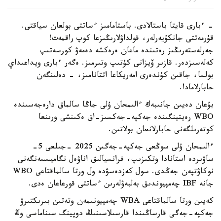
- ءبارى قايتا باستالادى. باستامامىز ءساتتى بولعان سياقتى.
قۇرمەتتى جانكۇيەرلەر، قولداۋلارىڭىزعا كوپ راقمەت!
جەرلەستەرىڭىز رەتىندە ماعان ەرەكشە دەمەۋ كورسەتىپ
كەلەسىزدەر. قازىر ۆيزانى كۇتىپ وتىرمىز. ەگەر ءبارى ويداعىداي
بولسا، جاقىن كۇندەرى امەريكاعا اتتانامىز، - دەلىنگەن
حابارلامادا.
بۇعان دەيىن جانىبەك ءالىمحان ۇلى جاڭا سالماق دارەجەسىندە
WBO رەيتينگىندە جەكپە-جەكسىز-اق ەكىنشى ورىنعا
كوتەرىلگەنى حابارلانعان بولاتىن.
ءالىمحان ۇلى سوڭعى جەكپە-جەگىن 2025 -جىلعى 5-
ساۋىردە استانادا وتكىزىپ، فرانسيالىق اناۋەل نگاميسسەنگەنى
نوكاۋتپەن جەڭدى. سول كەزدەسۋدە ول ورتا سالماقتاعى WBO
جانە IBF چەمپيوندىق بەلبەۋلەرىن ءساتتى قورعاعان ەدى.
كەيىن ورتا سالماقتاعى WBA چەمپيونىمەن وتەتىن بىرىكتىرۋ
جەكپە-جەگى قارساڭىندا قارسىلاسىنىڭ دوپينگ سىناماسى وڭ