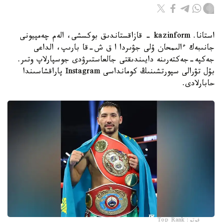
استانا. kazinform - قازاقستاندىق بوكسشى، الەم چەمپيونى
جانىبەك ءالىمحان ۇلى جۋىردا ا ق ش-قا بارىپ، الداعى
جەكپە-جەكتەرىنە دايىندىقتى جالعاستىرۋدى جوسپارلاپ وتىر.
بۇل تۋرالى سپورتشىنىڭ كومانداسى Instagram پاراقشاسىندا
حابارلادى.
فوتو: Top Rank