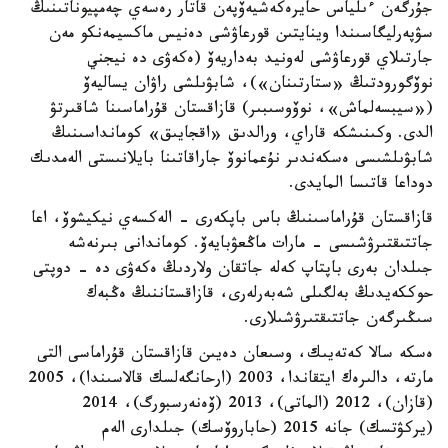
جۇرگەن ءىلياس حايرەكەشيەۆپەن قاتار رەسەي چەمپيوناتىنىڭ
سۋپەرليگاسىندا وينايتىن قورعاۋشى دەنيس ماكسيمەنكو مەن
جارتىلاي قورعاۋشى لەونيد بەداريەۆ (ەكەۋى دە نيجني
نوۆگورودتىڭ «ستارتىنان»)، شابۋىلشى راۋان يساليەۆ
(«سيبسەلماش»، نوۆوسىبىر) قازاقستان قۇراماسىنا شاقىرتۋ
الدى. وكىنىشكە قاراي، ورالدىق «اقجايىق» كومانداسىنىڭ
شابۋىلشىسى ەسكەندىر نۇعمانوۆ جاراقاتىنا بايلانىستى الەمدىك
دوداعا قاتىسا المايدى.
قازاقستان قۇراماسىنىڭ باس باپكەرى - الەكسەي نيكيشوۆ، اعا
جاتتىقتىرۋشىسى - مارات ماڭعۋبايەۆ. كوماندانى بىرنەشە
جىلدان بەرى باپتاپ كەلە جاتقان ولاردىڭ ەكەۋى دە - دوپتى
حوككەيدىڭ بەلگىلى شەبەرلەرى، قازاقستاننىڭ ەڭبەك
سىڭىرگەن جاتتىقتىرۋشىلارى.
ەسكە سالا كەتەيىك، وسىعان دەيىن قازاقستان قۇراماسى التى
مارتە، دالىرەك ايتقاندا، 2003 (ارحانگەلسك قالاسىندا)، 2005
(قازان)، 2012 (الماتى)، 2013 (ۆەنەرسبورگ)، 2014
(يركۋتسك) جانە 2015 (حاباروۆسك) جىلدارى الەم