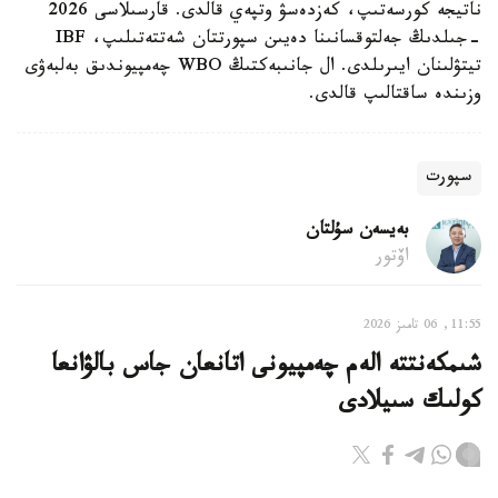
ناتيجە كورسەتىپ، كەزدەسۋ وتپەي قالدى. قارسىلاسى 2026
-جىلدىڭ جەلتوقسانىنا دەيىن سپورتتان شەتتەتىلىپ، IBF
تيتۋلىنان ايىرىلدى. ال جانىبەكتىڭ WBO چەمپيوندىق بەلبەۋى
وزىندە ساقتالىپ قالدى.
سپورت
بەيسەن سۇلتان
اۆتور
11:55, 06 تامىز 2026
شىمكەنتتە الەم چەمپيونى اتانعان جاس بالۋانعا
كولىك سىيلادى