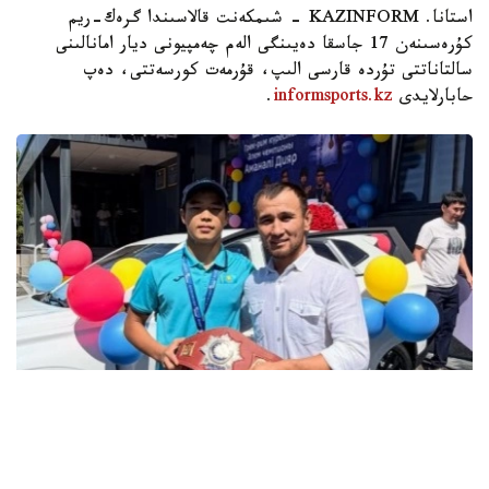
استانا. KAZINFORM - شىمكەنت قالاسىندا گرەك-ريم
كۇرەسىنەن 17 جاسقا دەيىنگى الەم چەمپيونى ديار امانالىنى
سالتاناتتى تۇردە قارسى الىپ، قۇرمەت كورسەتتى، دەپ
حابارلايدى
informsports.kz
.
فوتو: instagram.com/ grekoroman_wrestlingkz
باكۋدە وتكەن جاسوسپىرىمدەر اراسىنداعى الەم چەمپيوناتىندا 55
كەلىگە دەيىنگى سالماق دارەجەسىندە التىن مەدال جەڭىپ العان