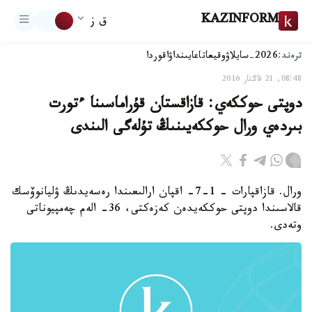
KAZINFORM
ق ز
ترەند:
2026-سايلاۋ
وقيعا
تاعايىنداۋ
اقوردا
08:48, 21 قاڭتار 2016
دوپتى حوككەي: قازاقستان قۇراماسىنا ءتورت
بىردەي ورال حوككەيىنىڭ تۇلەگى الىندى
ورال. قازاقپارات - 1-7- اقپان ارالىعىندا رەسەيدىڭ ۋليانوۆسك
قالاسىندا دوپتى حوككەيدەن كەزەكتى، 36- الەم چەمپيوناتى
وتەدى.