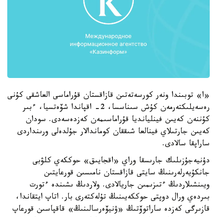
«ا» توبىندا ونەر كورسەتەتىن قازاقستان قۇراماسى العاشقى كۇنى
رەسەيلىكتەرمەن كۇش سىناسسا، 2- اقپاندا شۆەتسيا، ءبىر
كۇننەن كەيىن فينليانديا قۇراماسىمەن كەزدەسەدى. سودان
كەيىن جارتىلاي فينالعا شىققان كوماندالار جۇلدەلى ورىنداردى
ساراپقا سالادى.
دۇنيەجۇزىلىك جارىسقا وراي «اقجايىق» حوككەي كلۋبى
جانكۇيەرلەرىنىڭ سايتى قازاقستان نامىسىن قورعايتىن
ويىنشىلاردىڭ ءتىزىمىن جاريالادى. ولاردىڭ ىشىندە ءتورت
بىردەي ورال دوپتى حوككەيىنىڭ تۇلەكتەرى بار. اتاپ ايتقاندا،
قازىرگى كەزدە ساراتوۆتىڭ «ۋنيۆەرسالىنىڭ» قاقپاسىن قورعاپ