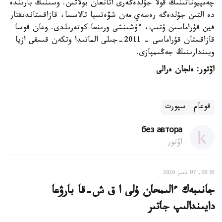
چەمپيوناتىنىڭ قولا جۇلدەگەرى اتانعان بولاتىن. وسىنىڭ بارىندە
دە التىن جۇلدەگە رەسەي مەن شۆەتسيا تالاسسا، قازاقستاندىقتار
فين قۇراماسىن ۇتىپ، ءۇشىنشى ورىنعا كوتەرىلدى. وعان قوسا
قازاقستان قۇراماسى - 2011-جىلى الماتىدا وتكەن قىسقى ازيا
ويىندارىنىڭ جەڭىمپازى.
اۆتور: ەلجان ەرالى
قوعام
سپورت
без автора
اۆتور
08:55, 07 تامىز 2026
جانىبەك ءالىمحان ۇلى ا ق ش-قا بارۋعا
دايىندالىپ جاتىر