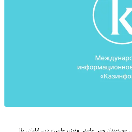
اقتىرعان. سوندىقتان وسى جاستى «قوزى جاسى» دەپ اتاعان. بۇل