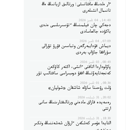
07:15, 05 تامىز 2026
ءار ەلدىڭ ماقتانىشى: ورتالىق ازيانىڭ ەڭ
تانىمال انشىلەرى
14:40, 04 تامىز 2026
دجەكي چان فيلمىنىڭ ءتۇسىرىلىمى ەندى
باكۋدە جالعاسادى
07:09, 04 تامىز 2026
ديماش قۇدايبەرگەن وتباسىن قۇرۋ تۋرالى
سۇراققا جاۋاپ بەردى
08:45, 03 تامىز 2026
پاۆلوداردا اتاقتى ءانشى، اكتەر كاۋكەن
كەنجەتايەۆتىڭ اققۋ دومبىراسى ساقتالىپ تۇر
08:36, 01 تامىز 2026
ۇلت رۋحىنا ساۋلە شاشقان «شولپان»
20:02, 31 شىلدە 2026
رەسەيدە قازاق مادەني ورتالىقتارىنىڭ سانى
ارتتى
18:30, 31 شىلدە 2026
التايدا عۇمىر كەشكەن ءارۋان شەشەننىڭ وتكىر