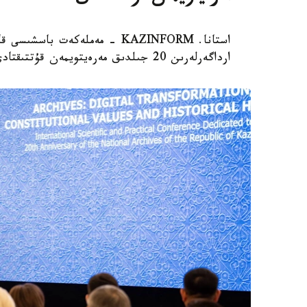
استانا. KAZINFORM - مەملەكەت
ارداگەرلەرىن 20 جىلدىق مەرەيتويمەن قۇتتىقتادى.