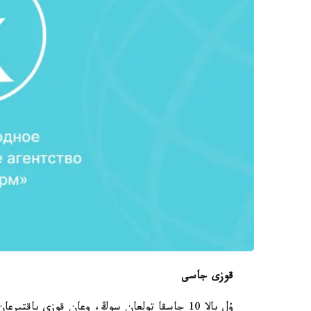
قوزى جاسى
ۇل بالا 10 جاسقا تولعان سوڭ، وعان قوزى ب