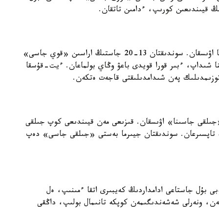
ىڭ قيىندىعىن كورىپ، ءدامىن تاتقان.
بالا 13 جاستان اسقان سوڭ قوزى ەمەس، قوي باعۋعا اۋىسقان. سوندىقتان 13-20 جاستىڭ اراسىن «قوي جاسى»
 شىداپ، ءبىر قورا قويدى باعۋ وڭاي بولماعان. ءيت-قۇسقا
توزىمدىلىك پەن شىدامدىلىقتى قاجەت ەتكەن.
«جىلقى جاسىنا» اۋىسقان. قىزىعى مەن قيىندىعى كوپ جىلقى
عى جىگىتتەرگە تاپسىرعان. سوندىقتان جيىرما بەستى «جىلقى جاسى» دەپ
 بۇل جاستاعى ادامداردىڭ كەيبىرى اتقا ءمىنىپ، ەل
مەن، ونەرلى شەشەندىگىمەن كوپكە تانىمال بولىپ، داڭقى