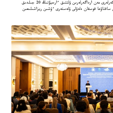
بەردى. مەملەكەت باسشىسى ارحيۆ سالاسىنىڭ قىزمەتكەرلەرى مەن ارداگەرلەرىن ۇلتتىق ءارحيۆتىڭ 20 جىلدىق
 ساقتاۋعا قوسقان ەلەۋلى ۇلەستەرى ءۇشىن ريزاشىلىعىن