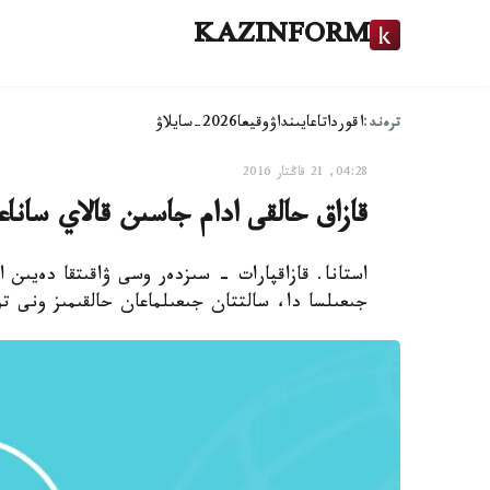
KAZINFORM
ترەند:
اقوردا
تاعايىنداۋ
وقيعا
2026-سايلاۋ
04:28, 21 قاڭتار 2016
قازاق حالقى ادام جاسىن قالاي ساناع
استانا. قازاقپارات - سىزدەر وسى ۋاقىتقا دەيىن 
جىعىلسا دا، سالتتان جىعىلماعان حالقىمىز ونى تو