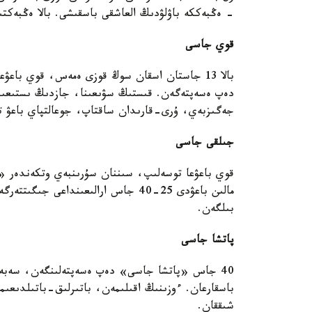
- ەڭبەككە باۋلۋدىڭ العاشقى باسقىشى. بالا ەڭبەكت
قوي جاسى
دەپ ەسەپتەگەن. قىستىڭ سۋىعىنا، جازدىڭ ىستىعىنا
جەگىزبەي، ۇرى-قارىدان ساقتاپ، جوعالتپاي باعۋ 
جىلقى جاسى
قوي باعۋعا توسەلىپ، سىننان سۇرىنبەي وتكەندەر 
مالىن باعۋدى 25-40 جاس ارالىعىندا
بىلگەن.
پاتشا جاسى
40 جاس «پاتشا جاسى» دەپ ەسەپتەلىنگەن، سەبەبى
باسقارعان. ءوزىنىڭ اقىلىمەن، باتىرلىق-باتىلدىعى
شىققان.