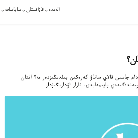
الەمدە
قازاقستان
ساياسات
ت
ان؟
ادام جاسىن قالاي ساناۋ كەرەگىن بىلدىڭىزدەر مە؟ اتتان
مەندەگىدەي پايىمدايدى. نازار اۋدارىڭىزدار.