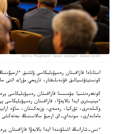
Фото: Мәдениет және ақпарат министрлігі
كونستيتۋتسيالىق قۇندىلىقتار، تاريحي مۇرا» اتتى حال
كونفەرەنتسيا جۇمىسىنا قازاقستان رەسپۋبليكاسى پرە
ءمينيسترى ايدا بالايەۆا، قازاقستان رەسپۋبليكاسى 
وكىلدەرى، تۇركيا، رەسەي، وزبەكستان، ساۋد ارابيا
ماماندارى، سونداي-اق ارحيۆ سالاسىنىڭ جەتەكشى عا
ءىس-شارانىڭ اشىلۋىندا ايدا بالايەۆا قازاقستان پر