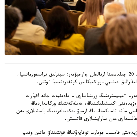
استانادا قازاقستان رەسپۋبليكاسى ۇلتتىق ءارحيۆىنىڭ 20 جىلدىعىنا ارنالعان «ارحيۆتەر: سيفرلىق ترانسفورماتسيا،
ىقارالىق عىلىمي-پراكتيكالىق كونفەرەنتسيا ءوتتى.
مەر- ءمينيسترىنىڭ ورىنباسارى - مادەنيەت جانە اقپارات
پرەزيدەنتى اكىمشىلىگىنىڭ، مەملەكەتتىك ورگانداردىڭ
سى جانە تاجىكستاننىڭ ارحيۆ مەكەمەلەرىنىڭ باسشىلارى مەن
لىمدارى مەن ساراپشىلارى قاتىستى.
ەزيدەنتى قاسىم-جومارت توقايەۆتىڭ قۇتتىقتاۋ حاتىن وقىپ