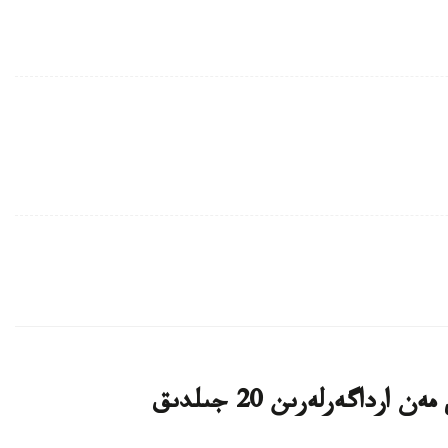
پرەزيدەنت ۇلتتىق ارحيۆتىڭ ۇجىمى مەن ارداگەرلەرىن 20 جىلدىق