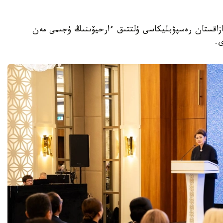
 باسشىسى قازاقستان رەسپۋبليكاسى ۇلتتىق ءارحيۆىنىڭ ۇجىمى مەن