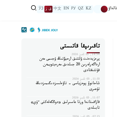
الداۋ
KZ
QZ
РУ
EN
中文
ق ز
ЎЗ
تاقىرىپقا قاتىستى
14:54, 05 تامىز 2026
پرەزيدەنت ۇلتتىق ارحيۆتىڭ ۇجىمى مەن
ارداگەرلەرىن 20 جىلدىق مەرەيتويمەن
قۇتتىقتادى
11:55, 05 تامىز 2026
شاحانوۆ پوەزياسى - تاۋەلسىزدىگىمىزدىڭ
تۇعىرى
11:07, 05 تامىز 2026
قازاقستاندا ورتا عاسىرلىق «دوڭگەلەكتى ءۇي»
تابىلدى