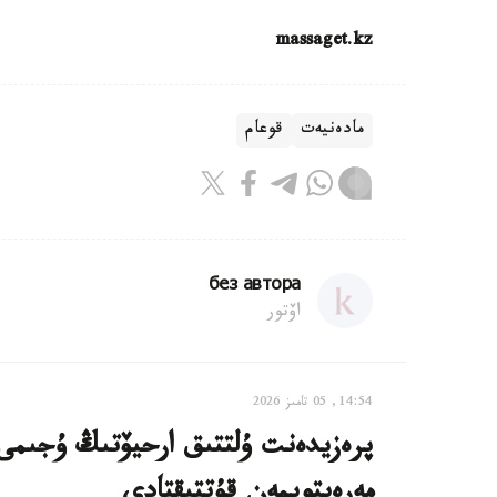
massaget.kz
مادەنيەت
قوعام
без автора
اۆتور
14:54, 05 تامىز 2026
مەرەيتويمەن قۇتتىقتادى