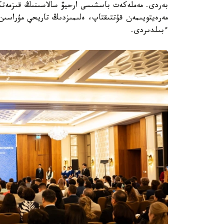
مەرەيتويىمەن قۇتتىقتاپ، ەلىمىزدىڭ تاريحي مۇراسىن
ءبىلدىردى.