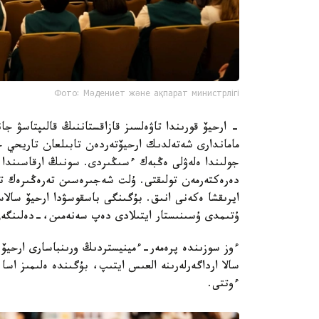
Фото: Мәдениет және ақпарат министрлігі
- ارحيۆ قورىندا تاۋەلسىز قازاقستاننىڭ قالىپتاسۋ جان
ماماندارى شەتەلدىك ارحيۆتەردەن تابىلعان تاريحي 
جولىندا ەلەۋلى ەڭبەك ءسىڭىردى. سونىڭ ارقاسىندا 
دەرەكتەرمەن تولىقتى. ۇلت شەجىرەسىن تەرەڭىرەك ت
ايرىقشا ەكەنى انىق. بۇگىنگى باسقوسۋدا ارحيۆ سالاسى
ۇتىمدى ۇسىنىستار ايتىلادى دەپ سەنەمىن،-دەلىنگەن 
ءوز سوزىندە پرەمەر-ءمينيستردىڭ ورىنباسارى ارحيۆ
سالا ارداگەرلەرىنە العىس ايتىپ، بۇگىندە ەلىمىز اس
ءوتتى.