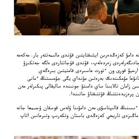
ە دامۋ كەزەڭدەرىن ايشىقتايتىن قۇندى مالىمەتتەر بار. مەكەمە
جادىگەرلەردى زەردەلەپ، قۇندى قۇجاتتاردى ەلگە جەتكىزۋ
ارحيۆ قورى ون ءتورت عاسىردى قامتيتىن بىرەگەي
انۋعا مۇمكىندىك بەرەتىن مۇنداي يگى جۇمىستىڭ ءمانى
ن زامان تالابىنا ساي دامىتۋ جونىندە ساليقالى پىكىرلەر مەن
پرەزيدەنتتىڭ قۇتتىقتاۋ حاتىندا.
 ءىسىنىڭ قالىپتاسۋى مەن دامۋىنا ۇلەس قوسقان ۇجىمعا جانە
ا ماڭىزدى تاريحي كەزەڭدى باستان وتكەرىپ وتىرعانىن اتاپ