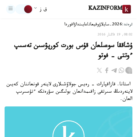
KAZINFORM
ق ز
ترەند:
2026-سايلاۋ
وقيعا
تاعايىنداۋ
اقوردا
08:02, 19 قاڭتار 2016
ۇشاققا سوعىلعان قۇس بورت كورپۋسىن تەسىپ
ءوتتى - فوتو
استانا. قازاقپارات - رەيس جولاۋشىلارى لاينەر قونعاننان كەيىن
لاينەردىڭ سىرتقى زاقىمدانعان بولىگىن سۋرەتكە ءتۇسىرىپ
العان.