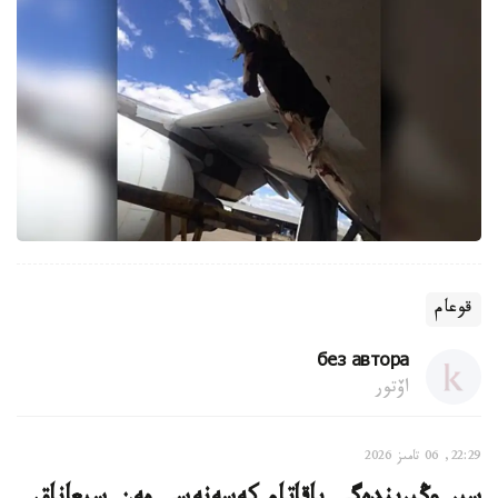
قوعام
без автора
اۆتور
22:29, 06 تامىز 2026