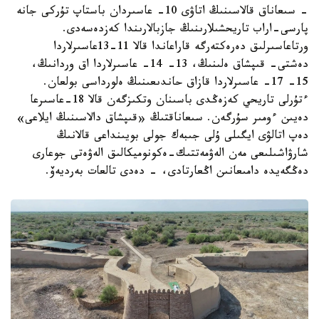
- سىعاناق قالاسىنىڭ اتاۋى 10- عاسىردان باستاپ تۇركى جانە
پارسى-اراب تاريحشىلارىنىڭ جازبالارىندا كەزدەسەدى.
ورتاعاسىرلىق دەرەكتەرگە قاراعاندا قالا 11-13عاسىرلاردا
دەشتى- قىپشاق ەلىنىڭ، 13- 14- عاسىرلاردا اق وردانىڭ،
15- 17- عاسىرلاردا قازاق حاندىعىنىڭ ەلورداسى بولعان.
ءتۇرلى تاريحي كەزەڭدى باسىنان وتكىزگەن قالا 18-عاسىرعا
دەيىن ءومىر سۇرگەن. سىعاناقتىڭ «قىپشاق دالاسىنىڭ ايلاعى»
دەپ اتالۋى ايگىلى ۇلى جىبەك جولى بويىنداعى قالانىڭ
شارۋاشىلىعى مەن الەۋمەتتىك-ەكونوميكالىق الەۋەتى جوعارى
دەڭگەيدە دامىعانىن اڭعارتادى، - دەدى تالعات بەرديەۆ.