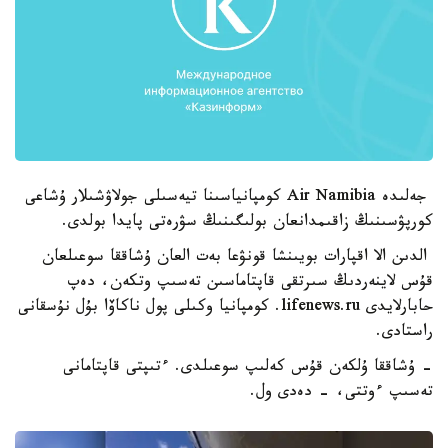
جەلىدە Air Namibia كومپانياسىنا تيەسىلى جولاۋشىلار ۇشاعى
كورپۋسىنىڭ زاقىمدانعان بولىگىنىڭ سۋرەتى پايدا بولدى.
الدىن الا اقپارات بويىنشا قونۋعا بەت العان ۇشاققا سوعىلعان
قۇس لاينەردىڭ سىرتقى قاپتاماسىن تەسىپ وتكەن، دەپ
حابارلايدى lifenews.ru. كومپانيا وكىلى پول ناكاۆا بۇل نۇسقانى
راستادى.
- ۇشاققا ۇلكەن قۇس كەلىپ سوعىلدى. ءتىپتى قاپتامانى
تەسىپ ءوتتى، - دەدى ول.