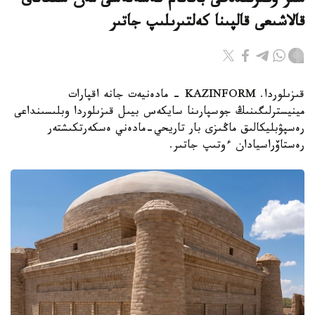
سىر وڭىرىندەگى باقاتام كەسەنەسى مەن سىعاناق
قالاشىعى قالپىنا كەلتىرىلىپ جاتىر
قىزىلوردا. KAZINFORM - مادەنيەت جانە اقپارات
مينيسترلىگىنىڭ جوسپارىنا سايكەس بيىل قىزىلوردا وبلىسىنداعى
رەسپۋبليكالىق ماڭىزى بار تاريحي-مادەني ەسكەرتكىشتەر
رەستاۆراسيادان ءوتىپ جاتىر.