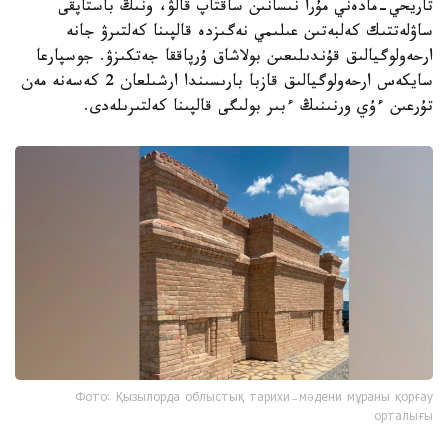
تاريحي-مادەني مۇرا نىسانىن ساقتاپ قالۋ، ونىڭ باستاپقى
ساۋلەتتىك كەلبەتىن عىلىمي نەگىزدە قالپىنا كەلتىرۋ جانە
ارحەولوگيالىق قۇندىلىعىن بولاشاق ۇرپاققا جەتكىزۋ. جوسپارعا
سايكەس ارحەولوگيالىق قازبا بارىسىندا ارشىلعان 2 كەسەنە مەن
تۇرعىن ءۇي ورنىنىڭ ءبىر بولىگى قالپىنا كەلتىرىلەدى.
Фото: Қызылорда облыстық тарихи-мәдени мұраны қорғау
орталығы