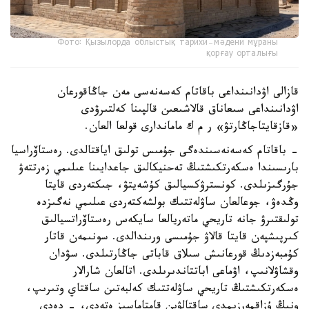
Фото: Қызылорда облыстық тарихи-мәдени мұраны
қорғау орталығы
قازالى اۋدانىنداعى باقاتام كەسەنەسى مەن جاڭاقورعان
اۋدانىنداعى سىعاناق قالاشىعىن قالپىنا كەلتىرۋدى
«قازقايتاجاڭارتۋ» ر م ك ماماندارى قولعا العان.
- باقاتام كەسەنەسىندەگى جۇمىس تولىق اياقتالدى. رەستاۆراسيا
بارىسىندا ەسكەرتكىشتىڭ تەحنيكالىق جاعدايىنا عىلىمي زەرتتەۋ
جۇرگىزىلدى. كونسترۋكسيالىق كۇشەيتۋ، جىكتەردى قايتا
وڭدەۋ، جوعالعان ساۋلەتتىك بولشەكتەردى عىلىمي نەگىزدە
تولىقتىرۋ جانە تاريحي ماتەريالعا سايكەس رەستاۆراتسيالىق
كىرپىشپەن قايتا قالاۋ جۇمىسى ورىندالدى. سونىمەن قاتار
كۇمبەزدىڭ قورعانىش سىلاق قاباتى جاڭارتىلدى. سۋدان
وقشاۋلانىپ، اۋماعى اباتتاندىرىلدى. اتالعان شارالار
ەسكەرتكىشتىڭ تاريحي ساۋلەتتىك كەلبەتىن ساقتاي وتىرىپ،
ونىڭ ۇزاقمەرزىمدى ساقتالۋىن قامتاماسىز ەتەدى، - دەدى