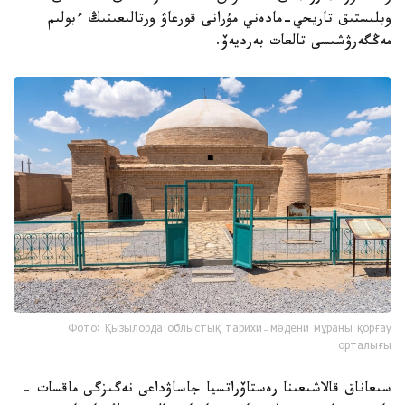
وبلىستىق تاريحي-مادەني مۇرانى قورعاۋ ورتالىعىنىڭ ءبولىم
مەڭگەرۋشىسى تالعات بەرديەۆ.
Фото: Қызылорда облыстық тарихи-мәдени мұраны қорғау
орталығы
سىعاناق قالاشىعىنا رەستاۆراتسيا جاساۋداعى نەگىزگى ماقسات -