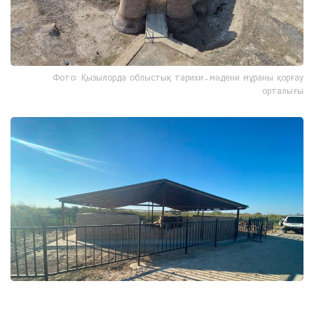
Фото: Қызылорда облыстық тарихи-мәдени мұраны қорғау
орталығы
Фото: Қызылорда облыстық тарихи-мәдени мұраны қорғау
орталығы