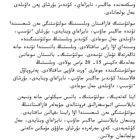
وسكەمەندە جاڭبىر، نايزاعاي، كۇندىز بۇرشاق پەن داۋىلدى
جەل بولجانادى.
سولتۇستىك قازاقستان وبلىسىنىڭ سولتۇستىگى مەن شىعىسىندا
تۇندە جاڭبىر جاۋىپ، نايزاعاي وينايدى، بۇرشاق ءتۇسىپ،
داۋىلدى جەل سوعادى. كۇندىز وبلىستىڭ سولتۇستىگىندە
وسىنداي اۋا رايى ساقتالادى. وبلىستىڭ باتىسىندا تۇندە جانە
تاڭەرتەڭ تۇمان تۇسەدى. سولتۇستىك- باتىستان سوعاتىن
جەلدىڭ ەكپىنى 15- 20 م/س بولادى. وبلىستىڭ
سولتۇستىگىندە جوعارى ءورت قاۋپى ساقتالادى. پەتروپاۆل
قالاسىندا كۇندىز جاڭبىر جاۋىپ، نايزاعاي وينايدى، بۇرشاق
ءتۇسىپ، داۋىلدى جەل سوعادى.
ايتا كەتەيىك، سولتۇستىك- باتىس سيكلونى جانە ونىمەن
بايلانىستى اتموسفەرالىق فرونتالدى جۇيەلەر قازاقستاننىڭ
سولتۇستىگى مەن شىعىسىندا اۋا رايىنا ىقپالىن ساقتايدى.
وسىعان بايلانىستى جاڭبىر جاۋىپ، نايزاعاي وينايدى، جەل
كۇشەيەدى، كەي جەرلەردە بۇرشاق جاۋۋى مۇمكىن ەكەنى
بولجانعان بولاتىن.