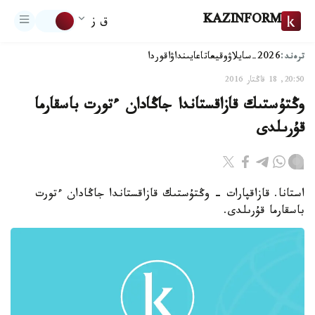
KAZINFORM
ق ز
ترەند:
2026-سايلاۋ
وقيعا
تاعايىنداۋ
اقوردا
20:50, 18 قاڭتار 2016
وڭتۇستىك قازاقستاندا جاڭادان ءتورت باسقارما
قۇرىلدى
استانا. قازاقپارات - وڭتۇستىك قازاقستاندا جاڭادان ءتورت
باسقارما قۇرىلدى.