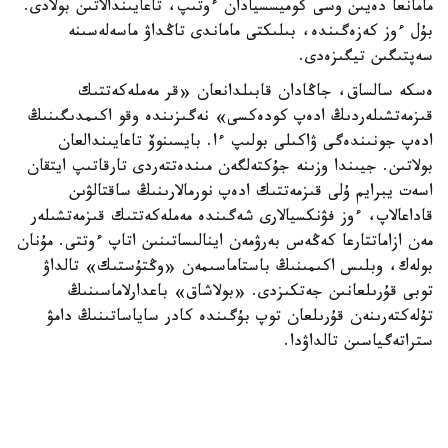
مامانعا دەيىن وسى كوميسسيادان ءوتىپ، تاعايىندالاتىن بولادى.
بۇل ءوز كەزەگىندە، بىلىكتى ماماندى تاڭداۋ ماسەلەسىنە
سەپتىگىن تيگىزەدى.
ەسكە سالساق، جاڭادان قابىلدانعان «قر مەملەكەتتىك
قىزمەتشىلەردىڭ ادەپ كودەكسى» نەگىزىندە وقو اكىمدىگىنىڭ
ادەپ جونىندەگى ۋاكىلى بولىپ ءا. بايسىنوۆ تاعايىندالعان
بولاتىن. جيىندا وزىنە جۇكتەلگەن مىندەتتەردى تارقاتىپ ايتقان
اسەت يبرايم ۇلى قىزمەتتىك ادەپ نورمالارىنىڭ ساقتالۋىن
قاداعالاپ، ءوز فۋنكسيالارى شەگىندە مەملەكەتتىك قىزمەتشىلەر
مەن ازاماتتارعا كەڭەس بەرۋمەن اينالىساتىنىن اتاپ ءوتتى. مۇنان
بولەك، وبلىس اكىمىنىڭ باستاماسىمەن «وڭتۇستىك» تالداۋ
توبى قۇرىلعانىن جەتكىزدى. «بولاشاق» باعدارلاماسىنىڭ
تۇلەكتەرىنەن قۇرىلعان توپ بۇگىندە كادر ساياساتىنىڭ دامۋ
ستراتەگياسىن تالداۋدا.