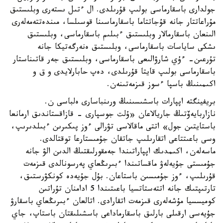
جولدارى باسقارماسى بولىپ قۇرىلدى. ال ءتىل ىستەرى وبلىستىق
مۇراعاتتار جانە قۇجاتتاما باسقارماسىنا قوسىلسا، مىندەتتەمەلەرى
الىنعان باسقارمالار وبلىستىق ءبىلىم باسقارماسى، وبلىستىق
ىشكى ساياسات باسقارماسى، وبلىستىق ەنەرگەتيكا جانە
تۇرعىن- ءۇي شارۋالىعى باسقارماسى، وبلىستىق جەر قاتىناستار
باسقارماسى بولىپ قايتا قۇرىلدى، دەپ حابارلايدى و ق و
اكىمىنىڭ باسپا ءسوز قىزمەتىنەن.
بريفينگتە اپپارات باسشىسىنىڭ ورىنباسارى ەلباسى ن.
نازاربايەۆتىڭ جاريالاعان «ۇلت جوسپارى - قازاقستاندىق ارمانعا
باستايتىن جول» اتتى ماقالاسى تۋرالى ءوز پىكىرىن ءبىلدىرىپ،
وسى باعىتتاعى اتقارىلىپ جاتقان جۇمىستارعا توقتالدى.
ماسەلەن، اكىمدىك اپپاراتىندا جەمقورلىقتىڭ الدىن الۋ جانە
جۇمىستى جۇيەلەۋ ماقساتىندا ءبىرىڭعاي پەرسونالدى قىزمەت
قۇرىلىپ، ءوز جۇمىسىن باستاعان. بۇل جۇيەدە كونكۋرستىق،
تارتىپتىك جانە اتتەستاتسيا باعىتىندا 5 ادامنان تۇراتىن
كوميسسيا مۇشەلەرى قىزمەت اتقارادى. اتالعان ءبىرىڭعاي باسقارۋ
جۇيەسى ارقىلى بارلىق باسقارماداعى باسشىلىقتان باستاپ، جاي