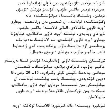
نايزاعاي بولادى. تاۋ بوكتەرى مەن تاۋلى اۋدانداردا كەي
جەرلەردە نوسەر جاڭبىر جاۋىپ، كۇندىز بۇرشاق ءتۇسۋى
مۇمكىن. وبلىستىڭ باتىسىندا، سولتۇستىگىندە جانە
وڭتۇستىگىندە توتەنشە، ال شىعىسى مەن ورتالىعىندا جوعارى
ءورت قاۋپى ساقتالادى. الماتى قالاسىندا جاڭبىر جاۋىپ،
نايزاعاي وينايدى، توتەنشە ءورت قاۋپى ساقتالادى. قونايەۆتا
جوعارى ءورت قاۋپى كۇتىلەدى. ىلە الاتاۋىنىڭ مەدەۋ جانە
بوستاندىق اۋداندارىنىڭ تاۋلى بولىكتەرىندە كەي ۋاقىتتاردا
قاتتى جاڭبىر جاۋىپ، بۇرشاق ءتۇسۋى ىقتيمال.
تۇركىستان وبلىسىنىڭ تاۋلى اۋداندارىندا كۇندىز قىسقا مەرزىمدى
جاڭبىر جاۋىپ، نايزاعاي بولادى. سولتۇستىك- شىعىستان
سوعاتىن جەلدىڭ ەكپىنى تاۋلى وڭىرلەردە 15- 20 م/س-قا
دەيىن كۇشەيەدى. وبلىستىڭ باسىم بولىگىندە توتەنشە، ال
سولتۇستىگى مەن شىعىسىندا جوعارى ءورت قاۋپى ساقتالادى.
شىمكەنت پەن تۇركىستان قالالارىندا توتەنشە ءورت قاۋپى
جاريالانعان.
قىزىلوردا وبلىسىندا جانە قىزىلوردا قالاسىندا توتەنشە ءورت