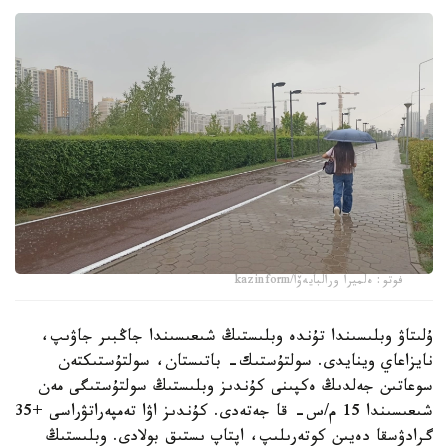
فوتو: ەلميرا ورالبايەۆا/kazinform
ۇلىتاۋ وبلىسىندا تۇندە وبلىستىڭ شىعىسىندا جاڭبىر جاۋىپ،
نايزاعاي وينايدى. سولتۇستىك- باتىستان، سولتۇستىكتەن
سوعاتىن جەلدىڭ ەكپىنى كۇندىز وبلىستىڭ سولتۇستىگى مەن
شىعىسىندا 15 م/س- قا جەتەدى. كۇندىز اۋا تەمپەراتۋراسى +35
گرادۋسقا دەيىن كوتەرىلىپ، اپتاپ ىستىق بولادى. وبلىستىڭ