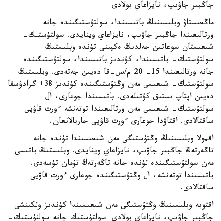
جاڭبىر جاۋىپ، نايزاعاي بولادى.
ماڭعىستاۋ وبلىسىنىڭ باتىسىندا، سولتۇستىگىندە جانە
ورتالىعىندا جاڭبىر جاۋىپ، نايزاعاي وينايدى. سولتۇستىك-
شىعىستان سوعاتىن جەلدىڭ ەكپىنى تۇندە وبلىستىڭ
سولتۇستىك- باتىسىندا، كۇندىز باتىسىندا، سولتۇستىگىندە
جانە ورتالىعىندا 15- 20 م/س-قا دەيىن جەتەدى. وبلىستىڭ
سولتۇستىك- شىعىسى مەن وڭتۇستىگىندە كۇندىز 38+ گرادۋسقا
دەيىن اپتاپ ىستىق كۇتىلەدى. باتىسىندا جوعارى، ال
سولتۇستىك- شىعىسى مەن ورتالىعىندا توتەنشە ءورت قاۋپى
ساقتالادى. اقتاۋدا جوعارى ءورت قاۋپى جاريالانعان.
اقمولا وبلىسىنىڭ وڭتۇستىگى مەن شىعىسىندا تۇندە جانە
تاڭەرتەڭ جاڭبىر جاۋىپ، نايزاعاي وينايدى. وبلىستىڭ باتىسى
مەن سولتۇستىگىندە تۇندە جانە تاڭەرتەڭ تۇمان تۇسەدى.
باتىسىندا توتەنشە، ال وڭتۇستىگىندە جوعارى ءورت قاۋپى
ساقتالادى.
اقتوبە وبلىسىنىڭ وڭتۇستىگى مەن شىعىسىندا كۇندىز وتكىنشى
جاڭبىر جاۋىپ، نايزاعاي بولادى. سولتۇستىك جانە سولتۇستىك-