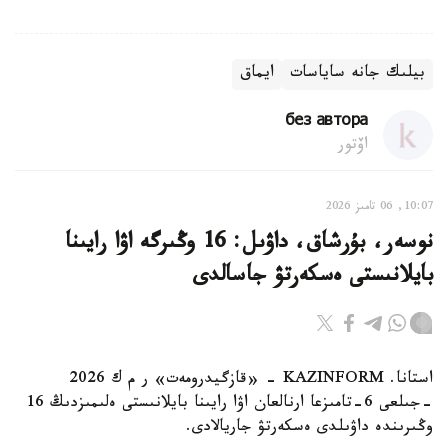
بيلىك جانە ساياسات
ايماق
без автора
اۆتور
10:07, 06 تامىز 2026
نوسەر، بۇرشاق، داۋىل: 16 وڭىرگە اۋا رايىنا
بايلانىستى ەسكەرتۋ جاسالدى
استانا. KAZINFORM - «قازگيدرومەت» ر م ك 2026
-جىلعى 6-تامىزعا ارنالعان اۋا رايىنا بايلانىستى ەلىمىزدىڭ 16
وڭىرىندە داۋىلدى ەسكەرتۋ جاريالادى.