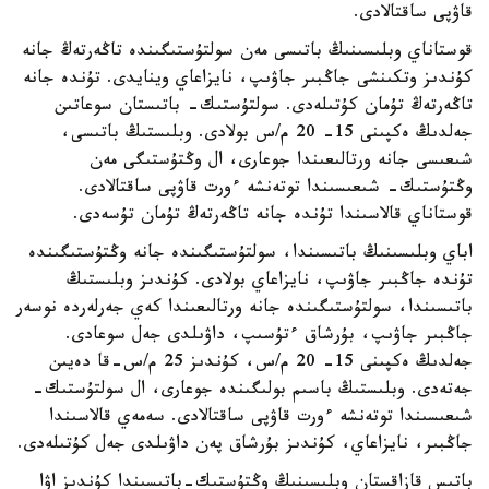
قاۋپى ساقتالادى.
قوستاناي وبلىسىنىڭ باتىسى مەن سولتۇستىگىندە تاڭەرتەڭ جانە
كۇندىز وتكىنشى جاڭبىر جاۋىپ، نايزاعاي وينايدى. تۇندە جانە
تاڭەرتەڭ تۇمان كۇتىلەدى. سولتۇستىك- باتىستان سوعاتىن
جەلدىڭ ەكپىنى 15- 20 م/س بولادى. وبلىستىڭ باتىسى،
شىعىسى جانە ورتالىعىندا جوعارى، ال وڭتۇستىگى مەن
وڭتۇستىك- شىعىسىندا توتەنشە ءورت قاۋپى ساقتالادى.
قوستاناي قالاسىندا تۇندە جانە تاڭەرتەڭ تۇمان تۇسەدى.
اباي وبلىسىنىڭ باتىسىندا، سولتۇستىگىندە جانە وڭتۇستىگىندە
تۇندە جاڭبىر جاۋىپ، نايزاعاي بولادى. كۇندىز وبلىستىڭ
باتىسىندا، سولتۇستىگىندە جانە ورتالىعىندا كەي جەرلەردە نوسەر
جاڭبىر جاۋىپ، بۇرشاق ءتۇسىپ، داۋىلدى جەل سوعادى.
جەلدىڭ ەكپىنى 15- 20 م/س، كۇندىز 25 م/س-قا دەيىن
جەتەدى. وبلىستىڭ باسىم بولىگىندە جوعارى، ال سولتۇستىك-
شىعىسىندا توتەنشە ءورت قاۋپى ساقتالادى. سەمەي قالاسىندا
جاڭبىر، نايزاعاي، كۇندىز بۇرشاق پەن داۋىلدى جەل كۇتىلەدى.
باتىس قازاقستان وبلىسىنىڭ وڭتۇستىك-باتىسىندا كۇندىز اۋا