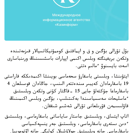
بۇل تۋرالى بۇگىن و ق و ايماقتىق كوممۋنيكاتسيالار قىزمەتىندە
وتكەن بريفينگتە وبلىس اكىمى اپپارات باسشىسىنىڭ ورىنباسارى
اسەت بايسىنوۆ ءمالىم ەتتى.
ايتۋىنشا، وبلىستى باسقارۋ سحەماسى بويىنشا اكىمدىككە قاراستى
19 باسقارمادان كەيبىر مىندەتتەر الىنىپ، جاڭادان قوسىلعان 4
باسقارماعا جۇكتەلۋ جايى 15 -قاڭتار كۇنى وتكەن وبلىستىق
ءماسليحات سەسسياسىندا بەكىتىلىپ، بۇگىن وبلىس اكىمىنىڭ
قاۋلىسىمەن قۇرىلعانى تۋرالى شەشىم شىققان.
اتاپ ايتساق، وبلىستىق جاستار ساياساتى باسقارماسى، وبلىستىق
ءدىن ىستەرى باسقارماسى، وبلىستىق جەر ينسپەكسياسى
باسقارماسى جانە وبلىستىق جولاۋشىلار كولىگى جانە اۆتوموبيل