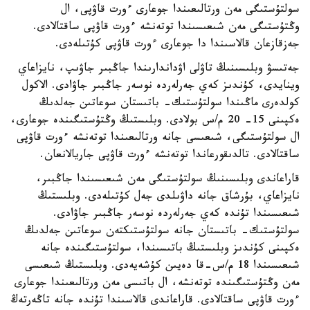
سولتۇستىگى مەن ورتالىعىندا جوعارى ءورت قاۋپى، ال
وڭتۇستىگى مەن شىعىسىندا توتەنشە ءورت قاۋپى ساقتالادى.
جەزقازعان قالاسىندا دا جوعارى ءورت قاۋپى كۇتىلەدى.
جەتىسۋ وبلىسىنىڭ تاۋلى اۋداندارىندا جاڭبىر جاۋىپ، نايزاعاي
وينايدى، كۇندىز كەي جەرلەردە نوسەر جاڭبىر جاۋادى. الاكول
كولدەرى ماڭىندا سولتۇستىك- باتىستان سوعاتىن جەلدىڭ
ەكپىنى 15- 20 م/س بولادى. وبلىستىڭ وڭتۇستىگىندە جوعارى،
ال سولتۇستىگى، شىعىسى جانە ورتالىعىندا توتەنشە ءورت قاۋپى
ساقتالادى. تالدىقورعاندا توتەنشە ءورت قاۋپى جاريالانعان.
قاراعاندى وبلىسىنىڭ سولتۇستىگى مەن شىعىسىندا جاڭبىر،
نايزاعاي، بۇرشاق جانە داۋىلدى جەل كۇتىلەدى. وبلىستىڭ
شىعىسىندا تۇندە كەي جەرلەردە نوسەر جاڭبىر جاۋادى.
سولتۇستىك- باتىستان جانە سولتۇستىكتەن سوعاتىن جەلدىڭ
ەكپىنى كۇندىز وبلىستىڭ باتىسىندا، سولتۇستىگىندە جانە
شىعىسىندا 18 م/س-قا دەيىن كۇشەيەدى. وبلىستىڭ شىعىسى
مەن وڭتۇستىگىندە توتەنشە، ال باتىسى مەن ورتالىعىندا جوعارى
ءورت قاۋپى ساقتالادى. قاراعاندى قالاسىندا تۇندە جانە تاڭەرتەڭ