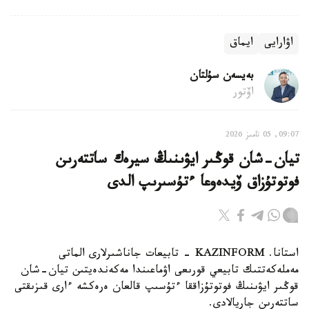
اۋارايى
ايماق
بەيسەن سۇلتان
اۆتور
09:07, 05 تامىز 2026
تيان-شان قوڭىر ايۋىنىڭ سيرەك ساتتەرىن
فوتوتۇزاق ۆيدەوعا ءتۇسىرىپ الدى
استانا. KAZINFORM - تابيعات جاناشىرلارى الماتى
مەملەكەتتىك تابيعي قورىعى اۋماعىندا مەكەندەيتىن تيان-شان
قوڭىر ايۋىنىڭ فوتوتۇزاققا ءتۇسىپ قالعان ەرەكشە ءارى قىزىقتى
ساتتەرىن جاريالادى.