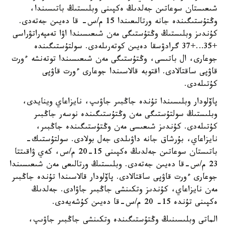
شىعىستان سوعاتىن جەلدىڭ ەكپىنى وبلىستىڭ باتىسىندا،
وڭتۇستىگىندە جانە ورتالىعىندا 15 م/س- قا دەيىن جەتەدى.
كۇندىز وبلىستىڭ وڭتۇستىگى مەن شىعىسىندا اۋا تەمپەراتۋراسى
+35…+37 گرادۋسقا دەيىن كوتەرىلەدى. سولتۇستىگىندە
جوعارى، ال باتىسى، وڭتۇستىگى مەن شىعىسىندا توتەنشە ءورت
قاۋپى ساقتالادى. اقتوبە قالاسىندا جوعارى ءورت قاۋپى
كۇتىلەدى.
پاۆلودار وبلىسىندا تۇندە جاڭبىر جاۋىپ، نايزاعاي وينايدى،
وبلىستىڭ سولتۇستىگى مەن وڭتۇستىگىندە نوسەر جاڭبىر
كۇتىلەدى. كۇندىز شىعىسى مەن وڭتۇستىگىندە جاڭبىر،
نايزاعاي، بۇرشاق جانە داۋىلدى جەل بولادى. سولتۇستىك-
باتىستان سوعاتىن جەلدىڭ ەكپىنى 15-20 م/س، كەي ۋاقىتتا
23 م/س-قا دەيىن جەتەدى. وبلىستىڭ ورتالىعى مەن شىعىسىندا
جوعارى ءورت قاۋپى ساقتالادى. پاۆلودار قالاسىندا تۇندە جاڭبىر
مەن نايزاعاي، كۇندىز وتكىنشى جاڭبىر جاۋادى. جەلدىڭ
ەكپىنى تۇندە 15- 20 م/س-قا دەيىن كۇشەيەدى.
الماتى وبلىسىنىڭ وڭتۇستىگىندە وتكىنشى جاڭبىر جاۋىپ،