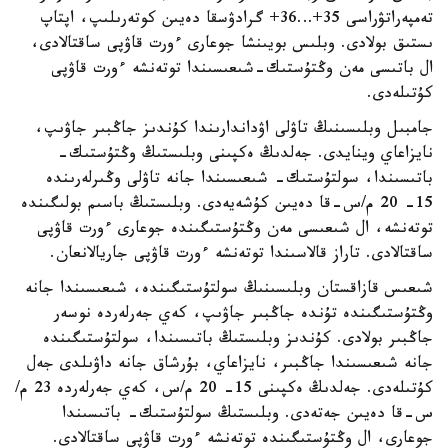
تەمپەراتۋراسى 35+…36+ گرادۋسقا دەيىن كوتەرىلىپ، اپتاپ
ىستىق بولادى. وبلىس بويىنشا جوعارى ءورت قاۋپى ساقتالادى،
ال باتىسى مەن وڭتۇستىك-شىعىسىندا توتەنشە ءورت قاۋپى
كۇتىلەدى.
جامبىل وبلىسىنىڭ تاۋلى اۋداندارىندا كۇندىز جاڭبىر جاۋىپ،
نايزاعاي وينايدى. جەلدىڭ ەكپىنى وبلىستىڭ وڭتۇستىك-
باتىسىندا، سولتۇستىك- شىعىسىندا جانە تاۋلى وڭىرلەرىندە
15- 20 م/س-قا دەيىن كۇشەيەدى. وبلىستىڭ باسىم بولىگىندە
توتەنشە، ال شىعىسى مەن وڭتۇستىگىندە جوعارى ءورت قاۋپى
ساقتالادى. تاراز قالاسىندا توتەنشە ءورت قاۋپى جاريالانعان.
شىعىس قازاقستان وبلىسىنىڭ سولتۇستىگىندە، شىعىسىندا جانە
وڭتۇستىگىندە تۇندە جاڭبىر جاۋىپ، كەي جەرلەردە نوسەر
جاڭبىر بولادى. كۇندىز وبلىستىڭ باتىسىندا، سولتۇستىگىندە
جانە شىعىسىندا جاڭبىر، نايزاعاي، بۇرشاق جانە داۋىلدى جەل
كۇتىلەدى. جەلدىڭ ەكپىنى 15- 20 م/س، كەي جەرلەردە 23 م/
س-قا دەيىن جەتەدى. وبلىستىڭ سولتۇستىك- باتىسىندا
جوعارى، ال وڭتۇستىگىندە توتەنشە ءورت قاۋپى ساقتالادى.