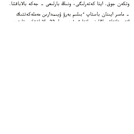
وتكەن جوق. ايتا كەتەرلىگى، ونىڭ بارلىعى - جەكە بالاباقشا.
- مامىر ايىنان باستاپ ءبىلىم بەرۋ ۇيىمدارىن مەملەكەتتىك
اتتەستاتتاۋ جاڭا فورماتتا ءجۇردى. ول 22 بالاباقشانى قامتىدى.
13 ىنە انىقتالعان كەمشىلىكتەردى 3 اي ىشىندە زاڭناما تالاپتارىنا
سايكەستەندىرۋ مىندەتى جۇكتەلدى، - دەدى دەپارتامەنت
باسشىسى ءمادي بەكماعانبەتوۆ.