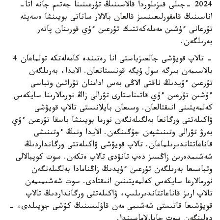
2024 -جىلى قىزىلوردا قالاسىنىڭ تۇرعىنىنا جەتىم جانە اتا-
اناسىنىڭ قامقورلىعىنسىز قالعان بالالار ساناتى بويىنشا ەسەپتە
تۇرعانى ءۇشىن مەملەكەتتىك تۇرعىن ءۇي قورىنان پاتەر
بەرىلگەن.
- تالاپ قويۋشى جالعىزباستى انا رەتىندە كامەلەتكە تولماعان 4
بالاسىمەن بىرگە سول ۇيگە قونىستانعان. الايدا، بەرىلگەن
تۇرعىن ءۇيدىڭ ناقتى الاڭى بەس ادامنان تۇراتىن وتباسى
ءۇشىن تۇرعىن ءۇي قاتىناستارى تۋرالى زاڭ نورمالارىنا سايكەس
كەلمەيتىنى انىقتالعان. وسىعان بايلانىستى تالاپ قويۋشى
ۋاكىلەتتى ورگانعا بەلگىلەنگەن نورما بويىنشا باسقا تۇرعىن ءۇي
بەرۋ تۋرالى وتىنىشپەن جۇگىنگەن. الايدا ونىڭ ءوتىنىشى
قاناعاتتاندىرىلماعان. تالاپ قويۋشى ۋاكىلەتتى ورگانداردىڭ
شەشىمدەرىن زاڭسىز دەپ تانۋدى تالاپ ەتكەن. سوت كوپبالالى
وتباسىعا بەرىلگەن تۇرعىن ءۇيدىڭ زاڭنامادا بەلگىلەنگەن
نورمالارعا سايكەس كەلمەيتىنىن انىقتادى. سوت شەشىمىمەن
تالاپ ارىز قاناعاتتاندىرىلىپ، ۋاكىلەتتى ورگانداردىڭ تالاپ
قويۋشىعا قاتىستى شەشىمى مەن قاۋلىسىنىڭ كۇشى جويىلدى، -
دەلىنگەن سوت حابارلاماسىندا.