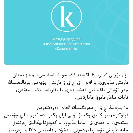
بۇل تۋرالى ءبىزدىڭ اگەنتتىككە جوبا باسشىسى، «قازاقستان
عارىش ساپارى» ۇ ك» ا ق ج ق ز عارىش جۇيەسى ورتالىعىنىڭ
جەر ءۇستى ماقساتتى كەشەندەرى باسقارماسىنىڭ ينجەنەرى
قانات سامارحانوۆ حابارلادى.
«ءبىزدىڭ ج ق ز سەرىگىنىڭ العان دەرەكتەرىن
فوتوگراممەتريكالىق وڭدەۋ توبى ارال وڭىرىندە ءتورت اي جۇمىس
ىستەدى، - دەدى ق. سامارحانوۆ. - گەوبوتانيكالىق زەرتتەۋ
جانە عارىش تۇسىرىلىمدەرىن شەشۋدى قامتيتىن دالالىق زەرتتەۋ