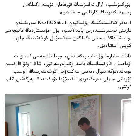
جۇرگىزىلىپ، ارال تەڭىزىنىڭ قۇرعاعان تۇبىنە ەگىلگەن
وسىمدىكتەردىڭ كارتاسى جاسالدى».
1 مەتر كەڭىستىكتىك رۇقساتپەن KazEOSat-1 سەرىگىنەن
عارىش تۇسىرىلىمدەرىن پايدالانىپ، بۇل جۇمىستاردىڭ ناتيجەسى
بويىنشا 1988-جىلى ەگىلگەن سەكسەۋىل كوشەتىنىڭ جاي-
كۇيىن انىقتادىق.
قانات سامارحانوۆ اتاپ وتكەندەي، جوبا ناتيجەسى ا ت ق ت
اۋماعىنان قازاقستاننىڭ باسقا وڭىرلەرىنە تۇز، شاڭ ءوتۋ قارقىنىن
تومەندەتۋگە ىقپال ەتەتىن سەكسەۋىل كوشەتتەرىنىڭ ءوسىپ
تۇرعانى جايلى دەرەكتەردى ناقتىلاۋعا مۇمكىندىك بەرگەنىن اتاپ
ءوتتى.