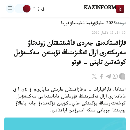
KAZINFORM
ق ز
ترەند:
2026-سايلاۋ
وقيعا
تاعايىنداۋ
اقوردا
14:10, 15 قاڭتار 2016
قازاقستاندىق جەردى قاشىقتىقتان زوندتاۋ
سەرىكتەرى ارال تەڭىزىنىڭ تۇبىنەن سەكسەۋىل
كوشەتىن تاپتى - فوتو
استانا. قازاقپارات - «قازاقستان عارىش ساپارى» ۇ ك» ا ق
ماماندارى ارال تەڭىزىنىڭ قۇرعاعان تابانىنداعى سەكسەۋىل
كوشەتتەرىنىڭ بۇگىنگى جاي-كۇيىن تۇگەندەۋ جانە باعالاۋ
بويىنشا جوبانى ىسكە اسىرۋدى اياقتادى.