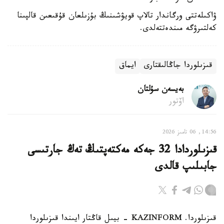
ۋاكىلەتتى ورگاندار تالاپ قويۋشىنىڭ بۇزىلعان قۇقىعىن قالپىنا
كەلتىرۋگە مىندەتتەلدى.
قىزىلوردا جاڭالىقتارى
ايماق
بەيسەن سۇلتان
اۆتور
14:56, 06 تامىز 2026
قىزىلوردادا 32 جەكە مەكتەپتىڭ تەڭ جارتىسى
جابىلىپ قالدى
قىزىلوردا. KAZINFORM - بيىل قاڭتار ايىندا قىزىلوردا