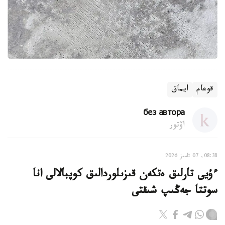
قوعام
ايماق
без автора
اۆتور
08:38, 07 تامىز 2026
ءۇيى تارلىق ەتكەن قىزىلوردالىق كوپبالالى انا
سوتتا جەڭىپ شىقتى