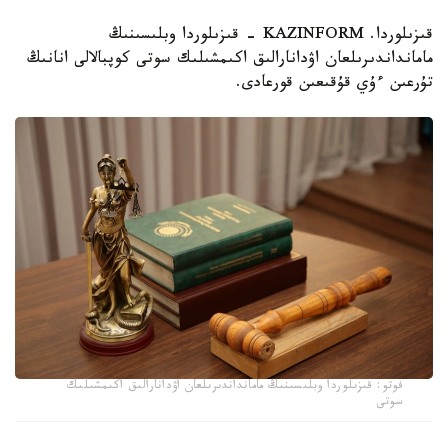
قىزىلوردا. KAZINFORM - قىزىلوردا وبلىسىنىڭ
مامانداندىرىلعان اۋدانارالىق اكىمشىلىك سوتى كوپبالالى انانىڭ
تۇرعىن ءۇي قۇقىعىن قورعادى.
فوتو: قىزىلوردا وبلىسىنىڭ مامانداندىرىلعان اۋدانارالىق اكىمشىلىك
سوتى