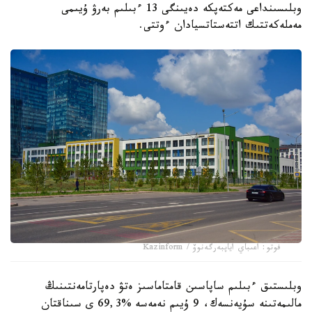
وبلىسىنداعى مەكتەپكە دەيىنگى 13 ءبىلىم بەرۋ ۇيىمى
مەملەكەتتىك اتتەستاتسيادان ءوتتى.
فوتو: اعىباي اياپبەرگەنوۆ / Kazinform
وبلىستىق ءبىلىم ساپاسىن قامتاماسىز ەتۋ دەپارتامەنتىنىڭ
مالىمەتىنە سۇيەنسەك، 9 ۇيىم نەمەسە %69,3 ى سىناقتان