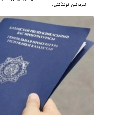
قىزمەتىن توقتاتتى.