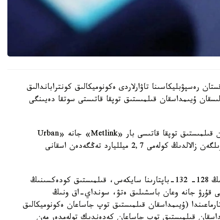
تان رەسپۋبليكاسىنا تاۋارلاردى ەكونوميكالىق كونتراباندالىق
لىسقان ۇيىمداسقان قىلمىستىق توپقا قاتىستى سوتقا دەيىنگى
تەرگەۋ بارىسىندا 37 كومپانيانىڭ ىشىندە ۇيىمداسقان قىلمىستىق توپقا قاتىسى بار «Metlink» جانە «Urban
Green» كومپانيالارى بويىنشا عانا مەملەكەتكە كەلتىرىلگەن زالالدىڭ كولەمى 2,7 ميلليارد تەڭگەدەن اسقانى
- 5 - تامىزدا قىلمىستىق- پروتسەستىك كودەكسىنىڭ 128- 132-باپتارىنا سايكەس، قىلمىستىق كودەكسىنىڭ
داسقان توپتى قۇرۋ جانە وعان باسشىلىق ەتۋ، سونداي-اق ونىڭ
ەتىنە قاتىسۋ)، 234-بابىنىڭ 3-بولىگىنىڭ 2) تارماعىندا (ۇيىمداسقان قىلمىستىق توپ جاساعان ەكونوميكالىق
بىنىڭ 3-بولىگىندە (ۇيىمداسقان قىلمىستىق توپ جاساعان كەدەندىك تولەمدەر مەن