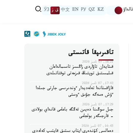
الداۋ
KZ
QZ
РУ
EN
中文
ق ز
ЎЗ
تاقىرىپقا قاتىستى
18:21, 07 تامىز 2026
قىتايدان تاۋاردى زاڭسىز تاسىمالداعان
قىلمىستىق توپتىڭ قىزمەتى توقتاتىلدى
17:43, 07 تامىز 2026
قازاقستاندا تەلەديدار ءوندىرىسى جارتى جىلدا
ءۇش ەسەگە جۋىق ءوستى
17:29, 07 تامىز 2026
جىل سوڭىنا دەيىن تەڭگە باعامى قانداي بولادى
- قارجىگەر بولجامى
16:45, 07 تامىز 2026
دەمالىس كۇندەرى اپتاپ ىستىق قايتىپ كەلەدى