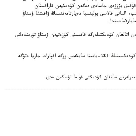
 قۇقىق بۇزۋدى جاسادى دەگەن كۇدىكپەن قازاقستان
 الماتى قالاسى پوليتسيا دەپارتامەنتىنىڭ ۋاقىتشا ۇستاۋ
بارلاماسىندا.
قاۋلىسىمەن اتالعان كۇدىكتىلەرگە قاتىستى كۇزەتپەن ۇستاۋ تۇرىندەگى
قازاقستان رەسپۋبليكاسى قىلمىستىق- پروتسەستىك كودەكسىنىڭ 201-بابىنا سايكەس وزگە اقپارات جاريا ەتۋگە
نومىرلەرىن ساتقان كۇدىكتى قولعا تۇسكەن ەدى.