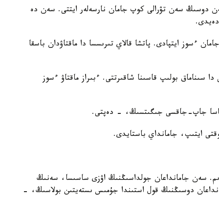
ەن دوسىڭ سەن تۋرالى كوپ جامان نارسەلەر ايتتى. سەن دە
دەيدى.
ان ءسوز ايتپادى. پاتشا قالاي تىرىسسا دا ماقتاۋدان باسقا
ا سىناماق بولىپ قاسىنا شاقىرتتى. ءبىراز ماقتاۋ ءسوز
لماسا جاپ-جاقسى جىگىتسىڭ، - دەپتى.
قتى ايتىپ، جامانداي باستايدى.
م. سەن جامانداعان جولداسىڭنىڭ اۋزى ساسىسا، سەنىڭ
داعان دوسىڭنىڭ قول استىندا جۇمىس ىستەيتىن بولاسىڭ، -