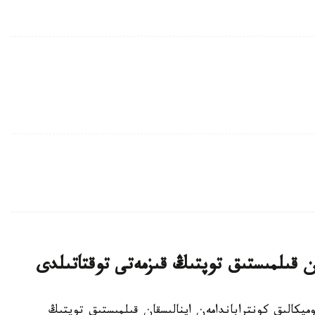
ان قىلمىستىق توپتىڭ قىزمەتى توقتاتىلدى
راتۋرا ەكونوميكالىق كونتراباندامەن اينالىسقان قىلمىستىق توپتىڭ