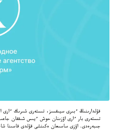
قۇلدارىنىڭ ءبىرى سيىقسىز، تىستەرى شىرىك ءارى ا
تىستەرى بار ءارى اۋزىنان حوش ءيىس شىققان جاعىمد
جىبەرەدى. اۋزى ساسىعان ەكىنشى قۇلدى قاسىنا شاق