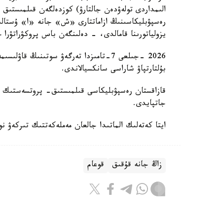
الىمداردى تولەۋدەن جالتارۋ) كوزدەلگەن قىلمىستىق
رەسپۋبليكاسىنىڭ ازاماتتارى «ش» جانە «ا» ۇستالىپ،
يزولياتورىنا قامالدى، - دەلىنگەن باس پروكۋراتۋرا حا
2026 -جىلعى 7-تامىزدا تەرگەۋ سوتىنىڭ 
بۇلتارتپاۋ شاراسى سانكسيالاندى.
جاتپايدى.
ايتا كەتەلىك الماتىدا جالعان مەملەكەتتىك تىركەۋ 
زاڭ جانە قۇقىق
قوعام