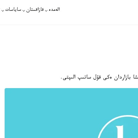
الەمدە
قازاقستان
ساياسات
ت
تشا بازاردان ەكى قۇل ساتىپ الىپتى.