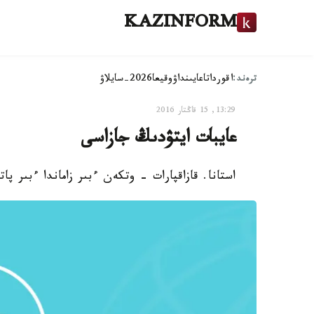
KAZINFORM
ترەند:
اقوردا
تاعايىنداۋ
وقيعا
2026-سايلاۋ
13:29, 15 قاڭتار 2016
عايبات ايتۋدىڭ جازاسى
استانا. قازاقپارات - وتكەن ءبىر زاماندا ءبىر پا