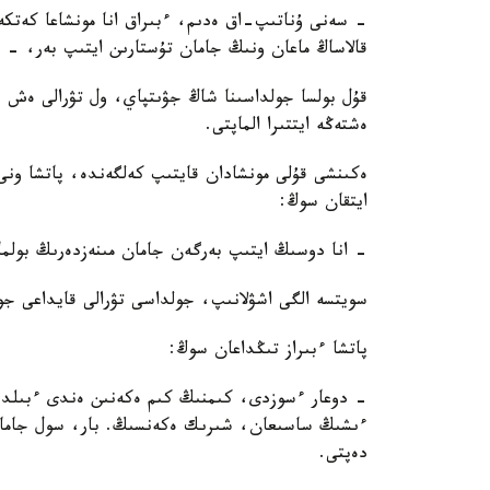
- سەنى ۇناتىپ-اق ەدىم، ءبىراق انا مونشاعا كەتك
قالاساڭ ماعان ونىڭ جامان تۇستارىن ايتىپ بەر، - 
قۇل بولسا جولداسىنا شاڭ جۋىتپاي، ول تۋرالى ەش جام
ەشتەڭە ايتتىرا الماپتى.
ەكىنشى قۇلى مونشادان قايتىپ كەلگەندە، پاتشا ونى د
ايتقان سوڭ:
- انا دوسىڭ ايتىپ بەرگەن جامان مىنەزدەرىڭ بو
سويتسە الگى اشۋلانىپ، جولداسى تۋرالى قايداعى جو
پاتشا ءبىراز تىڭداعان سوڭ:
- دوعار ءسوزدى، كىمنىڭ كىم ەكەنىن ەندى ءبىلدى
ءىشىڭ ساسىعان، شىرىك ەكەنسىڭ. بار، سول جامان
دەپتى.