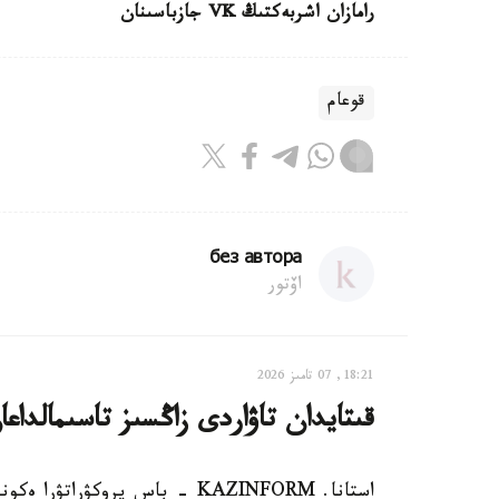
رامازان اشربەكتىڭ VK جازباسىنان
قوعام
без автора
اۆتور
18:21, 07 تامىز 2026
قىتايدان تاۋاردى زاڭسىز تاسىمالداع
استانا. KAZINFORM - باس پروكۋ