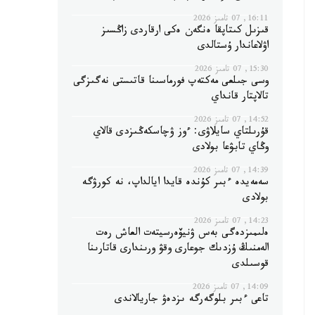
16:11, 07 تامىز 2026
قىزىل كىتاپقا ەنگەن ەكى ارقاردى زاڭسىز
اۋلاعاندار ۇستالدى
15:30, 07 تامىز 2026
وسى جىلعى مەكتەپ فورماسىنا قاتىستى نەگىزگى
تالاپتار قانداي
14:52, 07 تامىز 2026
قۇرىلتاي سايلاۋى: ءوز ۋچاسكەڭىزدى قالاي
وڭاي تابۋعا بولادى
14:39, 07 تامىز 2026
سەمەيدە ءبىر كۇندە قايدا ايالداپ، نە كورۋگە
بولادى
14:23, 07 تامىز 2026
ەلىمىزدەگى بەس ۋنيۆەرسيتەت العاش رەت
الەمنىڭ ۇزدىك جوعارى وقۋ ورىندارى قاتارىنا
قوسىلدى
14:09, 07 تامىز 2026
تاعى ءبىر بلوگەرگە ىزدەۋ جاريالاندى