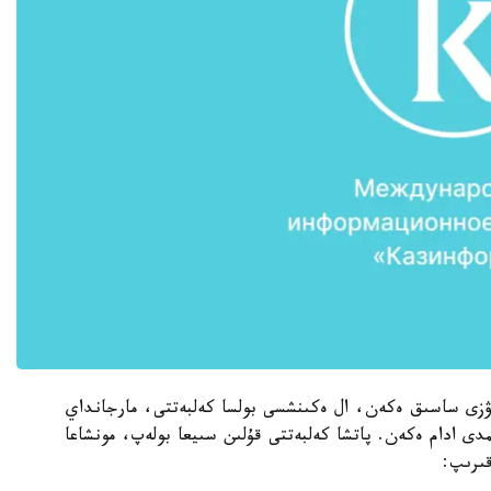
ۋزى ساسىق ەكەن، ال ەكىنشسى بولسا كەلبەتتى، مارجانداي
ى ادام ەكەن. پاتشا كەلبەتتى قۇلىن سىيعا بولەپ، مونشاعا
ىرىپ: