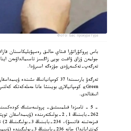
Фото: Бас прокуратура
باس پروكۋراتۋرا قىتاي حالىق رەسپۋبليكاسىنان قازاقس
جولمەن ۇزاق ۋاقىت بويى زاڭسىز تاسىمالداۋمەن اينا
تەرگەپ-تەكسەرۋدى جۇزەگە اسىرۋدا.
انىقتالدى.
262-بابىنىڭ 1, 2-بولىكتەرىندە (ۇيىم
قىزم
كونتراباندا) جانە 236-با