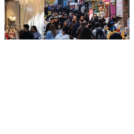
Фото: Yonhap
بۇل قىزمەت ءتۇرى كۇننىڭ ءتۇسۋ باعىتىن ەسەپتەپ، عيماراتتار
مەن اعاشتاردىڭ كولەڭكەسىن ەسكەرەدى. تاعى، قوعامدىق
كولىكتەردىڭ قاي جاعىندا سالقىنداۋعا بولاتىنىن ۇسىنادى.
ايتا كەتەيىك، ەلدە اپتاپ ىستىق شەكەدەن ءوتىپ بارادى.
كەيىنگى كۇندەرى اۋا تەمپەراتۋراسى 43 گرادۋسقا دەيىن
كوتەرىلگەن.