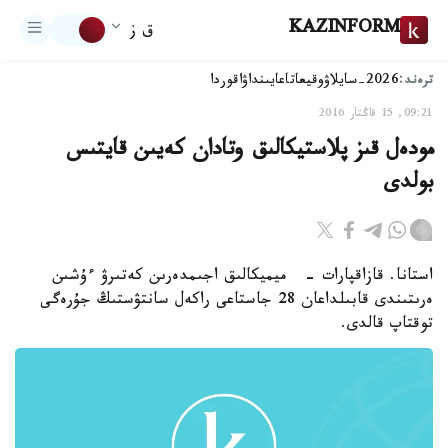
KAZINFORM
ق ز
ترەند:
2026-سايلاۋ
وقيعا
تاعايىنداۋ
اقوردا
09:21, 15 قاڭتار 2016
مودەل قىز پلاستيكالىق وتادان كەيىن قايتىس
بولدى
استانا. قازاقپارات - ميميكالىق اجىمدەرىن كەتىرۋ ءۇشىن
ەرىتىندى قابىلداعان 28 جاستاعى راكەل سانتۋستىڭ جۇرەگى
توقتاپ قالدى.