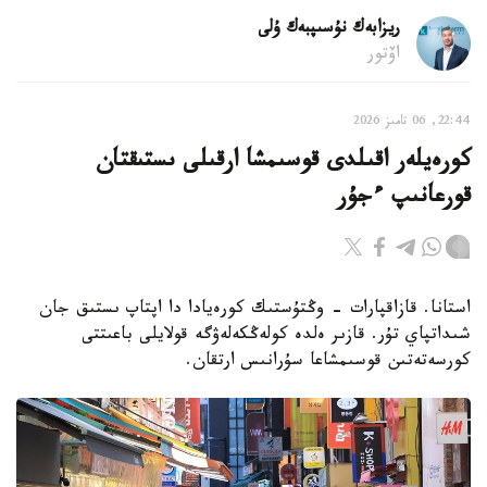
ريزابەك نۇسىپبەك ۇلى
اۆتور
22:44, 06 تامىز 2026
كورەيلەر اقىلدى قوسىمشا ارقىلى ىستىقتان
قورعانىپ ءجۇر
استانا. قازاقپارات - وڭتۇستىك كورەيادا دا اپتاپ ىستىق جان
شىداتپاي تۇر. قازىر ەلدە كولەڭكەلەۋگە قولايلى باعىتتى
كورسەتەتىن قوسىمشاعا سۇرانىس ارتقان.