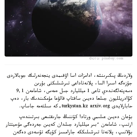
Фото: pixabay.com
ولاردىڭ پىكىرىنشە، ادامزات اسا اۋقىمدى ينجەنەرلىك جوبالاردى
جۇزەگە اسىرا السا، پلانەتاداعى تىرشىلىكتى بۇرىن
ەسەپتەلگەندەي تاعى 1 ميلليارد جىل ەمەس، شامامەن 9,1
كۆادريلليون جىلعا دەيىن ساقتاپ قالۋعا مۇمكىندىك بار، دەپ
حابارلايدى turkystan.kz arxiv.org-كە سىلتەمە جاساپ.
بۇعان دەيىن عىلىمي ورتادا كۇننىڭ جارىقتىعى بىرتىندەپ
ارتىپ، شامامەن ءبىر ميلليارد جىلدان كەيىن جەردەگى مۇحيتتار
بۋلانىپ، پلانەتا تىرشىلىككە جارامسىز كۇيگە تۇسەدى دەگەن