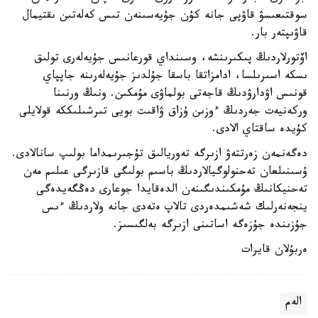
سوقتىعىسۋ قاۋپى جانە كۇن جۇيەسىنەن تىس كەلەتىن ىقتيمال
قاۋىپتەر بار.
اۆتورلاردىڭ پىكىرىنشە، وسىنداي قورعانىس جۇيەلەرى تولىق
ىسكە اسىرىلسا، ادامزاتقا باسقا جۇلدىز جۇيەلەرىنە جاپپاي
قونىس اۋدارۋدىڭ قاجەتى بولماۋى مۇمكىن. ونىڭ ورنىنا
وركەنيەت جەردىڭ ءوزىن ۇزاق ۋاقىت بويى تىرشىلىككە قولايلى
كۇيدە ساقتاي الادى.
دەگەنمەن زەرتتەۋ ازىرگە تەوريالىق تۇجىرىمداما بولىپ سانالادى.
ۇسىنىلعان تەحنولوگيالاردىڭ باسىم بولىگى قازىرگى عىلىم مەن
تەحنيكانىڭ مۇمكىندىگىنەن الدەقايدا جوعارى دەڭگەيدەگى
ينجەنەرلىك شەشىمدەردى تالاپ ەتەدى جانە ولاردىڭ ءىس
جۇزىندە جۇزەگە اساتىنى ازىرگە بەلگىسىز.
ەربۇلان قايرات
الەم