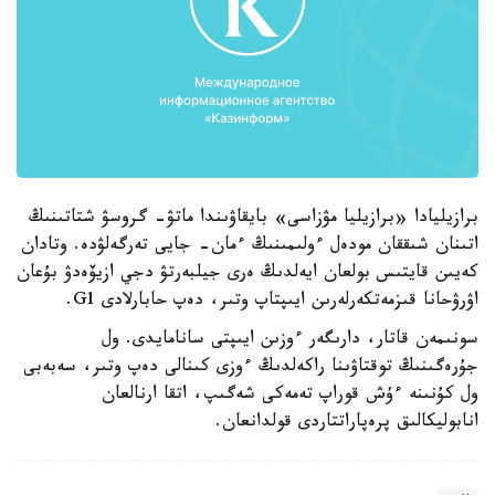
برازيليادا «برازيليا مۋزاسى» بايقاۋىندا ماتۋ- گروسۋ شتاتىنىڭ
اتىنان شىققان مودەل ءولىمىنىڭ ءمان- جايى تەرگەلۋدە. وتادان
كەيىن قايتىس بولعان ايەلدىڭ ەرى جيلبەرتۋ دجي ازيۆەدۋ بۇعان
اۋرۋحانا قىزمەتكەرلەرىن ايىپتاپ وتىر، دەپ حابارلادى G1.
سونىمەن قاتار، دارىگەر ءوزىن ايىپتى سانامايدى. ول
جۇرەگىنىڭ توقتاۋىنا راكەلدىڭ ءوزى كىنالى دەپ وتىر، سەبەبى
ول كۇنىنە ءۇش قوراپ تەمەكى شەگىپ، اتقا ارنالعان
انابوليكالىق پرەپاراتتاردى قولدانعان.