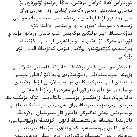
كوزقاراس كەڭ تاراعان بولاتىن. جاڭا زەرتتەۋ اۆتورلارى بۇل
سەناري مىندەتتى ەمەس ەكەنىن ايتادى. ولار جەردى ۇزاق
مەرزىمدە قورعاۋعا ارنالعان بىرنەشە الىپ ينجەنەرلىك جوبانى
ۇسىنعان. سونىڭ ءبىرى - اي وربيتاسى ماڭىنا كۇن
ساۋلەسىنىڭ ءبىر بولىگىن بوگەيتىن الىپ قالقان ورناتۋ. مۇنداي
قۇرىلىم جەرگە تۇسەتىن جىلۋ مولشەرىن ازايتىپ، كۇننىڭ
بىرتىندەپ كۇشەيۋىنەن بولاتىن قىزىپ كەتۋدىڭ الدىن الۋى
مۇمكىن.
عالىمدار سونىمەن قاتار بولاشاقتا ادامزاتقا قاجەتتى ەنەرگيانى
يۋپيتەر جۇيەسىندەگى رەسۋرستاردى پايدالانۋ ارقىلى جۇمىس
ىستەيتىن الىپ ەنەرگەتيكالىق قوندىرعىلاردان الۋعا بولاتىنىن
بولجايدى. مۇنداي ينفراقۇرىلىم جەردى قورعاۋعا قاجەتتى
مەگاجوبالاردىڭ ۇزدىكسىز جۇمىسىن قامتاماسىز ەتۋگە مۇمكىندىك
بەرەدى. زەرتتەۋدە جەردىڭ ۇزاق مەرزىمدى تىرشىلىگىنە قاۋىپ
توندىرەتىن جەتى نەگىزگى فاكتور قاراستىرىلعان. ولاردىڭ
قاتارىندا كۇننىڭ جارىقتىعىنىڭ ارتۋى، كۇننىڭ ەۆوليۋتسياسى،
تەكتونيكالىق پروتسەستەردىڭ توقتاۋى، سۋدىڭ بىرتىندەپ
جوعالۋى، جەر ءوسىنىڭ وزگەرۋى، ءىرى اسپان دەنەلەرىمەن