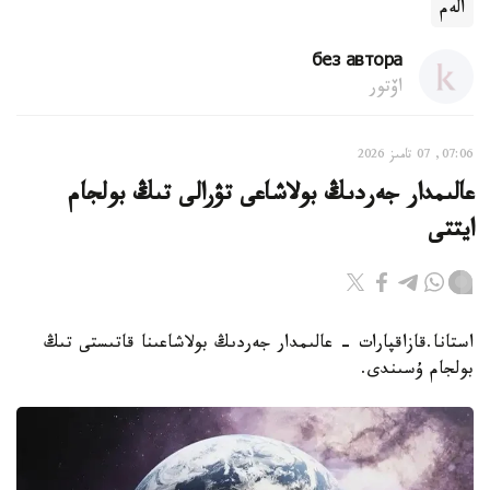
الەم
без автора
اۆتور
07:06, 07 تامىز 2026
عالىمدار جەردىڭ بولاشاعى تۋرالى تىڭ بولجام
ايتتى
استانا.قازاقپارات - عالىمدار جەردىڭ بولاشاعىنا قاتىستى تىڭ
بولجام ۇسىندى.