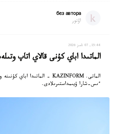
без автора
اۆتور
15:44, 07 تامىز 2026
الماتىدا اباي كۇنى قالاي اتاپ وتىلە
الماتى. KAZINFORM - الماتىدا ا
ءىس-شارا ۇيىمداستىرىلادى.