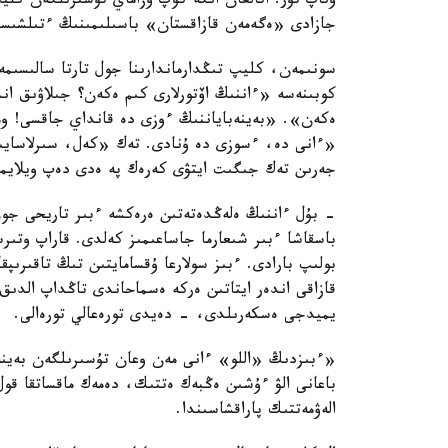
ۇناپ تۇر. اتالعان انگە كوپ ۇزاماي تۇسىرىلگەن كليپ 
جازادى «ەگەمەن قازاقستان» باسىلىمىنىڭ ءتىلشىس
سونىمەن، كليپ تىڭدارماندارىنا جول تارتا سالىسىم
كوبىنەسە «ءاننىڭ اۆتورلارى كىم ەكەن؟ جىلاۋىق ان
ەكەن». «بەينەباياننىڭ ءوزى دە قانداي جاقسى! وم
«ءانى دە، ءسوزى دە ۇنادى. تەك «كەل، سىرلاساي
جەرىن تەك جىگىت ايتۋى كەرەك پە ەدى دەپ ويلايم
- بۇل ءاننىڭ ەلەڭدەتەتىن ەرەكشە ءبىر تاريحى جوق
باسقاشا ءبىر شىعارما جاساعىمىز كەلدى. قاراپ وتىر
بولىپ بارادى. ءبىز سولارعا ۇقسامايتىن تىڭ تاقىرىپ
قازاقى اندەر ايتاتىن ەركە ەسماحاندى تاڭداپ الدى
يميدجى ەسكەرىلدى، - دەيدى تورەعالي تورەالى.
«ءبىزدىڭ «اللو» ءانى مەن وعان تۇسىرىلگەن بەينە
باعانى الۋ ءۇشىن ەڭبەك ەتتىك، دەمەك ماقساتقا 
الەۋمەتتىك پاراقشاسىندا.