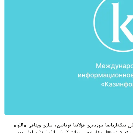
ن تىڭدارمانعا سوزدەرى قۇلاققا قوناتىن، سازى ويناقى «اللو»