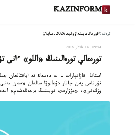
KAZINFORM
ترەند:
اقوردا
تاعايىنداۋ
وقيعا
2026-سايلاۋ
09:54, 14 قاڭتار 2016
تورەعالي تورەالىنىڭ «اللو» ءانى ت
استانا. قازاقپارات - نە دەسەك تە اياقتالعان ج
نۇرتاس پەن جانار دۇعالوۆا سالعان «سەن مەنى 
وزگەنى»، «مۇزارت» توبىنىڭ «جەڭەشەم» اندەرىم