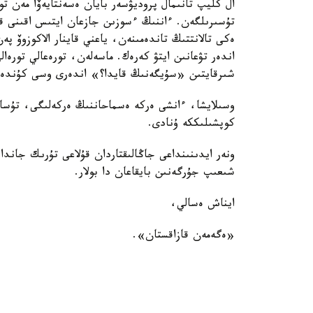
ال كليپ تانىمال پروديۋسەر بايان ەسەنتايەۆا مەن تو
تۇسىرىلگەن. ءاننىڭ ءسوزىن جازعان ايتىس اقىنى قاين
ەكى تالانتتىڭ تاندەمىنەن، ياعني قاينار الاكوزوۆ پە
اندەر تۋعانىن ايتۋ كەرەك. ماسەلەن، تورەعالي تورە
شىرقايتىن «سۇيگەنىڭ قايدا؟» اندەرى وسى كۇندەرى
وسىلايشا، ءانشى ەركە ەسماحاننىڭ ەركەلىگى، تۇساۋ
كوپشىلىككە ۇنادى.
ونەر ايدىنىنداعى جاڭالىقتاردان قۇلاعى تۇرىك جاندا
شىعىپ جۇرگەنىن بايقاعان دا بولار.
ايناش ەسالي،
«ەگەمەن قازاقستان».