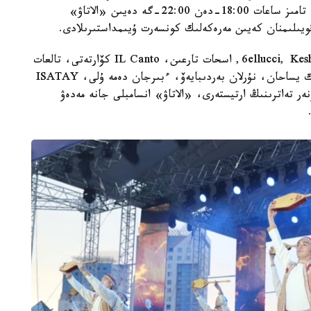
وتەتىن «اباي الەمى» كونسەرت-سپەكتاكلى. ول 8- تامىز ساعات 18:00-دەن 22:00-گە دەيىن «الاتاۋ»
قويىلىمنان كەيىن مەرەكەلىك كونسەرت ۇيىمداستىرىلادى.
باعدارلامادا ماقپال ءجۇنىسوۆا، جانار دۋعالوۆا، 6ellucci, KeshYou, اسحات تارعىن، IL Canto كۆارتەتى، تالعات
كۇزەمبايەۆ، ەرلان ءبىلال، نۇرلىبەك ناعمەتوۆ، سەرىك يساحان، نۇرلان بەردىبايەۆ، ءبىرجان دەمە ۇلى، ISATAY
ر تەاترىنىڭ ارتيستەرى، «الاتاۋ» انسامبلى جانە مەدەۋ