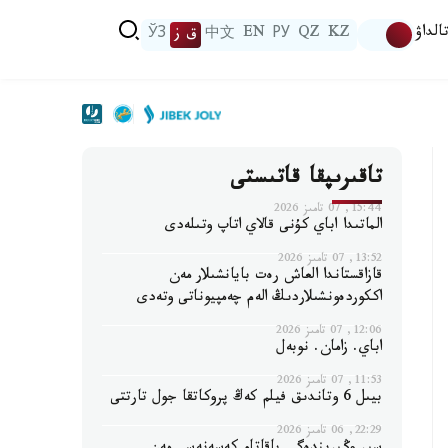
الداۋ
KZ
QZ
РУ
EN
中文
ق ز
ЎЗ
تاقىرىپقا قاتىستى
15:44, 07 تامىز 2026
الماتىدا اباي كۇنى قالاي اتاپ وتىلەدى
13:52, 07 تامىز 2026
قازاقستاندا العاش رەت بايانشىلار مەن
اككوردەونشىلاردىڭ الەم چەمپيوناتى وتەدى
12:06, 07 تامىز 2026
اباي. زامان. نوبەل
11:53, 07 تامىز 2026
بيىل 6 وتاندىق فيلم كەڭ پروكاتقا جول تارتتى
22:29, 06 تامىز 2026