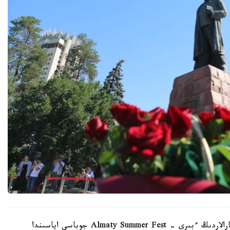
الماتى اكىمدىگىنىڭ مالىمەتىنشە، نەگىزگى ءىس-شارالاردىڭ ءبىرى - Almaty Summer Fest جوباسى اياسىندا