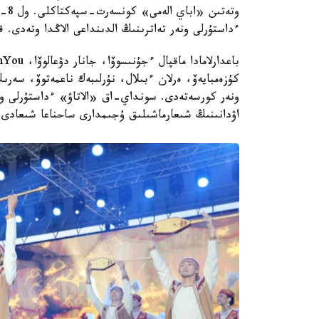
ءداستۇرلى ونەر تەاترىنىڭ الدىنداعى الاڭدا وتەدى. 
ونەر كورسەتەدى. سونداي-اق «الاتاۋ» ءداستۇرلى ونە
اۋدانىنىڭ شىعارماشىلىق ۇجىمدارى ساحناعا شىعادى.