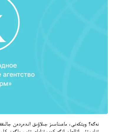
نەگە؟ ويتكەنى، ماعىناسىز جىلاۋىق اندەردەن جالىققا