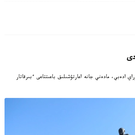
دى
باي كۇنىنە وراي ادەبي، مادەني جانە اعارتۋشىلىق باعىتتاعى ءبىرقاتار