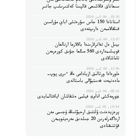
سىر وڭىرىندەگى باقاتام كەسەنەسى مەن
سىعاناق قالاشىعى قالپىنا كەلتىرىلىپ جاتىر
18:10, 06 تامىز 2026
استانادا 150 جاس سۋرەتشى اباي مۇراسىن
قىلقالاممەن دارىپتەدى
13:07, 06 تامىز 2026
بيىل ەل تەاترلارىندا بالالارعا ارنالعان
قويىلىمداردى 560 مىڭعا جۋىق كورەرمەن
تاماشالادى
12:56, 06 تامىز 2026
ەلوردادا ورتالىق ازياداعى ەڭ ءىرى پوپ-
مادەنيەت فەستيۆالى باستالدى
08:16, 06 تامىز 2026
«ورمەكشى ادام» فيلمى ەشقاشان اياقتالمايدى
14:54, 05 تامىز 2026
پرەزيدەنت ۇلتتىق ارحيۆتىڭ ۇجىمى مەن
ارداگەرلەرىن 20 جىلدىق مەرەيتويمەن
قۇتتىقتادى