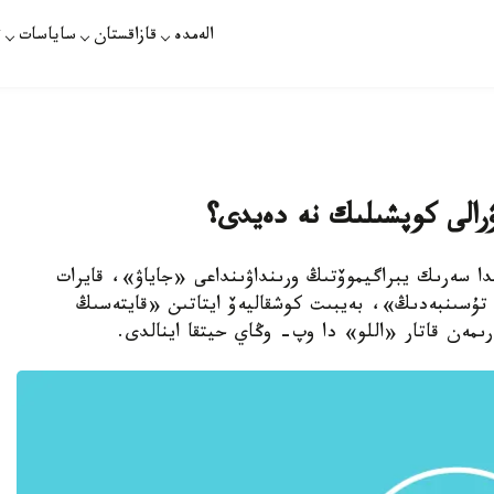
الەمدە
قازاقستان
ساياسات
ت
ۋرالى كوپشىلىك نە دەيدى؟
ىلدا سەرىك يبراگيموۆتىڭ ورىنداۋىنداعى «جاياۋ»، قايرات
تۇسىنبەدىڭ»، بەيبىت كوشقاليەۆ ايتاتىن «قايتەسىڭ
ەن قاتار «اللو» دا وپ- وڭاي حيتقا اينالدى.