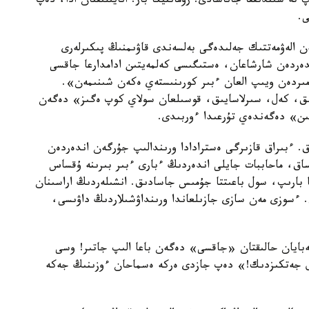
تە شىندىققا جاناسادى. رومانتيكا بار. انايىلىقتان ادا، دەپ
ى.
ەن الەۋمەتتىك جەلىدەگى بەلسەندى قاۋىمنىڭ پىكىرلەرى
دەردەن شارشاعان، ەستىگىسى كەلمەيتىن ادامدارعا جاقسى
ىردەن ويىپ العان ءبىر كورىنىستەي ەكەن شىنىمەن».
ىق، كەل، سىرلاسايىق، قوسىلعان سولاي كوپ ەگىز» دەگەن
ىن» دەگەندەي تۇرعىدا ءوربىدى.
. ءبىراق قازىرگى ەسترادادا ورىندالىپ جۇرگەن اندەردەن
ساق، ماحاببات جايلى اندەردىڭ ءبارى ءبىر بىرىنە ۇقساس
قا بارىپ، سول باعىتتا جۇمىس جاسادىق. انشىلەردىڭ اراسىنان
ق. ءسوزى مەن سازى جازىلعاندا ورىنداۋشىلاردىڭ داۋىسى،
بايان حالىقتان «جاقسى» دەگەن باعا الىپ جاتىر! وسى
قول جەتكىزدىك!» دەپ جازدى ەركە ەسماحان ءوزىنىڭ جەكە