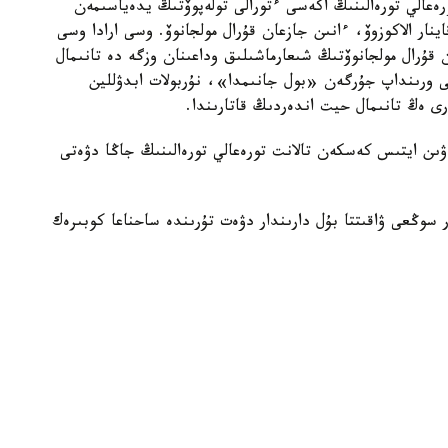
رەعالي تورەالىنىڭ اكەسى ءتورالى تولەپوۆتىڭ يدەياسىمەن
ار الاكوزوۆ، ءانىن جازعان قۇرال مولجانوۆ. وسى ارادا وسى
ن قۇرال مولجانوۆتىڭ شىعارماشىلىق وداعىنان وزگە دە تانىمال
الى ورىنداپ جۇرگەن «بول جانىمدا»، نۇربولات ابدۋللين
 ەڭ تانىمال حيت اندەردىڭ قاتارىندا.
ىن ايتىس كەسكەن تالانت تورەعالي تورەالىنىڭ جاڭا دۋەتى
ر سوڭعى ۋاقىتتا بۇل دارىندار دۋەت تۇرىندە ساحناعا كوبىرەك