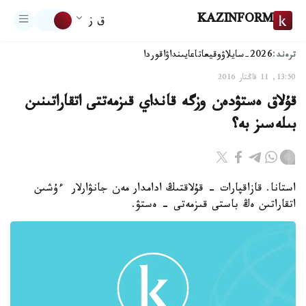
KAZINFORM
ق ز
ترەند:
2026-سايلاۋ
وقيعا
تاعايىنداۋ
اقوردا
13:50, 11 قاڭتار 2016
قۇلاق ەستۋدەن وزگە قانداي قىزمەتتى اتقاراتىنىن
بىلەسىز بە؟
استانا. قازاقپارات - قۇلاقتىڭ ادامدار مەن جانۋارلار ءۇشىن
اتقاراتىن ەڭ باستى قىزمەتى - ەستۋ.