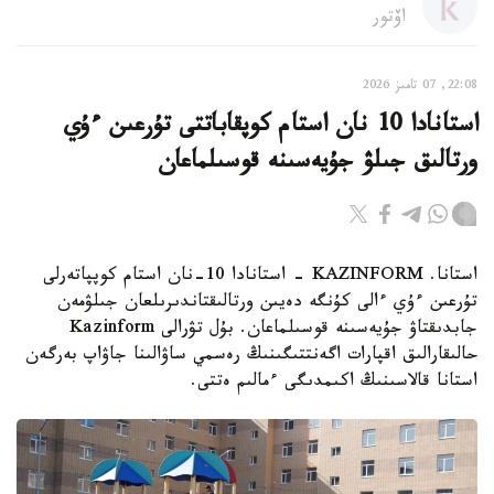
اۆتور
22:08, 07 تامىز 2026
استانادا 10 نان استام كوپقاباتتى تۇرعىن ءۇي
ورتالىق جىلۋ جۇيەسىنە قوسىلماعان
استانا. KAZINFORM - استانادا 10-نان استام كوپپاتەرلى
تۇرعىن ءۇي ءالى كۇنگە دەيىن ورتالىقتاندىرىلعان جىلۋمەن
جابدىقتاۋ جۇيەسىنە قوسىلماعان. بۇل تۋرالى Kazinform
حالىقارالىق اقپارات اگەنتتىگىنىڭ رەسمي ساۋالىنا جاۋاپ بەرگەن
استانا قالاسىنىڭ اكىمدىگى ءمالىم ەتتى.