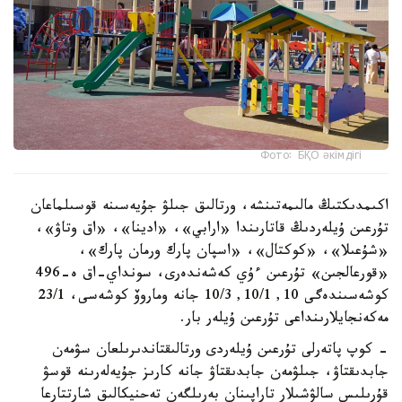
Фото: БҚО әкімдігі
اكىمدىكتىڭ مالىمەتىنشە، ورتالىق جىلۋ جۇيەسىنە قوسىلماعان
تۇرعىن ۇيلەردىڭ قاتارىندا «ارابي»، «ادينا»، «اق وتاۋ»،
«شۇعىلا»، «كوكتال»، «اسپان پارك ورمان پارك»،
«قورعالجىن» تۇرعىن ءۇي كەشەندەرى، سونداي-اق ە-496
كوشەسىندەگى 10, 10/1, 10/3 جانە وماروۆ كوشەسى، 23/1
مەكەنجايلارىنداعى تۇرعىن ۇيلەر بار.
- كوپ پاتەرلى تۇرعىن ۇيلەردى ورتالىقتاندىرىلعان سۋمەن
جابدىقتاۋ، جىلۋمەن جابدىقتاۋ جانە كارىز جۇيەلەرىنە قوسۋ
قۇرىلىس سالۋشىلار تاراپىنان بەرىلگەن تەحنيكالىق شارتتارعا