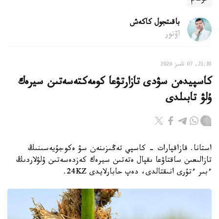
باقىتجول كاكەش
اۆتور
21:30, 07 تامىز 2026
كاسپيدەن سۋدى تازارتۋعا كومەكتەسەتىن سيرەك
ۇلۋ تابىلدى
استانا. قازاقپارات - كاسپي تەڭىزىنەن سۋ ەكوجۇيەسىنىڭ
تازالىعىن ساقتاۋعا ىقپال ەتەتىن سيرەك كەزدەسەتىن ۇلۋلاردىڭ
ءبىر ءتۇرى انىقتالدى، دەپ حابارلايدى 24KZ.