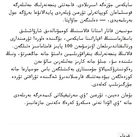
سايكەس جۇزەگە اسىرىلادى. قاجەتتى ينجەنەرلىك جەلىلەرگە
قوسىلماعان كوپپاتەرلى تۇرعىن ۇيلەردى پايدالانۋعا بەرۋگە جول
بەرىلمەيدى، — دەلىنگەن جاۋاپتا.
سونىمەن قاتار استانا قالاسىنىڭ كوممۋنالدىق شارۋاشىلىق
باسقارماسىنىڭ اقپاراتىنا سايكەس، بۇگىندە ەلوردا تۇرعىندارى
ورتالىقتاندىرىلعان اۋىزسۋمەن 100 پايىز قامتاماسىز ەتىلگەن.
قالانىڭ ينجەنەرلىك ينفراقۇرىلىمىن دامىتۋ جانە جاڭعىرتۋ، ونىڭ
ىشىندە سۋ، جىلۋ جانە كارىز جەلىلەرىن سالۋ مەن
رەكونسترۋكسيالاۋ جۇمىستارى بەكىتىلگەن باس جوسپارعا جانە
كوزدەلگەن بيۋدجەتتىك قارجىلاندىرۋ شەگىندە تۇراقتى تۇردە
جۇرگىزىلىپ كەلەدى.
بۇعان دەيىن، تۇرعىن ءۇي سەرتيفيكاتى كىمدەرگە بەرىلەدى
جانە ءۇي الۋدا نەنى ەسكەرۋ كەرەك ەكەنىن جازعانبىز.
قوعام