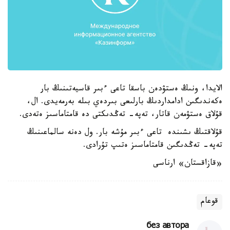
الايدا، ونىڭ ەستۋدەن باسقا تاعى ءبىر قاسيەتىنىڭ بار
ەكەندىگىن ادامداردىڭ بارلىعى بىردەي بىلە بەرمەيدى. ال،
قۇلاق ەستۋمەن قاتار، تەپە- تەڭدىكتى دە قامتاماسىز ەتەدى.
قۇلاقتىڭ ىشىندە تاعى ءبىر مۇشە بار. ول دەنە سالماعىنىڭ
تەپە- تەڭدىگىن قامتاماسىز ەتىپ تۇرادى.
«قازاقستان» ارناسى
قوعام
без автора