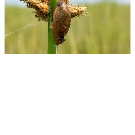
Фото: instagaram/akzhaiyk_oopt
«اقجايىق» مەملەكەتتىك تابيعي رەزەرۆاتىنىڭ ماماندارى جايىق
وزەنى اتىراۋى مەن كاسپي تەڭىزى جاعالاۋىنىڭ بيوالۋانتۇرلىلىگىن
زەرتتەۋ بارىسىندا كاسپيگە عانا ءتان Pyrgohydrobia conica
اتتى ۇلۋ ءتۇرىن انىقتادى.
مامانداردىڭ ايتۋىنشا، بۇل شاعىن باۋىراياقتى ۇلۋ قامىس وسكەن
تاياز سۋلاردا، سونداي-اق لايلى-قۇمدى تۇبىندە مەكەندەيدى.
ول سۋ ەكوجۇيەسىنىڭ ەكولوگيالىق جاعدايىن كورسەتەتىن