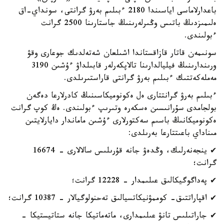
باعدارلاماسى اياسىندا 2180 ءبىلىم بەرۋ گرانتى، سونداي-اق
ەلىمىزدىڭ باتىس وڭىرلەرىنىڭ جاستارىنا 2500 گرانت
ءبولىندى.
سونىمەن قاتار قازاقستاندا اشىلعان شەتەلدىك جوعارى وقۋ
ورىندارىنىڭ فيليالدارىنا تالاپكەرلەر قابىلداۋ ءۇشىن 3190
مەملەكەتتىك ءبىلىم بەرۋ گرانتى قاراستىرىلدى.
ءبىلىم بەرۋ گرانتتارى ەل ەكونوميكاسىنىڭ كادرلارعا دەگەن
بولجامدى سۇرانىسىن ەسكەرە وتىرىپ ءبولىندى. ەڭ كوپ گرانت
ەكونوميكانىڭ باسىم سەكتورلارى ءۇشىن ماماندار دايارلايتىن
مىناداي باعىتتارعا بەرىلدى:
✔ ينجەنەرلىك، وڭدەۋ جانە قۇرىلىس سالالارى - 16674
گرانت؛
✔ پەداگوگيكالىق عىلىمدار - 12228 گرانت؛
✔ اقپاراتتىق- كوممۋنيكاتسيالىق تەحنولوگيالار - 10387 گرانت؛
✔ جاراتىلىس تانۋ عىلىمدارى، ماتەماتيكا جانە ستاتيستيكا -