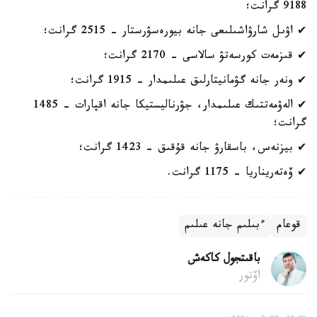
9188 گرانت؛
✔ اۋىل شارۋاشىلىعى جانە بيورەسۋرستار - 2515 گرانت؛
✔ قىزمەت كورسەتۋ سالاسى - 2170 گرانت؛
✔ ونەر جانە گۋمانيتارلىق عىلىمدار - 1915 گرانت؛
✔ الەۋمەتتىك عىلىمدار، جۋرناليستيكا جانە اقپارات - 1485
گرانت؛
✔ بيزنەس، باسقارۋ جانە قۇقىق - 1423 گرانت؛
✔ ۆەتەريناريا - 1175 گرانت.
قوعام
ءبىلىم جانە عىلىم
باقىتجول كاكەش
اۆتور