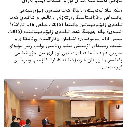
ساياسي دامىتۋ مىندەتتەرى تۋرالى قىسقاشا ايتىپ بەردى.
ەسكە سالا كەتەيىك، دالياڭ شەت تىلدەرى ۋنيۆەرسيتەتى
جانىنداعى «قازاقستاننىڭ زەرتتەۋلەر ورتالىعى» شاڭحاي شەت
تىلدەرى ۋنيۆەرسيتەتىن جانىندا (2015-جىلعى 16- قاراشادا
اشىلدى) جانە بەيجىڭ شەت تىلدەرى ۋنيۆەرسيتەتىندە (2015-
جىلعى 13- جەلتوقسان) اشىلعان «قازاقستان ورتالىقتارى»
ىشىندە وسىنداي ءۇشىنشى عىلىم ورتالىعى بولىپ وتىر. مۇنداي
سەرپىن قازاقستانعا قىتاي عىلىمي توپتارى مەن جۇرتشىلىعى
وكىلدەرى تاراپىنان قىزىعۋشىلىقتىڭ ارتا ءتۇسىپ وتىرعانىن
كورسەتەدى.