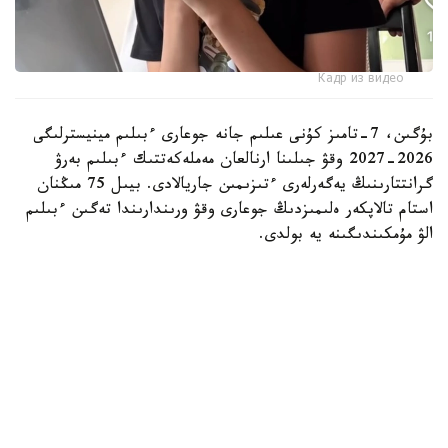
Кадр из видео
بۇگىن، 7-تامىز كۇنى عىلىم جانە جوعارى ءبىلىم مينيسترلىگى
2026-2027 وقۋ جىلىنا ارنالعان مەملەكەتتىك ءبىلىم بەرۋ
گرانتتارىنىڭ يەگەرلەرى ءتىزىمىن جاريالادى. بيىل 75 مىڭنان
استام تالاپكەر ەلىمىزدىڭ جوعارى وقۋ ورىندارىندا تەگىن ءبىلىم
الۋ مۇمكىندىگىنە يە بولدى.
بۇل كۇن كونكۋرس ناتيجەلەرىن تاعاتسىزدانا كۇتكەن مىڭداعان
قازاقستاندىق تۇلەك ءۇشىن ەڭ ماڭىزدى ءارى ۋايىمعا تولى
ساتتەردىڭ بىرىنە اينالدى.