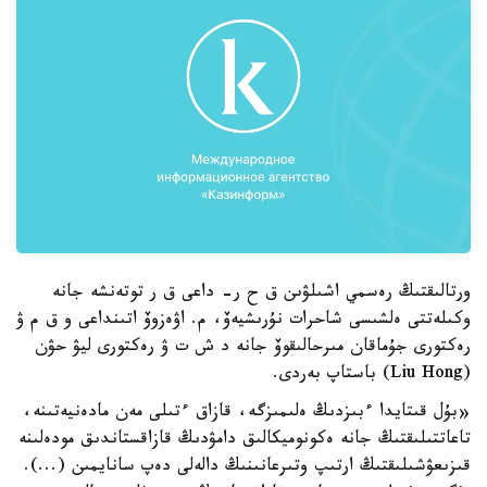
ورتالىقتىڭ رەسمي اشىلۋىن ق ح ر- داعى ق ر توتەنشە جانە
وكىلەتتى ەلشىسى شاحرات نۇرىشيەۆ، م. اۋەزوۆ اتىنداعى و ق م ۋ
رەكتورى جۇماقان مىرحالىقوۆ جانە د ش ت ۋ رەكتورى ليۋ حۋن
(Liu Hong) باستاپ بەردى.
«بۇل قىتايدا ءبىزدىڭ ەلىمىزگە، قازاق ءتىلى مەن مادەنيەتىنە،
تاعاتتىلىقتىڭ جانە ەكونوميكالىق دامۋدىڭ قازاقستاندىق مودەلىنە
قىزىعۋشىلىقتىڭ ارتىپ وتىرعانىنىڭ دالەلى دەپ سانايمىن (...).