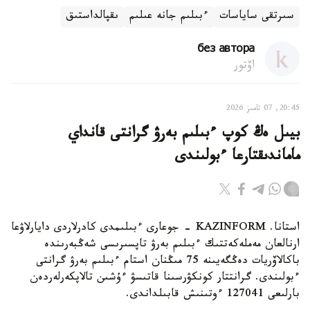
سىرتقى ساياسات
ءبىلىم جانە عىلىم
ىقپالداستىق
без автора
اۆتور
20:45, 07 تامىز 2026
بيىل ەڭ كوپ ءبىلىم بەرۋ گرانتى قانداي
ماماندىقتارعا ءبولىندى
استانا. KAZINFORM - جوعارى ءبىلىمدى كادرلاردى دايارلاۋعا
ارنالعان مەملەكەتتىك ءبىلىم بەرۋ تاپسىرىسى شەڭبەرىندە
باكالاۆريات دەڭگەيىنە 75 مىڭنان استام ءبىلىم بەرۋ گرانتى
ءبولىندى. گرانتتار كونكۋرسىنا قاتىسۋ ءۇشىن تالاپكەرلەردەن
بارلىعى 127041 ءوتىنىش قابىلداندى.