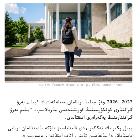
Фото: Ғылым және жоғары білім министрлігі
2026-2027 وقۋ جىلىنا ارنالعان مەملەكەتتىك ءبىلىم بەرۋ
گرانتتارى كونكۋرسىنىڭ قورىتىندىسى جاريالانىپ، ءبىلىم بەرۋ
گرانتتارىنىڭ يەگەرلەرى انىقتالدى.
بيىل وڭىرلىك تەڭگەرىمدى قامتاماسىز ەتۋگە باعىتتالعان ارنايى
باستامالار دا جالعاسىن تاپتى. اتاپ ايتقاندا، «سەرپىن»