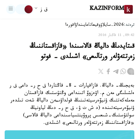
KAZINFORM
ق ز
ترەند:
2026-سايلاۋ
وقيعا
تاعايىنداۋ
اقوردا
09:42, 11 قاڭتار 2016
قىتايدىڭ دالياڭ قالاسىندا «قازاقستاننىڭ
زەرتتەۋلەر ورتالىعى» اشىلدى - فوتو
بەيجىڭ- دالياڭ. قازاقپارات - 8- قاڭتاردا ق ح ر- داعى ق ر
ەلشىلىگى مەن م. اۋەزوۆ اتىنداعى وڭتۇستىك قازاقستان
مەملەكەتتىك ۋنيۆەرسيتەتىنىڭ قولداۋىمەن دالياڭ شەت تىلدەر
ۋنيۆەرسيتەتىندە (د ش ت ۋ، ق ح ر- دىڭ لياونيڭ
سولتۇستىك-شىعىس پروۆينتسياسىنداعى دالياڭ قالاسى)
«قازاقستاننىڭ زەرتتەۋلەر ورتالىعى» اشىلدى.