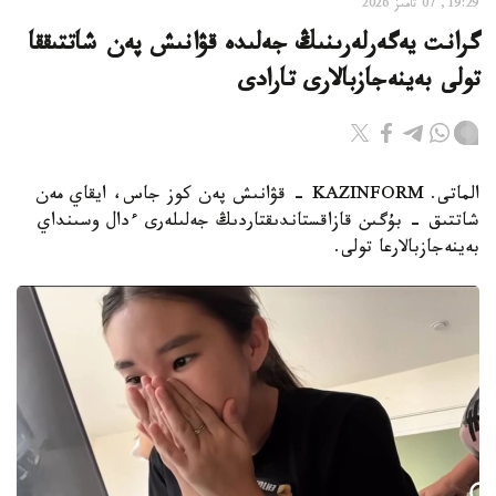
19:29, 07 تامىز 2026
گرانت يەگەرلەرىنىڭ جەلىدە قۋانىش پەن شاتتىققا
تولى بەينەجازبالارى تارادى
الماتى. KAZINFORM - قۋانىش پەن كوز جاس، ايقاي مەن
شاتتىق - بۇگىن قازاقستاندىقتاردىڭ جەلىلەرى ءدال وسىنداي
بەينەجازبالارعا تولى.