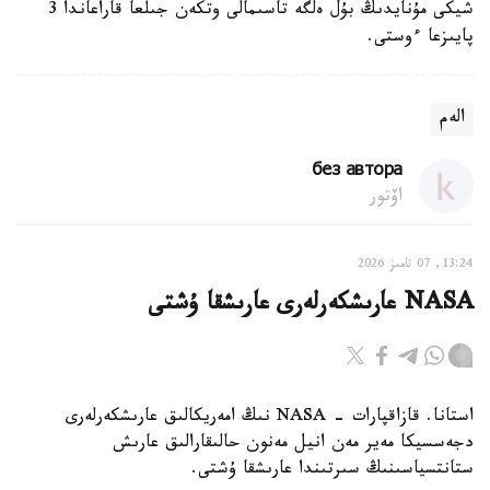
شيكى مۇنايدىڭ بۇل ەلگە تاسىمالى وتكەن جىلعا قاراعاندا 3
پايىزعا ءوستى.
الەم
без автора
اۆتور
13:24, 07 تامىز 2026
NASA عارىشكەرلەرى عارىشقا ۇشتى
استانا. قازاقپارات - NASA نىڭ امەريكالىق عارىشكەرلەرى
دجەسسيكا مەير مەن انيل مەنون حالىقارالىق عارىش
ستانتسياسىنىڭ سىرتىندا عارىشقا ۇشتى.