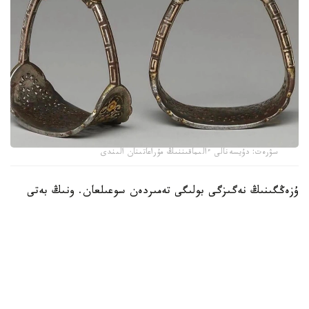
سۋرەت: دۇيسەنالى ءالىماقىننىڭ مۇراعاتىنان الىندى
ۇزەڭگىنىڭ نەگىزگى بولىگى تەمىردەن سوعىلعان. ونىڭ بەتى
التىن جانە كۇمىس اشەكەيلەرمەن بەزەندىرىلىپ، تابان تىرەيتىن
بولىگىنىڭ جيەگى نازىك ورنەكتەرمەن كومكەرىلگەن. ولشەمى -
15,9 × 19 سانتيمەتر. بۇل بۇيىم سول داۋىردەگى دالا
ۇستالارىنىڭ تەمىر وڭدەۋ، زەرگەرلىك جانە كوركەم اشەكەيلەۋ
ونەرىنىڭ جوعارى دەڭگەيدە بولعانىن كورسەتەدى.
كوشپەلى وركەنيەتتە ۇزەڭگى تەك اتقا مىنۋگە ارنالعان قۇرال عانا