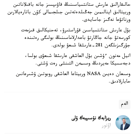
حالىقارالىق عارىش ستانتسياسىنىڭ قاۋىپسىز جانە باقىلاناتىن
وربيتالىق اينالىمىن جەڭىلدەتەتىن جىلجىمالى كۇن باتارەيالارىن
ورناتۋعا نەگىز جاسايدى.
بۇل عارىش ستانتسياسىن قۇراستىرۋ، تەحنيكالىق قىزمەت
كورسەتۋ جانە جاڭارتۋ باعدارلاماسىنىڭ بولىگى رەتىندە
جۇرگىزىلگەن 281-عارىشقا شىعۋ بولدى.
انيل مەنون ءۇشىن بۇل العاشقى عارىشقا شىعۋى بولسا،
دجەسسيكا مەيردىڭ وسىمەن التىنشى رەت ۇشتى.
وسىعان دەيىن NASA وربيتاعا العاشقى روبوتىن ۇشىرعانىن
حابارلادىق.
الەم
ريزابەك نۇسىپبەك ۇلى
اۆتور