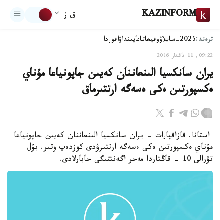
KAZINFORM
ق ز
ترەند:
2026-سايلاۋ
وقيعا
تاعايىنداۋ
اقوردا
09:22, 11 قاڭتار 2016
يران سانكسيا الىنعاننان كەيىن جاپونياعا مۇناي
ەكسپورتىن ەكى ەسەگە ارتتىرماق
استانا. قازاقپارات - يران سانكسيا الىنعاننان كەيىن جاپونياعا
مۇناي ەكسپورتىن ەكى ەسەگە ارتتىرۋدى كوزدەپ وتىر. بۇل
تۋرالى 10 - قاڭتاردا مەحر اگەنتتىگى حابارلادى.