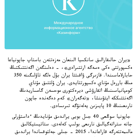
«يران حالىقارالىق سانكسيا الىنعان مەزەتتەن باستاپ جاپونياعا
ەكسپورتتى ەكى ەسەگە ارتتىرادى»، - دەلىنگەن اگەنتتىكتىڭ
حابارلاماسىندا. قازىرگى ۋاقىتتا يران بۇل ەلگە تاۋلىگىنە 350
مىڭ باررەل مۇناي ەكسپورتتايدى. يران ۇلتتىق مۇناي
كومپانياسىنىڭ اتقارۋشى ديرەكتورى موحسەن گامساريدىڭ
اگەنتتىككە ايتۋىنشا، «تەگەران» كەم دەگەندە جاپون
نارىعىنىڭ 10 پايىزىن يەلەنۋگە تىرىسادى.
جاپونيا سوڭعى 40 جىل بويى يراندىق مۇنايدىڭ ءداستۇرلى
جانە ستراتەگيالىق نارىعى بولىپ كەلەدى. ستاتيستيكالىق
مالىمەتتەرگە قاراعاندا، 2015 - جىلى جەلتوقساندا يراندىق