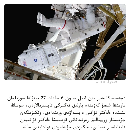
Фото: Space
دجەسسيكا مەير مەن انيل مەنون 6 ساعات 27 مينۋتقا سوزىلعان
عارىشقا شىعۋ كەزىندە بارلىق نەگىزگى تاپسىرمالاردى، سونىڭ
ىشىندە ەلەكتر قۋاتىن دايىنداۋدى ورىندادى. وتكىزىلگەن
جۇمىستار وربيتالىق زەرتحانانى قوسىمشا ەلەكتر قۋاتىمەن
قامتاماسىز ەتەتىن، ماڭىزدى جۇيەلەردى قولدايتىن جانە