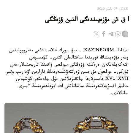
11:25, 07 تامىز 2026
ا ق ش مۋزەيىندەگى التىن ۇزەڭگى
استانا. KAZINFORM - نيۋ-يورك قالاسىنداعى مەتروپوليتەن
ونەر مۋزەيىنىڭ قورىندا ساقتالعان التىن- كۇمىسپەن
اشەكەيلەنگەن ەرەكشە ۇزەڭگى سوڭعى ۋاقىتتا تاريحشىلار مەن
تۇركى- موڭعول مۇراسىن زەرتتەۋشىلەردىڭ نازارىن اۋدارىپ وتىر.
XV- XVII عاسىرلارعا جاتقىزىلاتىن بۇل جادىگەر كوشپەلى
حالىق اقسۇيەكتەرىنىڭ سالتاناتتى ات ابزەلدەرىنىڭ ءبىرى
سانالادى.