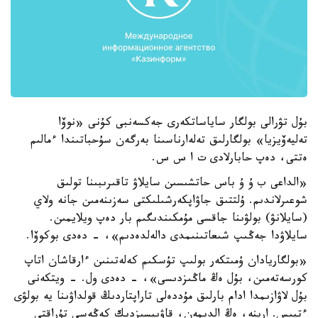
بۇل تۋرالى بولگار ساياساتكەرى جەكسەنبى كۇنى «نوۆا
تەليەۆيزيا» بولگارلىق تەلەارناسىنا بەرگەن سۇحباتىندا ءمالىم
ەتتى، دەپ حابارلادى ت ا س س.
«الداعى ب ۇ ۇ باس حاتشىسىن سايلاۋ تاقىرىبىنا تولىق
شوعىرلاندىم. ۇلتتىق جاۋاپكەرشىلىكتى سەزىنەمىن جانە ولاي
(سايلانۋ) بولۋىنا جاقسى مۇمكىندىگىم بار دەپ ويلايمىن.
سايلاۋدا جەڭىپ شىعاتىنىمدى دالەلدەدىم»، - دەدى بوكوۆا.
«بولگاريادان ۇمىتكەر بولىپ تۇسكىم كەلەتىنىن ءارقاشان اتاپ
كورسەتەمىن، بۇل ەڭ ماڭىزدىسى»، - دەدى ول. - ويتكەنى
بۇل لاۋازىمدا ادام بارلىق مۇددەلى تاراپتاردىڭ قولداۋىنا يە بولۋى
ءتيىس. ارينە، ەڭ الدىمەن، قاۋىپسىزدىك كەڭەسى تۇراقتى