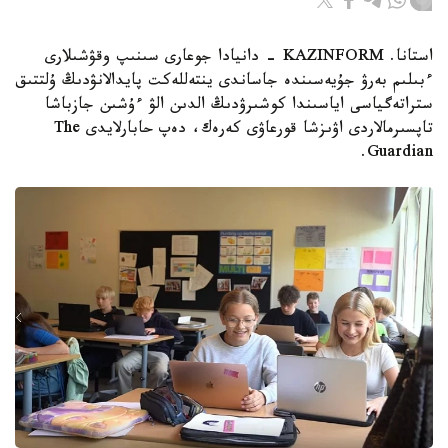
استانا. KAZINFORM - دانيادا جوعارى سىنىپ وقۋشىلارى
ءبىلىم بەرۋ جۇيەسىندە جاساندى ينتەللەكت پايدالانۋدىڭ ۇلتتىق
ستراتەگياسى اياسىندا كوشىرۋدىڭ الدىن الۋ ءۇشىن جازباشا
تاپسىرمالاردى اۋىزشا قورعاۋى كەرەك، دەپ حابارلايدى The
Guardian.