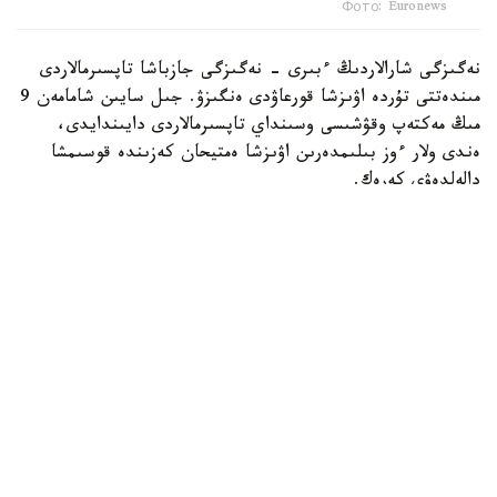
Фото: Euronews
نەگىزگى شارالاردىڭ ءبىرى - نەگىزگى جازباشا تاپسىرمالاردى
مىندەتتى تۇردە اۋىزشا قورعاۋدى ەنگىزۋ. جىل سايىن شامامەن 9
مىڭ مەكتەپ وقۋشىسى وسىنداي تاپسىرمالاردى دايىندايدى،
ەندى ولار ءوز بىلىمدەرىن اۋىزشا ەمتيحان كەزىندە قوسىمشا
دالەلدەۋى كەرەك.
بۇل شارالار 16 جاستان اسقان ورتا مەكتەپ وقۋشىلارىنا قاتىستى
بولادى.
بۇدان باسقا، مەكتەپتەر وقۋشىلاردى جازباشا تاپسىرمالاردى ۇيدە
ەمەس، سىنىپتا مۇعالىمنىڭ باقىلاۋىمەن تىكەلەي ورىنداۋعا
شاقىرادى.
ج ي- ءدى پايدالانۋ ۇلتتىق ستراتەگيانىڭ بولىگى رەتىندە
مەكتەپتەر جازباشا ەمتيحاندار كەزىندە وقۋشىلاردىڭ كومپيۋتەر
پايدالانۋىن قاداعالايتىن قۇرالدار ەنگىزۋى كەرەك. مەكتەپتەر
ەمتيحاندار مەن ساباقتار كەزىندە مەكتەپ جەلىسىندەگى بەلگىلى
ءبىر رەسۋرستارعا قول جەتكىزۋدى شەكتەۋ ءۇشىن سۇزگىلەۋ