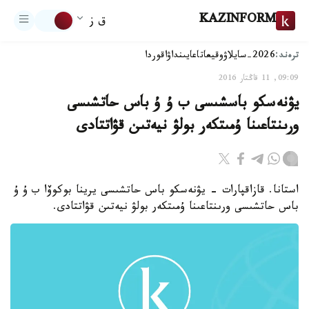
KAZINFORM
ق ز
ترەند:
2026-سايلاۋ
وقيعا
تاعايىنداۋ
اقوردا
09:09, 11 قاڭتار 2016
يۋنەسكو باسشىسى ب ۇ ۇ باس حاتشىسى
ورىنتاعىنا ۇمىتكەر بولۋ نيەتىن قۋاتتادى
استانا. قازاقپارات - يۋنەسكو باس حاتشىسى يرينا بوكوۆا ب ۇ ۇ
باس حاتشىسى ورىنتاعىنا ۇمىتكەر بولۋ نيەتىن قۋاتتادى.