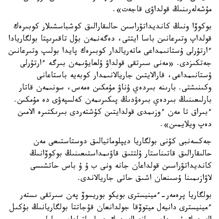
مۇشەلەرىنىڭ قولداۋى قاجەت».
بوكوۆا ونىڭ كانديداتۋراسىن حالىقارالىق كوشباسشىلار كوبىرەك
قولداپ وتىرعانىن باسا ايتتى، دەگەنمەن بۇل تاقىرىپتا بولگاريادا
ءارتۇرلى ۇستانىمداعى ماتەريالدار كوبىرەك پايدا بولىپ وتىرعانىن
جەتكىزدى. «مەنى سىرتقى قولداۋ ۇلعايۋىمەن بىرگە ءارتۇرلى
ۇستانىمداعى، قارالايتىن جاريالانىمدار كوبەيە باستاعانى
وكىنىشتى. بارىنە بىردەي ۇناۋ مۇمكىن ەمەس، سونىمەن قاتار
بارلىعىنىڭ بىردەي بىرەۋدىڭ پىكىرىمەن كەلسپەۋى دە مۇمكىن.
ءبىراق تا مەن ءوزىمدى قولدايتىن كۇشتەردى بىرىكتىرە الامىن
دەپ ويلايمىن».
جەكسەنبى كۇنى بولگاريا ديپلوماتيالىق دوستاستىعى مەن
حالىقارالىق قاتىناستار ۇلتتىق قاۋىمداستىعىنىڭ بوكوۆانىڭ
كانديداتۋراسىن قولداعان جانە ونى ب ۇ ۇ باس حاتشىسى
لاۋازىمىنا ۇسىنعان اشىق حاتى جاريالاندى.
بولگاريا پرەمەر-ءمينيسترى بويكو بوريسوۆ پەن سىرتقى ىستەر
ءمينيسترى دانيەل ميتوۆقا جولدانعان قۇجاتتا بولگاريانىڭ بۇكىل