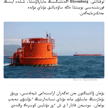
توقتاتتى. Bloomberg اگەنتتىگىنىڭ حابارلاۋىنشا، شىلدە ايىنىڭ
قورىتىندىسى بويىنشا ەلگە ساۋديالىق مۇناي مۇلدە
جەتكىزىلمەگەن.
Фото: Kazinform
بۇعان ۆاشينگتون مەن تەگەران اراسىنداعى شيەلەنىس، ورمۋز
بۇعازىنىڭ جابىلۋى جانە مۇناي نىساندارىنىڭ ءبۇلىنۋى سەبەپ
بولعان. سونىمەن قاتار ا ق ش ءوز مۇنايىن كوبىرەك وڭدەي