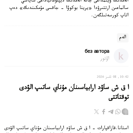
الەمدىك ۇيىمداعى جانە الەمدىك ديپلوماتياداعى ساياسي
سالماعىن ارتتىرۋدا «يرينا بوكوۆا - جاقسى مۇمكىندىك» دەپ
اتاپ كورسەتىلگەن.
الەم
без автора
اۆتور
10:42, 08 تامىز 2026
ا ق ش ساۋد ارابياسىنان مۇناي ساتىپ الۋدى
توقتاتتى
استانا.قازاقپارات - ا ق ش ساۋد ارابياسىنان مۇناي ساتىپ الۋدى