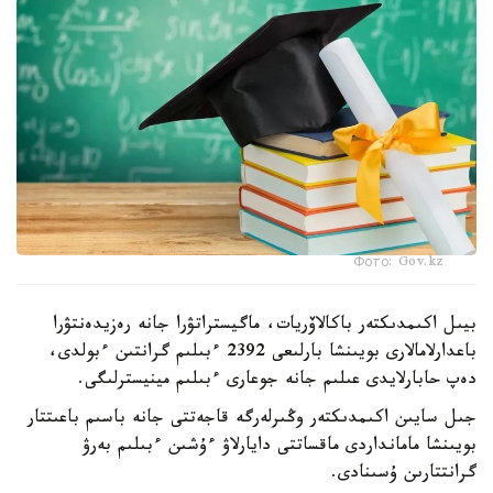
Фото: Gov.kz
بيىل اكىمدىكتەر باكالاۆريات، ماگيستراتۋرا جانە رەزيدەنتۋرا
باعدارلامالارى بويىنشا بارلىعى 2392 ءبىلىم گرانتىن ءبولدى،
دەپ حابارلايدى عىلىم جانە جوعارى ءبىلىم مينيسترلىگى.
جىل سايىن اكىمدىكتەر وڭىرلەرگە قاجەتتى جانە باسىم باعىتتار
بويىنشا مامانداردى ماقساتتى دايارلاۋ ءۇشىن ءبىلىم بەرۋ
گرانتتارىن ۇسىنادى.