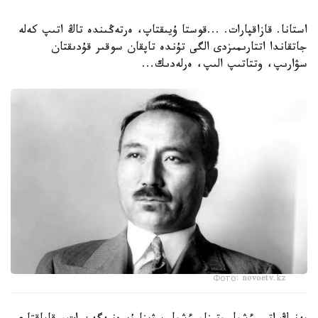
استانا. قازاقپارات. ...قوستا ۇيىقتاپ، ەرتەڭىندە تاڭ اتىپ كەلە
جاتقاندا اتتارىمىزدى الگى تۇندە تاپقان سوقىر قۇدىقتان
سۋارىپ، وتتاتىپ الىپ، ەرلەدىك...
Фото: novoetv.kz