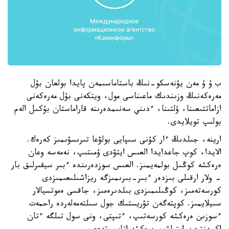
ب ۇ ۇ مەن يۋنەسكو-نىڭ باستاماسىمەن پايدا بولعان بۇل
مەرەكەنىڭ وزىندىك ماعىناسى مول، ويتكەنى بۇل مەرەكەنى
ازاماتتىعىنا، ۇلتىنا، ءدىني سەنىمدەرىنە قاراماستان بۇكىل الەم
بولىپ تويلايدى.
ارينە، جىلدىڭ ءار كۇنى سىپايى بولۋعا تىرىسۋىمىز كەرەك.
الايدا، كوپ جاعدايدا العىس ايتۋدى ۇمىتىپ، نەمەسە وعان
ەرەكشە كوڭىل بولمەيمىز. العىس سوزدەرىندە ءبىر سيقىرلىق بار
- ولار ارقىلى بىزدەر ءبىر-بىرىمىزگە ريزاشىلىعىمىزدى
كورسەتەمىز، كوڭىلىمىزدى بىلدىرەمىز، جاقسى ەموتسيالار
سىيلايمىز. كوپتەگەن تۋريستىك جول سىلتەمەلەردە راحمەت
ءسوزىن ەرەكشە كورسەتىپ، ءتىپتى، ونى سول تىلگە ءتان