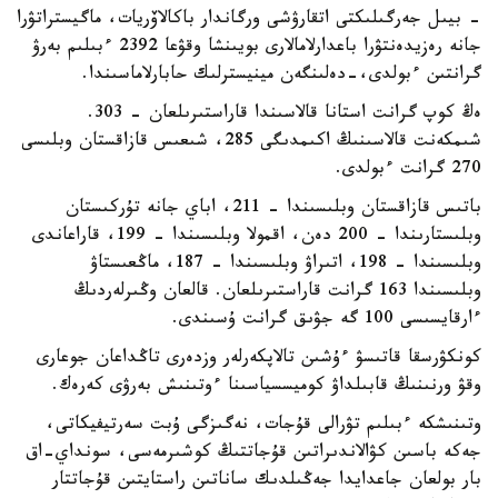
- بيىل جەرگىلىكتى اتقارۋشى ورگاندار باكالاۆريات، ماگيستراتۋرا
جانە رەزيدەنتۋرا باعدارلامالارى بويىنشا وقۋعا 2392 ءبىلىم بەرۋ
گرانتىن ءبولدى،-دەلىنگەن مينيسترلىك حابارلاماسىندا.
ەڭ كوپ گرانت استانا قالاسىندا قاراستىرىلعان - 303.
شىمكەنت قالاسىنىڭ اكىمدىگى 285، شىعىس قازاقستان وبلىسى
270 گرانت ءبولدى.
باتىس قازاقستان وبلىسىندا – 211، اباي جانە تۇركىستان
وبلىستارىندا – 200 دەن، اقمولا وبلىسىندا – 199، قاراعاندى
وبلىسىندا – 198، اتىراۋ وبلىسىندا – 187، ماڭعىستاۋ
وبلىسىندا 163 گرانت قاراستىرىلعان. قالعان وڭىرلەردىڭ
ءارقايسىسى 100 گە جۋىق گرانت ۇسىندى.
كونكۋرسقا قاتىسۋ ءۇشىن تالاپكەرلەر وزدەرى تاڭداعان جوعارى
وقۋ ورنىنىڭ قابىلداۋ كوميسسياسىنا ءوتىنىش بەرۋى كەرەك.
وتىنىشكە ءبىلىم تۋرالى قۇجات، نەگىزگى ۇبت سەرتيفيكاتى،
جەكە باسىن كۋالاندىراتىن قۇجاتتىڭ كوشىرمەسى، سونداي-اق
بار بولعان جاعدايدا جەڭىلدىك ساناتىن راستايتىن قۇجاتتار