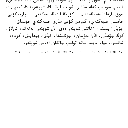
مەنىڭ اتىم ءشول وتىنا، ءشول سۋىنا ۇيرەنبەگەن ات، قاباقتارى
قاتىپ جۇدەپ كەلە جاتىر. شولدە ارقانىڭ شوپتەرىنىڭ ءبىرى دە
جوق. ارقادا مەنىڭ اتىم - كۇرەڭ اتتىڭ جەگەنى - جازدىگۇنى
جاسىل جىبەكتەي، كۇزدى كۇنى سارى جىبەكتەي جۇمساق،
جۇپار ءيىستى، ءتاتتى شوپتەر ەدى. ول شوپتەر: بەتەگە، تارلاۋ،
كوك جۋسان، قارا جۋسان، جوڭىشقا، قياق، بيدايىق، كودە،
شالعىن، ميا، مايسا جانە تولىپ جاتقان ادەمى شوپتەر.
بەتپاقتا بۇل شوپتەر جوق. بەتپاقتىڭ شوپتەرى سەلدىر، قوڭىر،
سۇر، قۋارعان، سوياۋلانعان قاتتى، قوڭىرسۇر وسىمدىك. ول
شوپتەر: سوياۋ جۋسان، قارا قوڭىر جۋسان، يزەن، ەبەلەك.
راس، كوكپەك پەن جۋسان ارقادا دا بار. بەتپاقتا دا بار.
ارقانىڭ سۋى كوبىنەسە تۇشى، ءتاتتى، تۇنىق سۋ جانە ونداي
سۋلار كوپ. ۇلكەن شالقار ايدىن كولدەر، ۇزىن اققان وزەندەر،
تاۋدان، ادىردان سىلدىراپ اققان كۇمىس سۋلى بۇلاقتار، كوك
شالعىندى، ءمولدىر سۋلى تومارلار ءتاتتى سۋىق سۋلى قۇدىقتار
ارقانىڭ جان- جانۋارلارىنىڭ سۇيگەن، ۇيرەنگەن سۋسىنى.
بەتپاقتا سۋ سيرەك كەزدەسەدى. ول سۋدىڭ ءوزى تاپشى جانە
ءدامى دە باسقالاۋ بولادى. ول سۋلار كوبىنەسە سول، اندا- ساندا