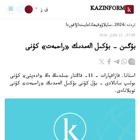
KAZINFORM
ق ز
ترەند:
2026-سايلاۋ
وقيعا
تاعايىنداۋ
اقوردا
07:09, 11 قاڭتار 2016
بۇگىن - بۇكىل الەمدىك «راحمەت» كۇنى
استانا. قازاقپارات - 11- قاڭتار جىلدىڭ ەڭ «ادەپتى» كۇنى
بولىپ سانالادى - بۇل كۇنى بۇكىل الەمدىك «راحمەت» كۇنى
تويلانادى.