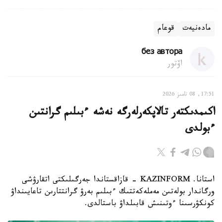
مادەنيەت
قوعام
без автора
اۆتور
17:51, 08 تامىز 2026
اكىمدىكتەر تالاپكەرلەرگە نەشە ءبىلىم گرانتىن
ءبولدى
استانا. KAZINFORM - قازاقستاندا جەرگىلىكتى اتقارۋشى
ورگاندار بولەتىن مەملەكەتتىك ءبىلىم بەرۋ گرانتتارىن تاعايىنداۋ
كونكۋرسىنا ءوتىنىش قابىلداۋ باستالدى.