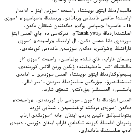
اكسەنتپەن ايتىلۋىن ەرەكشە اتاپ وتەدى.
عالىمداردىڭ ايتۋى بويىنشا، راحمەت ءسوزىن ايتۋ - ادامدار
اراسىندا جاقسى قاتىناس ورناتادى. ورىستىڭ «سپاسيبو» ءسوزى
16- عاسىردا «سپاسي بوگ» دەگەننەن شىققان ەكەن.
اعىلشىنداردىڭ «Тhank you» تىركەسى دە جاي العىس ايتۋ
سوزدەرى عانا ەمەس ەكەن. ال ارابتىڭ «راحمەت» ءسوزى
قازاقتىڭ «شۇكىر» دەگەن سوزىمەن ماندەس كورىنەدى.
وسىعان قاراپ، قاي تىلدە بولماسىن، راحمەت ءسوزى ءار
حالىقتىڭ ءتىل مادەنيەتىندە ۇلكەن ورىن الاتىن كورىنەدى.
پسيحولوگتاردىڭ ايتۋى بويىنشا، العىس سوزدەرى - ادامدى
تىنىشتاندىرۋ، جۇرەگىن جىلىتۋدىڭ بىردەن-ءبىر امالى.
باستىسى، العىسىڭىز جۇرەكتەن شىعۋى شارت.
العىس ايتۋدىڭ دا ءجون-جوراسى بار كورىنەدى. «راحمەت»
دەگەن ءسوزدى ەرەكشە تولقىنىسپەن، شىنايى تۇردە
ينتوناتسيالىق ەكپىن بەرىپ ايتقان جانە ءسوزىڭدى ارناپ
وتىرعان ادامنىڭ كوزىنە تىكەلەي قاراپ ايتقان دۇرىس، دەيدى
ادەپ عىلىمىنىڭ ماماندارى.