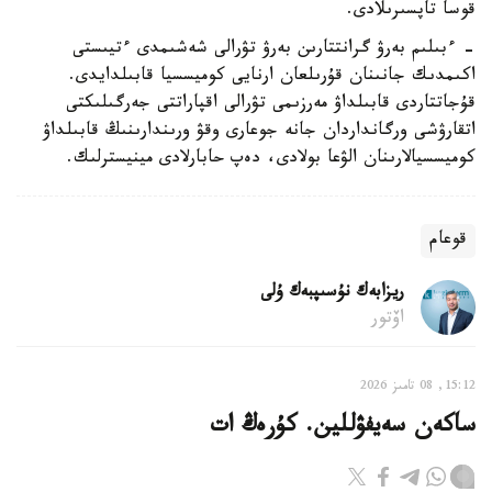
قوسا تاپسىرىلادى.
- ءبىلىم بەرۋ گرانتتارىن بەرۋ تۋرالى شەشىمدى ءتيىستى
اكىمدىك جانىنان قۇرىلعان ارنايى كوميسسيا قابىلدايدى.
قۇجاتتاردى قابىلداۋ مەرزىمى تۋرالى اقپاراتتى جەرگىلىكتى
اتقارۋشى ورگانداردان جانە جوعارى وقۋ ورىندارىنىڭ قابىلداۋ
كوميسسيالارىنان الۋعا بولادى، دەپ حابارلادى مينيسترلىك.
قوعام
ريزابەك نۇسىپبەك ۇلى
اۆتور
15:12, 08 تامىز 2026
ساكەن سەيفۋللين. كۇرەڭ ات