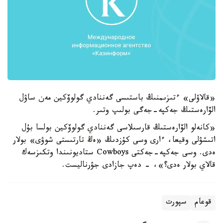
«قالاۋلى» ءتىزىمنىڭ باستىسى گەننادي گولوۆكين مەن ساۋل
الۆارەستىڭ جەكپە-جەگى بولىپ وتىر.
«كانەلو الۆارەستىڭ قارسىلاسى گەننادي گولوۆكين بولسا بۇل
اتىشۋلى وقيعا، ءارى وسى كۇزدىڭ «ەڭ تارتىستى شوۋى» بولار
ەدى. وسى جەكپە-جەكتى Cowboys ستاديونىندا وتكىزسەك
قالاي بولار ەدى؟»، - دەپ جازادى جۋرناليست.
قوعام
سپورت