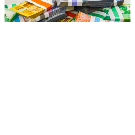
Фото: Александр Павский/Kazinform
وسى فاكتورلاردىڭ قايسىسى ەكىنشى جارتىجىلدىقتا شەشۋشى
بولۋى مۇمكىن جانە جىل سوڭىنا دەيىن تەڭگە باعامىنان نە
كۇتۋگە بولادى؟ بۇل تۋرالى Qazaq Expert Club ساراپشىسى،
قارجىگەر سايدا تلەۋلەنوۆا ءتۇسىندىردى.
ونىڭ پىكىرىنشە، قازىرگى تاڭدا ىرگەلى فاكتورلار تەڭگەنىڭ
كۇرت قۇنسىزدانۋ ىقتيمالدىعىنىڭ جوعارى ەكەنىن كورسەتىپ
تۇرعان جوق. «سوڭعى ايلاردا تەڭگەنى ءبىر-ءبىرىن