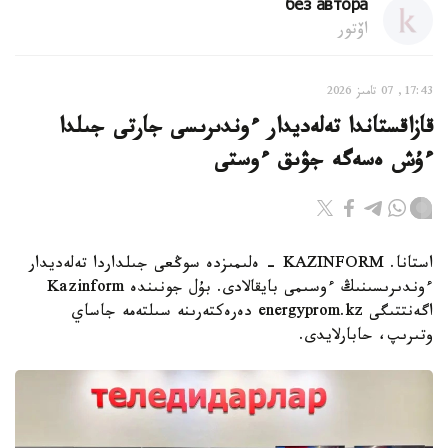
без автора
اۆتور
17:43, 07 تامىز 2026
قازاقستاندا تەلەديدار ءوندىرىسى جارتى جىلدا
ءۇش ەسەگە جۋىق ءوستى
استانا. KAZINFORM - ەلىمىزدە سوڭعى جىلداردا تەلەديدار
ءوندىرىسىنىڭ ءوسىمى بايقالادى. بۇل جونىندە Kazinform
اگەنتتىگى energyprom.kz دەرەكتەرىنە سىلتەمە جاساي
وتىرىپ، حابارلايدى.