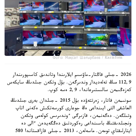
Фото: Мақсат Шағырбаев / Kazinform
2026 -جىلى قاڭتار-ماۋسىم ايلارىندا وتاندىق كاسىپورىندار
112,9 مىڭ تەلەديدار وندىرگەن. بۇل وتكەن جىلدىڭ سايكەس
كەزەڭىمەن سالىستىرعاندا، 2,9 ەسە كوپ.
سونىمەن قاتار، زەرتتەۋدە بۇل 2015 -جىلدان بەرى جىلدىڭ
العاشقى التى ايىنداعى ەڭ جوعارى كورسەتكىش ەكەنى اتاپ
وتىلگەن. دەگەنمەن، قازىرگى ءوندىرىس كولەمى وتكەن
ونجىلدىقتىڭ باسىنداعى رەكوردتىق دەڭگەيدەن ءالى دە
ايتارلىقتاي تومەن. ماسەلەن، 2013 -جىلى قازاقستاندا 580