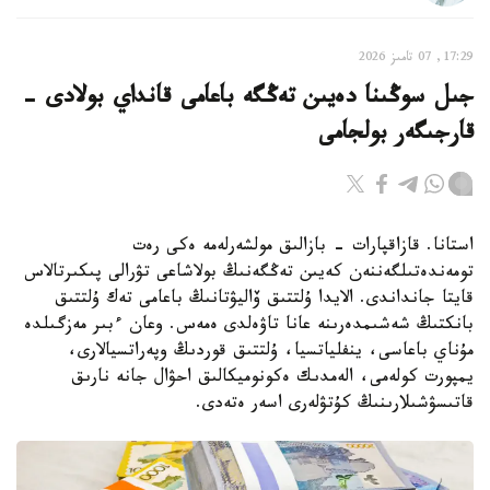
17:29, 07 تامىز 2026
جىل سوڭىنا دەيىن تەڭگە باعامى قانداي بولادى -
قارجىگەر بولجامى
استانا. قازاقپارات - بازالىق مولشەرلەمە ەكى رەت
تومەندەتىلگەننەن كەيىن تەڭگەنىڭ بولاشاعى تۋرالى پىكىرتالاس
قايتا جانداندى. الايدا ۇلتتىق ۆاليۋتانىڭ باعامى تەك ۇلتتىق
بانكتىڭ شەشىمدەرىنە عانا تاۋەلدى ەمەس. وعان ءبىر مەزگىلدە
مۇناي باعاسى، ينفلياتسيا، ۇلتتىق قوردىڭ وپەراتسيالارى،
يمپورت كولەمى، الەمدىك ەكونوميكالىق احۋال جانە نارىق
قاتىسۋشىلارىنىڭ كۇتۋلەرى اسەر ەتەدى.