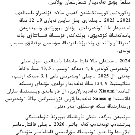
مىڭعا جۋىق تەلەديدار شىعارىلعان بولاتىن.
رەكوردتىق كورسەتكىشتەن كەيىن سالادا قۇلدىراۋ باستالدى.
2021- 2023 -جىلدارى جىل سايىن نەبارى 9- 12 مىڭ
تەلەديدار عانا ءوندىرىلدى. بۇعان يمپورتتىق ونىمدەرمەن
باسەكەنىڭ كۇشەيۋى، بولشەكتەر قۇنىنىڭ قىمباتتاۋى جانە
ءبىرقاتار وتاندىق وندىرۋشىلەردىڭ جۇمىسىن توقتاتۋى سەبەپ
بولدى.
2024 -جىلدان سالا قايتا جاندانا باستالدى. سول جىلى
ءوندىرىس كولەمى 4,6 ەسەگە ءوسىپ، 43,5 مىڭ داناعا
جەتتى. ال 2025 -جىلى ءوندىرىس تاعى 3,1 ەسەگە ارتىپ،
ستاتيستيكا 134,9 مىڭ تەلەديدار بولدى. مۇنداي وسىمگە
الماتىدا Xiaomi تەلەديدارلارىن، ال قاراعاندى وبلىسىنىڭ ساران
قالاسىندا Samsung تەلەديدارلارىن قۇراستىراتىن جاڭا ءوندىرىس
ورىندارىنىڭ ىسكە قوسىلۋى اسەر ەتتى.
سونىمەن بىرگە، ىشكى نارىقتىڭ يمپورتقا تاۋەلدىلىگى
بىرتىندەپ تومەندەپ كەلە جاتىر. 2026 -جىلى قاڭتار-مامىر
ايلارىندا وتاندىق ءونىمنىڭ سۇرانىستى قامتاماسىز ەتۋدەگى