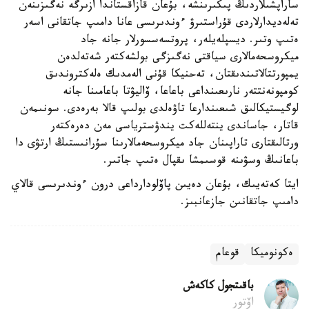
ساراپشىلاردىڭ پىكىرىنشە، بۇعان قازاقستاندا ازىرگە نەگىزىنەن
تەلەديدارلاردى قۇراستىرۋ ءوندىرىسى عانا دامىپ جاتقانى اسەر
ەتىپ وتىر. ديسپلەيلەر، پروتسەسسورلار جانە جاد
ميكروسحەمالارى سياقتى نەگىزگى بولشەكتەر شەتەلدەن
يمپورتتالاتىندىقتان، تەحنيكا قۇنى الەمدىك ەلەكتروندىق
كومپونەنتتەر نارىعىنداعى باعاعا، ۆاليۋتا باعامىنا جانە
لوگيستيكالىق شىعىندارعا تاۋەلدى بولىپ قالا بەرەدى. سونىمەن
قاتار، جاساندى ينتەللەكت يندۋسترياسى مەن دەرەكتەر
ورتالىقتارى تاراپىنان جاد ميكروسحەمالارىنا سۇرانىستىڭ ارتۋى دا
باعانىڭ وسۋىنە قوسىمشا ىقپال ەتىپ جاتىر.
ايتا كەتەيىك، بۇعان دەيىن پاۆلودارداعى درون ءوندىرىسى قالاي
دامىپ جاتقانىن جازعانبىز.
ەكونوميكا
قوعام
باقىتجول كاكەش
اۆتور