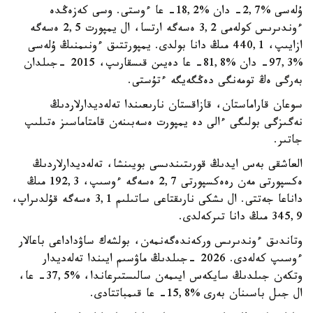
ۇلەسى %2,7- دان %18,2- عا ءوستى. وسى كەزەڭدە
ءوندىرىس كولەمى 3,2 ەسەگە ارتسا، ال يمپورت 2,5 ەسەگە
ازايىپ، 440,1 مىڭ دانا بولدى. يمپورتتىق ءونىمنىڭ ۇلەسى
%97,3- دان %81,8- عا دەيىن قىسقارىپ، 2015 -جىلدان
بەرگى ەڭ تومەنگى دەڭگەيگە ءتۇستى.
سوعان قاراماستان، قازاقستان نارىعىندا تەلەديدارلاردىڭ
نەگىزگى بولىگى ءالى دە يمپورت ەسەبىنەن قامتاماسىز ەتىلىپ
جاتىر.
العاشقى بەس ايدىڭ قورىتىندىسى بويىنشا، تەلەديدارلاردىڭ
ەكسپورتى مەن رەەكسپورتى 2,7 ەسەگە ءوسىپ، 192,3 مىڭ
داناعا جەتتى. ال ىشكى نارىقتاعى ساتىلىم 3,1 ەسەگە قۇلدىراپ،
345,9 مىڭ دانا تىركەلدى.
وتاندىق ءوندىرىس وركەندەگەنمەن، بولشەك ساۋداداعى باعالار
ءوسىپ كەلەدى. 2026 -جىلدىڭ ماۋسىم ايىندا تەلەديدار
وتكەن جىلدىڭ سايكەس ايىمەن سالىستىرعاندا، %37,5- عا،
ال جىل باسىنان بەرى %15,8- عا قىمباتتادى.