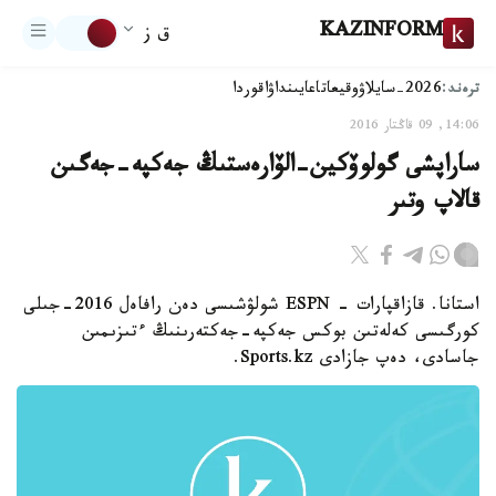
KAZINFORM
ق ز
ترەند:
2026-سايلاۋ
وقيعا
تاعايىنداۋ
اقوردا
14:06, 09 قاڭتار 2016
ساراپشى گولوۆكين-الۆارەستىڭ جەكپە-جەگىن
قالاپ وتىر
استانا. قازاقپارات - ESPN شولۋشىسى دەن رافاەل 2016-جىلى
كورگىسى كەلەتىن بوكس جەكپە-جەكتەرىنىڭ ءتىزىمىن
جاسادى، دەپ جازادى Sports.kz.