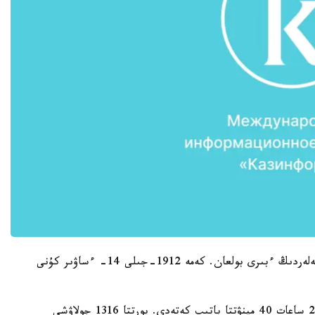
ول الەمدەگى ەڭ ءىرى جولاۋشىلار تاسىمالدايتىن كەمەلەردىڭ ءبىرى بولعان. كەمە 1912-جىلى 14- ءساۋىر كۇنى
سول كۇنى اتلانت مۇحيتىندا مۇزتاۋعا سوقتىعىسىپ، 2 ساعات 40 مينۋتتا باتىپ كەتەدى. بورتتا 1316 جولاۋشى