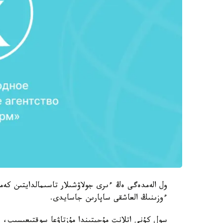
ءوزىنىڭ العاشقى ساپارىن جاسايدى.