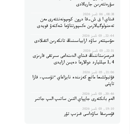
سۋرەتتەرىن جاريالادى
08:38, 06 تامىز 2026
قىتاي ا ق ش-قا درون كومپونەنتتەرى مەن
تەحنولوگيالارىن ەكسپورتتاۋعا شەكتەۋ قويدى
22:44, 05 تامىز 2026
حۋسيتتەر ساۋد ارابياسىنىڭ تانكەرىن اتقىلادى
22:31, 05 تامىز 2026
قىرعىزستاننىڭ قىتاي الدىنداعى سىرتقى قارىزى
1,4 ميلليارد دوللارعا دەيىن ازايدى
21:06, 05 تامىز 2026
فۋتبولشىعا ماتچ كەزىندە نايزاعاي ءتۇسىپ، قازا
تاپتى
20:46, 05 تامىز 2026
الەم بانكتەرى جاپپاي التىن ساتىپ الىپ جاتىر
19:10, 05 تامىز 2026
قۇمىرسقا ساۋداسى قىزىپ تۇر