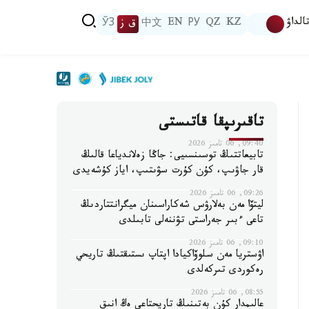
الداۋ
KZ
QZ
РУ
EN
中文
ق ز
ЎЗ
تاقىرىپقا قاتىستى
09:40, 06 تامىز 2026
تابيعاتتىڭ توسىنسىيى: جاڭا زەلاندياعا قالىڭ
قار جاۋىپ، كۇن كۇرت سۋىتىپ، اياز كۇشەيدى
09:26, 06 تامىز 2026
ليتۆا مەن بەلارۋس شەكاراسىنان ميگرانتتاردىڭ
تاعى ءبىر جەراستى تۋننەلى تابىلدى
09:10, 06 تامىز 2026
اۋستريا مەن سلوۆاكيادا اپتاپ ىستىقتىڭ تاريحي
رەكوردى تىركەلدى
08:55, 06 تامىز 2026
عالىمدار كۇن بەتىنىڭ تاريحتاعى ەڭ انىق