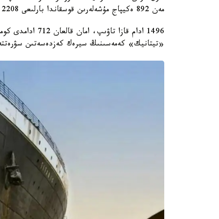
مەن 892 ەكيپاج مۇشەلەرىن قوسقاندا بارلىعى 2208 ادام بولعان.
1496 ادام قازا تاۋ
«تيتانيك» كەمەسىنىڭ سيرەك كەزدەسەتىن سۋرەتتەر 