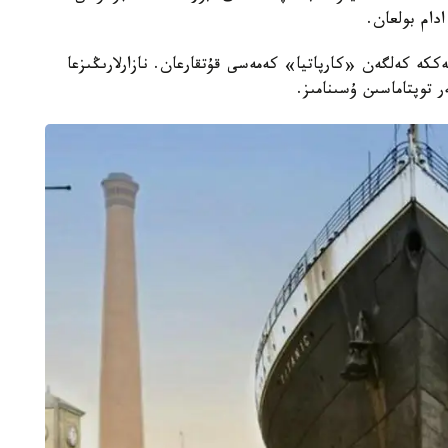
ىپ، امان قالعان 712 ادامدى كومەككە كەلگەن «كارپاتيا» كەمەسى قۇتقارعان. نازارلارىڭىزعا
توپتاماسىن ۇسىنامىز.