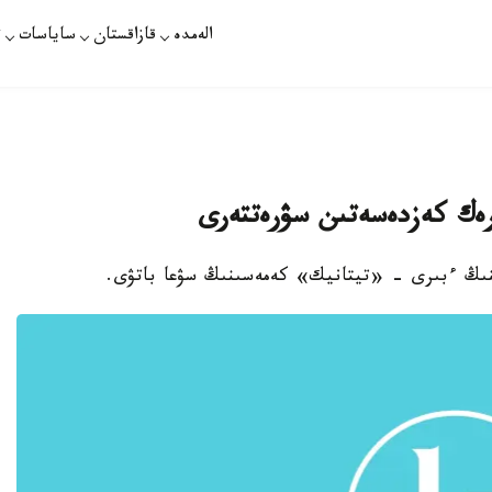
الەمدە
قازاقستان
ساياسات
ت
ەك كەزدەسەتىن سۋرەتتەرى