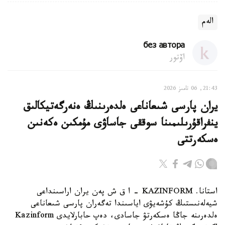
الەم
без автора
اۆتور
21:43, 06 تامىز 2026
يران پارسى شىعاناعى ەلدەرىنىڭ ەنەرگەتيكالىق
ينفراقۇرىلىمىنا سوققى جاساۋى مۇمكىن ەكەنىن
ەسكەرتتى
استانا. KAZINFORM - ا ق ش پەن يران اراسىنداعى
شيەلەنىستىڭ كۇشەيۋى اياسىندا تەگەران پارسى شىعاناعى
ەلدەرىنە جاڭا ەسكەرتۋ جاسادى، دەپ حابارلايدى Kazinform