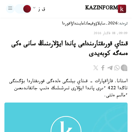
KAZINFORM
ق ز
ترەند:
2026-سايلاۋ
وقيعا
تاعايىنداۋ
اقوردا
09:09, 08 قاڭتار 2016
قىتاي قورىقتارىنداعى پاندا ايۋلارىنىڭ سانى ەكى
ەسەگە كوبەيدى
استانا. قازاقپارات - قىتاي بيلىگى ەلدەگى قورىقتاردا بۇگىنگى
تاڭدا 422 ءىرى پاندا ايۋلارى تىرشىلىك ەتىپ جاتقاندىعىن
ءمالىم ەتتى.