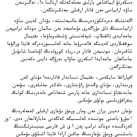
ەسكەرتۋ ايماقتاعى بارلىق مەملەكەتكە ارنالسا دا، نەگىزىنەن
ساۋد ارابياسى مەن قاتار ارقىلى جەتكىزىلگەن.
اگەنتتىك دەرەككوزدەرىنىڭ مالىمەتىنشە، بۇدان كەيىن ساۋد
ارابياسىنىڭ تاق مۇراگەرى مۇحاممەد بەن سالمان دونالد ترامپپەن
جاعدايدى تالقىلاپ، شيەلەنىستى ۋشىقتىرماۋعا، ىقتيمال
سوققىلاردى كەيىنگە قالدىرۋعا جانە كەلىسسوزدەرگە قايتا ورالۋعا
شاقىرعان. سونىمەن قاتار ەر-رياد كورولدىك اۋماعىنا شابۋىل
جاسالعان جاعدايدا اسكەري جاۋاپ بەرۋگە دايىن ەكەنىن
جەتكىزگەن.
اقپاراتقا سايكەس، ىقتيمال نىساندار قاتارىندا مۇناي كەن
ورىندارى، مۇناي وڭدەۋ زاۋىتتارى، ەلەكتر جەلىلەرى، سۋمەن
جابدىقتاۋ نىساندارى جانە پارسى شىعاناعى ەلدەرىنىڭ كولىك
ينفراقۇرىلىمى بولۋى مۇمكىن.
بۇعان دەيىن يران مەن ومان ورمۋز بۇعازى ارقىلى كەمەلەردىڭ
ءجۇرۋ باعىتى جونىندە كەلىسىمگە كەلگەنى حابارلانعان ەدى. ءوز
كەزەگىندە دونالد ترامپ پەن ا ق ش قارجى مينيسترلىگىنىڭ
باسشىسى ورمۋز بۇعازىنىڭ جاقىن ارادا قايتا اشىلۋى مۇمكىن