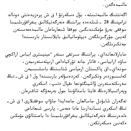
مالىمدەگەن.
اگەنتتىك مالىمەتىنشە، بۇل ەسكەرتۋ ا ق ش پرەزيدەنتى دونالد
ترامپتىڭ 28 -شىلدەدە يراننىڭ ەنەرگەتيكالىق ينفراقۇرىلىمىنا
سوققى بەرۋ مۇمكىندىگىن جوققا شىعارماعان مالىمدەمەسىنەن
كەيىن جۇرگىزىلگەن ديپلوماتيالىق بايلانىستار بارىسىندا
جەتكىزىلگەن.
حابارلانعانداي، يراننىڭ سىرتقى ىستەر ءمينيسترى ابباس اراكچي
ساۋد ارابياسى، قاتار جانە تۇركياداعى ارىپتەستەرىمەن،
سونداي-اق پاكىستان ارمياسى شتابىنىڭ باسشىسىمەن
كەلىسسوزدەر وتكىزگەن. كەزدەسۋلەر بارىسىندا ول ا ق ش-تىڭ
سەرىكتەستەرىن ۆاشينگتونعا ىقپال ەتىپ، اسكەري
وپەراتسيالاردىڭ قايتا باستالۋىنا جول بەرمەۋگە شاقىرعان.
تەگەران شابۋىل جاسالعان جاعدايدا جاۋاپ سوققىلارى ا ق ش-
تىڭ اسكەري نىساندارىنا عانا ەمەس، پارسى شىعاناعى
ەلدەرىنىڭ ەنەرگەتيكالىق ينفراقۇرىلىمىنا دا باعىتتالۋى مۇمكىن
ەكەنىن ەسكەرتكەن.