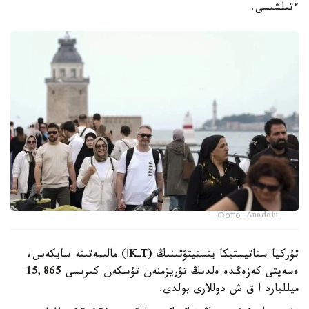
ءتىلشىسى.
Фото: Anadolu
تۇركيا ستاتيستيكا ينستيتۋتىنىڭ (TـİK) مالىمەتىنە سايكەس،
ەسەپتى كەزەڭدە ەلدىڭ تۋريزمنەن تۇسكەن كىرىسى 15,865
ميلليارد ا ق ش دوللارى بولدى.