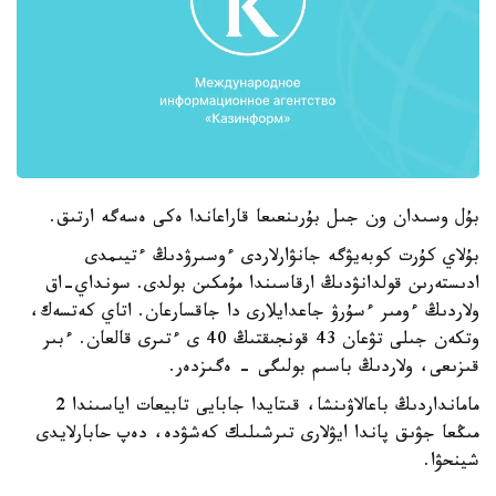
بۇل وسىدان ون جىل بۇرىنعىعا قاراعاندا ەكى ەسەگە ارتىق.
بۇلاي كۇرت كوبەيۋگە جانۋارلاردى ءوسىرۋدىڭ ءتيىمدى
ادىستەرىن قولدانۋدىڭ ارقاسىندا مۇمكىن بولدى. سونداي-اق
ولاردىڭ ءومىر ءسۇرۋ جاعدايلارى دا جاقسارعان. اتاي كەتسەك،
وتكەن جىلى تۋعان 43 قونجىقتىڭ 40 ى ءتىرى قالعان. ءبىر
قىزىعى، ولاردىڭ باسىم بولىگى - ەگىزدەر.
مامانداردىڭ باعالاۋىنشا، قىتايدا جابايى تابيعات اياسىندا 2
مىڭعا جۋىق پاندا ايۋلارى تىرشىلىك كەشۋدە، دەپ حابارلايدى
شينحۋا.