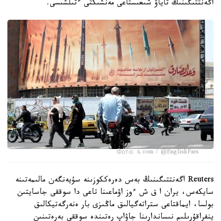
اگەنتتىگىنىڭ تاياۋ شىعىستاعى مەنشىكتى ءتىلشىسى.
Фото: x.com / @EnglishFars
Reuters اگەنتتىگىنىڭ بەس دەرەككوزىنە سۇيەنگەن مالىمەتىنە
سايكەس، يران ا ق ش ءوز اۋماعىنا تاعى دا سوققى جاسايتىن
بولسا، ايماقتاعى ستراتەگيالىق ماڭىزى بار ەنەرگەتيكالىق
ينفراقۇرىلىم نىساندارىنا جاۋاپ رەتىندە سوققى بەرەتىنىن