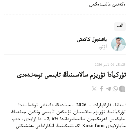
ەكەنىن مالىمدەگەن.
الەم
باقىتجول كاكەش
اۆتور
21:29, 06 تامىز 2026
تۇركيادا تۋريزم سالاسىنىڭ تابىسى تومەندەدى
استانا. قازاقپارات - 2026 -جىلدىڭ ەكىنشى توقسانىندا
تۇركيانىڭ تۋريزم سالاسىنان تۇسكەن تابىسى وتكەن جىلدىڭ
سايكەس كەزەڭىمەن سالىستىرعاندا %2,6- عا ازايدى، دەپ
حابارلايدى Kazinform اگەنتتىگىنىڭ انكاراداعى مەنشىكتى