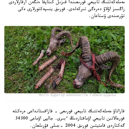
مەملەكەتتىك تابيعي قورىعىندا قىزىل كىتاپقا ەنگەن ارقارلاردى
زاڭسىز اۋلاۋ دەرەگى تىركەلدى. قورىق ينسپەكتورلارى ەكى
تۇرعىندى ۇستاعان.
Фото: Қаратау мемлекеттік табиғи қорығы
قاراتاۋ مەملەكەتتىك تابيعي قورىعى - قازاقستانداعى ەرەكشە
قورعالاتىن تابيعي اۋماقتاردىڭ ءبىرى. جالپى اۋماعى 34300
گەكتاردى قامتيتىن قورىق 2004 -جىلى قۇرىلعان.