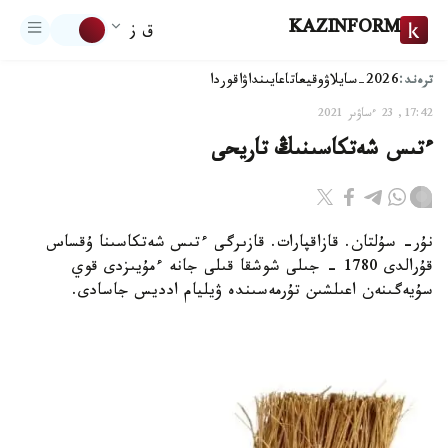
KAZINFORM
ق ز
ترەند:
2026-سايلاۋ
وقيعا
تاعايىنداۋ
اقوردا
17:42, 23 ءساۋىر 2021
ءتىس شەتكاسىنىڭ تاريحى
نۇر- سۇلتان. قازاقپارات. قازىرگى ءتىس شەتكاسىنا ۇقساس
قۇرالدى 1780 - جىلى شوشقا قىلى جانە ءمۇيىزدى قوي
سۇيەگىنەن اعىلشىن تۇرمەسىندە ۋيليام ادديس جاسادى.