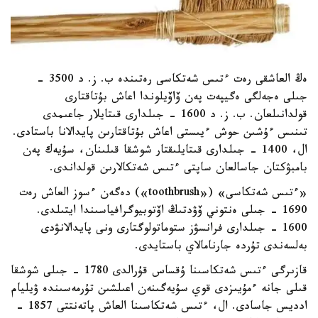
ەڭ العاشقى رەت ءتىس شەتكاسى رەتىندە ب. ز. د 3500 -
جىلى ەجەلگى ەگيپەت پەن ۆاۆيلوندا اعاش بۇتاقتارى
قولدانىلعان. ب. ز. د 1600 - جىلدارى قىتايلار جاعىمدى
تىنىس ءۇشىن حوش ءيىستى اعاش بۇتاقتارىن پايدالانا باستادى.
ال، 1400 - جىلدارى قىتايلىقتار شوشقا قىلىنان، سۇيەك پەن
بامبۋكتان جاسالعان ساپتى ءتىس شەتكالارىن قولداندى.
«ءتىس شەتكاسى» («toothbrush») دەگەن ءسوز العاش رەت
1690 - جىلى ەنتوني ۆۋدتىڭ اۆتوبيوگرافياسىندا ايتىلدى.
1600 - جىلدارى فرانسۋز ستوماتولوگتارى ونى پايدالانۋدى
بەلسەندى تۇردە جارنامالاي باستايدى.
قازىرگى ءتىس شەتكاسىنا ۇقساس قۇرالدى 1780 - جىلى شوشقا
قىلى جانە ءمۇيىزدى قوي سۇيەگىنەن اعىلشىن تۇرمەسىندە ۋيليام
ادديس جاسادى. ال، ءتىس شەتكاسىنا العاش پاتەنتتى 1857 -