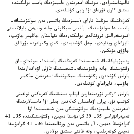
قالىپتاستىرادى. سونىڭ اسەرىنەن ەلىمىزدىڭ باسىم بولىگىندە
ىستىق ءارى قۇرعاق اۋا رايى كۇتىلەدى.
كەزەڭنىڭ سوڭىنا قاراي ەلىمىزدىڭ باتىسى مەن سولتۇستىك-
باتىسىندا سولتۇستىك-باتىس سيكلونى جانە ونىمەن بايلانىستى
اتموسفەرالىق فرونتالدى بولىكتەردىڭ ىقپالىنان جاڭبىر جاۋىپ،
نايزاعاي وينايدى، جەل كۇشەيەدى، كەي وڭىرلەردە بۇرشاق
جاۋۋى مۇمكىن.
رەسپۋبليكانىڭ شىعىسىندا كەزەڭنىڭ باسىندا، سونداي-اق
وڭتۇستىك جانە وڭتۇستىك-شىعىستىڭ تاۋلى اۋداندارىندا
بارلىق كۇندەرى وڭتۇستىك سيكلوننىڭ اسەرىنەن جاڭبىر
جاۋىپ، نايزاعاي كۇتىلەدى.
بارلىق ءوڭىر تۇرعىندارىن اپتاپ ىستىقتىڭ كەزەكتى تولقىنى
كۇتىپ تۇر. يران اۋماعىنان كەلەتىن جىلى اۋا ماسسالارىنىڭ
اسەرىنەن ەلىمىزدىڭ سولتۇستىگى مەن شىعىسىندا اۋا
تەمپەراتۋراسى 35- 39 گرادۋسقا دەيىن، وڭتۇستىگىندە 35- 41
گرادۋسقا دەيىن، ال باتىسى مەن ورتالىعىندا 36- 41 گرادۋسقا
دەيىن كوتەرىلىپ، وتە قاتتى ىستىق بولادى.