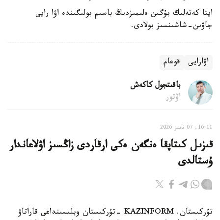
ايتا كەتەلىك بۇگىن ەلىمىزدىڭ باسىم بولىگىندە اۋا رايى
جاۋىن-شاشىنسىز بولادى.
اۋارايى
قوعام
باقىتجول كاكەش
اۆتور
16:11, 07 تامىز 2026
قىزىل كىتاپقا ەنگەن ەكى ارقاردى زاڭسىز اۋلاعاندار
ۇستالدى
تۇركىستان. KAZINFORM -تۇركىستان وبلىسىنداعى قاراتاۋ