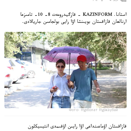
استانا. KAZINFORM - قازگيدرومەت 8- 10- تامىزعا
ارنالعان قازاقستان بويىنشا اۋا رايى بولجامىن جاريالادى.
Фото: Нұрболат Нұржаубай
قازاقستان اۋماعىنداعى اۋا رايىن اۋقىمدى انتيسيكلون