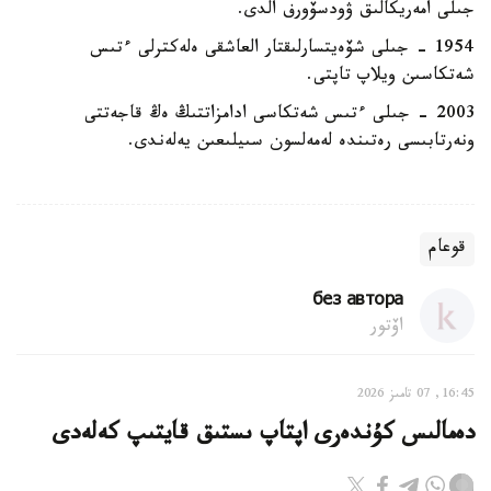
جىلى امەريكالىق ۋودسۆورف الدى.
1954 - جىلى شۆەيتسارلىقتار العاشقى ەلەكترلى ءتىس
شەتكاسىن ويلاپ تاپتى.
2003 - جىلى ءتىس شەتكاسى ادامزاتتىڭ ەڭ قاجەتتى
ونەرتابىسى رەتىندە لەمەلسون سىيلىعىن يەلەندى.
قوعام
без автора
اۆتور
16:45, 07 تامىز 2026
دەمالىس كۇندەرى اپتاپ ىستىق قايتىپ كەلەدى