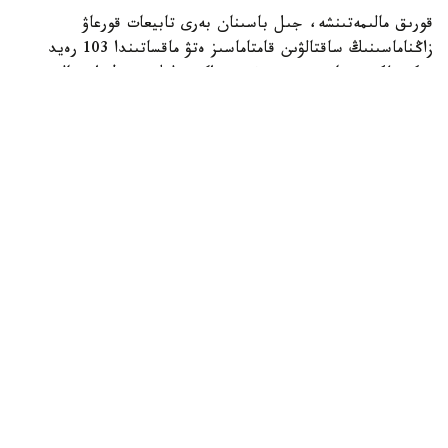
قورىق مالىمەتىنشە، جىل باسىنان بەرى تابيعات قورعاۋ
زاڭناماسىنىڭ ساقتالۋىن قامتاماسىز ەتۋ ماقساتىندا 103 رەيد
وتكىزىلگەن. ناتيجەسىندە ءبىر براكونەرلىك دەرەك انىقتالىپ،
قىلمىستىق ءىس قوزعالعان.
Фото: Видеодан алынған кадр