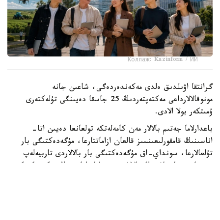
Коллаж: Kazinform / ИИ
گرانتقا اۋىلدىق ەلدى مەكەندەردەگى، شاعىن جانە
مونوقالالارداعى مەكتەپتەردىڭ 25 جاسقا دەيىنگى تۇلەكتەرى
ۇمىتكەر بولا الادى.
باعدارلاما جەتىم بالالار مەن كامەلەتكە تولعانعا دەيىن اتا-
اناسىنىڭ قامقورلىعىنسىز قالعان ازاماتتارعا، مۇگەدەكتىگى بار
تۇلعالارعا، سونداي-اق مۇگەدەكتىگى بار بالالاردى تاربيەلەپ
وتىرعان وتباسىلاردىڭ بالالارى مەن اتا-اناسىنىڭ مۇگەدەكتىگى
بار تالاپكەرلەرگە ارنالعان.
- ءبىلىم بەرۋ گرانتىنىڭ يەگەرلەرىنە وقۋ اقىسى جىلىنا 1
ميلليون تەڭگەگە دەيىن تولەنەدى. سونىمەن قاتار وقۋ