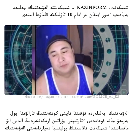
شىمكەنت. KAZINFORM - شىمكەنتتە الەۋمەتتىك جەلىدە
بەيادەپ ءسوز ايتقان ەر ادام 10 تاۋلىككە قاماۋعا الىندى
Фото: видеодан алынған скрин/ t.me/POLICE_of_KZ
الەۋمەتتىك جەلىلەردە قۇقىققا قايشى كونتەنتتىڭ تارالۋىنا جول
بەرمەۋ جانە قوعامدىق ءتارتىپتى بۇزاتىن ارەكەتتەردىڭ الدىن الۋ
ماقساتىندا شىمكەنت قالاسىنىڭ پوليتسيا دەپارتامەنتى الەۋمەتتىك