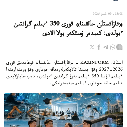
15:08, 09 تامىز 2026
«قازاقستان حالقىنا» قورى 350 ءبىلىم گرانتىن
ءبولدى: كىمدەر ۇمىتكەر بولا الادى
استانا. KAZINFORM - «قازاقستان حالقىنا» قوعامدىق قورى
2026-2027 وقۋ جىلىنا تالاپكەرلەردىڭ جوعارى وقۋ ورىندارىندا
ءبىلىم الۋىنا 350 ءبىلىم بەرۋ گرانتىن ءبولدى، دەپ حابارلايدى
عىلىم جانە جوعارى ءبىلىم مينيسترلىگى.