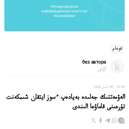
قوعام
без автора
اۆتور
15:45, 09 تامىز 2026
الەۋمەتتىك جەلىدە بەيادەپ ءسوز ايتقان شىمكەنت
تۇرعىنى قاماۋعا الىندى