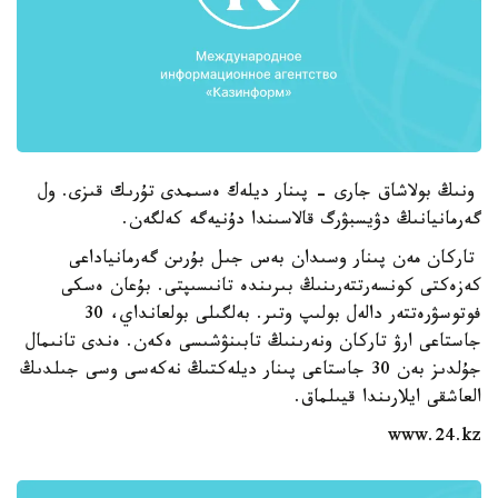
ونىڭ بولاشاق جارى - پىنار ديلەك ەسىمدى تۇرىك قىزى. ول
گەرمانيانىڭ دۋيسبۋرگ قالاسىندا دۇنيەگە كەلگەن.
تاركان مەن پىنار وسىدان بەس جىل بۇرىن گەرمانياداعى
كەزەكتى كونسەرتتەرىنىڭ بىرىندە تانىسىپتى. بۇعان ەسكى
فوتوسۋرەتتەر دالەل بولىپ وتىر. بەلگىلى بولعانداي، 30
جاستاعى ارۋ تاركان ونەرىنىڭ تابىنۋشىسى ەكەن. ەندى تانىمال
جۇلدىز بەن 30 جاستاعى پىنار ديلەكتىڭ نەكەسى وسى جىلدىڭ
العاشقى ايلارىندا قيىلماق.
www.24.kz