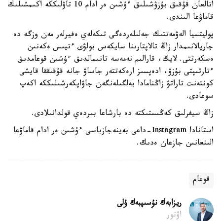
اتالعان قۇقىق بۇزۋشىلىق ءۇشىن ەر ادام 10 تاۋلىككە اكىمشىلىك
قاماۋعا الىندى.
پوليتسيا الەۋمەتتىك جەلىلەردەگى تىكەلەي ەفيرلەر مەن وزگە دە
جاريالانىمدار زاڭ تالاپتارىنا سايكەس بولۋى ءتيىس ەكەنىن
ەسكەرتتى. لايك، قارالىم نەمەسە تانىمالدىق ءۇشىن قوعامدىق
ءتارتىپتى بۇزۋ، ادەپسىز ارەكەتتەر جاساۋ جانە قۇقىققا قايشى
كونتەنت تاراتۋ زاڭنامادا بەلگىلەنگەن جاۋاپكەرشىلىككە اكەپ
سوعادى.
زاڭ سيفرلىق كەڭىستىكتە دە بارشاعا بىردەي قولدانىلادى.
استانادا Instagram-داعى بەينەجازباسى ءۇشىن ەر ادام قاماۋعا
الىنعانىن جازعان ەدىك.
قوعام
ريزابەك نۇسىپبەك ۇلى
اۆتور