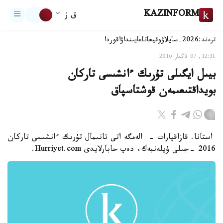
KAZINFORM
ق ز
ترەند:
2026-سايلاۋ
وقيعا
تاعايىنداۋ
اقوردا
12:31, 07 قاڭتار 2016
بيىل ايگىلى تۇرىك ءانشىسى تاركان
بويداقتىعىمەن قوشتاسپاق
استانا. قازاقپارات - الەمگە اتى تانىمال تۇرىك ءانشىسى تاركان
2016 -جىلى ۇيلەنبەك، دەپ حابارلايدى Hurriyet.com.