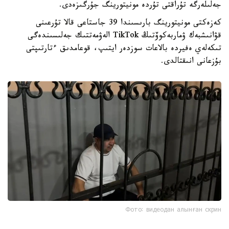
جەلىلەرگە تۇراقتى تۇردە مونيتورينگ جۇرگىزەدى.
كەزەكتى مونيتورينگ بارىسىندا 39 جاستاعى قالا تۇرعىنى
قۋانىشبەك ۋماربەكوۆتىڭ TikTok الەۋمەتتىك جەلىسىندەگى
تىكەلەي ەفيردە بالاعات سوزدەر ايتىپ، قوعامدىق ءتارتىپتى
بۇزعانى انىقتالدى.
Фото: видеодан алынған скрин