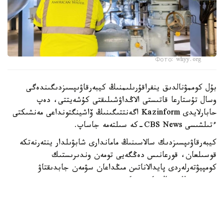
Фото: whyy.org
بۇل كوممۋنالدىق ينفراقۇرىلىمنىڭ كيبەرقاۋىپسىزدىگىندەگى
وسال تۇستارعا قاتىستى الاڭداۋشىلىقتى كۇشەيتتى، دەپ
حابارلايدى Kazinform اگەنتتىگىنىڭ ۆاشينگتونداعى مەنشىكتى
ءتىلشىسى CBS News-كە سىلتەمە جاساپ.
كيبەرقاۋىپسىزدىك سالاسىنىڭ ماماندارى شابۋىلدار ينتەرنەتكە
قوسىلعان، قورعانىس دەڭگەيى تومەن وندىرىستىك
كومپيۋتەرلەردى پايدالاناتىن مىڭداعان سۋمەن جابدىقتاۋ
جۇيەسىنىڭ وسال ەكەنىن كورسەتتى.
شابۋىلداردىڭ نەگىزگى نىساناسىنا وندىرىستىك جابدىقتاردى،
سۋ قىسىمىن جانە تازارتۋ ستانتسيالارىنداعى حيميالىق زاتتاردىڭ
مولشەرىن باسقاراتىن باعدارلامالاناتىن لوگيكالىق كونتروللەرلەر