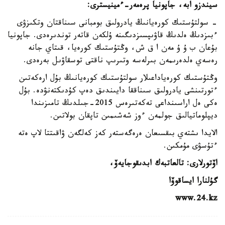
سيندزو ابە، جاپونيا پرەمەر-ءمينيسترى:
- سولتۇستىك كورەيانىڭ يادرولىق بومبانى سىناقتان وتكىزۋى
ءبىزدىڭ ەلدىڭ قاۋىپسىزدىگىنە ۇلكەن قاتەر توندىرەدى. جاپونيا
بۇعان ب ۇ ۇ مەن ا ق ش، وڭتۇستىك كورەيا، قىتاي جانە
رەسەي ەلدەرىمەن بىرلەسە وتىرىپ ناقتى توسقاۋىل بەرەدى.
وڭتۇستىك كورەياداعىلار سولتۇستىك كورەيانىڭ بۇل ارەكەتىن
ءتورتىنشى يادرولىق سىناققا دايىندىق دەپ كۇدىكتەنۋدە. بۇل
ەكى ەل اراسىنداعى تەكەتىرەس 2015-جىلدىڭ تامىزىندا
ديپلوماتيالىق جولمەن ءوز شەشىمىن تاپقان بولاتىن.
الايدا ىشتەي بىقسىعان ەرەگەستەر كەز كەلگەن ۋاقىتتا لاپ ەتە
ءتۇسۋى مۇمكىن.
اۆتورلارى: تالعاتبەك ابدىقوجايەۆ،
گۇلنارا ايساقوۆا
www.24.kz