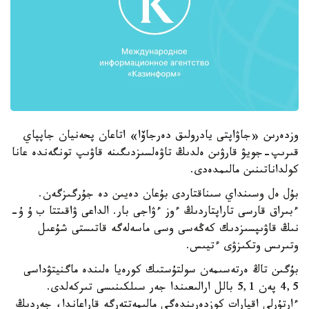
وزدەرىن «جاۋاپتى يادرولىق دەرجاۆا» اتاعان پحەنيان جاپپاي
قىرىپ-جويۋ قارۋىن ەلدىڭ تاۋەلسىزدىگىنە قاۋىپ تونگەندە عانا
كولداناتىنىن مالىمدەدى.
بۇل ەل وسىنداي سىناقتاردى بۇعان دەيىن دە جۇرگىزگەن.
ءبىراق قارسى تاراپتاردىڭ ءوز ءۋاجى بار. الداعى ۋاقىتتا ب ۇ ۇ-
نىڭ قاۋىپسىزدىك كەڭەسى وسى ماسەلەگە قاتىستى شۇعىل
وتىرىس وتكىزۋى ءتيىس.
بۇگىن تاڭ ەرتەسىمەن سولتۇستىك كورەيا ەلىندە ماگنيتۋداسى
4,5 پەن 5,1 بالل ارالىعىندا جەر سىلكىنىسى تىركەلدى.
ءارتۇرلى اقپارات كوزدەرىندەگى مالىمەتتەرگە قاراعاندا، جەردىڭ