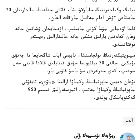
بيلىك وكىلدەرىنىڭ حابارلاۋىنشا، قاتتى جەلدىڭ سالدارىنان 70
جاستاعى ءۇش ادام جەڭىل جاراقات العان.
ناحا اۋەجايى جۇما كۇنى جابىلىپ، اۋەجايدان ۇشاتىن جانە
وعان كەلەتىن بارلىق ىشكى جانە حالىقارالىق رەيستەر
توقتاتىلدى.
سينوپتيكتەردىڭ بولجامىنشا، تابيعي اپات شاڭحايعا دا جەتۋى
مۇمكىن. حالقى 30 ميلليونعا جۋىق قىتايلىق قالادا قاتتى جەل
سوعىپ، كەي جەرلەردى سۋ باسۋ قاۋپى بار.
بۇعان دەيىن جاپونيانىڭ وكيناۆا ارالىنا «باۆي» تايفۋنى
جاپونيانىڭ وكيناۆا جەتىپ، اتموسفەرالىق قىسىم 950
گەكتوپاسكال بولدى.
الەم
ريزابەك نۇسىپبەك ۇلى