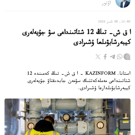
اۆتور
11:40, 08 تامىز 2026
ا ق ش- تىڭ 12 شتاتىنداعى سۋ جۇيەلەرى
كيبەرشابۋىلعا ۇشىرادى
استانا. KAZINFORM – ا ق ش- تىڭ كەمىندە 12
شتاتىنداعى مەملەكەتتىك سۋمەن جابدىقتاۋ جۇيەلەرى
كيبەرشابۋىلدارعا ۇشىرادى.