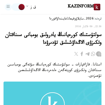
KAZINFORM
ق ز
ترەند:
2026-سايلاۋ
وقيعا
تاعايىنداۋ
اقوردا
22:36, 06 قاڭتار 2016
سولتۇستىك كورەيانىڭ يادرولىق بومبانى سىناقتان
وتكىزۋى الاڭداۋشىلىق تۋدىرۋدا
استانا. قازاقپارات - سولتۇستىك كورەيانىڭ سۋتەگى بومباسىن
سىناقتان وتكىزۋى كوپتەگەن ەلدەردىڭ الاڭداۋشىلىعىن
تۋعىزدى.