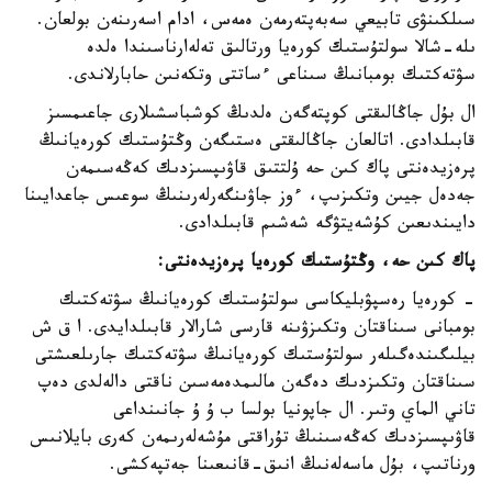
سىلكىنۋى تابيعي سەبەپتەرمەن ەمەس، ادام اسەرىنەن بولعان.
ىلە-شالا سولتۇستىك كورەيا ورتالىق تەلەارناسىندا ەلدە
سۋتەكتىك بومبانىڭ سىناعى ءساتتى وتكەنىن حابارلاندى.
ال بۇل جاڭالىقتى كوپتەگەن ەلدىڭ كوشباسشىلارى جاعىمسىز
قابىلدادى. اتالعان جاڭالىقتى ەستىگەن وڭتۇستىك كورەيانىڭ
پرەزيدەنتى پاك كىن حە ۇلتتىق قاۋىپسىزدىك كەڭەسىمەن
جەدەل جيىن وتكىزىپ، ءوز جاۋىنگەرلەرىنىڭ سوعىس جاعدايىنا
دايىندىعىن كۇشەيتۋگە شەشىم قابىلدادى.
پاك كىن حە، وڭتۇستىك كورەيا پرەزيدەنتى:
- كورەيا رەسپۋبليكاسى سولتۇستىك كورەيانىڭ سۋتەكتىك
بومبانى سىناقتان وتكىزۋىنە قارسى شارالار قابىلدايدى. ا ق ش
بيلىگىندەگىلەر سولتۇستىك كورەيانىڭ سۋتەكتىك جارىلعىشتى
سىناقتان وتكىزدىك دەگەن مالىمدەمەسىن ناقتى دالەلدى دەپ
تاني الماي وتىر. ال جاپونيا بولسا ب ۇ ۇ جانىنداعى
قاۋىپسىزدىك كەڭەسىنىڭ تۇراقتى مۇشەلەرىمەن كەرى بايلانىس
ورناتىپ، بۇل ماسەلەنىڭ انىق-قانىعىنا جەتپەكشى.