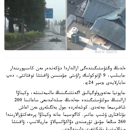
Фото: БелТА
ەلدىڭ وڭتۇستىگىندەگى ارالداردا دۇكەندەر مەن كاسىپورىندار
جابىلىپ، 9 اۆتوكولىك زاۋىتى جۇمىسىن ۋاقىتشا توقتاتتى، دەپ
حابارلايدى «مير 24».
جاپونيا مەتەورولوگيالىق اگەنتتىگىنىڭ مالىمەتىنشە، وكيناۆا
ارالىنىڭ سولتۇستىگىندە جەلدىڭ جىلدامدىعى ساعاتىنا 200
شاقىرىمعا جەتەدى. كوشەلەردە جول بەلگىلەرى مەن اعاش
بۇتاقتارى ۇشىپ جاتىر. كاگوسيما جانە وكيناۆا پرەفەكتۋرالارىندا
260 مىڭعا جۋىق تۇرعىندى ەۆاكۋاتسيالاۋ جاريالانىپ، ۋاقىتشا
ورنالاستىرۋ پۋنكتتەرى دايىندالدى.