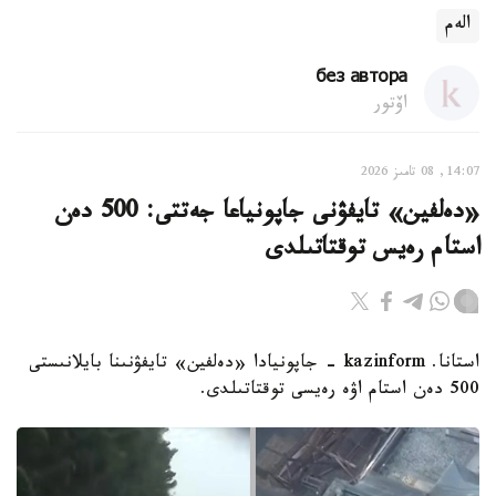
الەم
без автора
اۆتور
14:07, 08 تامىز 2026
«دەلفين» تايفۋنى جاپونياعا جەتتى: 500 دەن
استام رەيس توقتاتىلدى
استانا. kazinform - جاپونيادا «دەلفين» تايفۋنىنا بايلانىستى
500 دەن استام اۋە رەيسى توقتاتىلدى.