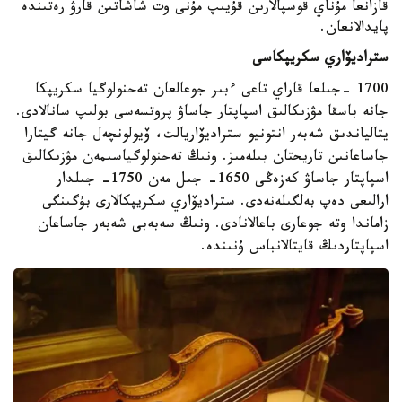
قازانعا مۇناي قوسپالارىن قۇيىپ مۇنى وت شاشاتىن قارۋ رەتىندە
پايدالانعان.
ستراديۆاري سكريپكاسى
1700 -جىلعا قاراي تاعى ءبىر جوعالعان تەحنولوگيا سكريپكا
جانە باسقا مۋزىكالىق اسپاپتار جاساۋ پروتسەسى بولىپ سانالادى.
يتالياندىق شەبەر انتونيو ستراديۆاريالت، ۆيولونچەل جانە گيتارا
جاساعانىن تاريحتان بىلەمىز. ونىڭ تەحنولوگياسىمەن مۋزىكالىق
اسپاپتار جاساۋ كەزەڭى 1650- جىل مەن 1750- جىلدار
ارالىعى دەپ بەلگىلەنەدى. ستراديۆاري سكريپكالارى بۇگىنگى
زاماندا وتە جوعارى باعالانادى. ونىڭ سەبەبى شەبەر جاساعان
اسپاپتاردىڭ قايتالانباس ۇنىندە.