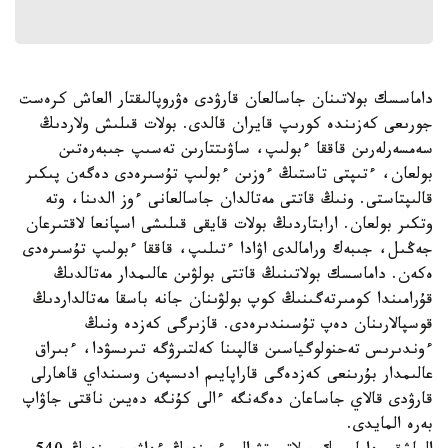
داماسسك بولاتىنان جاسالعان قارۋدى ەۋروپالىقتار العاش كرەست
جورىعى كەزىندە كورىپ قايران قالدى. بولات قىلىش ولاردىڭ
سەمسەرلەرىن قاققا ءبولىپ، ساۋىتتارىن تەسىپ جىبەرەتىن
بولعان، ءتىپتى تاستىڭ ءوزىن ءبولىپ تۇسىرەدى دەگەن پىكىر
قالىپتاستى. ونىڭ قاتتى مەتالدان جاسالعانى ءوز الدىنا، وتە
وتكىر بولعان. ارابتاردىڭ بولات قايقى قىلىشى اسپانعا لاقتىرعان
جەڭىل، جىبەك ورامالدى اۋادا ءتىلىپ، قاققا ءبولىپ تۇسىرەدى
ەكەن. داماسسك بولاتىنىڭ قاتتى بولۋىن عالىمدار مەتالدىڭ
قۇرامىندا كومىرتەگىنىڭ كوپ بولۋىنان جانە باسقا مەتالداردىڭ
قوسپالارىنان دەپ تۇسىندىرەدى. قازىرگى كەزدە ونىڭ
ءوندىرىس تەحنولوگياسىن قالپىنا كەلتىرۋگە تىرىسۋدا، ءبىراق
عالىمدار بۇرىنعى كەزدەگى قاراپايىم ادىسپەن وسىنداي قاھارلى
قارۋدى قالاي جاساعان دەگەنگە ءالى كۇنگە دەيىن ناقتى جاۋاپ
بەرە المايدى.