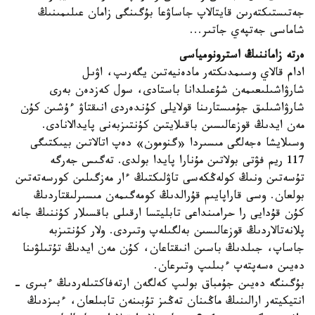
جەتىستىكتەرىن قايتالاپ جاساۋعا بۇگىنگى زامان عىلىمىنىڭ
شاماسى جەتپەي جاتىر...
ەرتە زاماننىڭ استرونومياسى
ادام قالاي وسىمدىكتەر مادەنيەتىن يگەرىپ، اۋىل
شارۋاشىلىعىمەن شۇعىلدانا باستادى، سول كەزدەن بەرى
شارۋاشىلىق جۇمىستارىنا قولايلى كۇندەردى انىقتاۋ ءۇشىن كۇن
مەن ايدىڭ قوزعالىسىن باقىلايتىن كۇنتىزبەنى پايدالانادى.
وسىلايشا ەجەلگى مىسىردا «گنومون» دەپ اتالاتىن بيىكتىگى
117 ريم فۋتى بولاتىن مۇنارا پايدا بولدى. تەگىس جەرگە
تۇسەتىن ونىڭ كولەڭكەسى تاۋلىكتىڭ ءار مەزگىلىن كورسەتەتىن
بولعان. وسى قاراپايىم قۇرالدىڭ كومەگىمەن مىسىرلىقتاردىڭ
كۇن قۇدايى را حرامىنداعى تابليتسا ارقىلى باقسىلار كۇننىڭ جانە
پلانەتالاردىڭ قوزعالىسىن بەلگىلەپ وتىردى. ولار كۇنتىزبە
جاساپ، جىلدىڭ باسىن انىقتاعان، كۇن مەن ايدىڭ تۇتىلۋىنا
دەيىن ەسەپتەپ ءبىلىپ وتىرعان.
بۇگىنگە دەيىن جۇمباق بولىپ كەلگەن ارتەفاكتىلەردىڭ ءبىرى -
انتيكيتەر ارالىنىڭ ماڭىنان تەڭىز تۇبىنەن تابىلعان، ءبىزدىڭ