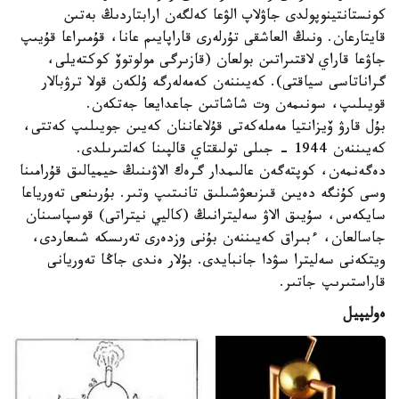
كونستانتينوپولدى جاۋلاپ الۋعا كەلگەن ارابتاردىڭ بەتىن
قايتارعان. ونىڭ العاشقى تۇرلەرى قاراپايىم عانا، قۇمىراعا قۇيىپ
جاۋعا قاراي لاقتىراتىن بولعان (قازىرگى مولوتوۆ كوكتەيلى،
گراناتاسى سياقتى). كەيىننەن كەمەلەرگە ۇلكەن قولا ترۋبالار
قويىلىپ، سونىمەن وت شاشاتىن جاعدايعا جەتكەن.
بۇل قارۋ ۆيزانتيا مەملەكەتى قۇلاعاننان كەيىن جويىلىپ كەتتى،
كەيىننەن 1944 - جىلى تولىقتاي قالپىنا كەلتىرىلدى.
دەگەنمەن، كوپتەگەن عالىمدار گرەك الاۋىنىڭ حيميالىق قۇرامىنا
وسى كۇنگە دەيىن قىزىعۋشىلىق تانىتىپ وتىر. بۇرىنعى تەورياعا
سايكەس، سۇيىق الاۋ سەليترانىڭ (كاليي نيتراتى) قوسپاسىنان
جاسالعان، ءبىراق كەيىننەن بۇنى وزدەرى تەرىسكە شىعاردى،
ويتكەنى سەليترا سۋدا جانبايدى. بۇلار ەندى جاڭا تەوريانى
قاراستىرىپ جاتىر.
ەوليپيل