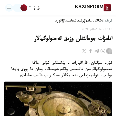
KAZINFORM
ق ز
ترەند:
2026-سايلاۋ
وقيعا
تاعايىنداۋ
اقوردا
17:41, 22 ءساۋىر 2021
ادامزات جوعالتقان وزىق تەحنولوگيالار
نۇر- سۇلتان. قازاقپارات - بۇگىنگى كۇنى جاڭا
تەحنولوگيالارمەن تانىسىپ ۇلگەرمەيسىڭ، ودان دا زورى پايدا
بولىپ، قولىمىزداعى تەحنيكالار ەسكىرىپ قالىپ جاتادى.