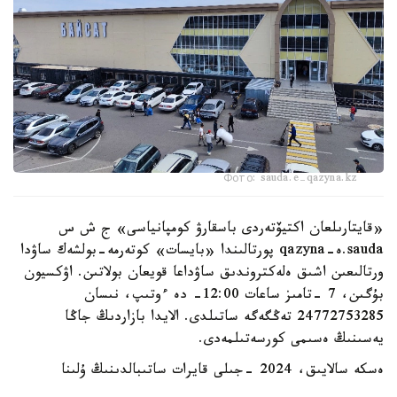
Фото: sauda.e-qazyna.kz
«قايتارىلعان اكتيۆتەردى باسقارۋ كومپانياسى» ج ش س
sauda.ە-qazyna پورتالىندا «بايسات» كوتەرمە-بولشەك ساۋدا
ورتالىعىن اشىق ەلەكتروندىق ساۋداعا قويعان بولاتىن. اۋكسيون
بۇگىن، 7 -تامىز ساعات 12:00- دە ءوتىپ، نىسان
24772753285 تەڭگەگە ساتىلدى. الايدا بازاردىڭ جاڭا
يەسىنىڭ ەسىمى كورسەتىلمەدى.
ەسكە سالايىق، 2024 -جىلى قايرات ساتىبالدىنىڭ ۇلىنا
تيەسىلى «بايسات» بازارىنىڭ ءبىر بولىگى مەملەكەتكە