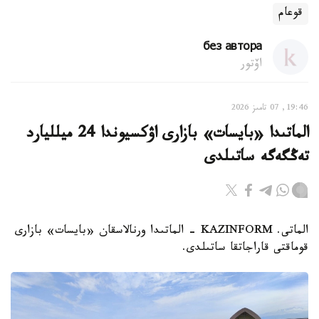
قوعام
без автора
اۆتور
19:46, 07 تامىز 2026
الماتىدا «بايسات» بازارى اۋكسيوندا 24 ميلليارد
تەڭگەگە ساتىلدى
الماتى. KAZINFORM - الماتىدا ورنالاسقان «بايسات» بازارى
قوماقتى قاراجاتقا ساتىلدى.