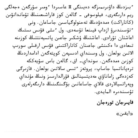
ءبىزدىڭ داۋىرىمىزگە دەيىنگى Ⅱ عاسىردا ءومىر سۇرگەن ەجەلگى
ريم دارىگەرى، فيلوسوفى - گالەن كوز قاراشىعىنىڭ تۇماندانۋىن
(كاتاراكت) ەمدەۋدىڭ تەحنولوگياسىن جاساعان. ونى
ءتۇسىندىرۋ ازداپ قيىنعا تۇسەدى. ول ءىشى قۋىس ىستىك
اعاشتان تۇرادى. اعاشتىڭ ۇشكىر جاعىن پاتسيەنتتىڭ كوزىنە
تىعادى دا ەكىنشى جاعىنان كاتاراكتىنى قۋىس ارقىلى سورىپ
الاتىن بولعان. ول وسىنداي ادىسپەن كوپتەگەن ادامداردىڭ
كوزىن ەمدەگەن. سونداي- اق، گالەن باس سۇيەككە
ترەپاناتسيا جاساپ، پروتەز ءتىس سالاتىن بولعان. قازىرگى
كەزدەگى زاماناۋي مەديتسينالىق قۇرالدارسىز ونىڭ مۇنداي
وپەراتسيالاردى قالاي جاساعانىن بۇگىنگىنىڭ دارىگەرلەرى
تۇسىندىرە المايدى.
قايىرجان تورەجان
«ايقىن»