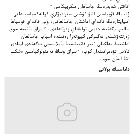
اتاقتى شەبەردىڭ جاساعان سكريپكاسى ء
ۇنىنىڭ قۇپياسىن اشۋ ءۇشىن ستراديۆاري كوللەكسياسىنداعى
اسپاپتاردىڭ قانداي اعاشتان جاسالعانى، ونى قانداي قوسپاعا
سالىپ يگەنىنە دەيىن تولىقتاي زەرتتەلدى، ءبىراق ناتيجە جوق.
زەرتتەۋشىلەر نەگىزگى گيپوتەزا رەتىندە اسپاپ جاسالعان
اعاشتىڭ بەلگىلى ءبىر قاتتىلىعىنا بايلانىستى دەگەندى ايتادى.
تالاس تۋدىراتىندار كوپ، ءبىراق ونىڭ تەحنولوگياسىن ەشكىم
اشا العان جوق.
داماسسك بولاتى