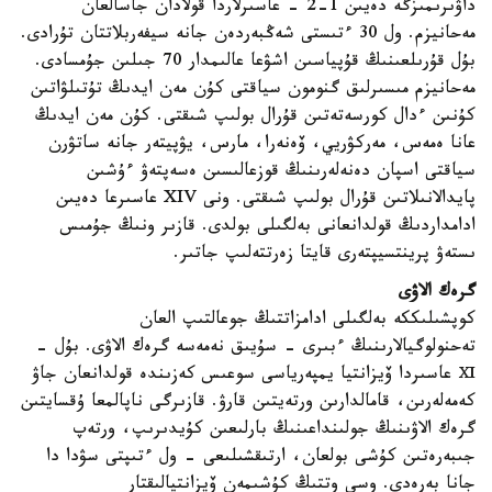
داۋىرىمىزگە دەيىن 1-2 - عاسىرلاردا قولادان جاسالعان
مەحانيزم. ول 30 ءتىستى شەڭبەردەن جانە سيفەربلاتتان تۇرادى.
بۇل قۇرىلعىنىڭ قۇپياسىن اشۋعا عالىمدار 70 جىلىن جۇمسادى.
مەحانيزم مىسىرلىق گنومون سياقتى كۇن مەن ايدىڭ تۇتىلۋاتىن
كۇنىن ءدال كورسەتەتىن قۇرال بولىپ شىقتى. كۇن مەن ايدىڭ
عانا ەمەس، مەركۋريي، ۆەنەرا، مارس، يۋپيتەر جانە ساتۋرن
سياقتى اسپان دەنەلەرىنىڭ قوزعالىسىن ەسەپتەۋ ءۇشىن
پايدالانىلاتىن قۇرال بولىپ شىقتى. ونى XIV عاسىرعا دەيىن
ادامداردىڭ قولدانعانى بەلگىلى بولدى. قازىر ونىڭ جۇمىس
ىستەۋ پرينتسيپتەرى قايتا زەرتتەلىپ جاتىر.
گرەك الاۋى
كوپشىلىككە بەلگىلى ادامزاتتىڭ جوعالتىپ العان
تەحنولوگيالارىنىڭ ءبىرى - سۇيىق نەمەسە گرەك الاۋى. بۇل -
Ⅺ عاسىردا ۆيزانتيا يمپەرياسى سوعىس كەزىندە قولدانعان جاۋ
كەمەلەرىن، قامالدارىن ورتەيتىن قارۋ. قازىرگى ناپالمعا ۇقسايتىن
گرەك الاۋىنىڭ جولىنداعىنىڭ بارلىعىن كۇيدىرىپ، ورتەپ
جىبەرەتىن كۇشى بولعان، ارتىقشىلىعى - ول ءتىپتى سۋدا دا
جانا بەرەدى. وسى وتتىڭ كۇشىمەن ۆيزانتيالىقتار