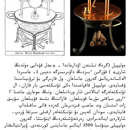
ەوليپيل (گرەك تىلىنەن اۋدارعاندا - «جەل قۇدايى ەولدىڭ
شارى» ) قۇرالىن ءبىزدىڭ داۋىرىمىزگە دەيىن 1- عاسىردا
الەكساندريالىق گەرون جاساعان. ول قازىرگى بۋ ترۋبيناسىنا
ۇقسايدى. ەوليپيل قاقپاعىندا ەكى تۇتىكشەسى بار قازان، ال
تۇتىكشەلەرگە اينالاتىن شار ورناتىلعان. ونىڭ جوعارى جاعىنا Г
ءارپى سياقتى مۇرجا قويىلعان. قازاننىڭ ىشىنە قۇيىلعان سۇيىق
زات استىنان وت جاعىپ قىزدىرعان كەزدە قاتى ساقىلداپ
قاينايدى، سودان كەيىن بۋ تۇتىكشەلەر ارقىلى سىرتقا ۇرىپ،
شارلاردى اينالدىرادى. زەرتتەۋشىلەردىڭ ايتۋىنشا، گەرون
ەوليپيلى مينۋتىنا 3500 اينالىم جاسايتىن كورىنەدى. ۆيزانتيالىقتار