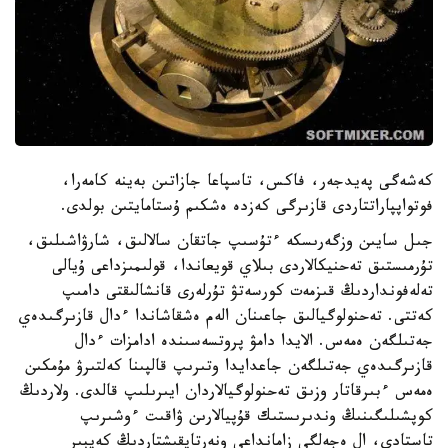
كەشەگى پەيدجەر، فاكس، تاسپاعا جازاتىن بەينە كامەرا،
فوتواپپاراتتاردى قازىرگى كەزدە ەشكىم ۇستامايتىن بولدى.
جىل سايىن وزگەرىسكە ءتۇسىپ جاتقان سالالىق، شارۋاشىلىق،
تۇرمىستىق تەحنيكالاردى بىلاي قويعاندا، قولىمىزداعى ۇيالى
تەلەفونداردىڭ قىزمەت كورسەتۋ تۇرلەرى قانشالىقتى دامىپ
كەتتى. تەحنولوگيالىق جاعىنان الەم ەشقاشاندا ءدال قازىرگىدەي
جەتىلگەن ەمەس. الايدا دامۋ پروتسەسىندە ادامزات ءدال
قازىرگىدەي جەتىلگەن جاعدايدا وتىرىپ قالپىنا كەلتىرۋ مۇمكىن
ەمەس ءبىرقاتار وزىق تەحنولوگيالاردان ايىرىلىپ قالدى. ولاردىڭ
كوپشىلىگىنىڭ وندىرىستىك قۇپيالارىن ۋاقىت ءوشىرىپ
تاستادى، ال ەجەلگى زامانداعى ونەرتاپقىشتاردىڭ كەيبىر