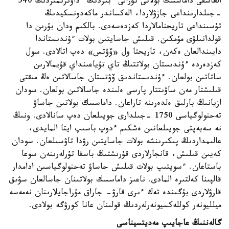
العاشقى داماسسك بولاتى تۋرالى ءبىزدىڭ ءداۋىرىمىزدىڭ 540
-جىلدارىنداعى جازۋلاردا، الەكساندر ماكەدونسكيدىڭ
تۇسىنداعى تاريحنامالاردا كەزدەسەدى. بالكىم ودان بۇرىن دا
قولدانىلۋى مۇمكىن. قىلىش جاسايتىن بولات ءۇندىستاندا
دايىندالعان ەكەن، تاريحتا ول «ۆۋتس» دەپ اتالادى. سول
كەزدەردە ءۇندىستان بولاتتىڭ تاي تۇياعىنداي قۇيمالارىن
ساتاتىن بولعان. ءۇندىستاندىق ۆۋتستان جاسالاتىن ەڭ مىقتى
قىلىشتار مەن ساۋىتتار پارسى ەلىندە جاسالاتىن بولعان. سودان
ازيانىڭ بارلىق ەلدەرىنە تاراعان. داماسسك بولاتىن جاساۋ
تەحنولوگياسى 1750 -جىلدارى جويىلعان دەپ سانالادى. ونىڭ
نە سەبەپتى جويىلعانىن ەشكىم ءدوپ باسىپ ايتا المايدى،
عالىمداردىڭ پىكىرىنشە بولات جاسايتىن رۋدا تاۋسىلعان. سودان
كەيىن قىلىش، قانجارلاردى قۇرىشتىڭ باسقا تۇرلەرىنەن سوعا
باستاعان. ءسويتىپ بولات قىلىش جاساۋ تەحنولوگياسىن ادامدار
قالپىنا كەلتىرە المادى. ناعىز داماسسك بولاتىنان جاسالعان سۋىق
قارۋلاردى بۇگىندە تەك ءىرى قارۋ- جاراق مۇراجايلارىنان نەمەسە
ميلليونەر كوللەكسيونەرلەردىڭ قولىنان عانا كورۋگە بولادى.
گالەننىڭ عاجايىپ مەديتسيناسى