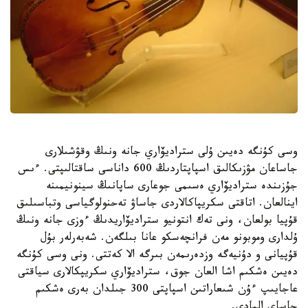
وسى كۇنگە دەيىن ۇلى ستراديۆاري جانە ونىڭ وقۋشىلارى
جاساعان مۋزىكالىق اسپاپتاردىڭ 600 داناسى ساقتالىپتى. ءىس
جۇزىندە ستراديۆاري ەسىمى جوعارى ساپانىڭ سينونيمىنە
اينالعان. اتاقتى سكريپاكالاردى جاساۋ تەحنولوگياسى وتباسىلىق
قۇپيا بولعان، ونى تەك انتونيو ستراديۆاريدىڭ ءوزى جانە ونىڭ
ۇلدارى وموبونو مەن فرانچەسكو عانا بىلگەن. شەبەرلەر بۇل
قۇپيانى و دۇنيەگە وزدەرىمەن بىرگە الا كەتتى. ونى وسى كۇنگە
دەيىن ەشكىم اشا العان جوق، ستراديۆاري سكريپكالارى سياقتى
عاجايىپ ءۇن شىعاراتىن اسپاپتى 300 جىلدان بەرى ەشكىم
جاساي المادى.