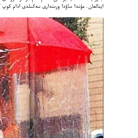
اينالعان. مۇندا ساۋدا ورىندارى سەكىلدى ادام كوپ ك