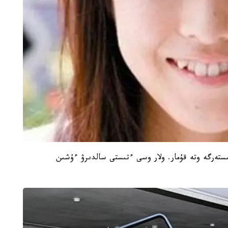
تىستەرگە وتە قۇمار. ولار وسى ءتىستى سالدىرۋ ءۇشىن