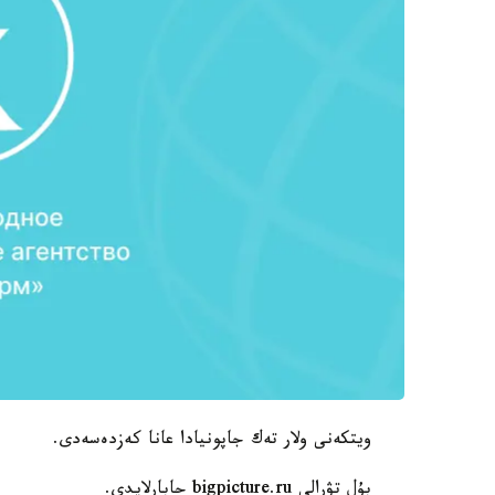
ويتكەنى ولار تەك جاپونيادا عانا كەزدەسەدى.
بۇل تۋرالى bigpicture.ru حابارلايدى.