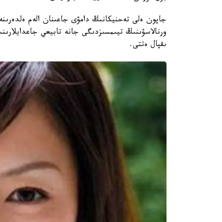
جاپون ەلى تەحنيكانىڭ دامۋى جاعىنان الەم ەلدەرىنەن
ورنالاسۋىنىڭ تيىمسىزدىگى جانە تابيعي جاعدايلارىنى
ىقپال ەتتى.