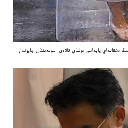
ڭ ەشقانداي پايداسى بولماي قالادى. سوندىقتان جاپوندار