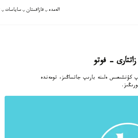
الەمدە
قازاقستان
ساياسات
ت
زاتتارى - فوتو
پ كۇنشىعىس ەلىنە بارىپ جاتساڭىز، تومەندە
رىڭىز.