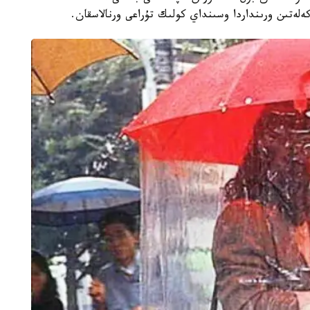
ەلەتىن ورىنداردا وسىنداي كولىك تۇراعى ورنالاسقان.