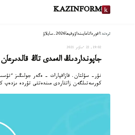
KAZINFORM
ترەند:
اقوردا
تاعايىنداۋ
وقيعا
2026-سايلاۋ
19:02, 22 ءساۋىر 2021
جاپونداردىڭ الەمدى تاڭ قالدىرعان 
نۇر- سۇلتان. قازاقپارات - ەگەر جولىڭىز ءتۇسى
كورسەتىلگەن زاتتاردى مىندەتتى تۇردە ىزدەپ كو