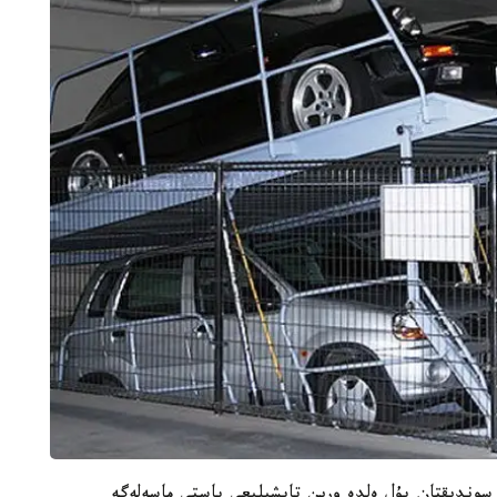
 سۇرەدى. سوندىقتان بۇل ەلدە ورىن تاپشىلىعى باستى ماسەلەگە