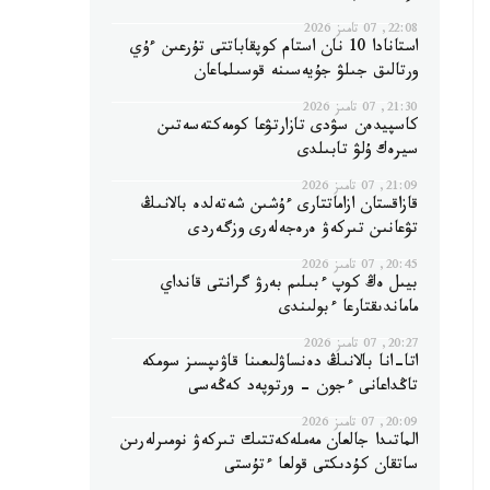
22:08, 07 تامىز 2026
استانادا 10 نان استام كوپقاباتتى تۇرعىن ءۇي
ورتالىق جىلۋ جۇيەسىنە قوسىلماعان
21:30, 07 تامىز 2026
كاسپيدەن سۋدى تازارتۋعا كومەكتەسەتىن
سيرەك ۇلۋ تابىلدى
21:09, 07 تامىز 2026
قازاقستان ازاماتتارى ءۇشىن شەتەلدە بالانىڭ
تۋعانىن تىركەۋ ەرەجەلەرى وزگەردى
20:45, 07 تامىز 2026
بيىل ەڭ كوپ ءبىلىم بەرۋ گرانتى قانداي
ماماندىقتارعا ءبولىندى
20:27, 07 تامىز 2026
اتا-انا بالانىڭ دەنساۋلىعىنا قاۋىپسىز سومكە
تاڭداعانى ءجون - ورتوپەد كەڭەسى
20:09, 07 تامىز 2026
الماتىدا جالعان مەملەكەتتىك تىركەۋ نومىرلەرىن
ساتقان كۇدىكتى قولعا ءتۇستى