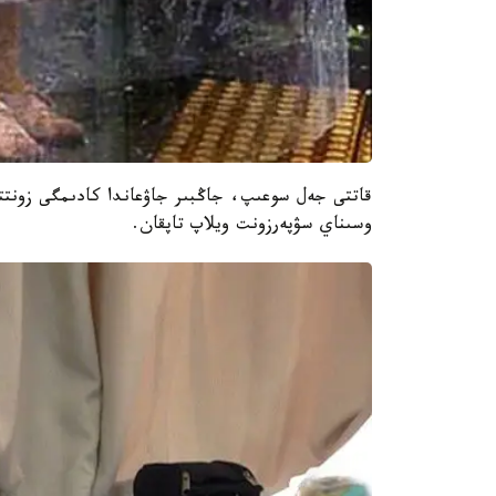
قاتتى جەل سوعىپ، جاڭبىر جاۋعاندا كادىمگى زونتتى
وسىناي سۋپەرزونت ويلاپ تاپقان.