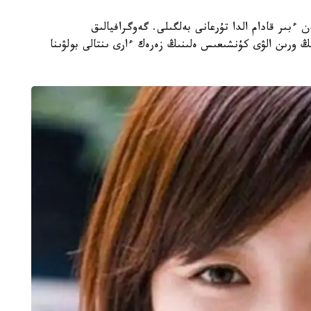
 ءبىر قادام الدا تۇرعانى بەلگىلى. گەوگرافيالىق
ڭ ورىن الۋى كۇنشىعىس ەلىنىڭ زەرەك ءارى ىنتالى بولۋىنا