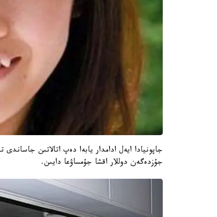
جاپونيادا ايەل ادامدار يابەا دەپ اتالاتىن جاساندى 
جۇزدەگەن دوللار اقشا جۇمساۋعا دايىن.