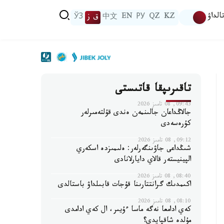
الداۋ
KZ
QZ
РУ
EN
中文
ق ز
ЎЗ
تاقىرىپقا قاتىستى
09:43, 08 تامىز 2026
جالاڭداعان جالىنمەن ەندى قۇلتەمىرلەر
كۇرەسەدى
09:12, 08 تامىز 2026
شىڭداعى جاۋىنگەرلەر: ەلىمىزدە اسكەري
الپينيستەر قالاي دايارلانادى
08:40, 08 تامىز 2026
اكىمدىك گرانتتارىنا قۇجات قابىلداۋ باستالدى
08:10, 08 تامىز 2026
كەي ادامعا نەگە ماسا ءۇيىر، ال كەي ادامدى
مۇلدە شاقپايدى؟