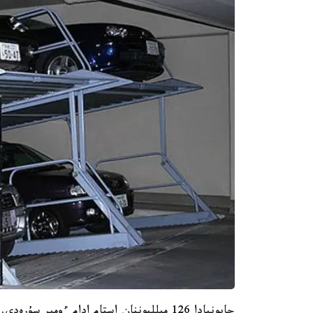
جاپونيادا 126 ميلليوننان استام ادام ءومىر