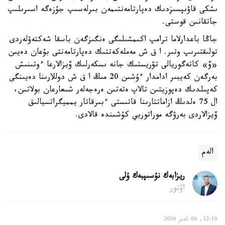
ىشكى قاۋىپسىزدىك دەپارتامەنتىمەن بىرلەسىپ جۇزەگە اسىرىلىپ
جاتقانىن قوستى.
جاڭا باعدارلاما ترامپ اكىمشىلىگى ەنگىزگەن باسقا شەكتەۋلەردى
تولىقتىرىپ وتىر. ا ق ش مەملەكەتتىك دەپارتامەنتى بۇعان دەيىن
«ۆ» كاتەگوريالى تۋريستىك جانە ىسكەرلىك ۆيزالارعا ءوتىنىش
بەرگەن كەيبىر ادامدار ءۇشىن 20 مىڭ ا ق ش دوللارىنا دەيىنگى
كەپىلدىك دەپوزيتىن تالاپ ەتەتىن ەرەجەلەر شىعارعان بولاتىن،
ال 75 ەلدىڭ ازاماتتارىنا قاتىستى ءبىرقاتار يمميگراتسيالىق
ۆيزالاردى بەرۋگە موراتوريي كۇشىندە قالادى.
الەم
ريزابەك نۇسىپبەك ۇلى
اۆتور
12:10, 06 تامىز 2026