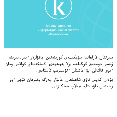
سىرتتان قاراعاندا سۇيكىمدى كورىنەتىن جانۋارلار ءبىر-بىرىنە
ۇنەمى دوستىق كوڭىلدە بولا بەرمەيدى. كىشكەنتاي كوالانى ودان
ءىرى قالتالى ايۋ اعاشتان ءتۇسىرىپ تاستادى.
بۇدان كەيىن تاۋى شاعىلعان جانۋار جەرگە وتىرعان كۇيى ءوز
رەنىشىن داۋىستاي جىلاپ جەتكىزدى.