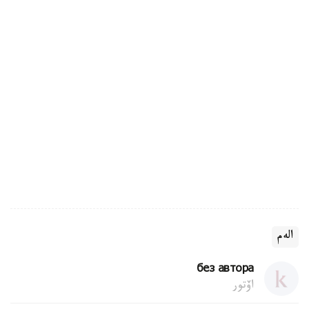
الەم
без автора
اۆتور