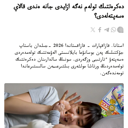
دەكرەتتىك تولەم نەگە ازايدى جانە ەندى قالاي
ەسەپتەلەدى؟
استانا. قازاقپارات - قازاقستاندا 2026 -جىلدان باستاپ
جۇكتىلىك پەن بوسانۋعا بايلانىستى الەۋمەتتىك تولەمدەردى
ەسەپتەۋ ءتارتىبى وزگەردى. سونىڭ سالدارىنان دەكرەتتىك
تولەمدەردىڭ ورتاشا مولشەرى بىلتىرعىمەن سالىستىرعاندا
تومەندەگەن.