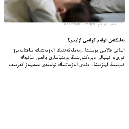
فوتو: كوللاج: Kazinform/ Freepik
نەلىكتەن تولەم كولەمى ازايدى؟
الماتى قالاسى بويىنشا «مەملەكەتتىك الەۋمەتتىك ساقتاندىرۋ
قورى» فيليالى ديرەكتورىنىڭ ورىنباسارى بالعىن ساتبەك
قىزىنىڭ ايتۋىنشا، ەندى الەۋمەتتىك تولەمدى ەسەپتەۋ كەزىندە
ايەلدىڭ ايلىق تابىسى ەڭ تومەنگى جالاقىنىڭ (ە ت ج) جەتى
ەسەلەنگەن مولشەرىنەن اسپايتىن كولەمدە عانا ەسەپكە الىنادى.
2026 -جىلى بۇل شەك 595 مىڭ تەڭگەنى قۇرايدى. ياعني،
ايەلدىڭ ناقتى جالاقىسى بۇدان جوعارى بولسا دا، تولەمدى
ەسەپتەۋ كەزىندە 595 مىڭ تەڭگەدەن اساتىن بولىگى
ەسكەرىلمەيدى.
بيىلعى جىلدىڭ العاشقى التى ايىندا جۇمىس ىستەيتىن ايەلدەرگە
جۇكتىلىك پەن بوسانۋعا بايلانىستى ورتا ەسەپپەن 1,4 ميلليون