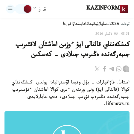
KAZINFORM
ق ز
ترەند:
2026-سايلاۋ
وقيعا
تاعايىنداۋ
اقوردا
08:31, 06 قاڭتار 2016
كىشكەنتاي قالتالى ايۋ ءوزىن اعاشتان لاقتىرىپ
جىبەرگەندە ەڭىرەپ جىلادى - كەسكىن
استانا. قازاقپارات - بۇل وقيعا اۆستراليادا بولدى. كىشكەنتاي
كوالا (قالتالى ايۋ) ونى وزىنەن ءىرى كوالا اعاشتان ءتۇسىرىپ
جىبەرگەندە ەڭىرەپ تۇرىپ جىلادى، دەپ حابارلايدى
lifenews.ru.