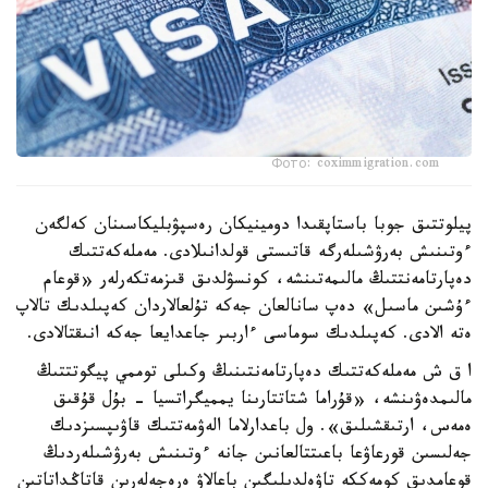
Фото: coximmigration.com
پيلوتتىق جوبا باستاپقىدا دومينيكان رەسپۋبليكاسىنان كەلگەن
ءوتىنىش بەرۋشىلەرگە قاتىستى قولدانىلادى. مەملەكەتتىك
دەپارتامەنتتىڭ مالىمەتىنشە، كونسۋلدىق قىزمەتكەرلەر «قوعام
ءۇشىن ماسىل» دەپ سانالعان جەكە تۇلعالاردان كەپىلدىك تالاپ
ەتە الادى. كەپىلدىك سوماسى ءاربىر جاعدايعا جەكە انىقتالادى.
ا ق ش مەملەكەتتىك دەپارتامەنتىنىڭ وكىلى توممي پيگوتتتىڭ
مالىمدەۋىنشە، «قۇراما شتاتتارىنا يمميگراتسيا - بۇل قۇقىق
ەمەس، ارتىقشىلىق». ول باعدارلاما الەۋمەتتىك قاۋىپسىزدىك
جەلىسىن قورعاۋعا باعىتتالعانىن جانە ءوتىنىش بەرۋشىلەردىڭ
قوعامدىق كومەككە تاۋەلدىلىگىن باعالاۋ ەرەجەلەرىن قاتاڭداتاتىن