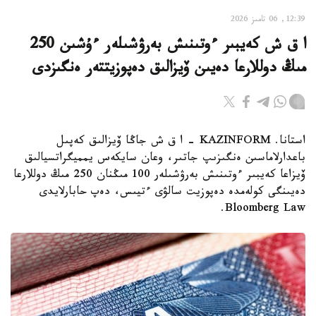
12:39, 06 تامىز 2026
ا ق ش كەيبىر ءوتىنىش بەرۋشىلەر ءۇشىن 250
مىڭ دوللارعا دەيىن ۆيزالىق دەپوزيتتەر ەنگىزدى
استانا. KAZINFORM – ا ق ش جاڭا ۆيزالىق كەپىل
باعدارلاماسىن ەنگىزىپ جاتىر، وعان سايكەس يمميگراتسيالىق
ۆيزاعا كەيبىر ءوتىنىش بەرۋشىلەر 100 مىڭنان 250 مىڭ دوللارعا
دەيىنگى كولەمدە دەپوزيت سالۋى ءتيىس، دەپ حابارلايدى
Bloomberg Law.