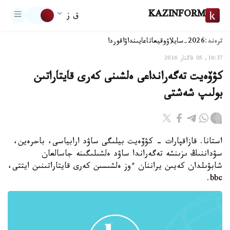
KAZINFORM
ق ز
ترەند:
2026-سايلاۋ
وقيعا
تاعايىنداۋ
اقوردا
16:37, 05 قاڭتار 2016
كۋۆەيت تەگەرانداعى ەلشىنى كەرى قايتاراتىن
بولىپ شەشتى
استانا. قازاقپارات - كۋۆەيت بيلىگى ساۋد ارابياسى، باحرەين،
سۋداننىڭ ىزىنشە تەگەراندا ساۋد ەلشىلىگىنە جاسالعان
شابۋىلدان كەيىن يراننان ءوز ەلشىسىن كەرى قايتاراتىنىن ايتتى،
bbc.