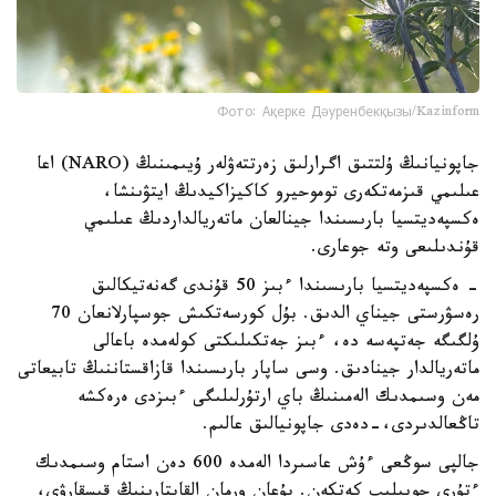
Фото: Ақерке Дәуренбекқызы/Kazinform
جاپونيانىڭ ۇلتتىق اگرارلىق زەرتتەۋلەر ۇيىمىنىڭ (NARO) اعا
عىلىمي قىزمەتكەرى توموحيرو كاكيزاكيدىڭ ايتۋىنشا،
ەكسپەديتسيا بارىسىندا جينالعان ماتەريالداردىڭ عىلىمي
قۇندىلىعى وتە جوعارى.
- ەكسپەديتسيا بارىسىندا ءبىز 50 قۇندى گەنەتيكالىق
رەسۋرستى جيناي الدىق. بۇل كورسەتكىش جوسپارلانعان 70
ۇلگىگە جەتپەسە دە، ءبىز جەتكىلىكتى كولەمدە باعالى
ماتەريالدار جينادىق. وسى ساپار بارىسىندا قازاقستاننىڭ تابيعاتى
مەن وسىمدىك الەمىنىڭ باي ارتۇرلىلىگى ءبىزدى ەرەكشە
تاڭعالدىردى،-دەدى جاپونيالىق عالىم.
جالپى سوڭعى ءۇش عاسىردا الەمدە 600 دەن استام وسىمدىك
ءتۇرى جويىلىپ كەتكەن. بۇعان ورمان القاپتارىنىڭ قىسقارۋى،