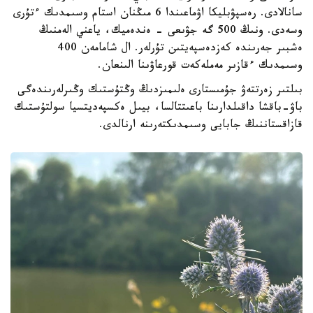
سانالادى. رەسپۋبليكا اۋماعىندا 6 مىڭنان استام وسىمدىك ءتۇرى
وسەدى. ونىڭ 500 گە جۋىعى - ەندەميك، ياعني الەمنىڭ
ەشبىر جەرىندە كەزدەسپەيتىن تۇرلەر. ال شامامەن 400
وسىمدىك ءقازىر مەملەكەت قورعاۋىنا الىنعان.
بىلتىر زەرتتەۋ جۇمىستارى ەلىمىزدىڭ وڭتۇستىك وڭىرلەرىندەگى
باۋ-باقشا داقىلدارىنا باعىتتالسا، بيىل ەكسپەديتسيا سولتۇستىك
قازاقستاننىڭ جابايى وسىمدىكتەرىنە ارنالدى.