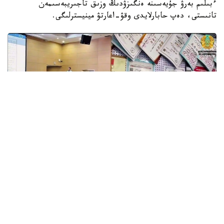
ءبىلىم بەرۋ جۇيەسىنە ەنگىزۋدىڭ وزىق تاجىريبەسىمەن
تانىستى، دەپ حابارلايدى وقۋ-اعارتۋ مينيسترلىگى.
Фото: Министерство просвещения РК.
قىتاي حالىق رەسپۋبليكاسىنىڭ ءۇرىمجى قالاسىندا وتكەن
«جاساندى ينتەللەكت تەحنولوگيالارىن ءبىلىم بەرۋ جۇيەسىندە
قولدانۋ» حالىقارالىق سەمينارىنا قازاقستاننان «كەلەشەك
مەكتەپتەرى» جوباسىنىڭ 50 گە جۋىق ديرەكتورى قاتىستى.