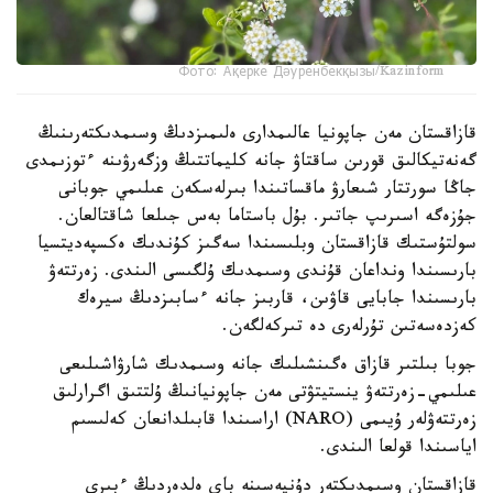
Фото: Ақерке Дәуренбекқызы/Kazinform
قازاقستان مەن جاپونيا عالىمدارى ەلىمىزدىڭ وسىمدىكتەرىنىڭ
گەنەتيكالىق قورىن ساقتاۋ جانە كليماتتىڭ وزگەرۋىنە ءتوزىمدى
جاڭا سورتتار شىعارۋ ماقساتىندا بىرلەسكەن عىلىمي جوبانى
جۇزەگە اسىرىپ جاتىر. بۇل باستاما بەس جىلعا شاقتالعان.
سولتۇستىك قازاقستان وبلىسىندا سەگىز كۇندىك ەكسپەديتسيا
بارىسىندا ونداعان قۇندى وسىمدىك ۇلگىسى الىندى. زەرتتەۋ
بارىسىندا جابايى قاۋىن، قاربىز جانە ءسابىزدىڭ سيرەك
كەزدەسەتىن تۇرلەرى دە تىركەلگەن.
جوبا بىلتىر قازاق ەگىنشىلىك جانە وسىمدىك شارۋاشىلىعى
عىلىمي-زەرتتەۋ ينستيتۋتى مەن جاپونيانىڭ ۇلتتىق اگرارلىق
زەرتتەۋلەر ۇيىمى (NARO) اراسىندا قابىلدانعان كەلىسىم
اياسىندا قولعا الىندى.
قازاقستان وسىمدىكتەر دۇنيەسىنە باي ەلدەردىڭ ءبىرى