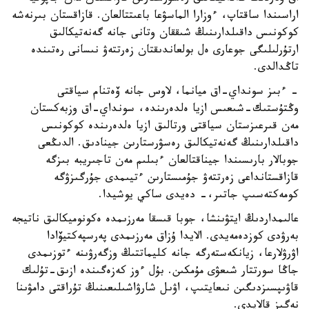
اراسىندا ساقتاپ، ءوزارا الماسۋعا باعىتتالعان. قازاقستان بىرنەشە
كوكونىس داقىلدارىنىڭ شىققان وتانى جانە گەنەتيكالىق
ارتۇرلىلىگى جوعارى ەل بولعاندىقتان زەرتتەۋ نىسانى رەتىندە
تاڭدالدى.
- ءبىز سونداي-اق ميانما، لاوس جانە ۆەتنام سياقتى
وڭتۇستىك-شىعىس ازيا ەلدەرىندە، سونداي-اق وزبەكستان
مەن قىرعىزستان سياقتى ورتالىق ازيا ەلدەرىندە كوكونىس
داقىلدارىنىڭ گەنەتيكالىق رەسۋرستارىن جينادىق. الدىڭعى
جوبالار بارىسىندا جيناقتالعان ءبىلىم مەن تاجىريبە بىزگە
قازاقستانداعى زەرتتەۋ جۇمىستارىن ءتيىمدى جۇرگىزۋگە
كومەكتەسىپ جاتىر،- دەيدى ساكي يوشيدا.
عالىمداردىڭ ايتۋىنشا، جوبا قىسقا مەرزىمدە ەكونوميكالىق ناتيجە
بەرۋدى كوزدەمەيدى. الايدا ۇزاق مەرزىمدى پەرسپەكتيۆادا
اۋرۋلارعا، زيانكەستەرگە جانە كليماتتىڭ وزگەرۋىنە ءتوزىمدى
جاڭا سورتتار شىعۋى مۇمكىن. بۇل ءوز كەزەگىندە ازىق-تۇلىك
قاۋىپسىزدىگىن نىعايتىپ، اۋىل شارۋاشىلىعىنىڭ تۇراقتى دامۋىنا
نەگىز قالايدى.