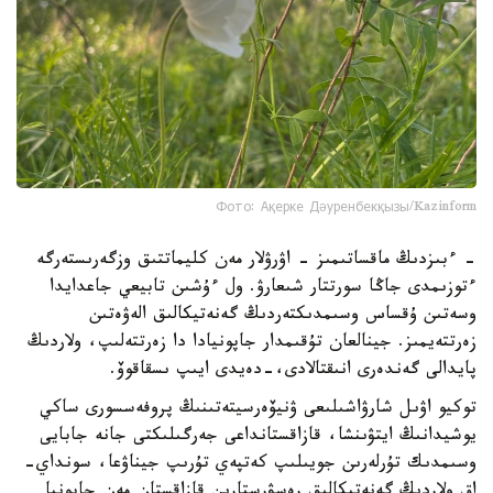
Фото: Ақерке Дәуренбекқызы/Kazinform
- ءبىزدىڭ ماقساتىمىز - اۋرۋلار مەن كليماتتىق وزگەرىستەرگە
ءتوزىمدى جاڭا سورتتار شىعارۋ. ول ءۇشىن تابيعي جاعدايدا
وسەتىن ۇقساس وسىمدىكتەردىڭ گەنەتيكالىق الەۋەتىن
زەرتتەيمىز. جينالعان تۇقىمدار جاپونيادا دا زەرتتەلىپ، ولاردىڭ
پايدالى گەندەرى انىقتالادى،-دەيدى ايىپ ىسقاقوۆ.
توكيو اۋىل شارۋاشىلىعى ۋنيۆەرسيتەتىنىڭ پروفەسسورى ساكي
يوشيدانىڭ ايتۋىنشا، قازاقستانداعى جەرگىلىكتى جانە جابايى
وسىمدىك تۇرلەرىن جويىلىپ كەتپەي تۇرىپ جيناۋعا، سونداي-
اق ولاردىڭ گەنەتيكالىق رەسۋرستارىن قازاقستان مەن جاپونيا