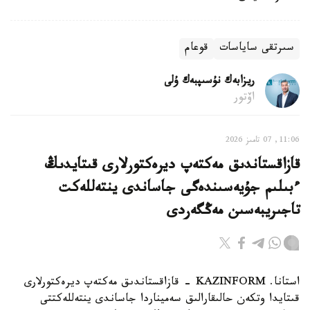
سىرتقى ساياسات
قوعام
ريزابەك نۇسىپبەك ۇلى
اۆتور
11:06, 07 تامىز 2026
قازاقستاندىق مەكتەپ ديرەكتورلارى قىتايدىڭ
ءبىلىم جۇيەسىندەگى جاساندى ينتەللەكت
تاجىريبەسىن مەڭگەردى
استانا. KAZINFORM - قازاقستاندىق مەكتەپ ديرەكتورلارى
قىتايدا وتكەن حالىقارالىق سەميناردا جاساندى ينتەللەكتتى