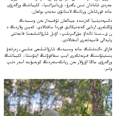
جەردى شامادان تىس يگەرۋ، ۋربانيزاتسيا، كليماتتىڭ وزگەرۋى
جانە قورشاعان ورتانىڭ لاستانۋى سەبەپ بولعان.
ەكسپەديتسيا كەزىندە جينالعان تۇقىمدار مەن وسىمدىك
ۇلگىلەرى ارنايى گەنەتيكالىق قوردا ساقتالادى. كەيىن ولاردىڭ د
ن ق-سىنا تالداۋ جۇرگىزىلىپ، اۋىل شارۋاشىلىعىنا قاجەتتى
پايدالى قاسيەتتەرى انىقتالادى.
قازاق ەگىنشىلىك جانە وسىمدىك شارۋاشىلىعى عىلىمي-زەرتتەۋ
ينستيتۋتىنىڭ قىزمەتكەرى ايىپ ىسقاقوۆتىڭ ايتۋىنشا، كليماتتىڭ
وزگەرۋى جاڭا اۋرۋلار مەن زيانكەستەردىڭ كوبەيۋىنە اسەر ەتىپ
وتىر.