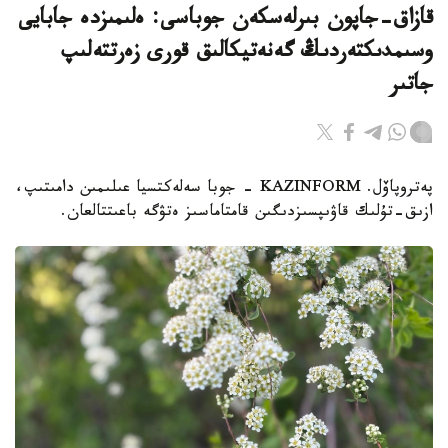
قازاق-جاپون بىرلەسكەن جوباسى: ەلىمىزدە جابايى
وسىمدىكتەردىڭ گەنەتيكالىق قورى زەرتتەلىپ
جاتىر
پەتروپاۆل. KAZINFORM - جوبا سەلەكتسيا عىلىمىن دامىتىپ،
ازىق-تۇلىك قاۋىپسىزدىگىن قامتاماسىز ەتۋگە باعىتتالعان.