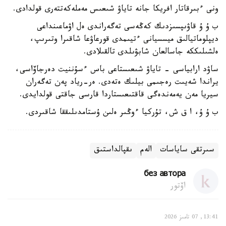
ونى ءبىرقاتار افريكا جانە تاياۋ شىعىس مەملەكەتتەرى قولدادى.
ب ۇ ۇ قاۋىپسىزدىك كەڭەسى تەگەراندى ەل اۋماعىنداعى
ديپلوماتيالىق ميسسيانى ءتيىمدى قورعاۋعا شاقىرا وتىرىپ،
ەلشىلىككە جاسالعان شابۋىلدى تالقىلادى.
ساۋد ارابياسى - تاياۋ شىعىستاعى باس ءسۇننيت دەرجاۆاسى،
يراندا شەيىت رەجىمى بيلىك ەتەدى. ەر-رياد پەن تەگەران
سيريا مەن يەمەندەگى قاقتىعىستاردا قارسى جاقتى قولدايدى.
ب ۇ ۇ، ا ق ش، تۇركيا ءوڭىر ەلىن ۇستامدىلىققا شاقىردى.
سىرتقى ساياسات
الەم
ىقپالداستىق
без автора
اۆتور
13:41, 07 تامىز 2026