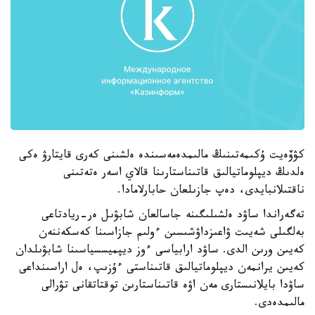
كۋۆەيت ۇكىمەتىنىڭ مالىمدەمەسىندە ەلشىنى كەرى قايتارۋ ەكى
ەلدىڭ ديپلوماتيالىق قاتىناستارىنا قالاي اسەر ەتەتىنى
ناقتىلانبايدى، دەپ جازىلعان حابارلامادا.
تەگەراندا ساۋد ەلشىلىگىنە جاسالعان شابۋىل ەر-ريادتاعى
بەلگىلى شەيىت ۋاعىزداۋشىسىن ءولىم جازاسىنا كەسكەننەن
كەيىن ورىن الدى. ساۋد ارابياسى ءوز ديپميسسياسىنا شابۋىلدان
كەيىن يرانمەن ديپلوماتيالىق قاتىناستى ءۇزىپ، ەل اراسىنداعى
ساۋدا بايلانىستارى مەن اۋە قاتىناستارىن توقتاتقانى تۋرالى
مالىمدەدى.