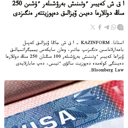
ا ق ش كەيبىر ءوتىنىش بەرۋشىلەر ءۇشىن 250
مىڭ دوللارعا دەيىن ۆيزالىق دەپوزيتتەر ەنگىزدى
استانا. KAZINFORM – ا ق ش جاڭا ۆيزالىق كەپىل
باعدارلاماسىن ەنگىزىپ جاتىر، وعان سايكەس يمميگراتسيالىق
ۆيزاعا كەيبىر ءوتىنىش بەرۋشىلەر 100 مىڭنان 250 مىڭ دوللارعا
دەيىنگى كولەمدە دەپوزيت سالۋى ءتيىس، دەپ حابارلايدى
Bloomberg Law.