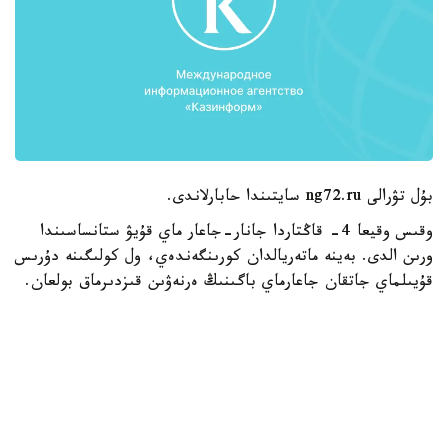
بۇل تۋرالى ng72.ru سايتىندا حابارلاندى.
وقىس وقيعا 4- قاڭتاردا جانار-جاعار ماي قۇيۋ ستانساسىندا
ورىن الدى. بەينە ماتەريالدان كورىنگەندەي، ول كولىگىنە دۇرىس
قۇيىلماي جاتقان جاعارماي باگىنىڭ ەرنەۋىن قىزدىرماق بولعان.