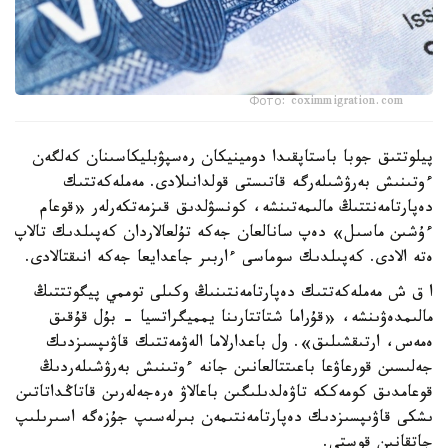
Фото: coximmigration.com
پيلوتتىق جوبا باستاپقىدا دومينيكان رەسپۋبليكاسىنان كەلگەن
ءوتىنىش بەرۋشىلەرگە قاتىستى قولدانىلادى. مەملەكەتتىك
دەپارتامەنتتىڭ مالىمەتىنشە، كونسۋلدىق قىزمەتكەرلەر «قوعام
ءۇشىن ماسىل» دەپ سانالعان جەكە تۇلعالاردان كەپىلدىك تالاپ
ەتە الادى. كەپىلدىك سوماسى ءاربىر جاعدايعا جەكە انىقتالادى.
ا ق ش مەملەكەتتىك دەپارتامەنتىنىڭ وكىلى توممي پيگوتتتىڭ
مالىمدەۋىنشە، «قۇراما شتاتتارىنا يمميگراتسيا - بۇل قۇقىق
ەمەس، ارتىقشىلىق». ول باعدارلاما الەۋمەتتىك قاۋىپسىزدىك
جەلىسىن قورعاۋعا باعىتتالعانىن جانە ءوتىنىش بەرۋشىلەردىڭ
قوعامدىق كومەككە تاۋەلدىلىگىن باعالاۋ ەرەجەلەرىن قاتاڭداتاتىن
ىشكى قاۋىپسىزدىك دەپارتامەنتىمەن بىرلەسىپ جۇزەگە اسىرىلىپ
جاتقانىن قوستى.