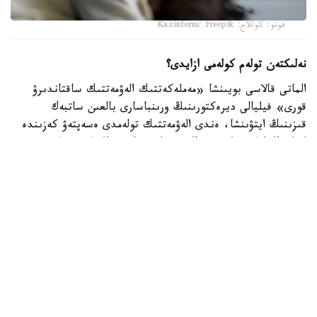
فوتو: كوللاج: Kazinform/ Freepik
نەلىكتەن تولەم كولەمى ازايدى؟
الماتى قالاسى بويىنشا «مەملەكەتتىك الەۋمەتتىك ساقتاندىرۋ
قورى» فيليالى ديرەكتورىنىڭ ورىنباسارى بالعىن ساتبەك
قىزىنىڭ ايتۋىنشا، ەندى الەۋمەتتىك تولەمدى ەسەپتەۋ كەزىندە
ايەلدىڭ ايلىق تابىسى ەڭ تومەنگى جالاقىنىڭ (ە ت ج) جەتى
ەسەلەنگەن مولشەرىنەن اسپايتىن كولەمدە عانا ەسەپكە الىنادى.
2026 -جىلى بۇل شەك 595 مىڭ تەڭگەنى قۇرايدى. ياعني،
ايەلدىڭ ناقتى جالاقىسى بۇدان جوعارى بولسا دا، تولەمدى
ەسەپتەۋ كەزىندە 595 مىڭ تەڭگەدەن اساتىن بولىگى
ەسكەرىلمەيدى.
بيىلعى جىلدىڭ العاشقى التى ايىندا جۇمىس ىستەيتىن ايەلدەرگە
جۇكتىلىك پەن بوسانۋعا بايلانىستى ورتا ەسەپپەن 1,4 ميلليون
تەڭگە تولەنگەن. وتكەن جىلدىڭ وسى كەزەڭىندە ورتاشا تولەم