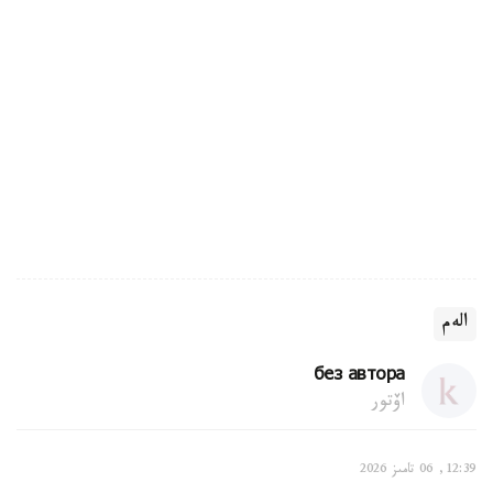
الەم
без автора
اۆتور
12:39, 06 تامىز 2026