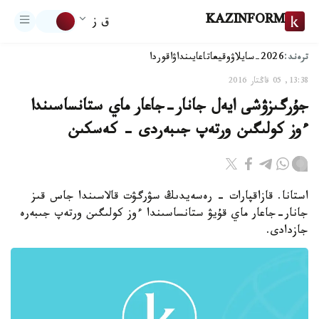
KAZINFORM
ق ز
ترەند:
2026-سايلاۋ
وقيعا
تاعايىنداۋ
اقوردا
13:38, 05 قاڭتار 2016
جۇرگىزۋشى ايەل جانار-جاعار ماي ستانساسىندا
ءوز كولىگىن ورتەپ جىبەردى - كەسكىن
استانا. قازاقپارات - رەسەيدىڭ سۋرگۋت قالاسىندا جاس قىز
جانار-جاعار ماي قۇيۋ ستانساسىندا ءوز كولىگىن ورتەپ جىبەرە
جازدادى.