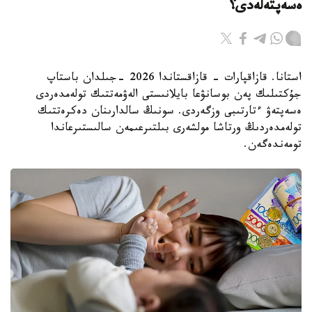
ەسەپتەلەدى؟
استانا. قازاقپارات - قازاقستاندا 2026 -جىلدان باستاپ
جۇكتىلىك پەن بوسانۋعا بايلانىستى الەۋمەتتىك تولەمدەردى
ەسەپتەۋ ءتارتىبى وزگەردى. سونىڭ سالدارىنان دەكرەتتىك
تولەمدەردىڭ ورتاشا مولشەرى بىلتىرعىمەن سالىستىرعاندا
تومەندەگەن.