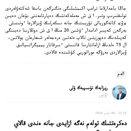
جاڭا باعدارلاما ترامپ اكىمشىلىگى ەنگىزگەن باسقا شەكتەۋلەردى
تولىقتىرىپ وتىر. ا ق ش مەملەكەتتىك دەپارتامەنتى بۇعان دەيىن
«ۆ» كاتەگوريالى تۋريستىك جانە ىسكەرلىك ۆيزالارعا ءوتىنىش
بەرگەن كەيبىر ادامدار ءۇشىن 20 مىڭ ا ق ش دوللارىنا دەيىنگى
كەپىلدىك دەپوزيتىن تالاپ ەتەتىن ەرەجەلەر شىعارعان بولاتىن،
ال 75 ەلدىڭ ازاماتتارىنا قاتىستى ءبىرقاتار يمميگراتسيالىق
ۆيزالاردى بەرۋگە موراتوريي كۇشىندە قالادى.
الەم
ريزابەك نۇسىپبەك ۇلى
اۆتور
12:10, 06 تامىز 2026
دەكرەتتىك تولەم نەگە ازايدى جانە ەندى قالاي