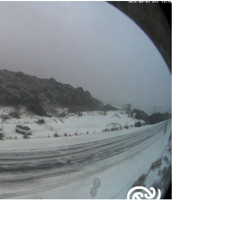
فوتو: جاڭا زەلانديا مەتەورولوگيالىق قىزمەتى / X جەلىسى