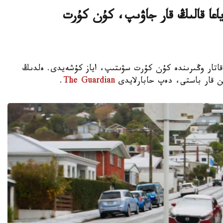
ياعا قالىڭ قار جاۋىپ، كۇن كۇرت
نديانىڭ ءبىرقاتار وڭىرىندە كۇن كۇرت سۋىتىپ، اياز كۇشەيدى. ەلدىڭ
ن قار باستى، دەپ حابارلايدى
The Guardian
.