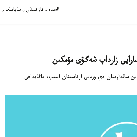
الەمدە
قازاقستان
ساياسات
ت
سارايى زارداپ شەگۋى مۇمكىن
اۋىن سالدارىنان دي وزەنى ارناسىنان اسىپ، ماڭايداعى