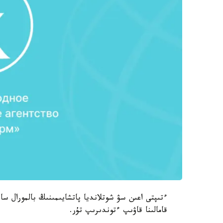
قامالىنا قاۋىپ ءتوندىرىپ تۇر.