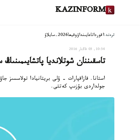
KAZINFORM
ترەند:
اقوردا
تاعايىنداۋ
وقيعا
2026-سايلاۋ
10:54, 05 قاڭتار 2016
تاسقىننان شوتلانديا پاتشايىمىنىڭ 
استانا. قازاقپارات - ۇلى بريتانيادا تولاسسىز ج
جولداردى بۇزىپ كەتتى.