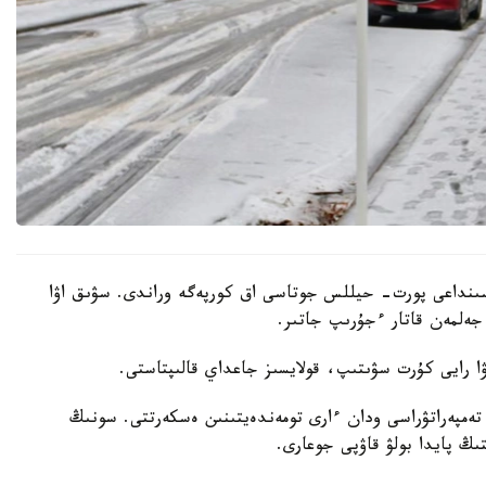
اسىنداعى پورت- حيللس جوتاسى اق كورپەگە وراندى. سۋىق اۋا
 جەلمەن قاتار ءجۇرىپ جاتىر.
ا رايى كۇرت سۋىتىپ، قولايسىز جاعداي قالىپتاستى.
ا تەمپەراتۋراسى ودان ءارى تومەندەيتىنىن ەسكەرتتى. سونىڭ
ىڭ پايدا بولۋ قاۋپى جوعارى.