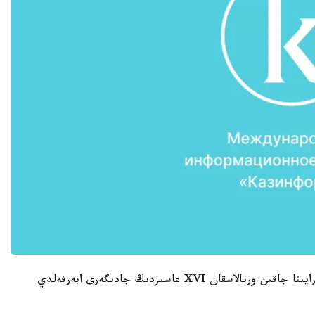
ءتىپتى اعىن سۋ شوتلانديا پاتشايىمىنىڭ بالمورال سارايىنا جاقىن ورنالاسقان XVI عاسىردىڭ جادىگەرى ابەرفەلدي