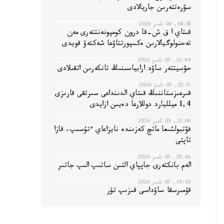
سۋرەتتەرىن جاريالادى
08:38, 06 تامىز 2026
قىتاي ا ق ش-قا درون كومپونەنتتەرى مەن
تەحنولوگيالارىن ەكسپورتتاۋعا شەكتەۋ قويدى
22:44, 05 تامىز 2026
حۋسيتتەر ساۋد ارابياسىنىڭ تانكەرىن اتقىلادى
22:31, 05 تامىز 2026
قىرعىزستاننىڭ قىتاي الدىنداعى سىرتقى قارىزى
1,4 ميلليارد دوللارعا دەيىن ازايدى
21:06, 05 تامىز 2026
فۋتبولشىعا ماتچ كەزىندە نايزاعاي ءتۇسىپ، قازا
تاپتى
20:46, 05 تامىز 2026
الەم بانكتەرى جاپپاي التىن ساتىپ الىپ جاتىر
19:10, 05 تامىز 2026
قۇمىرسقا ساۋداسى قىزىپ تۇر