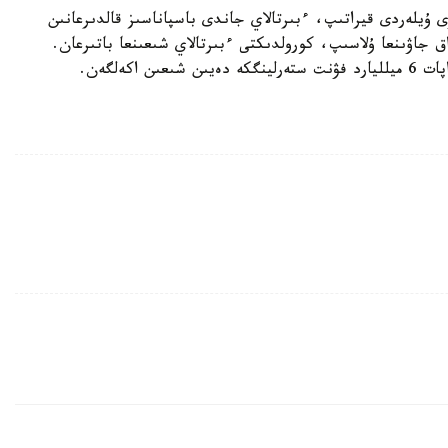
ۇيلەردى قيراتىپ، ءبىرتالاي جاندى باسپاناسىز قالدىرعانىن
 جاۋىنعا ۇلاسىپ، كورولدىكتى ءبىرتالاي شىعىنعا باتىرعان.
اكەلگەن.