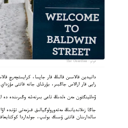
فوتو: The Guardian
دانيدين قالاسىن قالىڭ قار جاپسا، كرايستچەرچ قال
رايى قار ارالاس جاڭبىر، بۇرشاق جانە قاتتى مۇزداي
ۆەللينگتون مەن ەلدىڭ تاعى بىرنەشە وڭىرىندە دە اۋ
جاڭا زەلانديانىڭ مەتەورولوگيالىق قىزمەتى تۇندە اۋ
سالدارىنان قاتتى ۇسىك بولىپ، جولداردا كوكتايعاقت