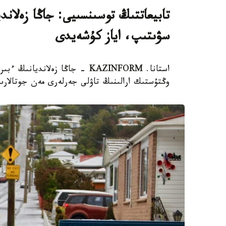
تابيعاتتىڭ توسىنسىيى: جاڭا زەلاند
سۋىتىپ، اياز كۇشەيدى
استانا. KAZINFORM - جاڭا زەلا
وڭتۇستىك ارالىنىڭ تاۋلى جەرلەرى مەن جوتالارى