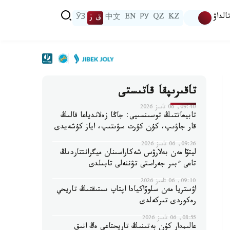
الداۋ
KZ
QZ
РУ
EN
中文
ق ز
ЎЗ
تاقىرىپقا قاتىستى
09:40, 06 تامىز 2026
تابيعاتتىڭ توسىنسىيى: جاڭا زەلاندياعا قالىڭ
قار جاۋىپ، كۇن كۇرت سۋىتىپ، اياز كۇشەيدى
09:26, 06 تامىز 2026
ليتۆا مەن بەلارۋس شەكاراسىنان ميگرانتتاردىڭ
تاعى ءبىر جەراستى تۋننەلى تابىلدى
09:10, 06 تامىز 2026
اۋستريا مەن سلوۆاكيادا اپتاپ ىستىقتىڭ تاريحي
رەكوردى تىركەلدى
08:55, 06 تامىز 2026
عالىمدار كۇن بەتىنىڭ تاريحتاعى ەڭ انىق