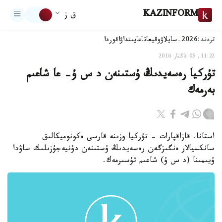
KAZINFORM
ق ز
ترەند:
2026-سايلاۋ
وقيعا
تاعايىنداۋ
اقوردا
11:22, 05 قاڭتار 2016
تۇركيا رەسەيدىڭ ۇستىنەن د س ۇ- عا شاعىم
بەرمەك
استانا. قازاقپارات - تۇركيا وزىنە قارسى ەكونوميكالىق
سانكسيالار ەنگىزگەن رەسەيدىڭ ۇستىنەن دۇنيەجۇزىلىك ساۋدا
ۇيىمىنا (د س ۇ) شاعىم تۇسىرمەك.