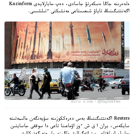
ەلدەرىنە جاڭا ەسكەرتۋ جاسادى، دەپ حابارلايدى Kazinform
اگەنتتىگىنىڭ تاياۋ شىعىستاعى مەنشىكتى ءتىلشىسى.
Фото: x.com / @EnglishFars
Reuters اگەنتتىگىنىڭ بەس دەرەككوزىنە سۇيەنگەن مالىمەتىنە
سايكەس، يران ا ق ش ءوز اۋماعىنا تاعى دا سوققى جاسايتىن