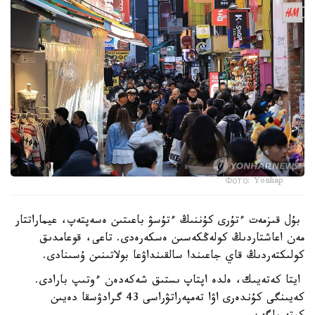
Фото: Yonhap
بۇل قىزمەت ءتۇرى كۇننىڭ ءتۇسۋ باعىتىن ەسەپتەپ، عيماراتتار
مەن اعاشتاردىڭ كولەڭكەسىن ەسكەرەدى. تاعى، قوعامدىق
كولىكتەردىڭ قاي جاعىندا سالقىنداۋعا بولاتىنىن ۇسىنادى.
ايتا كەتەيىك، ەلدە اپتاپ ىستىق شەكەدەن ءوتىپ بارادى.
كەيىنگى كۇندەرى اۋا تەمپەراتۋراسى 43 گرادۋسقا دەيىن