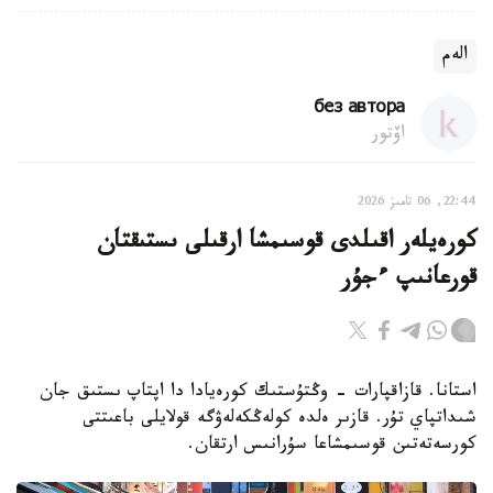
الەم
без автора
اۆتور
22:44, 06 تامىز 2026
كورەيلەر اقىلدى قوسىمشا ارقىلى ىستىقتان
قورعانىپ ءجۇر
استانا. قازاقپارات - وڭتۇستىك كورەيادا دا اپتاپ ىستىق جان
شىداتپاي تۇر. قازىر ەلدە كولەڭكەلەۋگە قولايلى باعىتتى
كورسەتەتىن قوسىمشاعا سۇرانىس ارتقان.