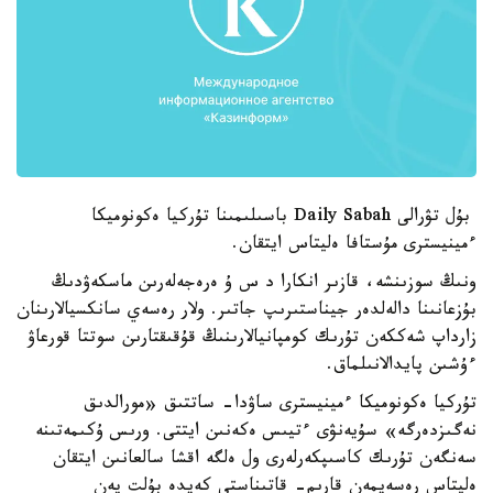
بۇل تۋرالى Daily Sabah باسىلىمىنا تۇركيا ەكونوميكا
ءمينيسترى مۇستافا ەليتاس ايتقان.
ونىڭ سوزىنشە، قازىر انكارا د س ۇ ەرەجەلەرىن ماسكەۋدىڭ
بۇزعانىنا دالەلدەر جيناستىرىپ جاتىر. ولار رەسەي سانكسيالارىنان
زارداپ شەككەن تۇرىك كومپانيالارىنىڭ قۇقىقتارىن سوتتا قورعاۋ
ءۇشىن پايدالانىلماق.
تۇركيا ەكونوميكا ءمينيسترى ساۋدا- ساتتىق «مورالدىق
نەگىزدەرگە» سۇيەنۋى ءتيىس ەكەنىن ايتتى. ورىس ۇكىمەتىنە
سەنگەن تۇرىك كاسىپكەرلەرى ول ەلگە اقشا سالعانىن ايتقان
ەليتاس رەسەيمەن قارىم- قاتىناستى كەيدە بۇلت پەن