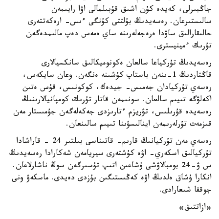
جاڭبىرلى، كەيدە كۇن اشىق قۇبىلمالى اۋا رايىمەن
سالىستىرعان. رەسەيدىڭ بۇلتتى كۇنگى ءىس- ارەكەتتەرى
حالىقارالىق ساۋدا ەرەجەلەرىنە ساي ەمەس دەپ مالىمدەگەن
تۇرىك ءمينيسترى.
رەسەيدىڭ تۇركياعا سالعان ەكونوميكالىق سانكسيالارى
قاڭتاردىڭ 1-ىنەن باستاپ كۇشىنە ەنگەن. وعان سايكەس،
رەسەي تۇركيادان جەمىس- جيدەك، كوكونىس، قۇس ەتىن
اكەلۋگە تىيىم سالعان. سونىمەن قاتار تۇرىك كومپانيالارىنىڭ
رەسەيدە قۇرىلىس، تۋريزم ءتارىزدى جەكەلەگەن جۇمىستار مەن
قىزمەت تۇرلەرىمەن اينالىسۋىنا تىيىم سالىنعان.
رەسەي مەن تۇركيانىڭ قارىم- قاتىناسى بىلتىر 24 - قاراشادا
تۇركيالىق اسكەري- اۋە كۇشتەرى سيريامەن شەكارادا رەسەيدىڭ
س ۋ-24 بومبالاۋشى ۇشاعىن اتىپ تۇسىرگەن سوڭ ناشارلاعان.
انكارا ۇشاق ەلدىڭ اۋە كەڭىستىگىن بۇزدى دەيدى. ماسكەۋ ونى
جوققا شىعارادى.
«ازاتتىق»