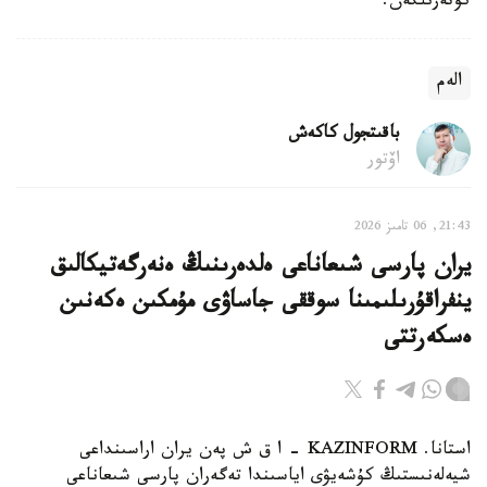
كوتەرىلگەن.
الەم
باقىتجول كاكەش
اۆتور
21:43, 06 تامىز 2026
يران پارسى شىعاناعى ەلدەرىنىڭ ەنەرگەتيكالىق
ينفراقۇرىلىمىنا سوققى جاساۋى مۇمكىن ەكەنىن
ەسكەرتتى
استانا. KAZINFORM - ا ق ش پەن يران اراسىنداعى
شيەلەنىستىڭ كۇشەيۋى اياسىندا تەگەران پارسى شىعاناعى