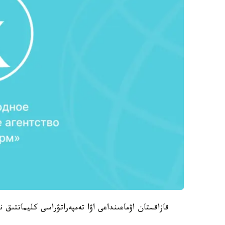
قازاقستان اۋماعىنداعى اۋا تەمپەراتۋراسى كليماتتىق نورمادان °8