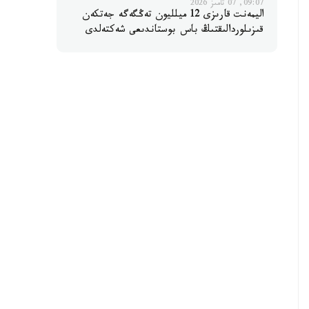
09:07, 07 تامىز 2026
اليمەنت قارىزى 12 ميلليون تەڭگەگە جەتكەن
قىزىلوردالىقتىڭ باس بوستاندىعى شەكتەلدى