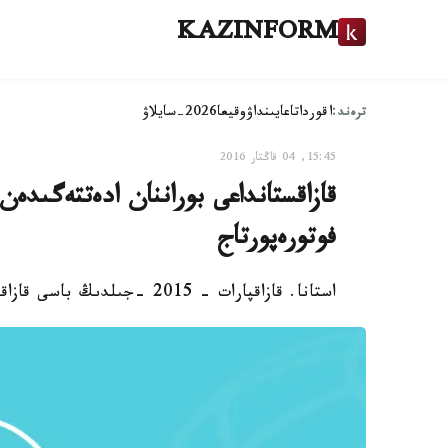
KAZINFORM
ترەند:
اقوردا
تاعايىنداۋ
وقيعا
2026-سايلاۋ
15:45, 04 قاڭتار 2016
قازاقستانداعى بوراننان ادەتتەگىدەن
فوتورەپورتاج
استانا. قازاقپارات - 2015 -جىلدىڭ باسى قازاقستاندىقتار ءۇشىن جىلى بولدى.