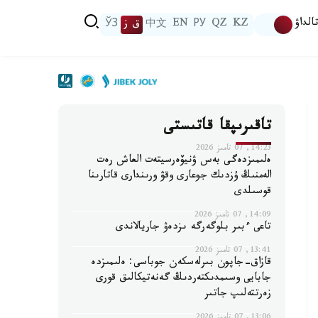
الداۋ
KZ
QZ
РУ
EN
中文
ق ز
ЎЗ
تاقىرىپقا قاتىستى
14:23, 07 تامىز 2026
ەلىمىزدەگى بەس ۋنيۆەرسيتەت العاش رەت
الەمنىڭ ۇزدىك جوعارى وقۋ ورىندارى قاتارىنا
قوسىلدى
14:09, 07 تامىز 2026
تاعى ءبىر بلوگەرگە ىزدەۋ جاريالاندى
13:41, 07 تامىز 2026
قازاق-جاپون بىرلەسكەن جوباسى: ەلىمىزدە
جابايى وسىمدىكتەردىڭ گەنەتيكالىق قورى
زەرتتەلىپ جاتىر