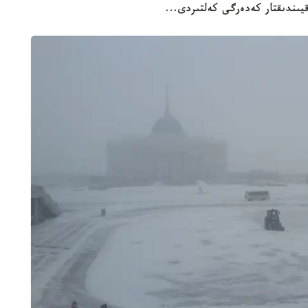
قيىندىقتار كەدەرگى كەلتىردى...