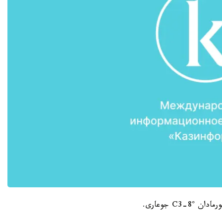
C3- جوعارى.