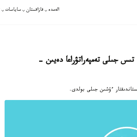
الەمدە
قازاقستان
ساياسات
ت
 تىس جىلى تەمپەراتۋراعا دەيىن -