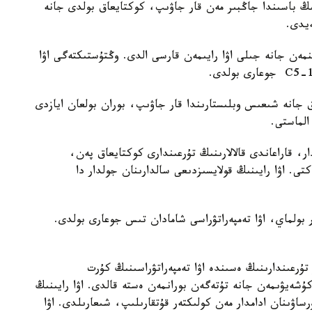
ىڭ باسىندا جاڭبىر مەن قار جاۋىپ، كوكتايعاق بولدى جانە
مەن جانە جىلى اۋا رايىمەن قارسى الدى. وڭتۇستىكتەگى اۋا
 جانە شىعىس وبلىستارىندا قار جاۋىپ، بوران بولعان ايازدى
الماستى.
ر، قاراعاندى قالالارىنىڭ تۇرعىندارى كوكتايعاق پەن،
ى. اۋا رايىنىڭ قولايسىزدىعى سالدارىنان جولدار دا
 بولماي، اۋا تەمپەراتۋراسى شامادان تىس جوعارى بولدى.
ۇرعىندارىنىڭ ەسىندە اۋا تەمپەراتۋراسىنىڭ كۇرت
شەيۋىمەن جانە تۇتەگەن بورانمەن ەستە قالدى. اۋا رايىنىڭ
رساۋىنان ادامدار مەن كولىكتەر قۇتقارىلىپ، شىعارىلدى. اۋا