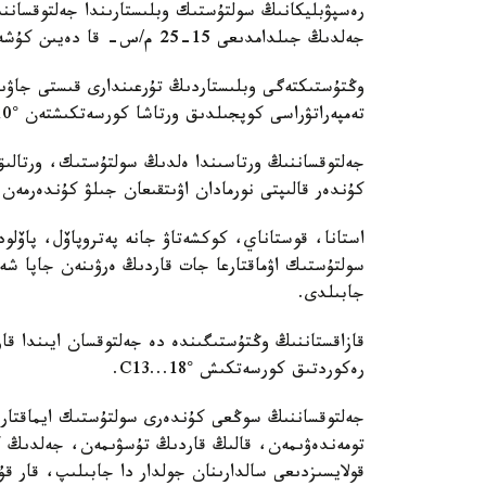
رەسپۋبليكانىڭ سولتۇستىك وبلىستارىندا جەلتوقسانن
جەلدىڭ جىلدامدىعى 15-25 م/س- قا دەيىن كۇشەيدى.
وڭتۇستىكتەگى وبلىستاردىڭ تۇرعىندارى قىستى جاۋىن
تەمپەراتۋراسى كوپجىلدىق ورتاشا كورسەتكىشتەن °C5-10 جوعارى بولدى.
جەلتوقساننىڭ ورتاسىندا ەلدىڭ سولتۇستىك، ورتالىق
كۇندەر قالىپتى نورمادان اۋىتقىعان جىلۋ كۇندەرمەن 
استانا، قوستاناي، كوكشەتاۋ جانە پەتروپاۆل، پاۆلودا
سولتۇستىك اۋماقتارعا جات قاردىڭ ەرۋىنەن جاپا شەكت
جابىلدى.
قازاقستاننىڭ وڭتۇستىگىندە دە جەلتوقسان ايىندا قار
رەكوردتىق كورسەتكىش °C13...18.
جەلتوقساننىڭ سوڭعى كۇندەرى سولتۇستىك ايماقتار ت
تومەندەۋىمەن، قالىڭ قاردىڭ تۇسۋىمەن، جەلدىڭ كۇ
قولايسىزدىعى سالدارىنان جولدار دا جابىلىپ، قار قۇ