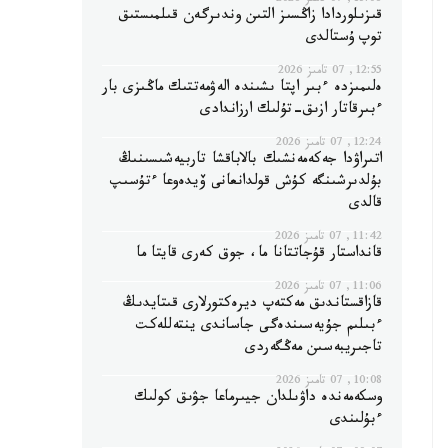
13:06, 07 تامىز 2026
قىزىلوردادا زاڭسىز التىن وندىرگەن قىلمىستىق
توپ ۇستالدى
12:55, 07 تامىز 2026
ەلىمىزدە ءبىر اپتا ىشىندە الەۋمەتتىك ماڭىزى بار
ءبىرقاتار ازىق-تۇلىك ارزاندادى
12:24, 07 تامىز 2026
اتىراۋدا جەكەمەنشىك بالاباقشا تاربيەشىسىنىڭ
بۇلدىرشىنگە كۇش قولدانعانى ۆيدەوعا ءتۇسىپ
قالدى
11:42, 07 تامىز 2026
قانداستار قۇجاتتانا ما، جوق كەرى قايتا ما
11:06, 07 تامىز 2026
قازاقستاندىق مەكتەپ ديرەكتورلارى قىتايدىڭ
ءبىلىم جۇيەسىندەگى جاساندى ينتەللەكت
تاجىريبەسىن مەڭگەردى
10:08, 07 تامىز 2026
وسكەمەندە داۋىلدان جيىرماعا جۋىق كولىك
ءبۇلىندى