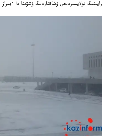
رايىنىڭ قولايسىزدىعى ۇشاقتاردىڭ ۇشۋىنا دا ءبىراز 