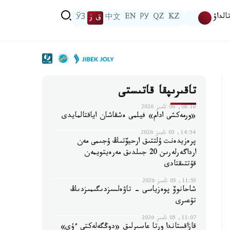
الداۋ
KZ
QZ
РУ
EN
中文
ق ز
ЎЗ
تاقىرىپقا قاتىستى
08:16, 06 تامىز 2026
«ورمەكشى ادام» فيلمى ەشقاشان اياقتالمايدى
14:54, 05 تامىز 2026
پرەزيدەنت ۇلتتىق ارحيۆتىڭ ۇجىمى مەن
ارداگەرلەرىن 20 جىلدىق مەرەيتويمەن
قۇتتىقتادى
11:55, 05 تامىز 2026
شاحانوۆ پوەزياسى - تاۋەلسىزدىگىمىزدىڭ
تۇعىرى
11:07, 05 تامىز 2026
قازاقستاندا ورتا عاسىرلىق «دوڭگەلەكتى ءۇي»