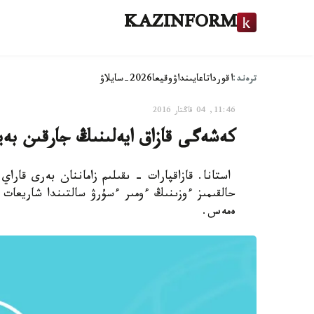
KAZINFORM
ترەند:
اقوردا
تاعايىنداۋ
وقيعا
2026-سايلاۋ
11:46, 04 قاڭتار 2016
كەشەگى قازاق ايەلىنىڭ جارقىن بەي
استانا. قازاقپارات - ىقىلىم زاماننان بەرى قارا
حالقىمىز ءوزىنىڭ ءومىر ءسۇرۋ سالتىندا شاريعات 
ەمەس.