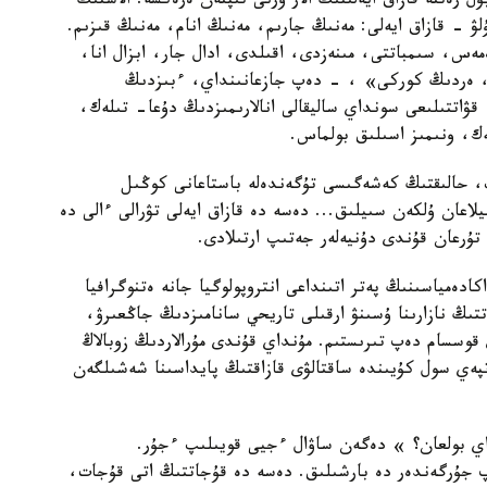
ۇل رەتتە قازاق ايەلىنىڭ الار ورنى تىپتەن ەرەكشە. الاشتىڭ
ۋ - قازاق ايەلى: مەنىڭ جارىم، مەنىڭ انام، مەنىڭ قىزىم.
ەمەس، سىمباتتى، مىنەزدى، اقىلدى، ادال جار، ابزال انا،
نى، ەردىڭ كوركى» ، - دەپ جازعانىنداي، ءبىزدىڭ
ۋاتتىلىعى سونداي ساليقالى انالارىمىزدىڭ دۇعا- تىلەك،
ك، ونىمىز اسىلىق بولماس.
ىپ، حالىقتىڭ كەشەگىسى تۇگەندەلە باستاعانى كوڭىل
يلاعان ۇلكەن سىيلىق... دەسە دە قازاق ايەلى تۋرالى ءالى دە
 تۇرعان قۇندى دۇنيەلەر جەتىپ ارتىلادى.
ەمياسىنىڭ پەتر اتىنداعى انتروپولوگيا جانە ەتنوگرافيا
تتىڭ نازارىنا ۇسىنۋ ارقىلى تاريحي سانامىزدىڭ جاڭعىرۋ،
 قوسسام دەپ تىرىستىم. مۇنداي قۇندى مۇرالاردىڭ زوبالاڭ
پەي سول كۇيىندە ساقتالۋى قازاقتىڭ پايداسىنا شەشىلگەن
نداي بولعان؟ » دەگەن ساۋال ءجيى قويىلىپ ءجۇر.
ساپ جۇرگەندەر دە بارشىلىق. دەسە دە قۇجاتتىڭ اتى قۇجات،