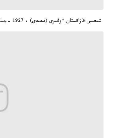
شىعىس قازاقستان ءوڭىرى (سەمەي) ، 1927 -جىلى تۇسىرىلگەن سۋرەتتەر: