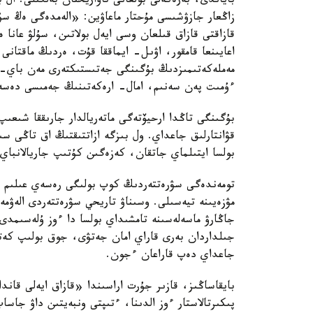
باياندى، بەرەكەلى بولعانى تاۋاريحتان بەلگىلى. ال ب
زاڭعار جازۋشىسى مۇحتار ماعاۋين: «الەمدەگى ەڭ سۇل
قازاقتى قازاق قىلعان وسى ايەل بولاتىن، سۇلۋ عانا 
اعايىنعا قامقور، اۋىل- ايماققا قۇت، ەردىڭ ماقتا
مەملەكەتىمىزدىڭ بۇگىنگى جەتىستىكتەرى مەن باي- ق
ءۇمىت پەن سەنىم، امال- ارەكەتىنىڭ جەمىسى دەسە
بۇگىنگى تاڭدا ارحيۆتەگى ماتەريالدار جارىققا شىع
قۋانتارلىق جاعداي. ول بىزگە ازاتتىقتىڭ اق تاڭى سى
بولسا ايتىلماي جاتقان، كەزەگىن كۇتىپ جاريالانباي
تومەندەگى سۋرەتتەردىڭ كوپ بولىگى رەسەي عىلىم اكاد
مۋزەيىنە تيەسىلى. وسىناۋ تاريحي سۋرەتتەردى الەۋمە
جاڭارۋ ماسەلەسىنە تامشىداي بولسا دا ءوز ۇلەسىمدى
جىلداردان بەرى قاراي امان جەتۋى، جوق بولىپ كەت
جاعداي دەپ قاراعان ءجون.
بايقاساڭىز، قازىر جۇرت اراسىندا «قازاق ايەلى قا
پىكىرتالاستار ءوز الدىنا، ءتىپتى ونبەيتىن داۋ جا