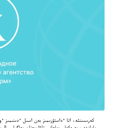
كەرىسىنشە، اتا ءداستۇرىمىز بەن اسىل ءدىنىمىز ءوز