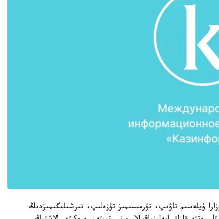
ارا ۇيلەسىم تاۋىپ، تۇرمىسىمىز تۇزەلىپ، تىرشىلىگىمىزدىڭ