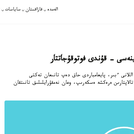
الەمدە
قازاقستان
ساياسات
ت
نەسى - قۇندى فوتوقۇجاتتار
ي اللانى ءبىر، پايعامباردى حاق دەپ تانىعان تەكتى
تالاپتارىن ەرەكشە ەسكەرىپ، وعان نەمقۇرايلىلىق تانىتقان