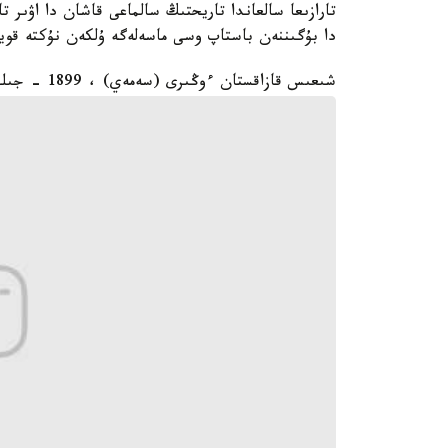
تارازىعا سالعاندا تاريحتىڭ سالماعى قاشان دا اۋىر 
دا بۇگىننەن باستاپ وسى ماسەلەگە ۇلكەن نۇكتە قوي
شىعىس قازاقستان ءوڭىرى (سەمەي) ، 1899 - جىلى تۇسىرىلگەن سۋرەتتەر: