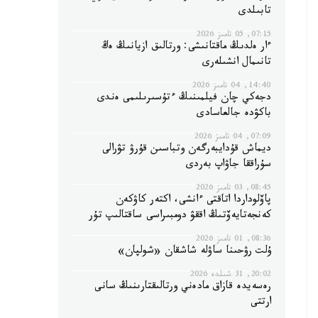
تابىلدى
07:15, 05 تامىز 2026
ءار ەلدىڭ ماقتانىشى: ورتالىق ازيانىڭ ەڭ
تانىمال انشىلەرى
14:40, 04 تامىز 2026
دجەكي چان فيلمىنىڭ ءتۇسىرىلىمى ەندى
باكۋدە جالعاسادى
07:09, 04 تامىز 2026
ديماش قۇدايبەرگەن وتباسىن قۇرۋ تۋرالى
سۇراققا جاۋاپ بەردى
08:45, 03 تامىز 2026
پاۆلوداردا اتاقتى ءانشى، اكتەر كاۋكەن
كەنجەتايەۆتىڭ اققۋ دومبىراسى ساقتالىپ تۇر
08:36, 01 تامىز 2026
ۇلت رۋحىنا ساۋلە شاشقان «شولپان»
20:02, 31 شىلدە 2026
رەسەيدە قازاق مادەني ورتالىقتارىنىڭ سانى
ارتتى