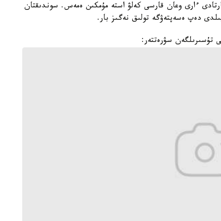
تارتادى ءارى وعان قارسى كەلۋ استە مۇمكىن ەمەس. سوندىقتان
ىلدى دەپ ەسەپتەۋگە تولىق نەگىز بار.