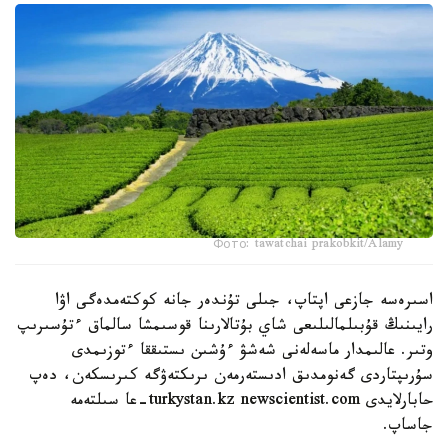
Фото: tawatchai prakobkit/Alamy
اسىرەسە جازعى اپتاپ، جىلى تۇندەر جانە كوكتەمدەگى اۋا
رايىنىڭ قۇبىلمالىلىعى شاي بۇتالارىنا قوسىمشا سالماق ءتۇسىرىپ
وتىر. عالىمدار ماسەلەنى شەشۋ ءۇشىن ىستىققا ءتوزىمدى
سۇرىپتاردى گەنومدىق ادىستەرمەن ىرىكتەۋگە كىرىسكەن، دەپ
حابارلايدى turkystan.kz newscientist.com-عا سىلتەمە
جاساپ.