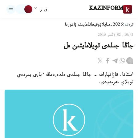
KAZINFORM
ق ز
ترەند:
2026-سايلاۋ
وقيعا
تاعايىنداۋ
اقوردا
10:45, 02 قاڭتار 2016
جاڭا جىلدى تويلامايتىن ەل
استانا. قازاقپارات - جاڭا جىلدى ەلدەردىڭ ءبارى بىردەي
تويلاي بەرمەيدى.