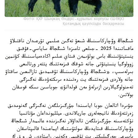
Фото: ҚХР Шыңжаң Өндіріс-құрылыс корпусы (ШӨҚК)
Қоғамдық қауіпсіздік басқармасы
شىڭجاڭ وۆچاركاسىنىڭ شىعۋ تەگىن عىلىمي تۇرعىدان ناقتىلاۋ
ماقساتىندا 2025 -جىلعى تامىزدا شىڭجاڭ ساياسي-قۇقىق
ينستيتۋتىنىڭ باس بولۋىمەن قىتاي عىلىم اكادەمياسىنىڭ كۋنمين
زوولوگيا ينستيتۋتى جانە شوقك قىزمەتتىك يتتەر ورتالىعى
بىرلەسىپ، «شىڭجاڭ وۆچاركاسىنىڭ تۇقىمدىق تازالىعىن ساقتاۋ
جانە ولاردى قىزمەتتىك يت رەتىندە ىرىكتەۋدىڭ نەگىزگى
تەحنولوگيالارىن ازىرلەۋ مەن قولدانۋ» جوباسىن ىسكە قوسقان
بولاتىن.
جۋىردا اتالعان جوبا اياسىندا جۇرگىزىلگەن نەگىزگى گەنومدىق
زەرتتەۋدىڭ ناتيجەلەرى جاريالاندى. ميلليونداعان مۋتاتسيا
نۇكتەسىنە جۇرگىزىلگەن تالداۋلار نەگىزىندە عالىمدار شىڭجاڭ
وۆچاركاسىنىڭ قىتايدىڭ سولتۇستىك ايماعىندا قالىپتاسقان
بايىرعى جەرگىلىكتى يت تۇقىمى ەكەنىن راستادى. ش و ق ك