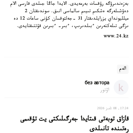
بەزەندىرۋگە رۇقسات بەرمەيدى. الايدا جاڭا جىلدى قارسى الام
دەۋشىلەرگە ەشكىم تىيىم سالماسى انىق. سوندىقتان 2
ميلليونداي يزرايلدىقتار 31 -جەلتوقسان كۇنى ساعات 12 دە
ىزگى تىلەكتەرىن ءبىلدىرىپ، ءبىر- ءبىرىن قۇتتىقتايدى.
www.24.kz
الەم
без автора
اۆتور
17:24, 08 تامىز 2026
قازاق توبەتى قىتايدا جەرگىلىكتى يت تۇقىمى
رەتىندە تانىلدى