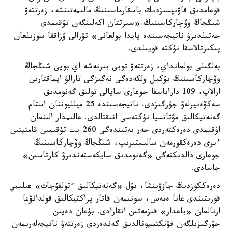
قوعامدىق قاۋىپسىزدىك باسقارماسىنىڭ مالىمەتىنشە، زەرتتەۋ
شىڭجاڭ وۆچاركاسىنىڭ «سىرتتان اكەلىنگەن تۇقىمدى
جەتىلدىرۋ ناتيجەسىندە پايدا بولعانى» تۋرالى ۇزاققا سوزىلعان
پىكىرتالاسقا نۇكتە قويىلدى.
بەلگىلى بولعانداي، زەرتتەۋ توبى بىرنەشە اي بويى شىڭجاڭ
وۆچاركاسىنىڭ بۇكىل ولكەدەگى نەگىزگى تارالۋ ايماقتارىن
ارالاپ، 109 داراباسقا جوعارى ساپالى تولىق گەنومدىق
سەكۆەنيرلەۋ جۇرگىزدى. ناتيجەسىندە 25 ميلليوننان استام
گەنەتيكالىق مۋتاتسيا نۇكتەسى انىقتالدى. عالىمدار الىنعان
اۋقىمدى دەرەكتەردى جەر بەتىندەگى 260 يت تۇقىمىن قامتيتىن
ءىرى دەرەكقورمەن سالىستىرىپ، شىڭجاڭ وۆچاركاسىنىڭ
جوعارى دالدىكتەگى «گەنومدىق سايكەستەندىرۋ كارتاسىن»
جاسادى.
دەرەككوزدىڭ جازۋىنشا، بۇل «گەنەتيكالىق ءتولقۇجات» عىلىمي
قورىتىندى عانا ەمەس، سونىمەن قاتار پراكتيكالىق قولدانۋعا
ارنالعان «باعدار» قىزمەتىن اتقارادى. بۇعان دەيىن
جۇرگىزىلگەن فۋنكتسيونالدىق گەندەردى زەرتتەۋ ناتيجەلەرىمەن