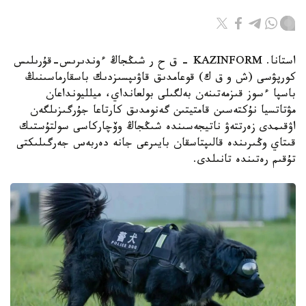
استانا. KAZINFORM – ق ح ر شىڭجاڭ ءوندىرىس-قۇرىلىس
كورپۋسى (ش و ق ك) قوعامدىق قاۋىپسىزدىك باسقارماسىنىڭ
باسپا ءسوز قىزمەتىنەن بەلگىلى بولعانداي، ميلليونداعان
مۋتاتسيا نۇكتەسىن قامتيتىن گەنومدىق كارتاعا جۇرگىزىلگەن
اۋقىمدى زەرتتەۋ ناتيجەسىندە شىڭجاڭ وۆچاركاسى سولتۇستىك
قىتاي وڭىرىندە قالىپتاسقان بايىرعى جانە دەربەس جەرگىلىكتى
تۇقىم رەتىندە تانىلدى.