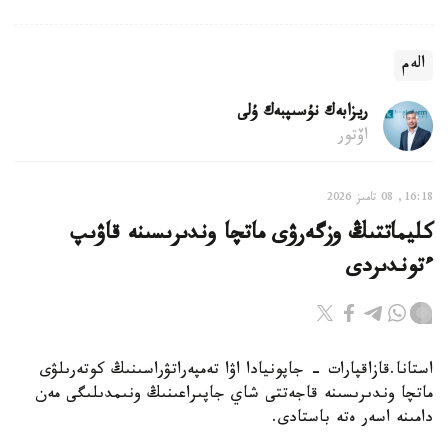
الەم
ريزابەك نۇسىپبەك ۇلى
اۆتور
16:18, 08 تامىز 2026
كليماتتىڭ وزگەرۋى ماتچا وندىرىسىنە قاۋىپ
ءتوندىردى
استانا.قازاقپارات - جاپونيادا اۋا تەمپەراتۋراسىنىڭ كوتەرىلۋى
ماتچا وندىرىسىنە قاجەتتى شاي جاپىراعىنىڭ ونىمدىلىگى مەن
دامىنە اسەر ەتە باستادى.