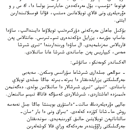
فوتوعا ءتۇسىپ، بۇل مەرەكەدەن حابارسىز بولسا دا، ك س ر و
ەۆرەيلەرى ونى قالاي تويلاعانىن ەستىپ، قۋانا قوسىلاتىندارىن
ايتتى.
بۇكىل جاھان مەرەكەنى دۇركىرەتىپ تويلاۋعا دايىندالىپ، ساۋدا
جاساپ جۇرسە، يزرايل دۇكەندەرى تىم-تىرىس. جانتالاس پەن
قاربالاس سەزىلمەيدى. ال ساۋدا ورىندارىندا ءتىرى شىرشا
ەمەس، كيپاريس پەن جاساندى شىرشا عانا ساتىلادى.
الەكساندر كومەنكو، ساتۋشى:
- سوڭعى جىلدارى شىرشاعا سۇرانىس وسكەن. سەبەبى
جەرگىلىكتى يزرايلدىقتار دا بىرتە-بىرتە جاڭا جىلدى تويلاي
باستادى. ءتىپتى ءتىرى شىرشالار دا ساتىلاتىن بولدى. دەگەنمەن
ەلىمىزدە اعاشتاردى، شىرشالاردى كەسۋگە قاتاڭ تىيىم سالىنعان.
جالپى ەۆرەيلەردىڭ سالت-ءداستۇرى بويىنشا جاڭا جىل نەمەسە
روش حا-شانا كۇزدە كەلەدى. ءبىراق ونى دا بار ءسان-
سالتاناتپەن تويلايتىن حالىق كورىنبەيدى. سوندىقتان
جەرگىلىكتى راۆۆيندەر مەرەكەگە وراي قالا كوشەلەرىن