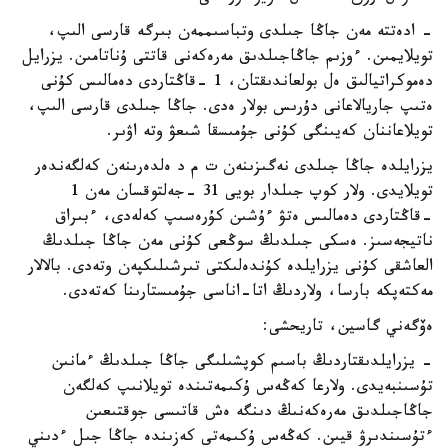
- ادەتتە مەن جاڭا جىلدى وتباسىممەن بىرگە قارسى الىپ،
تويلايمىن. ءوزىم جاڭاجىلدىق مەرەكەنى قاتتى ۇناتامىن. يزرايل
دەموكراتيالىق ەل بولعاندىقتان، 1 -قاڭتاردى دەمالىس كۇنى
ەتىپ جاريالاعانى دۇرىس بولار ەدى. جاڭا جىلدى قارسى الىپ،
تويلاعاننان كەيىنگى كۇنى جۇمىسقا شىعۋ وتە اۋىر.
يزرايلدە جاڭا جىلدى نەگىزىنەن ت م د ەلدەرىنەن كەلگەندەر
تويلايدى. ولار كوپ جىلدار بويى 31 -جەلتوقسان مەن 1
-قاڭتاردى دەمالىس ەتۋ ءۇشىن كۇرەسىپ كەلەدى، ءبىراق
ناتيجەسىز. ەسكى جىلدىڭ سوڭعى كۇنى مەن جاڭا جىلدىڭ
العاشقى كۇنى يزرايلدە كۇندەلىكتى تىرشىلىكپەن وتەدى. بالالار
مەكتەپكە بارسا، ولاردىڭ اتا-اناسى جۇمىستارىنا كەتەدى.
ەۆگەني گاسين، تاريحشى:
- يزرايلدىقتاردىڭ باسىم كوپشىلىگى جاڭا جىلدىڭ ءمانىن
تۇسىنبەيدى. ولارعا كەڭەس ۇكىمەتىندە تويلانىپ كەلگەن
جاڭاجىلدىق مەرەكەنىڭ دىنگە ەش قاتىسى جوقتىعىن
ءتۇسىندىرۋ قيىن. كەڭەس ۇكىمەتى كەزىندە جاڭا جىل ءدىني