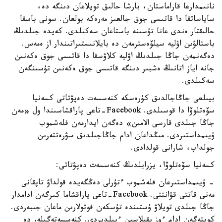
نانىمدارعا قاراماستان، بارشا حالىق تويلاعان دىنگە دە،
ساياساتقا دا قاتىسى جوق جالعىز مەرەكە بولعان. سونى باسقا
حالىقتار ەندى عانا تۇسىنە باستاعان سەكىلدى. كەيدە جىلدىڭ
باستالۋىن اۋليە سيلۆەسترمەن دە بايلانىستىراتىندار از ەمەس.
دەگەنمەن جاڭا جىلدىڭ اۋليە كلاۋسقا دا قاتىسى جوق ەكەنىن
جانە اياز اتانىڭ ەشبىر دىنگە قاتىسى جوق ەكەنىن تۇسىنگەن
سەكىلدى.
بيىلعى جاڭاجالدىق كۇرەسكە كنەسسەت دەپۋتاتى كسەنيا
سۆەتلوۆا دا قوسىلدى. Facebook-تاعى پاراقشاسىندا ول «مەن
جاڭا جىلدى قارسى الامىن» دەگەن ايدارمەن فلەشموب
ۇيىمداستىردى. مىڭداعان ادام جاڭاجىلدىق سۋرەتتەرىن
جولداپ، شارانى قولدادى.
كسەنيا سۆەتلوۆا، يزرايلدىڭ كنەسسەت دەپۋتاتى:
- ۇيىمداستىرعان فلەشموب ءتۇرلى دەڭگەيدە قولداۋ تاپقانى
مەنى قاتتى قۋانتتى. Facebook-تاعى پاراقشاما كىرگەن ادامدار
جاڭا جىلدى تويلاۋ ۇستىندە تۇسكەن فوتولارىن ماعان جىبەردى.
كوپتەگەن ادام ءوز ىقىلاسىن ءبىلدىردى. كنەسسەتەگىلەر دە