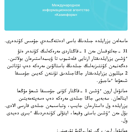
ماسەلەن يزرايلدە جىلدىڭ باسى ادەتتەگىدەي جۇمىس كۇندەرى.
31 -جەلتوقسان مەن 1 -قاڭتاردى مەرەكەلىك كۇندەر ەتۋ
ءۇشىن يزرايلدىقتار ارنايى فلەشموب تا ۇيىمداستىرعان بولاتىن.
دەگەنمەن كۇنتىزبەلىك جىلدىڭ باستالۋىن مەرەكە دەپ تۇتاتىن
2 ميلليون يزرايلدىقتار جاڭاجىلدىق تۇننەن كەيىن جۇمىسقا
شىعۋعا ءماجبۇر.
ەمانۋەل ارون ءۇشىن 1 -قاڭتار كۇنى جۇمىسقا شىعۋ مۇڭعا
اينالعان. سەبەبى جاڭا جىلدى مەرەكە دەپ ەسەپتەمەيتىن
يزرايلدە ول داستارحان جايىپ، وتباسىمەن جىلدى قارسى الادى.
بۇل مەن ءۇشىن باستى وقيعا، ايتۋلى كۇندەردىڭ ءبىرى دەيدى
ول.
ەمانۋەل ارون، گ. تەل-اۆيۆ تۇرعىنى: