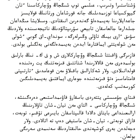
ۇشتاستىرا وتىرىپ، عىلىمي توپ شىڭجاڭ وۆچاركاسىنا ءتان
گيپوكسياعا توزىمدىلىك جانە قورشاعان ورتانىڭ قولايسىز
جاعدايلارىنا بەيىمدەلۋ گەندەرىن انىقتادى. وسىلايشا مىڭداعان
جىلدارعا جالعاسقان تابيعي سۇرىپتالۋدىڭ ناتيجەسىندە ولاردىڭ
سۋىق ءارى بيىك تاۋلى وڭىرلەرگە، سونداي-اق گوبي ءشولى
مەن شولەيتتى ايماقتارعا ابدەن بەيىمدەلگەنى بەلگىلى بولدى.
قازىرگى ۋاقىتتا شىڭجاڭ وۆچاركالارى ش و ق ك- نىڭ بارلىق
بولىمدەرى مەن قالالارىندا شتاتتىق قىزمەتتىك يت رەتىندە
قولدانىلادى. ولار شەكارالىق باقىلاۋ مەن قوعامدىق ءتارتىپتى
قامتاماسىز ەتۋ قىزمەتىندە جوعارى ايماقتىق بەيىمدىلىگىن
كورسەتىپ كەلەدى.
قىتاي جۇمىسشى يتتەردى باسقارۋ قاۋىمداستىعى دەرەگىنشە،
شىڭجاڭ وۆچاركاسى - التاي مەن تيان-شان تاۋلارىنىڭ
ارالىعىنداعى بايتاق دالادا قالىپتاسقان بايىرعى تۇقىم، توبەت،
قازاق توبەتى، تيان-شان ماستيفى دەپ تە اتالادى. ولار
ەجەلدەن بەرى كوشپەندى حالىقتاردىڭ سەنىمدى سەرىگى
بولعان.