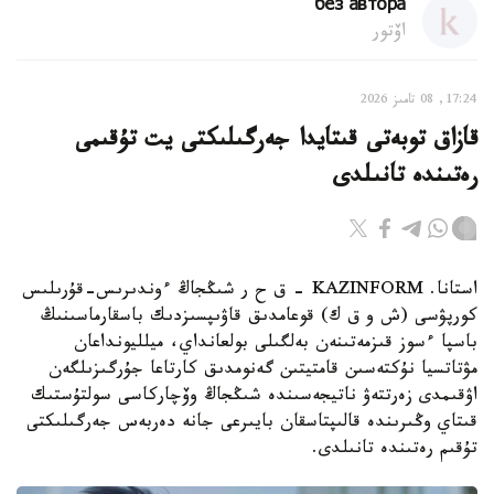
без автора
اۆتور
17:24, 08 تامىز 2026
قازاق توبەتى قىتايدا جەرگىلىكتى يت تۇقىمى
رەتىندە تانىلدى
استانا. KAZINFORM – ق ح ر شىڭجاڭ ءوندىرىس-قۇرىلىس
كورپۋسى (ش و ق ك) قوعامدىق قاۋىپسىزدىك باسقارماسىنىڭ
باسپا ءسوز قىزمەتىنەن بەلگىلى بولعانداي، ميلليونداعان
مۋتاتسيا نۇكتەسىن قامتيتىن گەنومدىق كارتاعا جۇرگىزىلگەن
اۋقىمدى زەرتتەۋ ناتيجەسىندە شىڭجاڭ وۆچاركاسى سولتۇستىك
قىتاي وڭىرىندە قالىپتاسقان بايىرعى جانە دەربەس جەرگىلىكتى
تۇقىم رەتىندە تانىلدى.