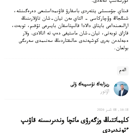
كورسەتىپ كەلەدى.
قىتاي جۇمىسشى يتتەردى باسقارۋ قاۋىمداستىعى دەرەگىنشە،
شىڭجاڭ وۆچاركاسى - التاي مەن تيان-شان تاۋلارىنىڭ
ارالىعىنداعى بايتاق دالادا قالىپتاسقان بايىرعى تۇقىم، توبەت،
قازاق توبەتى، تيان-شان ماستيفى دەپ تە اتالادى. ولار
ەجەلدەن بەرى كوشپەندى حالىقتاردىڭ سەنىمدى سەرىگى
بولعان.
الەم
ريزابەك نۇسىپبەك ۇلى
اۆتور
16:18, 08 تامىز 2026
كليماتتىڭ وزگەرۋى ماتچا وندىرىسىنە قاۋىپ
ءتوندىردى