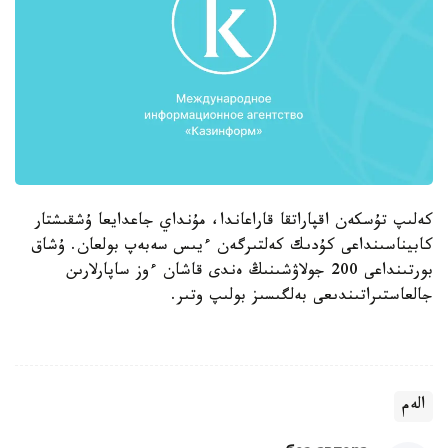
كەلىپ تۇسكەن اقپاراتقا قاراعاندا، مۇنداي جاعدايعا ۇشقىشتار
كابيناسىنداعى كۇدىك كەلتىرگەن ءيىس سەبەپ بولعان. ۇشاق
بورتىنداعى 200 جولاۋشىنىڭ ەندى قاشان ءوز ساپارلارىن
جالعاستىراتىندىعى بەلگىسىز بولىپ وتىر.
الەم