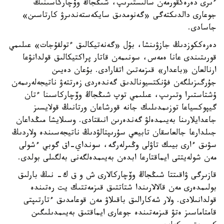
ءىرى دەرەكقورمەن سالىستىرىپ، شىڭجاڭ وۆچاركاسىنىڭ
جوعارى دالدىكتەگى «گەنومدىق سايكەستەندىرۋ كارتاسىن»
جاسادى.
دەرەككوزدىڭ جازۋىنشا، بۇل «گەنەتيكالىق ءتولقۇجات» عىلىمي
قورىتىندى عانا ەمەس، سونىمەن قاتار پراكتيكالىق قولدانۋعا
ارنالعان «باعدار» قىزمەتىن اتقارادى. بۇعان دەيىن
جۇرگىزىلگەن فۋنكتسيونالدىق گەندەردى زەرتتەۋ ناتيجەلەرىمەن
ۇشتاستىرا وتىرىپ، عىلىمي توپ شىڭجاڭ وۆچاركاسىنا ءتان
گيپوكسياعا توزىمدىلىك جانە قورشاعان ورتانىڭ قولايسىز
جاعدايلارىنا بەيىمدەلۋ گەندەرىن انىقتادى. وسىلايشا مىڭداعان
جىلدارعا جالعاسقان تابيعي سۇرىپتالۋدىڭ ناتيجەسىندە ولاردىڭ
سۋىق ءارى بيىك تاۋلى وڭىرلەرگە، سونداي-اق گوبي ءشولى
مەن شولەيتتى ايماقتارعا ابدەن بەيىمدەلگەنى بەلگىلى بولدى.
قازىرگى ۋاقىتتا شىڭجاڭ وۆچاركالارى ش و ق ك- نىڭ بارلىق
بولىمدەرى مەن قالالارىندا شتاتتىق قىزمەتتىك يت رەتىندە
قولدانىلادى. ولار شەكارالىق باقىلاۋ مەن قوعامدىق ءتارتىپتى
قامتاماسىز ەتۋ قىزمەتىندە جوعارى ايماقتىق بەيىمدىلىگىن