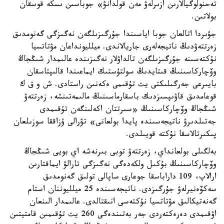
تەحنولوگيالارىن ازىرلەۋ مەن قولدانۋ» جوباسىن ىسكە قوسقان
بولاتىن.
جۋىردا اتالعان جوبا اياسىندا جۇرگىزىلگەن نەگىزگى گەنومدىق
زەرتتەۋدىڭ ناتيجەلەرى جاريالاندى. ميلليونداعان مۋتاتسيا
نۇكتەسىنە جۇرگىزىلگەن تالداۋلار نەگىزىندە عالىمدار شىڭجاڭ
وۆچاركاسىنىڭ قىتايدىڭ سولتۇستىك ايماعىندا قالىپتاسقان
بايىرعى جەرگىلىكتى يت تۇقىمى ەكەنىن راستادى. ش و ق ك
قوعامدىق قاۋىپسىزدىك باسقارماسىنىڭ مالىمەتىنشە، زەرتتەۋ
شىڭجاڭ وۆچاركاسىنىڭ «سىرتتان اكەلىنگەن تۇقىمدى
جەتىلدىرۋ ناتيجەسىندە پايدا بولعانى» تۋرالى ۇزاققا سوزىلعان
پىكىرتالاسقا نۇكتە قويىلدى.
بەلگىلى بولعانداي، زەرتتەۋ توبى بىرنەشە اي بويى شىڭجاڭ
وۆچاركاسىنىڭ بۇكىل ولكەدەگى نەگىزگى تارالۋ ايماقتارىن
ارالاپ، 109 داراباسقا جوعارى ساپالى تولىق گەنومدىق
سەكۆەنيرلەۋ جۇرگىزدى. ناتيجەسىندە 25 ميلليوننان استام
گەنەتيكالىق مۋتاتسيا نۇكتەسى انىقتالدى. عالىمدار الىنعان
اۋقىمدى دەرەكتەردى جەر بەتىندەگى 260 يت تۇقىمىن قامتيتىن