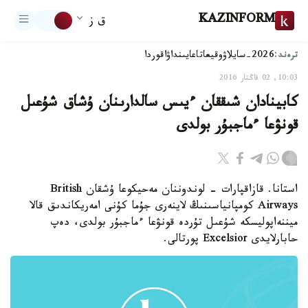
KAZINFORM
ق ز
ترەند:
2026-سايلاۋ
وقيعا
تاعايىنداۋ
اقوردا
10:03, 02 قاڭتار 2016
كابينادان شىققان ءيىس سالدارىنان ۇشاق شۇعىل
قونۋعا ءماجبۇر بولدى
استانا. قازاقپارات - لوندوننان مەحيكوعا ۇشقان British
Airways كومپانياسىنىڭ لاينەرى جۇما كۇنى امەريكاندىق قالا
ميننەاپوليسكە شۇعىل تۇردە قونۋعا ءماجبۇر بولدى، دەپ
حابارلايدى Excelsior پورتالى.