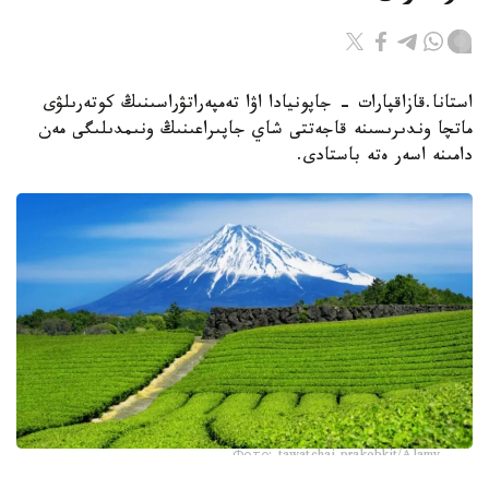
استانا.قازاقپارات - جاپونيادا اۋا تەمپەراتۋراسىنىڭ كوتەرىلۋى
ماتچا وندىرىسىنە قاجەتتى شاي جاپىراعىنىڭ ونىمدىلىگى مەن
دامىنە اسەر ەتە باستادى.
Фото: tawatchai prakobkit/Alamy