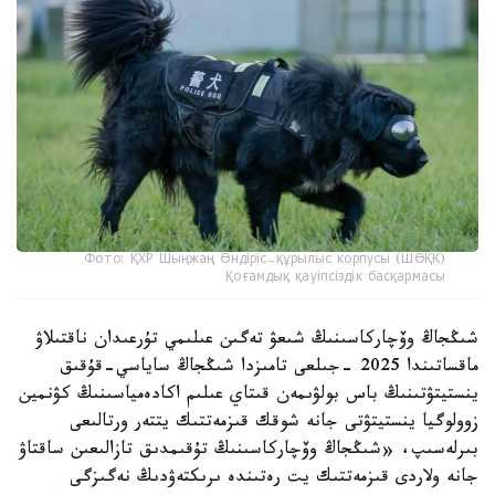
Фото: ҚХР Шыңжаң Өндіріс-құрылыс корпусы (ШӨҚК)
Қоғамдық қауіпсіздік басқармасы
شىڭجاڭ وۆچاركاسىنىڭ شىعۋ تەگىن عىلىمي تۇرعىدان ناقتىلاۋ
ماقساتىندا 2025 -جىلعى تامىزدا شىڭجاڭ ساياسي-قۇقىق
ينستيتۋتىنىڭ باس بولۋىمەن قىتاي عىلىم اكادەمياسىنىڭ كۋنمين
زوولوگيا ينستيتۋتى جانە شوقك قىزمەتتىك يتتەر ورتالىعى
بىرلەسىپ، «شىڭجاڭ وۆچاركاسىنىڭ تۇقىمدىق تازالىعىن ساقتاۋ
جانە ولاردى قىزمەتتىك يت رەتىندە ىرىكتەۋدىڭ نەگىزگى